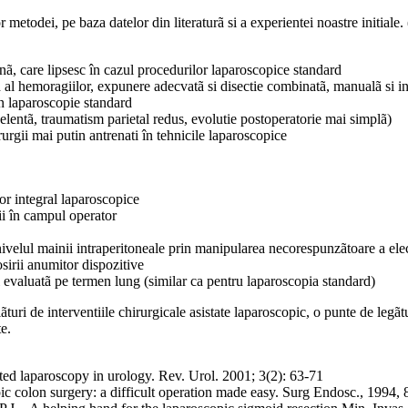
metodei, pe baza datelor din literaturã si a experientei noastre initiale. (
nã, care lipsesc în cazul procedurilor laparoscopice standard
pid al hemoragiilor, expunere adecvatã si disectie combinatã, manualã si i
in laparoscopie standard
celentã, traumatism parietal redus, evolutie postoperatorie mai simplã)
rurgii mai putin antrenati în tehnicile laparoscopice
or integral laparoscopice
ii în campul operator
a nivelul mainii intraperitoneale prin manipularea necorespunzãtoare a ele
sirii anumitor dispozitive
i evaluatã pe termen lung (similar ca pentru laparoscopia standard)
turi de interventiile chirurgicale asistate laparoscopic, o punte de legãt
e.
paroscopy in urology. Rev. Urol. 2001; 3(2): 63-71
n surgery: a difficult operation made easy. Surg Endosc., 1994, 