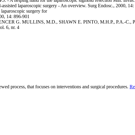
helping hand for the laparoscopic sigmoid resection Min. Invas. T
ted laparoscopic surgery - An overview. Surg Endosc., 2000, 14:
laparoscopic surgery for
000, 14: 896-901
NCER G. MULLINS, M.D., SHAWN E. PINTO, M.H.P., P.A.-C., PE
. 6, nr. 4
ed process, that focuses on interventions and surgical procedures.
Re