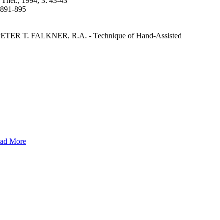
her., 1994, 3: 43-43
 891-895
TER T. FALKNER, R.A. - Technique of Hand-Assisted
ad More