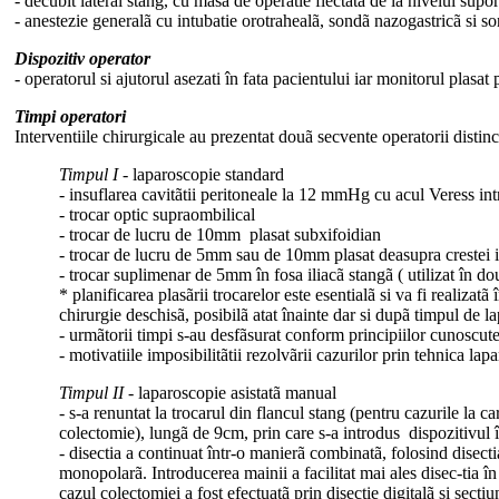
- decubit lateral stang, cu masa de operatie flectatã de la nivelul supo
- anestezie generalã cu intubatie orotrahealã, sondã nazogastricã si s
Dispozitiv operator
- operatorul si ajutorul asezati în fata pacientului iar monitorul plasat
Timpi operatori
Interventiile chirurgicale au prezentat douã secvente operatorii distinc
Timpul I
- laparoscopie standard
- insuflarea cavitãtii peritoneale la 12 mmHg cu acul Veress int
- trocar optic supraombilical
- trocar de lucru de 10mm plasat subxifoidian
- trocar de lucru de 5mm sau de 10mm plasat deasupra crestei i
- trocar suplimenar de 5mm în fosa iliacã stangã ( utilizat în do
* planificarea plasãrii trocarelor este esentialã si va fi realizat
chirurgie deschisã, posibilã atat înainte dar si dupã timpul de la
- urmãtorii timpi s-au desfãsurat conform principiilor cunoscute,
- motivatiile imposibilitãtii rezolvãrii cazurilor prin tehnica la
Timpul II
- laparoscopie asistatã manual
- s-a renuntat la trocarul din flancul stang (pentru cazurile la car
colectomie), lungã de 9cm, prin care s-a introdus dispozitivul î
- disectia a continuat într-o manierã combinatã, folosind disecti
monopolarã. Introducerea mainii a facilitat mai ales disec-tia în
cazul colectomiei a fost efectuatã prin disectie digitalã si sectiu