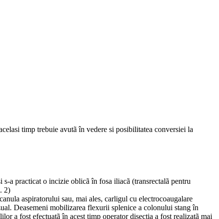
 acelasi timp trebuie avutã în vedere si posibilitatea conversiei la
i s-a practicat o incizie oblicã în fosa iliacã (transrectalã pentru
. 2)
canula aspiratorului sau, mai ales, carligul cu electrocoaugalare
vizual. Deasemeni mobilizarea flexurii splenice a colonului stang în
ilor a fost efectuatã în acest timp operator disectia a fost realizatã mai