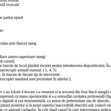
rtului lombar
ondã vezicalã
 pe partea opusã
te:
rodus prin flancul stang
liace antero-superioare stangi
uã cazuri)
ã în functie de locul plasãrii inciziei pentru introducerea dispozitivului. În
paroscopie asistatã manual. ( 1, 4, 5)
 în functie de fiecare tip de interventie
paroscopiei standard sunt prezentate în tabelul 2.
e s-au folosit 4 trocare s-a renuntat si la trocarul din fosa iliacã stangã) s
mpreunã cu mana operatorului si s-a reinsuflat cavitatea peritonealã (fig
a digitalã si cea instrumentalã, cu pensa de prehensiune sau de disectie, 
 planul posterior si la polul superior inaccesibilã disectiei sub control 
ne cu ajutorul carligului. În cele douã cazuri în care interceptarea pedicul