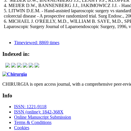
3. MEIJER D.W., BANNENBERG J.J., LEAHY P.F., KLOPPER P.J. - A 
4. MEIJER D.W., BANNENBERG J.J., JAKIMOWICZ J.J. - Hand-assis
5. LITWIN D.E.M. - Hand-assisted laparoscopic surgery vs standard 
colorectal disease - A prospective randomized trial. Surg Endosc., 2
6. MICHAEL J. O'REILLY, M.D., WILLIAM B. SAYE, M.D., SPE
Laparoscopic Surgery Journal of Laparoendoscopic Surgery, 1996, vol
Timeviewed: 8869 times
Indexed in:
CHIRURGIA is open access journal, with a comprehensive peer-review
Info
ISSN: 1221-9118
ISSN (online): 1842-368X
Online Manuscript Submission
Terms & Conditions
Cookies