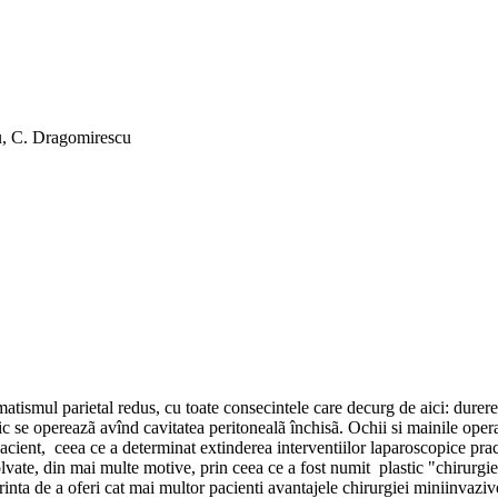
u, C. Dragomirescu
atismul parietal redus, cu toate consecintele care decurg de aici: durer
actic se opereazã avînd cavitatea peritonealã închisã. Ochii si mainile ope
 pacient, ceea ce a determinat extinderea interventiilor laparoscopice pra
zolvate, din mai multe motive, prin ceea ce a fost numit plastic "chirurgie
ta de a oferi cat mai multor pacienti avantajele chirurgiei miniinvazive