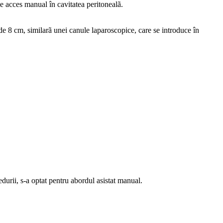
e acces manual în cavitatea peritonealã.
de 8 cm, similarã unei canule laparoscopice, care se introduce în
edurii, s-a optat pentru abordul asistat manual.