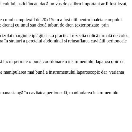
culului, astfel încat, dacã un vas de calibru important ar fi fost lezat,
-rea unui camp textil de 20x15cm a fost util pentru toaleta campului
de drenaj cu unul sau douã tuburi de dren (exteriorizate prin
zolat marginile iplãgii si s-a practicat rezectia colicã urmatã de colo-
în straturi a peretelui abdominal si reinsuflarea cavitãtii peritoneale
cest lucru permite o bunã coordonare a instrumentului laparoscopic cu
este manipularea mai bunã a instrumentului laparoscopic dar varianta
 mana stangã în cavitatea peritonealã, manipularea instrumentului