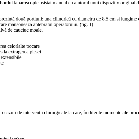
ordul laparoscopic asistat manual cu ajutorul unui dispozitiv original d
prezintã douã portiuni: una cilindricã cu diametru de 8.5 cm si lungime 
 care mansoneazã antebratul operatorului. (fig. 1)
valvã de cauciuc moale.
rea celorlalte trocare
es la extragerea piesei
 extensibile
nte
5 cazuri de interventii chirurgicale la care, în diferite momente ale proc