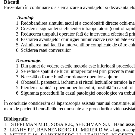
Discutii
Prezentãm în continuare o sistematizare a avantajelor si dezavantajelor 
Avantaje
:
1. Redobandirea simtului tactil si a coordonãrii directe ochi-ma
2. Cresterea sigurantei si eficientei intraoperatorii (control ra
3. Reducerea timpului operator fatã de interventia efectuatã pr
4. Pãstrarea avantajelor chirurgiei miniinvazive (vizibilitate ex
5. Asimilarea mai facilã a interventiilor complicate de cãtre chi
6. Scãderea ratei conversiilor
Dezavantaje
:
1. Din punct de vedere estetic metoda este inferioarã procedeel
2. Se reduce spatiul de lucru intraperitoneal prin prezenta main
3. Necesitã o foarte bunã coordonare operator - ajutor
4. Obosealã, parestezii, ischemie si riscul leziunilor termice l
5. Pierderea rapidã a pneumoperitoneului, posibilã în cazul folo
6. Siguranta procedurii în cazul patologiei oncologice va trebu
În concluzie considerãm cã laparoscopia asistatã manual constituie, alã
mare de pacienti bene-ficiile recunoscute ale procedurilor videoasistat
Bibliografie
1. STFELMAN M.D., SOSA R.E., SHICHMAN S.J. - Hand-assisted la
2. LEAHY P.F., BANNENBERG J.J., MEIJER D.W. - Laparoscopic colo