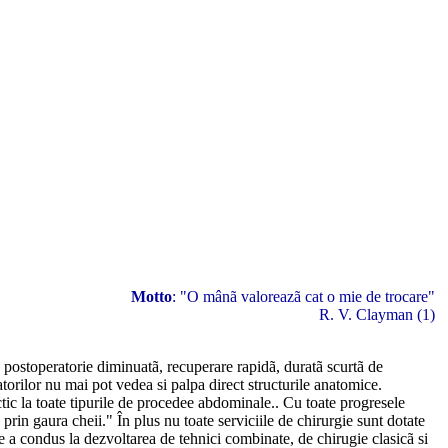
Motto
: "O mânã valoreazã cat o mie de trocare"
R. V. Clayman (1)
e postoperatorie diminuatã, recuperare rapidã, duratã scurtã de
ratorilor nu mai pot vedea si palpa direct structurile anatomice.
ctic la toate tipurile de procedee abdominale.. Cu toate progresele
 prin gaura cheii." În plus nu toate serviciile de chirurgie sunt dotate
 a condus la dezvoltarea de tehnici combinate, de chirugie clasicã si