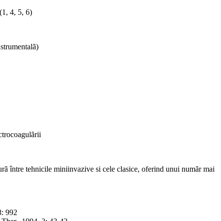
1, 4, 5, 6)
nstrumentalã)
ctrocoagulãrii
urã între tehnicile miniinvazive si cele clasice, oferind unui numãr mai
8: 992