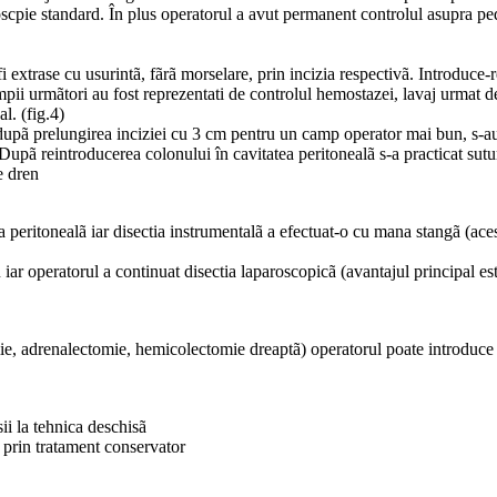
roscpie standard. În plus operatorul a avut permanent controlul asupra pedi
fi extrase cu usurintã, fãrã morselare, prin incizia respectivã. Introduce
impii urmãtori au fost reprezentati de controlul hemostazei, lavaj urmat 
l. (fig.4)
 dupã prelungirea inciziei cu 3 cm pentru un camp operator mai bun, s-au i
pã reintroducerea colonului în cavitatea peritonealã s-a practicat sutura 
e dren
ea peritonealã iar disectia instrumentalã a efectuat-o cu mana stangã (a
 iar operatorul a continuat disectia laparoscopicã (avantajul principal 
mie, adrenalectomie, hemicolectomie dreaptã) operatorul poate introduce
sii la tehnica deschisã
at prin tratament conservator