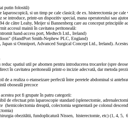
i putin folositã)
le laparoscopicã, si un timp pe cale clasicã; de ex. histerectomia pe cale
z se introduce, printr-un dispozitiv special, mana operatorului sau ajutor
994 de cãtre Leahy, Meijer si Bannenberg care au conceput principiile ace
rmit accesul mainii în cavitatea peritonealã:
ntromit hand-access port, Medtech Ltd., Ireland)
g balloon" (HandPort Smith-Nephew PLC, England)
l, Japan si Omniport, Advanced Surgical Concept Ltd., Ireland). Aceste
e
 reduc spatiul util pe abomen pentru introducerea trocarelor (spre deoseb
irect în cavitatea peritonealã printr-o incizie adecvatã, dar metoda prez
l de a realiza o etanseizare perfectã între peretele abdominal si antebra
ecintã obosealã precoce
acestea pot fi grupate în patru categorii:
ibil de efectuat prin laparoscopie standard (splenectomie, adrenalectomi
moze (hemicolectomia dreaptã, colectomia segmentarã pe colonul descend
ectomia)
chirurgia obezitãtii, fundoplicaturã Nissen, histerectomie, etc) (1, 4, 5, 