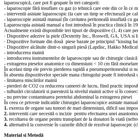
laparoscopicã, care pot fi grupate în trei categorii:
-
laparoscopie fãrã insuflare cu gaz (o tehnicã care este din ce în ce ma
-
interventii asistate laparoscopic (la care un timp se efectueazã pe ca
-
laparoscopie asistatã manual (în cavitatea peritonealã insuflatã cu ga
Laparoscopia asistatã manual a fost introdusã în practica clinicã în 1
Actualmente existã disponibile trei tipuri de dispozitive (1, 4) care pe
· Dispozitive adezive la piele (Dexterity Inc., Roswell, GA, USA si I
· Dispozitive formate din douã piese bazate pe principiul "kissin
· Dispozitive alcãtuite dintr-o singurã piesã (Lapdisc, Hakko Medica
- introducerea mainii
- introducerea instrumentelor de laparoscopie sau de chirurgie clasicã
- extragerea pieselor anatomice cu dimensiuni < 10 cm fãrã morselar
În acelasi timp ele previn pierderea rapidã a pneumoperitoneului si nu
În absenta dispozitivelor speciale mana chirugului poate fi introdusã d
- limitarea miscãrilor mainii
- pierderi de CO2 cu reducerea camerei de lucru, fiind practic imposibi
- tulburãri circulatorii si parestezii la nivelul mainii active si în cons
- nu previne contaminarea peretelui abdominal la extragerea piesei
În ceea ce priveste indicatiile chirurgiei laparoscopice asistate manual 
1.
exereza de organe sau tumori de mari dimensiuni, dificil sau impos
2.
interventii care necesitã o incizie pentru efectuarea unei anasto
3.
recoltarea de organe pentru transplant de la donatori în viatã (nefr
4.
alternativã la conversie în cazurile dificil de rezolvat laparoscpic (
Material si Metodã