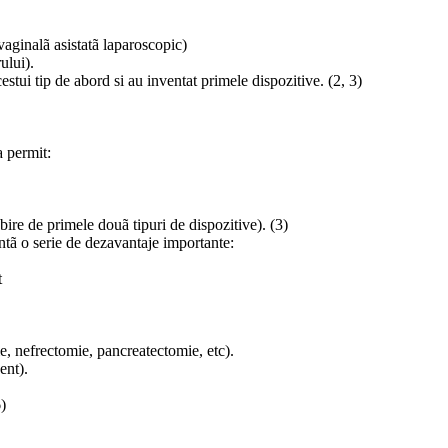
 vaginalã asistatã laparoscopic)
ului).
stui tip de abord si au inventat primele dispozitive. (2, 3)
a permit:
ire de primele douã tipuri de dispozitive). (3)
intã o serie de dezavantaje importante:
t
e, nefrectomie, pancreatectomie, etc).
ent).
6)