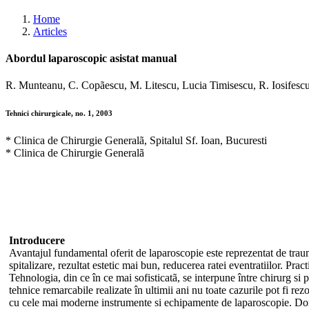
Home
Articles
Abordul laparoscopic asistat manual
R. Munteanu, C. Copãescu, M. Litescu, Lucia Timisescu, R. Iosifesc
Tehnici chirurgicale, no. 1, 2003
* Clinica de Chirurgie Generalã, Spitalul Sf. Ioan, Bucuresti
* Clinica de Chirurgie Generalã
Introducere
Avantajul fundamental oferit de laparoscopie este reprezentat de traum
spitalizare, rezultat estetic mai bun, reducerea ratei eventratiilor. Pr
Tehnologia, din ce în ce mai sofisticatã, se interpune între chirurg si
tehnice remarcabile realizate în ultimii ani nu toate cazurile pot fi re
cu cele mai moderne instrumente si echipamente de laparoscopie. Dorin