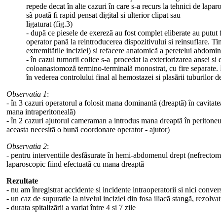
repede decat în alte cazuri în care s-a recurs la tehnici de lapa
sã poatã fi rapid pensat digital si ulterior clipat sau
ligaturat (fig.3)
- dupã ce piesele de exerezã au fost complet eliberate au putut 
operator panã la reintroducerea dispozitivului si reinsuflare. T
extremitãtile inciziei) si refacere anatomicã a peretelui abdomina
- în cazul tumorii colice s-a procedat la exteriorizarea ansei si
coloanastomozã termino-terminalã monostrat, cu fire separate. Du
în vederea controlului final al hemostazei si plasãrii tuburilor d
Observatia 1
:
- în 3 cazuri operatorul a folosit mana dominantã (dreaptã) în cavitat
mana intraperitonealã)
- în 2 cazuri ajutorul cameraman a introdus mana dreaptã în peritoneu
aceasta necesitã o bunã coordonare operator - ajutor)
Observatia 2
:
- pentru interventiile desfãsurate în hemi-abdomenul drept (nefrecto
laparoscopic fiind efectuatã cu mana dreaptã
Rezultate
- nu am înregistrat accidente si incidente intraoperatorii si nici conver
- un caz de supuratie la nivelul inciziei din fosa iliacã stangã, rezolv
- durata spitalizãrii a variat între 4 si 7 zile