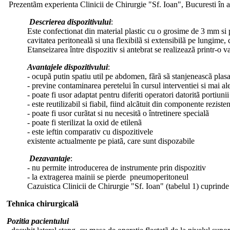
Prezentãm experienta Clinicii de Chirurgie "Sf. Ioan", Bucuresti în ab
Descrierea dispozitivului
:
Este confectionat din material plastic cu o grosime de 3 mm si 
cavitatea peritonealã si una flexibilã si extensibilã pe lungime,
Etanseizarea între dispozitiv si antebrat se realizeazã printr-o 
Avantajele dispozitivului
:
- ocupã putin spatiu util pe abdomen, fãrã sã stanjeneascã plasa
- previne contaminarea peretelui în cursul interventiei si mai al
- poate fi usor adaptat pentru diferiti operatori datoritã portiunii
- este reutilizabil si fiabil, fiind alcãtuit din componente reziste
- poate fi usor curãtat si nu necesitã o întretinere specialã
- poate fi sterilizat la oxid de etilenã
- este ieftin comparativ cu dispozitivele
existente actualmente pe piatã, care sunt dispozabile
Dezavantaje
:
- nu permite introducerea de instrumente prin dispozitiv
- la extragerea mainii se pierde pneumoperitoneul
Cazuistica Clinicii de Chirurgie "Sf. Ioan" (tabelul 1) cuprinde 
Tehnica chirurgicalã
Pozitia pacientului