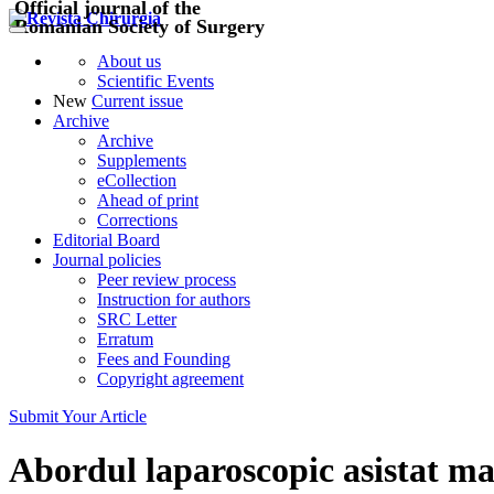
Official journal of the
Romanian Society of Surgery
About us
Scientific Events
New
Current issue
Archive
Archive
Supplements
eCollection
Ahead of print
Corrections
Editorial Board
Journal policies
Peer review process
Instruction for authors
SRC Letter
Erratum
Fees and Founding
Copyright agreement
Submit Your Article
Abordul laparoscopic asistat m