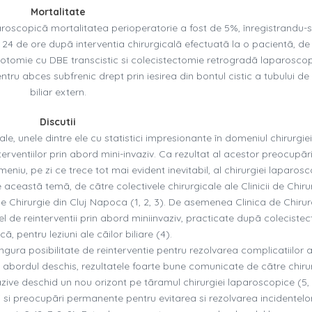
Mortalitate
paroscopicã mortalitatea perioperatorie a fost de 5%, înregistrandu-
24 de ore dupã interventia chirurgicalã efectuatã la o pacientã, de
litotomie cu DBE transcistic si colecistectomie retrogradã laparoscop
entru abces subfrenic drept prin iesirea din bontul cistic a tubului de
biliar extern.
Discutii
icale, unele dintre ele cu statistici impresionante în domeniul chirurgiei
rventiilor prin abord mini-invaziv. Ca rezultat al acestor preocupãr
niu, pe zi ce trece tot mai evident inevitabil, al chirurgiei laparosc
 aceastã temã, de cãtre colectivele chirurgicale ale Clinicii de Chiru
I-a de Chirurgie din Cluj Napoca (1, 2, 3). De asemenea Clinica de Chirur
tfel de reinterventii prin abord miniinvaziv, practicate dupã coleciste
, pentru leziuni ale cãilor biliare (4).
ingura posibilitate de reinterventie pentru rezolvarea complicatiilor
abordul deschis, rezultatele foarte bune comunicate de cãtre chirur
azive deschid un nou orizont pe tãramul chirurgiei laparoscopice (5, 6
i si preocupãri permanente pentru evitarea si rezolvarea incidentelor