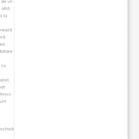
i de un
 altã
a la
creazã
urã
nea
biliare
 cu
pist,
nat
hnicii
sunt
eschisã