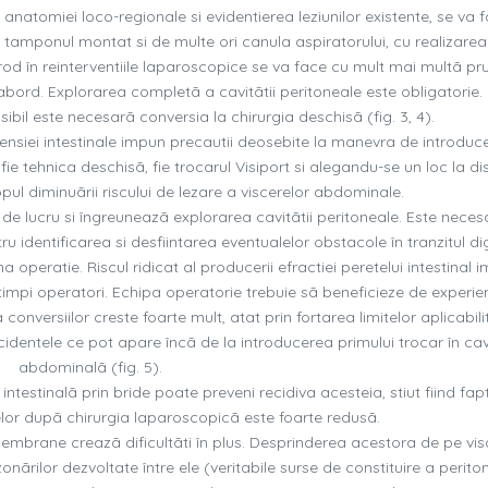
a anatomiei loco-regionale si evidentierea leziunilor existente, se va 
 tamponul montat si de multe ori canula aspiratorului, cu realizarea
trod în reinterventiile laparoscopice se va face cu mult mai multã p
abord. Explorarea completã a cavitãtii peritoneale este obligatorie.
ibil este necesarã conversia la chirurgia deschisã (fig. 3, 4).
tensiei intestinale impun precautii deosebite la manevra de introduc
ie tehnica deschisã, fie trocarul Visiport si alegandu-se un loc la di
pul diminuãrii riscului de lezare a viscerelor abdominale.
 de lucru si îngreuneazã explorarea cavitãtii peritoneale. Este neces
u identificarea si desfiintarea eventualelor obstacole în tranzitul di
peratie. Riscul ridicat al producerii efractiei peretelui intestinal 
timpi operatori. Echipa operatorie trebuie sã beneficieze de experien
 conversiilor creste foarte mult, atat prin fortarea limitelor aplicabilit
ccidentele ce pot apare încã de la introducerea primului trocar în ca
abdominalã (fig. 5).
intestinalã prin bride poate preveni recidiva acesteia, stiut fiind fap
elor dupã chirurgia laparoscopicã este foarte redusã.
 membrane creazã dificultãti în plus. Desprinderea acestora de pe vis
ãrilor dezvoltate între ele (veritabile surse de constituire a periton