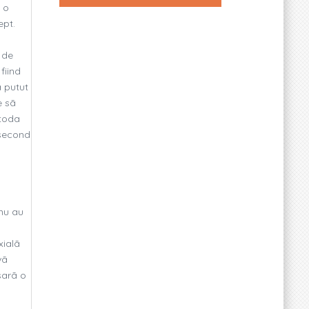
 o
ept.
 de
fiind
a putut
e sã
etoda
 second
 nu au
xialã
vã
sarã o