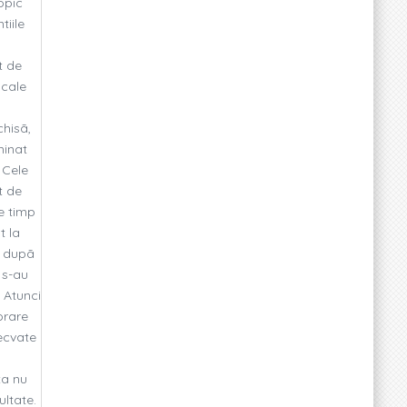
opic
tiile
t de
 cale
chisã,
minat
 Cele
t de
e timp
t la
a dupã
 s-au
 Atunci
orare
ecvate
ta nu
ultate.