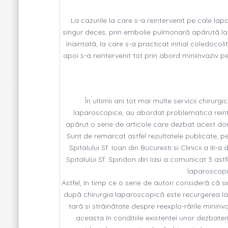
La cazurile la care s-a reintervenit pe cale la
singur deces, prin embolie pulmonarã apãrutã la 
înaintatã, la care s-a practicat initial coledoco
apoi s-a reintervenit tot prin abord miniinvaziv p
În ultimii ani tot mai multe servicii chirurg
laparoscopice, au abordat problematica reinte
apãrut o serie de articole care dezbat acest dome
Sunt de remarcat astfel rezultatele publicate, pe
Spitalului Sf. Ioan din Bucuresti si Clinicii a II
Spitalului Sf. Spiridon din Iasi a comunicat 3 as
laparoscopicã
Astfel, în timp ce o serie de autori considerã cã s
dupã chirurgia laparoscopicã este recurgerea la 
tarã si strãinãtate despre reexplo-rãrile mininv
aceasta în conditiile existentei unor dezbater