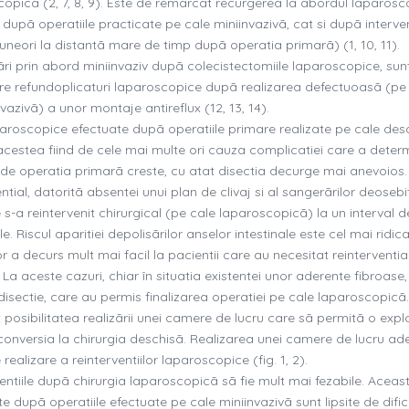
opicã (2, 7, 8, 9). Este de remarcat recurgerea la abordul laparosc
dupã operatiile practicate pe cale miniinvazivã, cat si dupã interven
uneori la distantã mare de timp dupã operatia primarã) (1, 10, 11).
ri prin abord miniinvaziv dupã colecistectomiile laparoscopice, sun
pre refundoplicaturi laparoscopice dupã realizarea defectuoasã (pe
azivã) a unor montaje antireflux (12, 13, 14).
aparoscopice efectuate dupã operatiile primare realizate pe cale des
 acestea fiind de cele mai multe ori cauza complicatiei care a deter
 de operatia primarã creste, cu atat disectia decurge mai anevoios.
tial, datoritã absentei unui plan de clivaj si al sangerãrilor deosebi
s-a reintervenit chirurgical (pe cale laparoscopicã) la un interval d
e. Riscul aparitiei depolisãrilor anselor intestinale este cel mai ridica
r a decurs mult mai facil la pacientii care au necesitat reinterventi
. La aceste cazuri, chiar în situatia existentei unor aderente fibroase,
 disectie, care au permis finalizarea operatiei pe cale laparoscopicã.
 posibilitatea realizãrii unei camere de lucru care sã permitã o expl
conversia la chirurgia deschisã. Realizarea unei camere de lucru ad
realizare a reinterventiilor laparoscopice (fig. 1, 2).
entiile dupã chirurgia laparoscopicã sã fie mult mai fezabile. Aceas
 dupã operatiile efectuate pe cale miniinvazivã sunt lipsite de dific