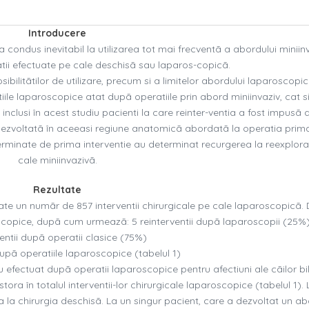
Introducere
 condus inevitabil la utilizarea tot mai frecventã a abordului miniinv
atii efectuate pe cale deschisã sau laparos-copicã.
sibilitãtilor de utilizare, precum si a limitelor abordului laparoscopic
ntiile laparoscopice atat dupã operatiile prin abord miniinvaziv, cat 
t inclusi în acest studiu pacienti la care reinter-ventia a fost impusã 
 dezvoltatã în aceeasi regiune anatomicã abordatã la operatia prim
erminate de prima interventie au determinat recurgerea la reexplor
cale miniinvazivã.
Rezultate
ate un numãr de 857 interventii chirurgicale pe cale laparoscopicã. 
scopice, dupã cum urmeazã: 5 reinterventii dupã laparoscopii (25%)
ventii dupã operatii clasice (75%)
dupã operatiile laparoscopice (tabelul 1)
 efectuat dupã operatii laparoscopice pentru afectiuni ale cãilor bil
ra în totalul interventii-lor chirurgicale laparoscopice (tabelul 1). L
a la chirurgia deschisã. La un singur pacient, care a dezvoltat un a