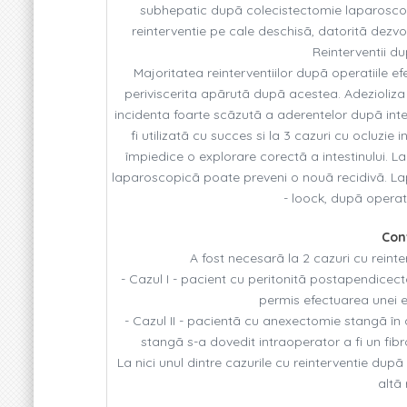
subhepatic dupã colecistectomie laparoscopi
reinterventie pe cale deschisã, datoritã dezvol
Reinterventii du
Majoritatea reinterventiilor dupã operatiile 
periviscerita apãrutã dupã acestea. Adezioliza
incidenta foarte scãzutã a aderentelor dupã inte
fi utilizatã cu succes si la 3 cazuri cu ocluzie 
împiedice o explorare corectã a intestinului. La
laparoscopicã poate preveni o nouã recidivã. Lapa
- loock, dupã opera
Con
A fost necesarã la 2 cazuri cu rein
- Cazul I - pacient cu peritonitã postapendicect
permis efectuarea unei e
- Cazul II - pacientã cu anexectomie stangã în
stangã s-a dovedit intraoperator a fi un fibr
La nici unul dintre cazurile cu reinterventie dup
altã 