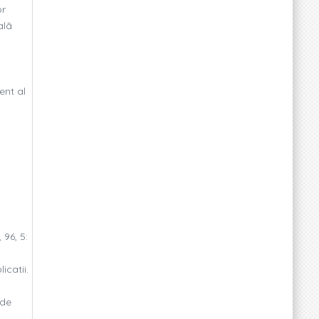
or
alã
ent al
96, 5:
icatii.
 de