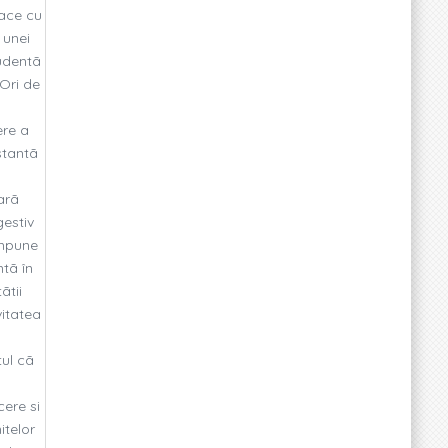
face cu
 unei
rudentã
 Ori de
ere a
stantã
arã
gestiv
impune
tã în
ãtii
vitatea
tul cã
cere si
itelor