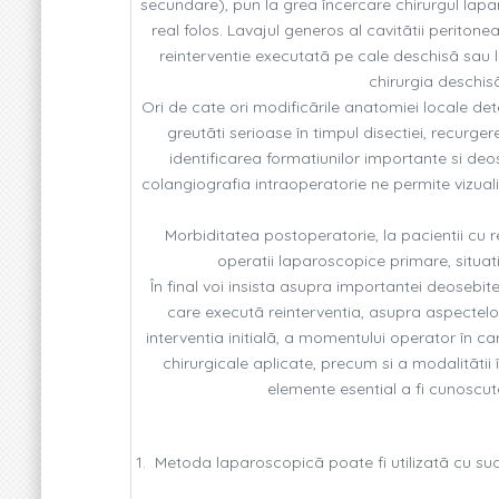
secundare), pun la grea încercare chirurgul lapar
real folos. Lavajul generos al cavitãtii peritone
reinterventie executatã pe cale deschisã sau 
chirurgia deschisã
Ori de cate ori modificãrile anatomiei locale de
greutãti serioase în timpul disectiei, recurg
identificarea formatiunilor importante si de
colangiografia intraoperatorie ne permite vizualiza
Morbiditatea postoperatorie, la pacientii cu 
operatii laparoscopice primare, situatie 
În final voi insista asupra importantei deosebi
care executã reinterventia, asupra aspectelo
interventia initialã, a momentului operator în car
chirurgicale aplicate, precum si a modalitãtii
elemente esential a fi cunoscute
1. Metoda laparoscopicã poate fi utilizatã cu suc