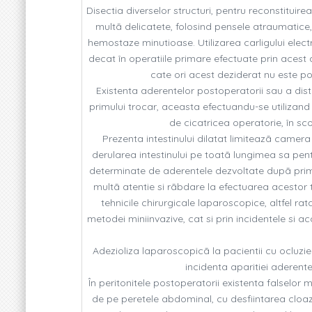
Disectia diverselor structuri, pentru reconstituire
multã delicatete, folosind pensele atraumatice,
hemostaze minutioase. Utilizarea carligului elec
decat în operatiile primare efectuate prin acest 
cate ori acest deziderat nu este pos
Existenta aderentelor postoperatorii sau a dis
primului trocar, aceasta efectuandu-se utilizand f
de cicatricea operatorie, în sco
Prezenta intestinului dilatat limiteazã camera
derularea intestinului pe toatã lungimea sa pentr
determinate de aderentele dezvoltate dupã prima o
multã atentie si rãbdare la efectuarea acestor 
tehnicile chirurgicale laparoscopice, altfel rata
metodei miniinvazive, cat si prin incidentele si a
Adezioliza laparoscopicã la pacientii cu ocluzie 
incidenta aparitiei aderent
În peritonitele postoperatorii existenta falselor
de pe peretele abdominal, cu desfiintarea cloazon