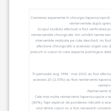
Cresterea experientei în chirurgia laparoscopicã a
reinterventiile dupã oper
Scopul studiului efectuat a fost verificarea po
reinterventiile chirurgicale. Am urmãrit reinterve
interventiile realizate pe cale deschisã. Au fos
afectiune chirurgicalã a aceluiasi organ sau
precum si cazuri la care aspecte patologice det
În perioada aug. 1996 - mai 2002 au fost efectu
acestea 20 (2,33%) au fost reinterventii laparo
reinter
Reinterventii 
Cele mai multe reinterventii laparoscopice s-au
(80%), fapt explicat de ponderea ridicatã a acesto
unul dintre cazuri nu a fost necesarã conversi