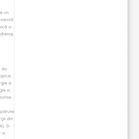
se un
 varstã
icã si
 drenaj
i au
opice.
rgie a
gie a
ctomie
 apãrute
gii din
). Si
 si