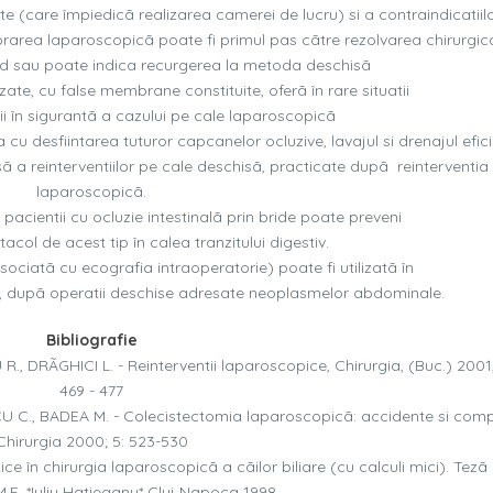
te (care împiedicã realizarea camerei de lucru) si a contraindicatiil
rarea laparoscopicã poate fi primul pas cãtre rezolvarea chirurgic
d sau poate indica recurgerea la metoda deschisã
zate, cu false membrane constituite, oferã în rare situatii
rii în sigurantã a cazului pe cale laparoscopicã
 cu desfiintarea tuturor capcanelor ocluzive, lavajul si drenajul efici
ã a reinterventiilor pe cale deschisã, practicate dupã reinterventia
laparoscopicã.
pacientii cu ocluzie intestinalã prin bride poate preveni
tacol de acest tip în calea tranzitului digestiv.
ociatã cu ecografia intraoperatorie) poate fi utilizatã în
ck, dupã operatii deschise adresate neoplasmelor abdominale.
Bibliografie
RÃGHICI L. - Reinterventii laparoscopice, Chirurgia, (Buc.) 2001, 
469 - 477
CU C., BADEA M. - Colecistectomia laparoscopicã: accidente si compl
Chirurgia 2000; 5: 523-530
ice în chirurgia laparoscopicã a cãilor biliare (cu calculi mici). Tezã
M.F. *Iuliu Hatieganu* Cluj Napoca 1998