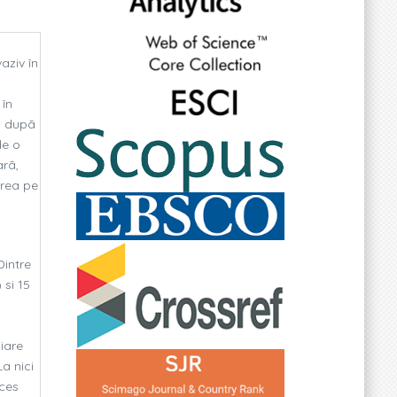
aziv în
 în
si dupã
de o
arã,
area pe
Dintre
 si 15
iare
a nici
bces