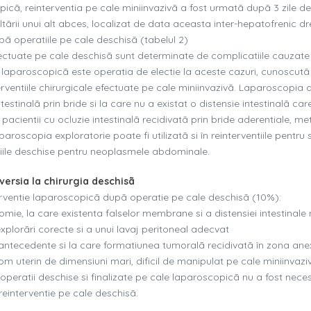
cã, reinterventia pe cale miniinvazivã a fost urmatã dupã 3 zile de
tãrii unui alt abces, localizat de data aceasta inter-hepatofrenic dr
pã operatiile pe cale deschisã (tabelul 2)
efectuate pe cale deschisã sunt determinate de complicatiile cauzate
 laparoscopicã este operatia de electie la aceste cazuri, cunoscutã 
rventiile chirurgicale efectuate pe cale miniinvazivã. Laparoscopia 
intestinalã prin bride si la care nu a existat o distensie intestinalã car
 pacientii cu ocluzie intestinalã recidivatã prin bride aderentiale, m
roscopia exploratorie poate fi utilizatã si în reinterventiile pentru
tiile deschise pentru neoplasmele abdominale.
versia la chirurgia deschisã
terventie laparoscopicã dupã operatie pe cale deschisã (10%):
omie, la care existenta falselor membrane si a distensiei intestinale
xplorãri corecte si a unui lavaj peritoneal adecvat
 antecedente si la care formatiunea tumoralã recidivatã în zona ane
om uterin de dimensiuni mari, dificil de manipulat pe cale miniinvazi
ã operatii deschise si finalizate pe cale laparoscopicã nu a fost nece
reinterventie pe cale deschisã.