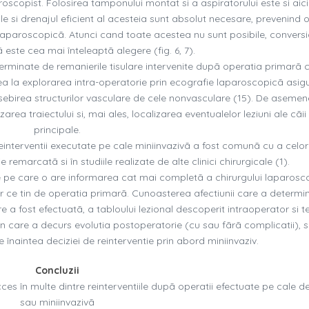
oscopist. Folosirea tamponului montat si a aspiratorului este si aic
ale si drenajul eficient al acesteia sunt absolut necesare, prevenind o
laparoscopicã. Atunci cand toate acestea nu sunt posibile, conversi
 este cea mai înteleaptã alegere (fig. 6, 7).
terminate de remanierile tisulare intervenite dupã operatia primarã 
erea la explorarea intra-operatorie prin ecografie laparoscopicã asig
osebirea structurilor vasculare de cele nonvasculare (15). De aseme
rea traiectului si, mai ales, localizarea eventualelor leziuni ale cãii 
principale.
reinterventii executate pe cale miniinvazivã a fost comunã cu a celor
remarcatã si în studiile realizate de alte clinici chirurgicale (1).
te pe care o are informarea cat mai completã a chirurgului laparosco
r ce tin de operatia primarã. Cunoasterea afectiunii care a determi
e a fost efectuatã, a tabloului lezional descoperit intraoperator si te
 în care a decurs evolutia postoperatorie (cu sau fãrã complicatii), 
 înaintea deciziei de reinterventie prin abord miniinvaziv.
Concluzii
ces în multe dintre reinterventiile dupã operatii efectuate pe cale d
sau miniinvazivã