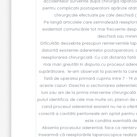
accidentelor survenite dupã chirurgia laparosc
pentru complicatii postoperatorii apãrute atat 
chirurgicale efectuate pe cale deschisã (
Pe langã articolele care semnaleazã reexplorã
evidentiat comunicãrile tot mai frecvente des
deschisã sau miniinv
Dificultãti deosebite presupun reinterventiile l
datoritã existentei aderentelor postoperatorii,
reexplorarea chirurgicalã. Cu cat distanta fatã
mai mari greutãti în disputa cu procesul aderen
supãrãtoare, le-am observat la pacientii la care 
fatã de operatia primarã cuprins între 7 - 14 zil
aceste cazuri. Disectia si sectionarea aderentelo
luni sau ani de la prima interventie chirurgicalã
putut identifica, de cele mai multe ori, planuri de
cand procesul aderential existent nu ne-a oferit
corectã a cavitãtii peritoneale am optat pentru 
este conditia esentialã de 
Absenta procesului aderential, face ca reinterv
înseamnã cã reexplorãrile laparoscopice realizate