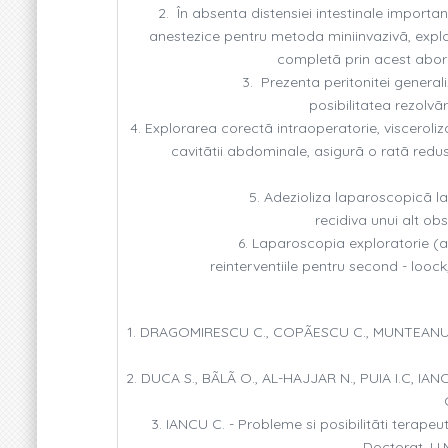
2. În absenta distensiei intestinale importan
anestezice pentru metoda miniinvazivã, explo
completã prin acest abor
3. Prezenta peritonitei generali
posibilitatea rezolvã
4. Explorarea corectã intraoperatorie, visceroliza
cavitãtii abdominale, asigurã o ratã redus
5. Adezioliza laparoscopicã la 
recidiva unui alt obs
6. Laparoscopia exploratorie (as
reinterventiile pentru second - loo
1. DRAGOMIRESCU C., COPÃESCU C., MUNTEANU R., D
2. DUCA S., BÃLÃ O., AL-HAJJAR N., PUIA I.C, IAN
3. IANCU C. - Probleme si posibilitãti terapeut
Doctorat. U.