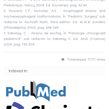
Pediatrique., Nancy 2004. Ed. Souramps, pag. 62-64.
6. Howard, C.F., Nicholas, A.S. - Esophageal atresia and
tracheoesophageal malformations. În "Pediatric Surgery" sub
redactia lui Aschraft Keith, third edition. Ed. W.W.B. Sunders
(Philadelphia) 2000, pag. 348-369.
7. Sabetay, C. - Atrezia de esofag. În "Patologie chirurgicalã
pediatricã" sub redactia lui Sabetay C. Ed. AIUS (Craiova)
2004, pag. 192-209.
Timeviewed: 11711 times
Indexed In: