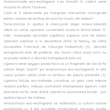
Anastomozele eso-esofagiene s-au înmultit în cadrul seriei
noastre la ultimii 7 bolnavi.
Care ar fi observatiile pe marginea interventiei chirurgicale
pentru atrezia de esofag din punctul nostru de vedere?
Toracotomia în spatiul III intercostal drept antero-lateralã
ofera un camp operator convenabil; incizie în forma literei "S"
italic. Avantajele abordãrii capãtului superior sunt de retinut
(element subliniat si în decembrie 2004, la Nancy, de cãtre
Societatea Francezã de Chirurgie Pediatricã) (5). Abordul
extrapleural este de preferat, dar atunci când acest lucru nu
se poate realiza si abordul transpleural este util.
Ligatura venei azygos poate face ca un fragment din ea sã fie
utilizat drept "patch" pe anastomoza eso-esofagianã; în alte
cazuri putem utiliza chiar un lambou din pleura parietalã (7).
Ligatura fistulei eso-traheale constituie un gest care trebuie
realizat perfect; trebuie controlatã etanseitatea ligaturii, care
este bine sã fie chiar dublã; atentie la sectionarea fistulei - pot
apãrea leziuni ale traheei;
Anastomoza eso-esofagianã se realizeazã cu sutura transei
posterioare cu 4 fire înnodate intralumenal, trecerea sondei