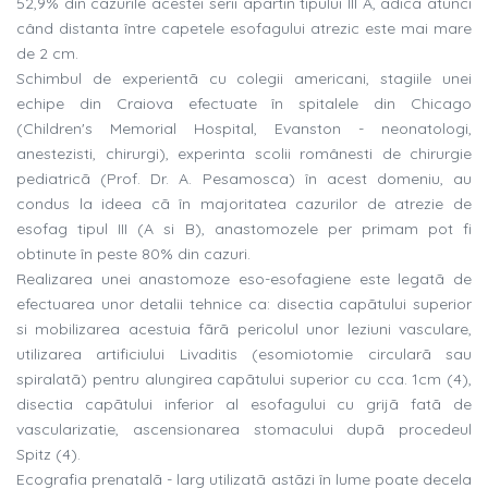
52,9% din cazurile acestei serii apartin tipului III A, adicã atunci
când distanta între capetele esofagului atrezic este mai mare
d
e 2 cm.
Schimbul de experientã cu colegii americani, stagiile unei
echipe din Craiova efectuate în spitalele din Chicago
(Children's Memorial Hospital, Evanston - neonatologi,
anestezisti, chirurgi), experinta scolii românesti de chirurgie
pediatricã (Prof. Dr. A. Pesamosca) în acest domeniu, au
condus la ideea cã în majoritatea cazurilor de atrezie de
esofag tipul III (A si B), anastomozele per primam pot fi
obtinute în peste 80% din cazuri.
Realizarea unei anastomoze eso-esofagiene este legatã de
efectuarea unor detalii tehnice ca: disectia capãtului superior
si mobilizarea acestuia fãrã pericolul unor leziuni vasculare,
utilizarea artificiului Livaditis (esomiotomie circularã sau
spiralatã) pentru alungirea capãtului superior cu cca. 1cm (4),
disectia capãtului inferior al esofagului cu grijã fatã de
vascularizatie, ascensionarea stomacului dupã procedeul
Spitz (4).
Ecografia prenatalã - larg utilizatã astãzi în lume poate decela