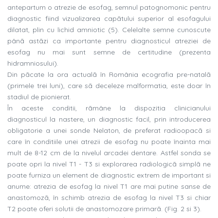
antepartum o atrezie de esofag, semnul patognomonic pentru
diagnostic fiind vizualizarea capãtului superior al esofagului
dilatat, plin cu lichid amniotic (5). Celelalte semne cunoscute
pânã astãzi ca importante pentru diagnosticul atreziei de
esofag nu mai sunt semne de certitudine (prezenta
hidramniosului).
Din pãcate la ora actualã în România ecografia pre-natalã
(primele trei luni), care sã deceleze malformatia, este doar în
stadiul de pionierat.
În aceste conditii, rãmâne la dispozitia clinicianului
diagnosticul la nastere, un diagnostic facil, prin introducerea
obligatorie a unei sonde Nelaton, de preferat radioopacã si
care în conditiile unei atrezii de esofag nu poate înainta mai
mult de 8-12 cm de la nivelul arcadei dentare. Astfel sonda se
poate opri la nivel T1 - T3 si explorarea radiologicã simplã ne
poate furniza un element de diagnostic extrem de important si
anume: atrezia de esofag la nivel T1 are mai putine sanse de
anastomozã, în schimb atrezia de esofag la nivel T3 si chiar
T2 poate oferi solutii de anastomozare pri
marã. (Fig. 2 s
i 3).