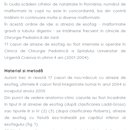
În ciuda scãderii cifrelor de natalitate în România, numãrul de
malformatii la copil nu este în concordantã, ba din contrã
întâlnim în continuare multe si diverse malformatii.
În acestã ordine de idei si atrezia de esofag - malformatie
gravã a tubului digestiv - se întâlneste frecvent în clinicile de
Chirurgie Pediatricã din tarã.
17 cazuri de atrezie de esofag au fost internate si operate în
Clinica de Chirurgie Pediatricã a Spitalului Universitar de
Urgentã Craiova în ultimii 4 ani (2001-2004).
Material si metodã
Autorii trec în revistã 17 cazuri de nou-nãscuti cu atrezie de
esofag, ultimele 8 cazuri fiind înregistrate numai în anul 2004 si
inceputul anului 2005.
Din punct de vedere anatomo-clinic cazurile au fost încadrate
în tipul III al atreziei de esofag (dupã clasificarea Ladd-Gross)
sau tipurile III si IV (2) (3) (dupa clasificarea Roberts), atrezie
de esofag cu fistulã eso-trahealã pe capãtul inferior al
esofagului
(fig. 1).