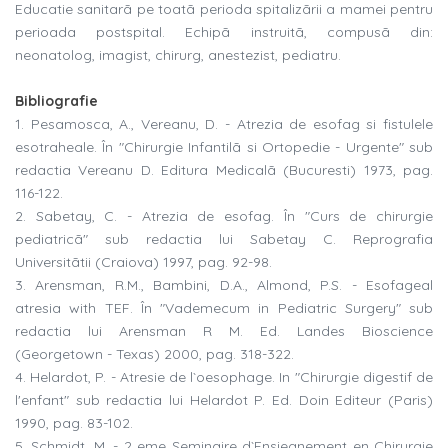
Educatie sanitarã pe toatã perioda spitalizãrii a mamei pentru
perioada postspital. Echipã instruitã, compusã din:
neonatolog, imagist, chirurg, anestezist, pediatru.
Bibliografie
1. Pesamosca, A., Vereanu, D. - Atrezia de esofag si fistulele
esotraheale. În "Chirurgie Infantilã si Ortopedie - Urgente" sub
redactia Vereanu D. Editura Medicalã (Bucuresti) 1973, pag.
116-122.
2. Sabetay, C. - Atrezia de esofag. În "Curs de chirurgie
pediatricã" sub redactia lui Sabetay C. Reprografia
Universitãtii (Craiova) 1997, pag. 92-98.
3. Arensman, R.M., Bambini, D.A., Almond, P.S. - Esofageal
atresia with TEF. În "Vademecum in Pediatric Surgery" sub
redactia lui Arensman R M. Ed. Landes Bioscience
(Georgetown - Texas) 2000, pag. 318-322.
4. Helardot, P. - Atresie de l`oesophage. In "Chirurgie digestif de
l'enfant" sub redactia lui Helardot P. Ed. Doin Editeur (Paris)
1990, pag. 83-102.
5. Schmidt, M. - 2 eme Seminaire d`Ensiegnement en Chirurgie