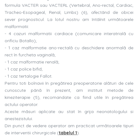
formula VACTER sau VACTERL (Vertebral, Ano-rectal, Cardiac,
Tracheo-Esopageal, Renal, Limbs) (6), afectând de obicei
sever prognosticul. La lotul nostru am întâlnit urmãtoarele
malformatii:
- 4 cazuri malformatii cardiace (comunicare interatrialã cu
orificiu Botallo);
- 1 caz malformatie ano-rectalã cu deschidere anormalã de
rect în furcheta vaginalã;
- 1 caz malformatie renalã;
- 1 caz police bifid;
- 1 caz tertalogie Fallot.
Pentru toti bolnavii în pregãtirea preoperatorie alãturi de cele
cunoscute pânã în prezent, am instituit metode de
kineziterapie (5), recomandate ca fiind utile în pregãtirea
actului operator.
Aceste mãsuri aplicate au stat în grija neonatologului si
anestezistului.
Din punct de vedere operator am practicat urmãtoarele tipuri
de interventii chirurgicale (
tabelul 1
).