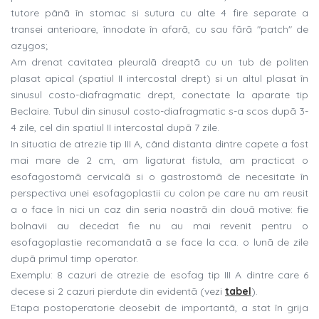
tutore pânã în stomac si sutura cu alte 4 fire separate a
transei anterioare, înnodate în afarã, cu sau fãrã "patch" de
azygos;
Am drenat cavitatea pleuralã dreaptã cu un tub de politen
plasat apical (spatiul II intercostal drept) si un altul plasat în
sinusul costo-diafragmatic drept, conectate la aparate tip
Beclaire. Tubul din sinusul costo-diafragmatic s-a scos dupã 3-
4 zile, cel din spatiul II intercostal dupã 7 zile.
In situatia de atrezie tip III A, când distanta dintre capete a fost
mai mare de 2 cm, am ligaturat fistula, am practicat o
esofagostomã cervicalã si o gastrostomã de necesitate în
perspectiva unei esofagoplastii cu colon pe care nu am reusit
a o face în nici un caz din seria noastrã din douã motive: fie
bolnavii au decedat fie nu au mai revenit pentru o
esofagoplastie recomandatã a se face la cca. o lunã de zile
dupã primul timp operator.
Exemplu: 8 cazuri de atrezie de esofag tip III A dintre care 6
decese si 2 cazuri pierdute din evide
ntã (vezi
tabel
).
Etapa postoperatorie deosebit de importantã, a stat în grija