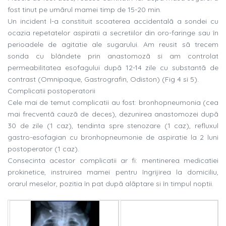
fost tinut pe umãrul mamei timp de 15-20 min.
Un incident l-a constituit scoaterea accidentalã a sondei cu
ocazia repetatelor aspiratii a secretiilor din oro-faringe sau în
perioadele de agitatie ale sugarului. Am reusit sã trecem
sonda cu blândete prin anastomozã si am controlat
permeabilitatea esofagului dupã 12-14 zile cu substantã de
contrast (Omnipaque, Gastrografin, Odiston
) (Fig 4 si
5).
Complicatii postoperatorii
Cele mai de temut complicatii au fost: bronhopneumonia (cea
mai frecventã cauzã de deces), dezunirea anastomozei dupã
30 de zile (1 caz), tendinta spre stenozare (1 caz), refluxul
gastro-esofagian cu bronhopneumonie de aspiratie la 2 luni
postoperator (1 caz).
Consecinta acestor complicatii ar fi: mentinerea medicatiei
prokinetice, instruirea mamei pentru îngrijirea la domiciliu,
orarul meselor, pozitia în pat dupã alãptare si în timpul noptii.