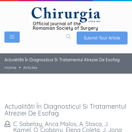
Official journal of the
Romanian Society of Surgery
Submit Your Article
Actualitãti În Diagnosticul Si Tratamentul Atreziei De Esofag
Home
Articles
Actualitãti În Diagnosticul Si Tratamentul
Atreziei De Esofag
C. Sabetay, Anca Malos, A. Stoica, J.
Kamel, O. Ciobanu, Elena Coleta, J. Jona