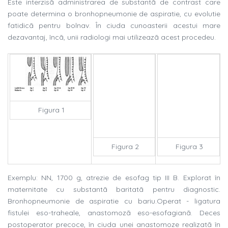
Este interzisã administrarea de substantã de contrast care
poate determina o bronhopneumonie de aspiratie, cu evolutie
fatidicã pentru bolnav. În ciuda cunoasterii acestui mare
dezavantaj, încã, unii radiologi mai utilizeazã acest procedeu.
Figura 1
Figura 2
Figura 3
Exemplu: NN, 1700 g, atrezie de esofag tip III B. Explorat în
maternitate cu substantã baritatã pentru diagnostic.
Bronhopneumonie de aspiratie cu bariu.Operat - ligatura
fistulei eso-traheale, anastomozã eso-esofagianã. Deces
postoperator precoce, în ciuda unei anastomoze realizatã în