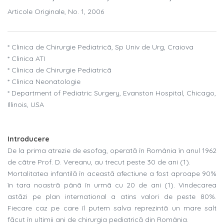
Articole Originale, No. 1, 2006
* Clinica de Chirurgie Pediatricã, Sp Univ de Urg, Craiova
* Clinica ATI
* Clinica de Chirurgie Pediatricã
* Clinica Neonatologie
* Department of Pediatric Surgery, Evanston Hospital, Chicago,
Illinois, USA
Introducere
De la prima atrezie de esofag, operatã în România în anul 1962
de cãtre Prof. D. Vereanu, au trecut peste 30 de ani (1).
Mortalitatea infantilã în aceastã afectiune a fost aproape 90%
în tara noastrã pânã în urmã cu 20 de ani (1). Vindecarea
astãzi pe plan international a atins valori de peste 80%.
Fiecare caz pe care îl putem salva reprezintã un mare salt
fãcut în ultimii ani de chirurgia pediatricã din România.