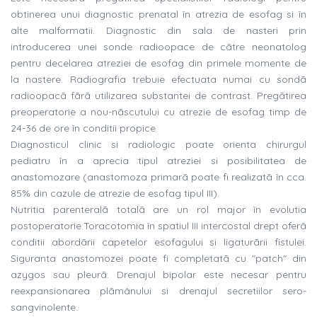
obtinerea unui diagnostic prenatal în atrezia de esofag si în
alte malformatii. Diagnostic din sala de nasteri prin
introducerea unei sonde radioopace de cãtre neonatolog
pentru decelarea atreziei de esofag din primele momente de
la nastere. Radiografia trebuie efectuata numai cu sondã
radioopacã fãrã utilizarea substantei de contrast. Pregãtirea
preoperatorie a nou-nãscutului cu atrezie de esofag timp de
24-36 de ore în conditii propice.
Diagnosticul clinic si radiologic poate orienta chirurgul
pediatru în a aprecia tipul atreziei si posibilitatea de
anastomozare (anastomoza primarã poate fi realizatã în cca.
85% din cazule de atrezie de esofag tipul III).
Nutritia parenteralã totalã are un rol major în evolutia
postoperatorie.Toracotomia în spatiul III intercostal drept oferã
conditii abordãrii capetelor esofagului si ligaturãrii fistulei.
Siguranta anastomozei poate fi completatã cu "patch" din
azygos sau pleurã. Drenajul bipolar este necesar pentru
reexpansionarea plãmânului si drenajul secretiilor sero-
sangvinolente.