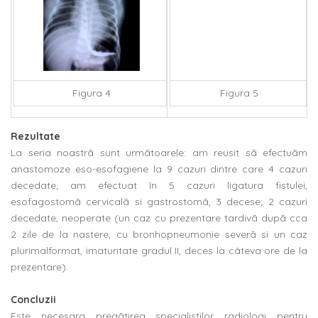
Figura 4
Figura 5
Rezultate
La seria noastrã sunt urmãtoarele: am reusit sã efectuãm
anastomoze eso-esofagiene la 9 cazuri dintre care 4 cazuri
decedate; am efectuat în 5 cazuri ligatura fistulei,
esofagostomã cervicalã si gastrostomã, 3 decese; 2 cazuri
decedate, neoperate (un caz cu prezentare tardivã dupã cca
2 zile de la nastere, cu bronhopneumonie severã si un caz
plurimalformat, imaturitate gradul II, deces la câteva ore de la
prezentare).
Concluzii
Este necesara pregãtirea specialistilor radiologi pentru