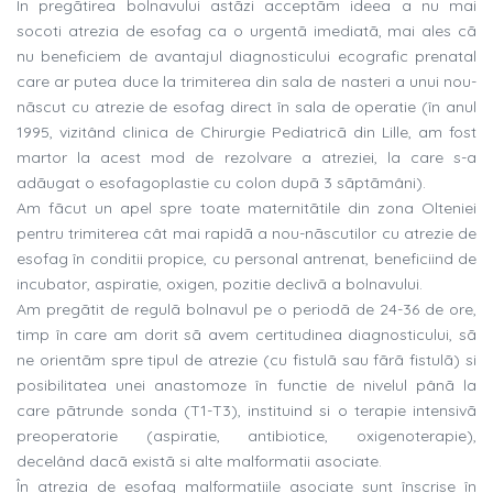
În pregãtirea bolnavului astãzi acceptãm ideea a nu mai
socoti atrezia de esofag ca o urgentã imediatã, mai ales cã
nu beneficiem de avantajul diagnosticului ecografic prenatal
care ar putea duce la trimiterea din sala de nasteri a unui nou-
nãscut cu atrezie de esofag direct în sala de operatie (în anul
1995, vizitând clinica de Chirurgie Pediatricã din Lille, am fost
martor la acest mod de rezolvare a atreziei, la care s-a
adãugat o esofagoplastie cu colon dupã 3 sãptãmâni).
Am fãcut un apel spre toate maternitãtile din zona Olteniei
pentru trimiterea cât mai rapidã a nou-nãscutilor cu atrezie de
esofag în conditii propice, cu personal antrenat, beneficiind de
incubator, aspiratie, oxigen, pozitie declivã a bolnavului.
Am pregãtit de regulã bolnavul pe o periodã de 24-36 de ore,
timp în care am dorit sã avem certitudinea diagnosticului, sã
ne orientãm spre tipul de atrezie (cu fistulã sau fãrã fistulã) si
posibilitatea unei anastomoze în functie de nivelul pânã la
care pãtrunde sonda (T1-T3), instituind si o terapie intensivã
preoperatorie (aspiratie, antibiotice, oxigenoterapie),
decelând dacã existã si alte malformatii asociate.
În atrezia de esofag malformatiile asociate sunt înscrise în