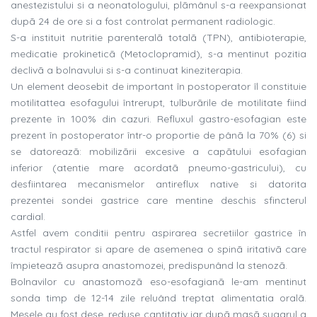
anestezistului si a neonatologului, plãmânul s-a reexpansionat
dupã 24 de ore si a fost controlat permanent radiologic.
S-a instituit nutritie parenteralã totalã (TPN), antibioterapie,
medicatie prokineticã (Metoclopramid), s-a mentinut pozitia
declivã a bolnavului si s-a continuat kineziterapia.
Un element deosebit de important în postoperator îl constituie
motilitattea esofagului întrerupt, tulburãrile de motilitate fiind
prezente în 100% din cazuri. Refluxul gastro-esofagian este
prezent în postoperator într-o proportie de pânã la 70% (6) si
se datoreazã: mobilizãrii excesive a capãtului esofagian
inferior (atentie mare acordatã pneumo-gastricului), cu
desfiintarea mecanismelor antireflux native si datorita
prezentei sondei gastrice care mentine deschis sfincterul
cardial.
Astfel avem conditii pentru aspirarea secretiilor gastrice în
tractul respirator si apare de asemenea o spinã iritativã care
împieteazã asupra anastomozei, predispunând la stenozã.
Bolnavilor cu anastomozã eso-esofagianã le-am mentinut
sonda timp de 12-14 zile reluând treptat alimentatia oralã.
Mesele au fost dese, reduse cantitativ iar dupã masã sugarul a