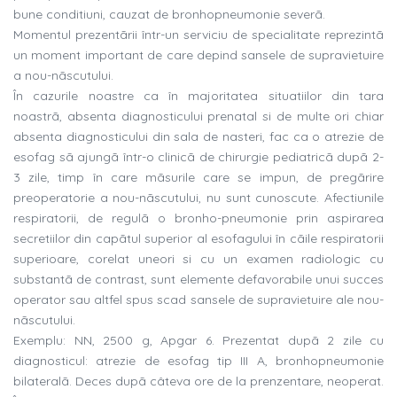
bune conditiuni, cauzat de bronhopneumonie severã.
Momentul prezentãrii într-un serviciu de specialitate reprezintã
un moment important de care depind sansele de supravietuire
a nou-nãscutului.
În cazurile noastre ca în majoritatea situatiilor din tara
noastrã, absenta diagnosticului prenatal si de multe ori chiar
absenta diagnosticului din sala de nasteri, fac ca o atrezie de
esofag sã ajungã într-o clinicã de chirurgie pediatricã dupã 2-
3 zile, timp în care mãsurile care se impun, de pregãrire
preoperatorie a nou-nãscutului, nu sunt cunoscute. Afectiunile
respiratorii, de regulã o bronho-pneumonie prin aspirarea
secretiilor din capãtul superior al esofagului în cãile respiratorii
superioare, corelat uneori si cu un examen radiologic cu
substantã de contrast, sunt elemente defavorabile unui succes
operator sau altfel spus scad sansele de supravietuire ale nou-
nãscutului.
Exemplu: NN, 2500 g, Apgar 6. Prezentat dupã 2 zile cu
diagnosticul: atrezie de esofag tip III A, bronhopneumonie
bilateralã. Deces dupã câteva ore de la prenzentare, neoperat.