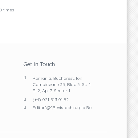
8 times
Get In Touch
Romania, Bucharest, Ion
Campineanu 33, Bloc 3, Sc. 1
Et.2, Ap. 7, Sector 1
(+4) 021 313.01.92
Editor[@]revistachirurgia.ro