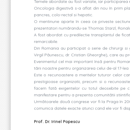
Temele abordate au fost variate, iar participare
Oncologia digestivã s-a aflat din nou în prim p
pancres, colo-rectal si hepatic.
O mentinune aparte în ceea ce priveste sectiunea
prezentatori numãrandu-se Thomas Starzl, Ronald B
A fost abordat cu predilectie transplantul de fica
remarcabile.
Din Romania au participat o serie de chirurgi si g
Virgil Pãunescu, dr. Cristian Gheorghe), care au pre
Evenimentul cel mai important însã pentru Romani
tãrii noastre pentru organizarea celui de-al 17-le
Este o recunoastere a meritelor tuturor celor car
prestigioase organizatii, precum si o recunoast
facem fatã exigentelor cu totul deosebite pe c
manifestare pentru a prezenta comunitãtii stiintifi
Urmãtoarele douã congrese vor fi la Praga în 2005
comunica datele exacte atunci cand ele vor fi disp
Prof. Dr. Irinel Popescu