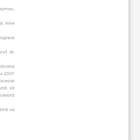
stomac,
, între
rogrese
rof. dr.
licatia
ui 2007.
acestei
unã, sã
aceastã
strã va