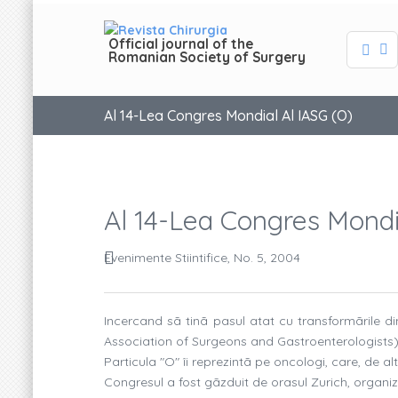
Official journal of the
Romanian Society of Surgery
Al 14-Lea Congres Mondial Al IASG (O)
Al 14-Lea Congres Mondi
Evenimente Stiintifice, No. 5, 2004
Incercand sã tinã pasul atat cu transformãrile di
Association of Surgeons and Gastroenterologists) 
Particula "O" îi reprezintã pe oncologi, care, de alt
Congresul a fost gãzduit de orasul Zurich, organizat