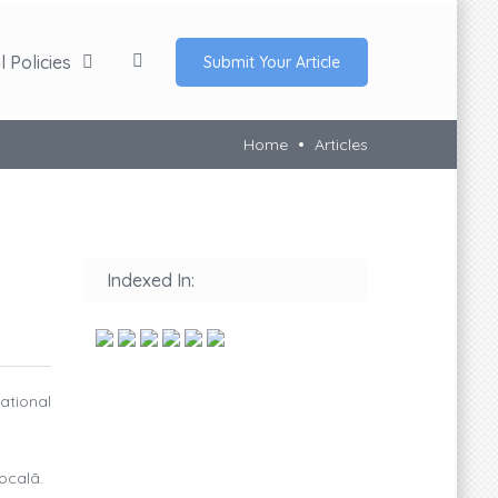
 Policies
Submit Your Article
Home
Articles
Indexed In:
ational
localã.