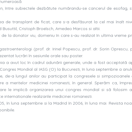
a numeroasã.
lan, între subiectele dezbãtute numãrandu-se cancerul de esofag, 
 de transplant de ficat, care s-a desfãsurat la cel mai înalt nivel
usuttil, Cristoph Broelsch, Amedeo Marcos si altii.
t de la donator viu, domeniu în care s-au realizat în ultima vreme p
astroenterologi (prof. dr. Irinel Popescu, prof. dr. Sorin Oprescu, p
zentat lucrãri în sesiunile orale sau poster.
a a avut loc în cadrul adunãrii generale, unde a fost acceptatã ap
a Congres Mondial al IASG (O) la Bucuresti, în luna septembrie a anul
e, de-a lungul anilor au participat la congresele si simpozioanele 
ere a meritelor medicinei romanesti, în general. Sperãm ca, împre
are le implicã organizarea unui congres mondial si sã folosim 
ce internationale realizarile medicinei romanesti.
, în luna septembrie si la Madrid în 2006, în luna mai. Revista noa
onibile.