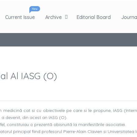
New
Current Issue
Archive
Editorial Board
Journal
al Al IASG (O)
n medicinã cat si cu obiectivele pe care si le propune, IASG (Intern
a devenit, din acest an IASG (O).
fel, constituiau o prezentã obisnuitã la manifestãrile asociatiei.
orul principal fiind profesorul Pierre-Alain Clavien si Universitatea 