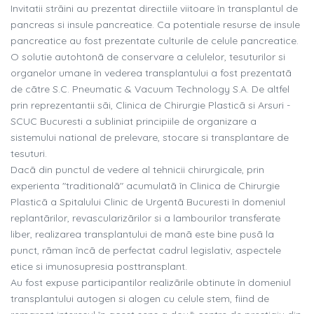
Invitatii strãini au prezentat directiile viitoare în transplantul de
pancreas si insule pancreatice. Ca potentiale resurse de insule
pancreatice au fost prezentate culturile de celule pancreatice.
O solutie autohtonã de conservare a celulelor, tesuturilor si
organelor umane în vederea transplantului a fost prezentatã
de cãtre S.C. Pneumatic & Vacuum Technology S.A. De altfel
prin reprezentantii sãi, Clinica de Chirurgie Plasticã si Arsuri -
SCUC Bucuresti a subliniat principiile de organizare a
sistemului national de prelevare, stocare si transplantare de
tesuturi.
Dacã din punctul de vedere al tehnicii chirurgicale, prin
experienta "traditionalã" acumulatã în Clinica de Chirurgie
Plasticã a Spitalului Clinic de Urgentã Bucuresti în domeniul
replantãrilor, revascularizãrilor si a lambourilor transferate
liber, realizarea transplantului de manã este bine pusã la
punct, rãman încã de perfectat cadrul legislativ, aspectele
etice si imunosupresia posttransplant.
Au fost expuse participantilor realizãrile obtinute în domeniul
transplantului autogen si alogen cu celule stem, fiind de