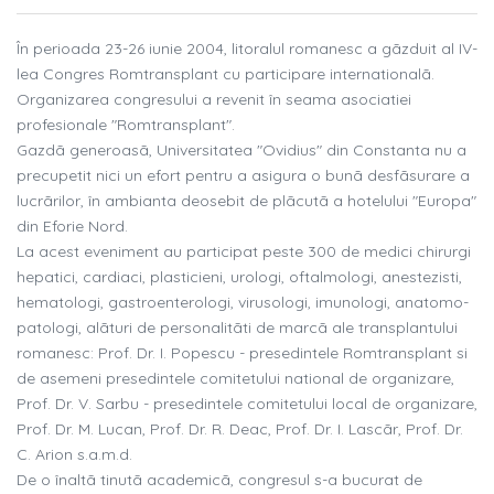
În perioada 23-26 iunie 2004, litoralul romanesc a gãzduit al IV-
lea Congres Romtransplant cu participare internationalã.
Organizarea congresului a revenit în seama asociatiei
profesionale "Romtransplant".
Gazdã generoasã, Universitatea "Ovidius" din Constanta nu a
precupetit nici un efort pentru a asigura o bunã desfãsurare a
lucrãrilor, în ambianta deosebit de plãcutã a hotelului "Europa"
din Eforie Nord.
La acest eveniment au participat peste 300 de medici chirurgi
hepatici, cardiaci, plasticieni, urologi, oftalmologi, anestezisti,
hematologi, gastroenterologi, virusologi, imunologi, anatomo-
patologi, alãturi de personalitãti de marcã ale transplantului
romanesc: Prof. Dr. I. Popescu - presedintele Romtransplant si
de asemeni presedintele comitetului national de organizare,
Prof. Dr. V. Sarbu - presedintele comitetului local de organizare,
Prof. Dr. M. Lucan, Prof. Dr. R. Deac, Prof. Dr. I. Lascãr, Prof. Dr.
C. Arion s.a.m.d.
De o înaltã tinutã academicã, congresul s-a bucurat de