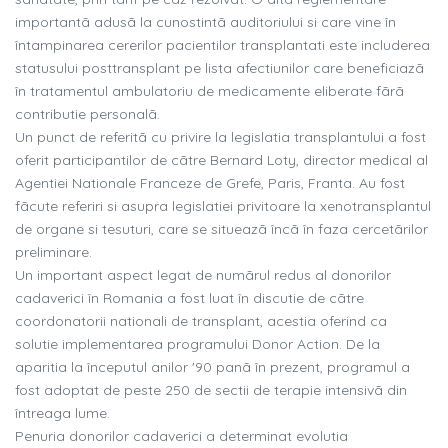
importantã adusã la cunostintã auditoriului si care vine în
întampinarea cererilor pacientilor transplantati este includerea
statusului posttransplant pe lista afectiunilor care beneficiazã
în tratamentul ambulatoriu de medicamente eliberate fãrã
contributie personalã.
Un punct de referitã cu privire la legislatia transplantului a fost
oferit participantilor de cãtre Bernard Loty, director medical al
Agentiei Nationale Franceze de Grefe, Paris, Franta. Au fost
fãcute referiri si asupra legislatiei privitoare la xenotransplantul
de organe si tesuturi, care se situeazã încã în faza cercetãrilor
preliminare.
Un important aspect legat de numãrul redus al donorilor
cadaverici în Romania a fost luat în discutie de cãtre
coordonatorii nationali de transplant, acestia oferind ca
solutie implementarea programului Donor Action. De la
aparitia la începutul anilor '90 panã în prezent, programul a
fost adoptat de peste 250 de sectii de terapie intensivã din
întreaga lume.
Penuria donorilor cadaverici a determinat evolutia