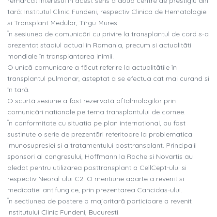
remarcat interesul în acest sens a douã centre de prestigiu din
tarã: Institutul Clinic Fundeni, respectiv Clinica de Hematologie
si Transplant Medular, Tîrgu-Mures.
În sesiunea de comunicãri cu privire la transplantul de cord s-a
prezentat stadiul actual în Romania, precum si actualitãti
mondiale în transplantarea inimii.
O unicã comunicare a fãcut referire la actualitãtile în
transplantul pulmonar, asteptat a se efectua cat mai curand si
în tarã.
O scurtã sesiune a fost rezervatã oftalmologilor prin
comunicãri nationale pe tema transplantului de cornee.
În conformitate cu situatia pe plan international, au fost
sustinute o serie de prezentãri referitoare la problematica
imunosupresiei si a tratamentului posttransplant. Principalii
sponsori ai congresului, Hoffmann la Roche si Novartis au
pledat pentru utilizarea posttransplant a CellCept-ului si
respectiv Neoral-ului C2. O mentiune aparte a revenit si
medicatiei antifungice, prin prezentarea Cancidas-ului.
În sectiunea de postere o majoritarã participare a revenit
Institutului Clinic Fundeni, Bucuresti.