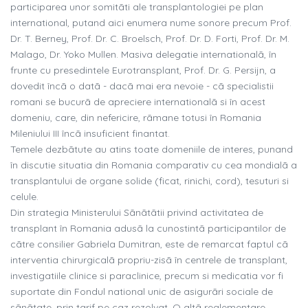
participarea unor somitãti ale transplantologiei pe plan
international, putand aici enumera nume sonore precum Prof.
Dr. T. Berney, Prof. Dr. C. Broelsch, Prof. Dr. D. Forti, Prof. Dr. M.
Malago, Dr. Yoko Mullen. Masiva delegatie internationalã, în
frunte cu presedintele Eurotransplant, Prof. Dr. G. Persijn, a
dovedit încã o datã - dacã mai era nevoie - cã specialistii
romani se bucurã de apreciere internationalã si în acest
domeniu, care, din nefericire, rãmane totusi în Romania
Mileniului III încã insuficient finantat.
Temele dezbãtute au atins toate domeniile de interes, punand
în discutie situatia din Romania comparativ cu cea mondialã a
transplantului de organe solide (ficat, rinichi, cord), tesuturi si
celule.
Din strategia Ministerului Sãnãtãtii privind activitatea de
transplant în Romania adusã la cunostintã participantilor de
cãtre consilier Gabriela Dumitran, este de remarcat faptul cã
interventia chirurgicalã propriu-zisã în centrele de transplant,
investigatiile clinice si paraclinice, precum si medicatia vor fi
suportate din Fondul national unic de asigurãri sociale de
sãnãtate, prin tarif pe caz rezolvat. O altã reglementare