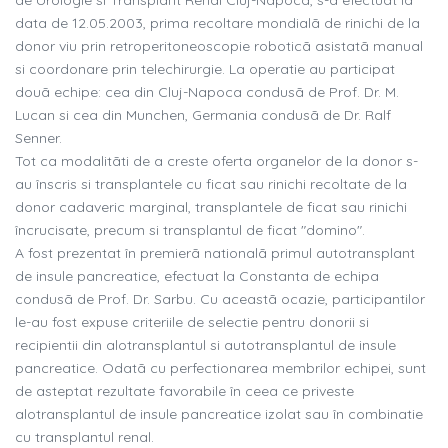
de Urologie si Transplant Renal Cluj-Napoca, s-a efectuat la
data de 12.05.2003, prima recoltare mondialã de rinichi de la
donor viu prin retroperitoneoscopie roboticã asistatã manual
si coordonare prin telechirurgie. La operatie au participat
douã echipe: cea din Cluj-Napoca condusã de Prof. Dr. M.
Lucan si cea din Munchen, Germania condusã de Dr. Ralf
Senner.
Tot ca modalitãti de a creste oferta organelor de la donor s-
au înscris si transplantele cu ficat sau rinichi recoltate de la
donor cadaveric marginal, transplantele de ficat sau rinichi
încrucisate, precum si transplantul de ficat "domino".
A fost prezentat în premierã nationalã primul autotransplant
de insule pancreatice, efectuat la Constanta de echipa
condusã de Prof. Dr. Sarbu. Cu aceastã ocazie, participantilor
le-au fost expuse criteriile de selectie pentru donorii si
recipientii din alotransplantul si autotransplantul de insule
pancreatice. Odatã cu perfectionarea membrilor echipei, sunt
de asteptat rezultate favorabile în ceea ce priveste
alotransplantul de insule pancreatice izolat sau în combinatie
cu transplantul renal.