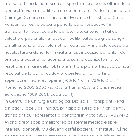
transplantului de ficat si rinichi spre tehnicile de recoltare de la
donorul în viatã, înrudit sau nu cu primitorul. Astfel în Clinica de
Chirurgie Generalã si Transplant Hepatic din Institutul Clinic
Fundeni au fost efectuate panã la data respectivã 16
transplante hepatice de la donator viu. Criteriul initial de
selectie a pacientilor a fost compatibilitatea de grup sangvin.
Un alt criteriu a fost volumetria hepaticã. Principala cauzã de
neselectare a donorilor în viatã a fost indecizia donorilor. Ca
urmare a experientei acumulate, sunt preconizate în viitor
rezultate similare celor obtinute în transplantul hepatic cu ficat
recoltat de la donor cadavru, acestea din urmã fiind
superioare mediei europene (76% la 1 an si 72% la 3 ani în
Romania 2000-2003 vs. 73% la 1 an si 65% la 3 ani, media
europeanã 1988-2001, dupã ELTR).
În Centrul de Chirurgie Urologicã, Dializã si Transplant Renal
din cadrul aceluiasi institut, principala sursã de rinichi pentru
transplant au reprezentat-o donatorii în viatã (85% - 402/472).
Avand drept scop ameliorarea asistentei medicale spre
interesul donorului viu devenit astfel pacient, în Institutul Clinic