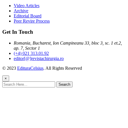
Video Articles
Archive
Editorial Board
Peer Revire Process
Get In Touch
Romania, Bucharest, Ion Campineanu 33, bloc 3, sc. 1 et.2,
ap. 7, Sector 1
(+4) 021 313.01.92
editor[@]revistachirurgia.ro
© 2023
EdituraCelsius
. All Rights Reserved
×
Search