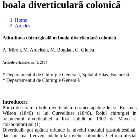
boala diverticularã colonicã
Home
Articles
Atitudinea chirurgicalã în boala diverticularã colonicã
A. Miron, M. Ardelean, M. Bogdan, C. Giulea
Articole originale, no. 1, 2007
* Departamentul de Chirurgie Generalã, Spitalul Elias, Bucuresti
* Departamentul de Chirurgie Generalã
Introducere
Prima descriere a bolii diverticulare cronice apatine lui sir Erasmus
Wilson (1840) si lui Curveilhier (1846). Rolul chirurgiei în
tratamentul diverticulitei a fost stabilit în 1907 de Mayo si
colaboratorii sãi (1).
Diverticulii pot apãrea oriunde la nivelul tractului gastrointestinal,
dar sunt mai frecvent intãlniti la nivelul colonului. Cel mai afectat