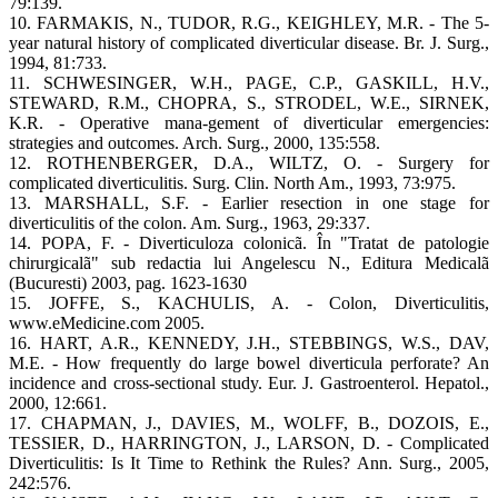
79:139.
10. FARMAKIS, N., TUDOR, R.G., KEIGHLEY, M.R. - The 5-
year natural history of complicated diverticular disease. Br. J. Surg.,
1994, 81:733.
11. SCHWESINGER, W.H., PAGE, C.P., GASKILL, H.V.,
STEWARD, R.M., CHOPRA, S., STRODEL, W.E., SIRNEK,
K.R. - Operative mana-gement of diverticular emergencies:
strategies and outcomes. Arch. Surg., 2000, 135:558.
12. ROTHENBERGER, D.A., WILTZ, O. - Surgery for
complicated diverticulitis. Surg. Clin. North Am., 1993, 73:975.
13. MARSHALL, S.F. - Earlier resection in one stage for
diverticulitis of the colon. Am. Surg., 1963, 29:337.
14. POPA, F. - Diverticuloza colonicã. În "Tratat de patologie
chirurgicalã" sub redactia lui Angelescu N., Editura Medicalã
(Bucuresti) 2003, pag. 1623-1630
15. JOFFE, S., KACHULIS, A. - Colon, Diverticulitis,
www.eMedicine.com 2005.
16. HART, A.R., KENNEDY, J.H., STEBBINGS, W.S., DAV,
M.E. - How frequently do large bowel diverticula perforate? An
incidence and cross-sectional study. Eur. J. Gastroenterol. Hepatol.,
2000, 12:661.
17. CHAPMAN, J., DAVIES, M., WOLFF, B., DOZOIS, E.,
TESSIER, D., HARRINGTON, J., LARSON, D. - Complicated
Diverticulitis: Is It Time to Rethink the Rules? Ann. Surg., 2005,
242:576.