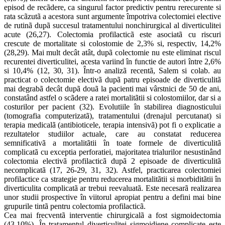
episod de recãdere, ca singurul factor predictiv pentru rerecurente si
rata scãzutã a acestora sunt argumente împotriva colectomiei elective
de rutinã dupã succesul tratamentului nonchirurgical al diverticulitei
acute (26,27). Colectomia profilacticã este asociatã cu riscuri
crescute de mortalitate si colostomie de 2,3% si, respectiv, 14,2%
(28,29). Mai mult decât atât, dupã colectomie nu este eliminat riscul
recurentei diverticulitei, acesta variind în functie de autori între 2,6%
si 10,4% (12, 30, 31). Într-o analizã recentã, Salem si colab. au
practicat o colectomie electivã dupã patru episoade de diverticulitã
mai degrabã decât dupã douã la pacienti mai vârstnici de 50 de ani,
constatând astfel o scãdere a ratei mortalitãtii si colostomiilor, dar si a
costurilor per pacient (32). Evolutiile în stabilirea diagnosticului
(tomografia computerizatã), tratamentului (drenajul percutanat) si
terapia medicalã (antibioticele, terapia intensivã) pot fi o explicatie a
rezultatelor studiilor actuale, care au constatat reducerea
semnificativã a mortalitãtii în toate formele de diverticulitã
complicatã cu exceptia perforatiei, majoritatea trialurilor nesustinând
colectomia electivã profilacticã dupã 2 episoade de diverticulitã
necomplicatã (17, 26-29, 31, 32). Astfel, practicarea colectomiei
profilactice ca strategie pentru reducerea mortalitãtii si morbiditãtii în
diverticulita complicatã ar trebui reevaluatã. Este necesarã realizarea
unor studii prospective în viitorul apropiat pentru a defini mai bine
grupurile tintã pentru colectomia profilacticã.
Cea mai frecventã interventie chirurgicalã a fost sigmoidectomia
(43,10%). În tratamentul diverticulitei sigmoidiene complicate este