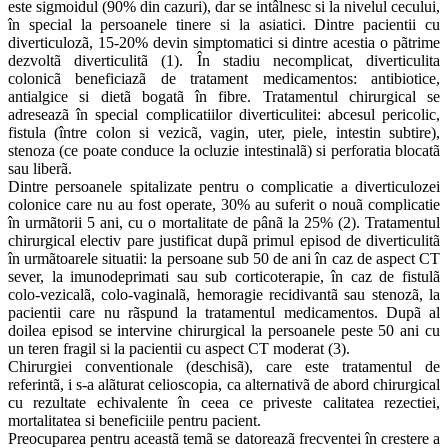
este sigmoidul (90% din cazuri), dar se intâlnesc si la nivelul cecului,
în special la persoanele tinere si la asiatici. Dintre pacientii cu
diverticulozã, 15-20% devin simptomatici si dintre acestia o pãtrime
dezvoltã diverticulitã (1). În stadiu necomplicat, diverticulita
colonicã beneficiazã de tratament medicamentos: antibiotice,
antialgice si dietã bogatã în fibre. Tratamentul chirurgical se
adreseazã în special complicatiilor diverticulitei: abcesul pericolic,
fistula (între colon si vezicã, vagin, uter, piele, intestin subtire),
stenoza (ce poate conduce la ocluzie intestinalã) si perforatia blocatã
sau liberã.
Dintre persoanele spitalizate pentru o complicatie a diverticulozei
colonice care nu au fost operate, 30% au suferit o nouã complicatie
în urmãtorii 5 ani, cu o mortalitate de pânã la 25% (2). Tratamentul
chirurgical electiv pare justificat dupã primul episod de diverticulitã
în urmãtoarele situatii: la persoane sub 50 de ani în caz de aspect CT
sever, la imunodeprimati sau sub corticoterapie, în caz de fistulã
colo-vezicalã, colo-vaginalã, hemoragie recidivantã sau stenozã, la
pacientii care nu rãspund la tratamentul medicamentos. Dupã al
doilea episod se intervine chirurgical la persoanele peste 50 ani cu
un teren fragil si la pacientii cu aspect CT moderat (3).
Chirurgiei conventionale (deschisã), care este tratamentul de
referintã, i s-a alãturat celioscopia, ca alternativã de abord chirurgical
cu rezultate echivalente în ceea ce priveste calitatea rezectiei,
mortalitatea si beneficiile pentru pacient.
Preocuparea pentru aceastã temã se datoreazã frecventei în crestere a