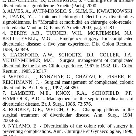
2. BENCHIMOL, D., DOMERGUE, J. - Chirurgie de la maladie
diverticulaire sigmoidienne. Arnette (Paris), 2000.
3. ALVES, A., AVIT-MIOSSEC, S., SLIM, K., KWIATKOWSKI,
F., PANIS, Y. - Traitement chirurgical électif des diverticulites
sigmoidiennes. În "Mortalité et morbidité en chirurgie colo-rectale"
sub redactia Mantion G, Panis Y. Arnette 2003, pag. 71-81.
4. BERRY, A.R., TURNER, W.H., MORTEMSEM, N.J.,
KETTLLEVELL, M.G. - Emergency surgery for complicated
diverticular disease: a five year experience. Dis. Colon Rectum.,
1989, 32:849.
5. HACKFORD, A.W., SCHOETZ, D.J., COLLER, J.A.,
VEIDENMEIMER, M.C. - Surgical management of complicated
diverticulitis: the Lahey Clinic experience, 1967 to 1982. Dis. Colon
Rectum., 1985, 28:317.
6. WEDELL, J., BANZHAF, G., CHAOVI, R., FISHER, R.,
REICHMANN, J. - Surgical management of complicated colonic
diverticulitis. Br. J. Surg., 1997, 84:380.
7. LAMBERT, M.E., KNOX, R.A., SCHOFIELD, P.F.,
HAMCOCK, B.D. - Management of the septic complications of
diverticular disease. Br. J. Surg., 1986, 73:576.
8. RODKEY, G.E., WELCH, C.E. - Changing patterns in the
surgical treatment of diverticular disease. Ann. Surg., 1984,
200:466.
9. NYLAMO, E. - Diverticulitis of the colon: role of surgery in
preventing complications. Ann. Chirurgiae et Gynaecologiae, 1990,