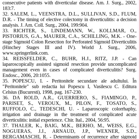
consecutive patients with diverticular disease. Am. J. Surg., 2002,
183:7.
32. SALEM, L., VEENSTRA, D.L., SULLIVAN, S.D., FLUM,
D.R. - The timing of elective colectomy in diverticulitis: a decision
analysis. J. Am. Coll. Surg., 2004, 199:904.
33. RICHTER, S., LINDEMANN, W., KOLLMAR, O.,
PISTORIUS, G.A., MAURER, C.A., SCHILLING, M.K. - One-
stage Sigmoid Colon Resection for Perforated Sigmoid Diverticulitis
(Hinchey Stages III and IV). World J. Surg., 2006,
www.springerlink.com.
34. REISSFELDER, C., BUHR, H.J., RITZ, J.P. - Can
laparoscopically assisted sigmoid resection provide uncomplicated
management even in cases of complicated diverticulitis? Surg.
Endosc., 2006, 20:1055.
35. POPESCU, I. - Peritonitele secundare ale adultului. În
"Peritonitele" sub redactia lui Popescu I, Vasilescu C. Editura
Celsius (Bucuresti), 1998, pag. 167-230.
36. DA ROLD, A.R., GUERRIERO, S., FIAMINGO, P.,
PARISET, S., VEROUX, M., PILON, F., TOSATO, S.,
RUFFOLO, C., TEDESCHI, U. - Laparoscopic colorrhaphy,
irrigation and drainage in the treatment of complicated acute
diverticulitis: initial experience. Chir. Ital., 2004, 56:95.
37. THALER, K., BAIG, M.K., BERHO, M., WEISS, E.G.,
NOGUERAS, J.J., ARNAUD, J.P., WEXNER, S.D.,
BERGAMASCHI, R. - Determinants of recurrence after sigmoid