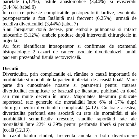
parietale (5,17%), fistule anastomotice (3,44%) si evisceratii
(3,44%).(tabel 6)
În ceea ce priveste complicatiile postoperatorii tardive, eventratia
postoperatorie a fost întâlnitã mai frecvent (6,25%), urmatã de
recidiva diverticulitei (3,44%).(tabel 7)
S-au înregistrat douã decese, prin embolie pulmonarã si infarct
miocardic (3,12%), ambele produse dupã interventii chirurgicale în
urgentã.
Au fost identificate intraoperator si confirmate de examenul
histopatologic 2 cazuri de cancer asociate diverticulozei, ambii
pacienti prezentând fistulã rectovezicalã.
Discutii
Diverticulita, prin complicatiile ei, rãmâne o cauzã importantã de
morbiditate si mortalitate la pacientii afectati de aceastã boalã. Mare
parte din cunostintele noastre si parametrii pentru tratarea
diverticulitei complicate se bazeazã pe literatura publicatã cu douã
sau mai multe decenii în urmã. Majoritatea literaturii publicate
raporteazã rate generale ale mortalitãtii între 6% si 17% dupã
chirurgia pentru diverticulita complicatã (4-12). Cu toate acestea,
diverticulita perforatã este asociatã cu rate ale mortalitãtii si ale
morbiditãtii semnificativ crescute, studiile raportând rate ale
mortalitãtii între 22% si 39% pentru perforatia liberã si peritonitã
fecalã (12,13).
În cazul lotului studiat, frecventa anualã a bolii diverticulare