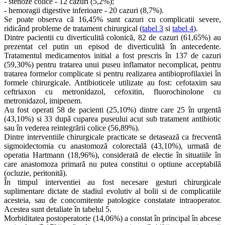
- stenoze colice - 12 cazuri (5,2%);
- hemoragii digestive inferioare - 20 cazuri (8,7%).
Se poate observa cã 16,45% sunt cazuri cu complicatii severe,
ridicând probleme de tratament chirurgical (
tabel 3
si
tabel 4
).
Dintre pacientii cu diverticulitã colonicã, 82 de cazuri (61,65%) au
prezentat cel putin un episod de diverticulitã în antecedente.
Tratamentul medicamentos initial a fost prescris în 137 de cazuri
(59,30%) pentru tratarea unui puseu inflamator necomplicat, pentru
tratarea formelor complicate si pentru realizarea antibioprofilaxiei în
formele chirurgicale. Antibioticele utilizate au fost: cefotaxim sau
ceftriaxon cu metronidazol, cefoxitin, fluorochinolone cu
metronidazol, imipenem.
Au fost operati 58 de pacienti (25,10%) dintre care 25 în urgentã
(43,10%) si 33 dupã cuparea puseului acut sub tratament antibiotic
sau în vederea reintegrãrii colice (56,89%).
Dintre interventiile chirurgicale practicate se detaseazã ca frecventã
sigmoidectomia cu anastomozã colorectalã (43,10%), urmatã de
operatia Hartmann (18,96%), consideratã de electie în situatiile în
care anastomoza primarã nu putea constitui o optiune acceptabilã
(ocluzie, peritonitã).
În timpul interventiei au fost necesare gesturi chirurgicale
suplimentare dictate de stadiul evolutiv al bolii si de complicatiile
acesteia, sau de concomitente patologice constatate intraoperator.
Acestea sunt detaliate în tabelul 5.
Morbiditatea postoperatorie (14,06%) a constat în principal în abcese