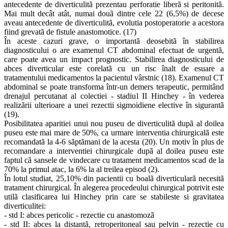
antecedente de diverticulitã prezentau perforatie liberã si peritonitã.
Mai mult decât atât, numai douã dintre cele 22 (6,5%) de decese
aveau antecedente de diverticulitã, evolutia postoperatorie a acestora
fiind grevatã de fistule anastomotice. (17)
În aceste cazuri grave, o importantã deosebitã în stabilirea
diagnosticului o are examenul CT abdominal efectuat de urgentã,
care poate avea un impact prognostic. Stabilirea diagnosticului de
abces diverticular este corelatã cu un risc înalt de esuare a
tratamentului medicamentos la pacientul vârstnic (18). Examenul CT
abdominal se poate transforma într-un demers terapeutic, permitând
drenajul percutanat al colectiei - stadiul II Hinchey - în vederea
realizãrii ulterioare a unei rezectii sigmoidiene elective în sigurantã
(19).
Posibilitatea aparitiei unui nou puseu de diverticulitã dupã al doilea
puseu este mai mare de 50%, ca urmare interventia chirurgicalã este
recomandatã la 4-6 sãptãmani de la acesta (20). Un motiv în plus de
recomandare a interventiei chirurgicale dupã al doilea puseu este
faptul cã sansele de vindecare cu tratament medicamentos scad de la
70% la primul atac, la 6% la al treilea episod (2).
În lotul studiat, 25,10% din pacientii cu boalã diverticularã necesitã
tratament chirurgical. În alegerea procedeului chirurgical potrivit este
utilã clasificarea lui Hinchey prin care se stabileste si gravitatea
diverticulitei:
- std I: abces pericolic - rezectie cu anastomozã
- std II: abces la distantã, retroperitoneal sau pelvin - rezectie cu