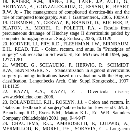
18. KAISER, A.M., JIANG, J.K., LAKE, J.P., AULT, G.,
ARTINYAN, A., GONZALEZ-RUIZ, C., ESSANI, R., BEART,
R.W. Jr. - The management of complicated diverticu-litis and the
role of computed tomography. Am. J. Gastroenterol., 2005, 100:910.
19. DURMISHI, Y., GERVAZ, P., BRANDT, D., BUCHER, P.,
PLATON, A., MOREL, P., POLETTI, P.A. - Results from
percutaneous drainage of Hinchey stage II diverticulitis guided by
computed tomography scan. Surg. Endosc., 2006, 20:1129.
20. KODNER, I.J., FRY, R.D., FLESHMAN, J.W., BIRNBAUM,
E.H., READ, T.E. - Colon, rectum, and anus. In "Principles of
surgery" sub redactia lui Schwartz SI, Ed. McGraw-Hill 1999, pag.
1277-1281.
21. WINDE, G., SCHAUDIG, F., HERWIG, R., SCHMIDT,
K.W., SENNINGER, N. - Standardization in sigmoid diverticulitis
surgery planning: indications based on evaluation with the Hughes
classification. Langenbecks Arch. Chir. Suppl Kongressbd., 1997,
114:1125.
22. KAZZI, A.A., KAZZI, Z. - Diverticular disease,
www.eMedicine.com 2006.
23. ROLANDELLI, R.H., ROSLYN, J.J. - Colon and rectum. În
"Sabiston Textboock of surgery"sub redactia lui Townsend C.M. Jr,
Beauchamp R.D., Evers B.M., Mattox K.L., Ed. W.B. Saunders
Company (Philadelphia) 2001, pag. 944-947.
24. CHAUTEMS, R.C., AMBROSETTI, P., LUDWIG, A.,
MERMILLOD, B., MOREL, P.H., SORAVIA, C. - Long-term