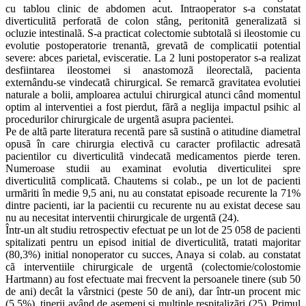
cu tablou clinic de abdomen acut. Intraoperator s-a constatat
diverticulitã perforatã de colon stâng, peritonitã generalizatã si
ocluzie intestinalã. S-a practicat colectomie subtotalã si ileostomie cu
evolutie postoperatorie trenantã, grevatã de complicatii potential
severe: abces parietal, evisceratie. La 2 luni postoperator s-a realizat
desfiintarea ileostomei si anastomozã ileorectalã, pacienta
externându-se vindecatã chirurgical. Se remarcã gravitatea evolutiei
naturale a bolii, amploarea actului chirurgical atunci când momentul
optim al interventiei a fost pierdut, fãrã a neglija impactul psihic al
procedurilor chirurgicale de urgentã asupra pacientei.
Pe de altã parte literatura recentã pare sã sustinã o atitudine diametral
opusã în care chirurgia electivã cu caracter profilactic adresatã
pacientilor cu diverticulitã vindecatã medicamentos pierde teren.
Numeroase studii au examinat evolutia diverticulitei spre
diverticulitã complicatã. Chautems si colab., pe un lot de pacienti
urmãriti în medie 9,5 ani, nu au constatat episoade recurente la 71%
dintre pacienti, iar la pacientii cu recurente nu au existat decese sau
nu au necesitat interventii chirurgicale de urgentã (24).
Într-un alt studiu retrospectiv efectuat pe un lot de 25 058 de pacienti
spitalizati pentru un episod initial de diverticulitã, tratati majoritar
(80,3%) initial nonoperator cu succes, Anaya si colab. au constatat
cã interventiile chirurgicale de urgentã (colectomie/colostomie
Hartmann) au fost efectuate mai frecvent la persoanele tinere (sub 50
de ani) decât la vârstnici (peste 50 de ani), dar într-un procent mic
(5,5%), tinerii având de asemeni si multiple respitalizãri (25). Primul