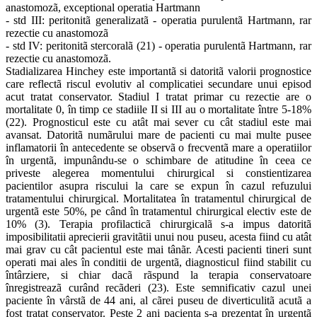
anastomozã, exceptional operatia Hartmann
- std III: peritonitã generalizatã - operatia purulentã Hartmann, rar
rezectie cu anastomozã
- std IV: peritonitã stercoralã (21) - operatia purulentã Hartmann, rar
rezectie cu anastomozã.
Stadializarea Hinchey este importantã si datoritã valorii prognostice
care reflectã riscul evolutiv al complicatiei secundare unui episod
acut tratat conservator. Stadiul I tratat primar cu rezectie are o
mortalitate 0, în timp ce stadiile II si III au o mortalitate între 5-18%
(22). Prognosticul este cu atât mai sever cu cât stadiul este mai
avansat. Datoritã numãrului mare de pacienti cu mai multe pusee
inflamatorii în antecedente se observã o frecventã mare a operatiilor
în urgentã, impunându-se o schimbare de atitudine în ceea ce
priveste alegerea momentului chirurgical si constientizarea
pacientilor asupra riscului la care se expun în cazul refuzului
tratamentului chirurgical. Mortalitatea în tratamentul chirurgical de
urgentã este 50%, pe când în tratamentul chirurgical electiv este de
10% (3). Terapia profilacticã chirurgicalã s-a impus datoritã
imposibilitatii aprecierii gravitãtii unui nou puseu, acesta fiind cu atât
mai grav cu cât pacientul este mai tânãr. Acesti pacienti tineri sunt
operati mai ales în conditii de urgentã, diagnosticul fiind stabilit cu
întârziere, si chiar dacã rãspund la terapia conservatoare
înregistreazã curând recãderi (23). Este semnificativ cazul unei
paciente în vârstã de 44 ani, al cãrei puseu de diverticulitã acutã a
fost tratat conservator. Peste 2 ani pacienta s-a prezentat în urgentã