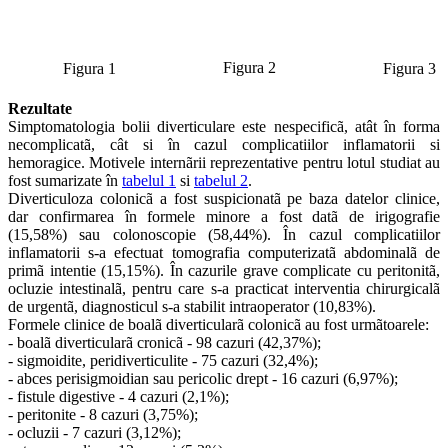
Figura 2
Figura 1
Figura 3
Rezultate
Simptomatologia bolii diverticulare este nespecificã, atât în forma
necomplicatã, cât si în cazul complicatiilor inflamatorii si
hemoragice. Motivele internãrii reprezentative pentru lotul studiat au
fost sumarizate în
tabelul 1
si
tabelul 2
.
Diverticuloza colonicã a fost suspicionatã pe baza datelor clinice,
dar confirmarea în formele minore a fost datã de irigografie
(15,58%) sau colonoscopie (58,44%). În cazul complicatiilor
inflamatorii s-a efectuat tomografia computerizatã abdominalã de
primã intentie (15,15%). În cazurile grave complicate cu peritonitã,
ocluzie intestinalã, pentru care s-a practicat interventia chirurgicalã
de urgentã, diagnosticul s-a stabilit intraoperator (10,83%).
Formele clinice de boalã diverticularã colonicã au fost urmãtoarele:
- boalã diverticularã cronicã - 98 cazuri (42,37%);
- sigmoidite, peridiverticulite - 75 cazuri (32,4%);
- abces perisigmoidian sau pericolic drept - 16 cazuri (6,97%);
- fistule digestive - 4 cazuri (2,1%);
- peritonite - 8 cazuri (3,75%);
- ocluzii - 7 cazuri (3,12%);