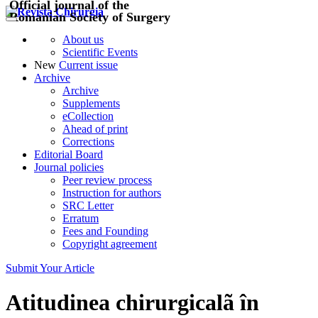
Official journal of the
Romanian Society of Surgery
About us
Scientific Events
New
Current issue
Archive
Archive
Supplements
eCollection
Ahead of print
Corrections
Editorial Board
Journal policies
Peer review process
Instruction for authors
SRC Letter
Erratum
Fees and Founding
Copyright agreement
Submit Your Article
Atitudinea chirurgicalã în