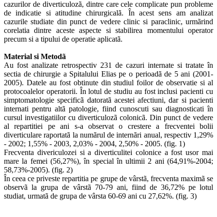
cazurilor de diverticulozã, dintre care cele complicate pun probleme
de indicatie si atitudine chirurgicalã. În acest sens am analizat
cazurile studiate din punct de vedere clinic si paraclinic, urmãrind
corelatia dintre aceste aspecte si stabilirea momentului operator
precum si a tipului de operatie aplicatã.
Material si Metodã
Au fost analizate retrospectiv 231 de cazuri internate si tratate în
sectia de chirurgie a Spitalului Elias pe o perioadã de 5 ani (2001-
2005). Datele au fost obtinute din studiul foilor de observatie si al
protocoalelor operatorii. În lotul de studiu au fost inclusi pacienti cu
simptomatologie specificã datoratã acestei afectiuni, dar si pacienti
internati pentru altã patologie, fiind cunoscuti sau diagnosticati în
cursul investigatiilor cu diverticulozã colonicã. Din punct de vedere
al repartitiei pe ani s-a observat o crestere a frecventei bolii
diverticulare raportatã la numãrul de internãri anual, respectiv 1,29%
- 2002; 1,55% - 2003, 2,03% - 2004, 2,50% - 2005. (
fig
. 1)
Frecventa divericulozei si a diverticulitei colonice a fost usor mai
mare la femei (56,27%), în special în ultimii 2 ani (64,91%-2004;
58,73%-2005). (
fig
. 2)
În ceea ce priveste repartitia pe grupe de vârstã, frecventa maximã se
observã la grupa de vârstã 70-79 ani, fiind de 36,72% pe lotul
studiat, urmatã de grupa de vârsta 60-69 ani cu 27,62%. (
fig
. 3)