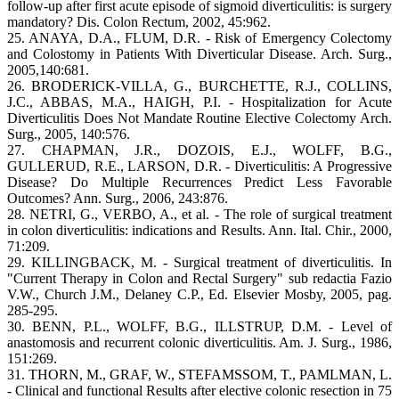
follow-up after first acute episode of sigmoid diverticulitis: is surgery
mandatory? Dis. Colon Rectum, 2002, 45:962.
25. ANAYA, D.A., FLUM, D.R. - Risk of Emergency Colectomy
and Colostomy in Patients With Diverticular Disease. Arch. Surg.,
2005,140:681.
26. BRODERICK-VILLA, G., BURCHETTE, R.J., COLLINS,
J.C., ABBAS, M.A., HAIGH, P.I. - Hospitalization for Acute
Diverticulitis Does Not Mandate Routine Elective Colectomy Arch.
Surg., 2005, 140:576.
27. CHAPMAN, J.R., DOZOIS, E.J., WOLFF, B.G.,
GULLERUD, R.E., LARSON, D.R. - Diverticulitis: A Progressive
Disease? Do Multiple Recurrences Predict Less Favorable
Outcomes? Ann. Surg., 2006, 243:876.
28. NETRI, G., VERBO, A., et al. - The role of surgical treatment
in colon diverticulitis: indications and Results. Ann. Ital. Chir., 2000,
71:209.
29. KILLINGBACK, M. - Surgical treatment of diverticulitis. In
"Current Therapy in Colon and Rectal Surgery" sub redactia Fazio
V.W., Church J.M., Delaney C.P., Ed. Elsevier Mosby, 2005, pag.
285-295.
30. BENN, P.L., WOLFF, B.G., ILLSTRUP, D.M. - Level of
anastomosis and recurrent colonic diverticulitis. Am. J. Surg., 1986,
151:269.
31. THORN, M., GRAF, W., STEFAMSSOM, T., PAMLMAN, L.
- Clinical and functional Results after elective colonic resection in 75