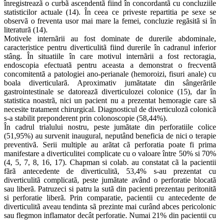
înregistreazã o curbã ascendentã fiind în concordantã cu concluziile
statisticilor actuale (14). În ceea ce priveste repartitia pe sexe se
observã o freventa usor mai mare la femei, concluzie regãsitã si în
literaturã (14).
Motivele internãrii au fost dominate de durerile abdominale,
caracteristice pentru diverticulitã fiind durerile în cadranul inferior
stâng. În situatiile în care motivul internãrii a fost rectoragia,
endoscopia efectuatã pentru aceasta a demonstrat o frecventã
concomitentã a patologiei ano-perianale (hemoroizi, fisuri anale) cu
boala diverticularã. Aproximativ jumãtatate din sângerãrile
gastrointestinale se datoreazã diverticulozei colonice (15), dar în
statistica noastrã, nici un pacient nu a prezentat hemoragie care sã
necesite tratament chirurgical. Diagnosticul de diverticulozã colonicã
s-a stabilit preponderent prin colonoscopie (58,44%).
În cadrul trialului nostru, peste jumãtate din perforatiile colice
(51,95%) au survenit inaugural, neputând beneficia de nici o terapie
preventivã. Serii multiple au arãtat cã perforatia poate fi prima
manifestare a diverticulitei complicate cu o valoare între 50% si 70%
(4, 5, 7, 8, 16, 17). Chapman si colab. au constatat cã la pacientii
fãrã antecedente de diverticulitã, 53,4% s-au prezentat cu
diverticulitã complicatã, peste jumãtate având o perforatie blocatã
sau liberã. Patruzeci si patru la sutã din pacienti prezentau peritonitã
si perforatie liberã. Prin comparatie, pacientii cu antecedente de
diverticulitã aveau tendinta sã prezinte mai curând abces pericolonic
sau flegmon inflamator decât perforatie. Numai 21% din pacientii cu