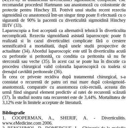
recomandat procedeul Hartmann sau anastomozã cu colostomie de
protectie pentru Hinchey III. Potrivit unui studiu recent rezectia
sigmoidinã cu anastomozã într-un singur timp poate fi efectuatã cu o
sigurantã de 90% la pacentii cu diverticulitã sigmoidinã Hinchey
III/IV (33).
Laparoscopia a fost acceptatã ca alternativã tehnicã în diverticulita
necomplicatã. Rezectia sigmoidianã asistatã laparoscopic poate fi
realizatã si în cazul diverticulitei complicate fãrã o crestere
semnificativã a mortalitatii, dupã unele studii prospective de
actualitate (34). Abordul laparoscopic este util în diverticulita acutã
cu perforatie si peritonitã, cu conditia ca peritonita sã nu fie
stercoralã sau veche (35). În acest caz se poate lua în discutie ca
procedeu chirurgical valid colorafia laparoscopicã cu toaleta si
drenajul cavitãtii peritoneale (36).
În ceea ce priveste recidiva dupã tratamentul chirurgical, s-a
constatat o recurentã de patru ori mai mare dupã colosigmoid-
anastomozã, comparativ cu anastomoza colo-rectalã, aceasta din
urmã fiind singurul element predictiv al ratei de recurentã scãzutã
(37). În studiul nostru rata recurentei este de 3,44%. Mortalitatea de
3,12% este în limitele acceptate de literaturã.
Bibliografie
1. COOPERMAN, A., SHERIF, A. - Diverticulitis.
www.eMedicine.com 2006.