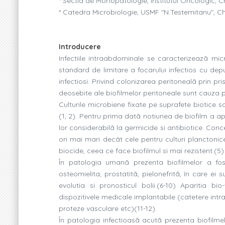
* Sectia de Morfopatologie, Institutul Oncologic, C
* Catedra Microbiologie, USMF "N.Testemitanu", Ch
Introducere
Infectiile intraabdominale se caracterizeazã mic
standard de limitare a focarului infectios cu dep
infectiosi. Privind colonizarea peritonealã prin 
deosebite ale biofilmelor peritoneale sunt cauza pe
Culturile microbiene fixate pe suprafete biotice 
(1, 2). Pentru prima datã notiunea de biofilm a ap
lor considerabilã la germicide si antibiotice. Conc
ori mai mari decât cele pentru culturi planctoni
biocide, ceea ce face biofilmul si mai rezistent.(5)
În patologia umanã prezenta biofilmelor a fost
osteomielita, prostatitã, pielonefritã, în care ei 
evolutia si pronosticul bolii.(6-10) Aparitia bio
dispozitivele medicale implantabile (catetere intrap
proteze vasculare etc)(11-12).
În patologia infectioasã acutã prezenta biofilmel