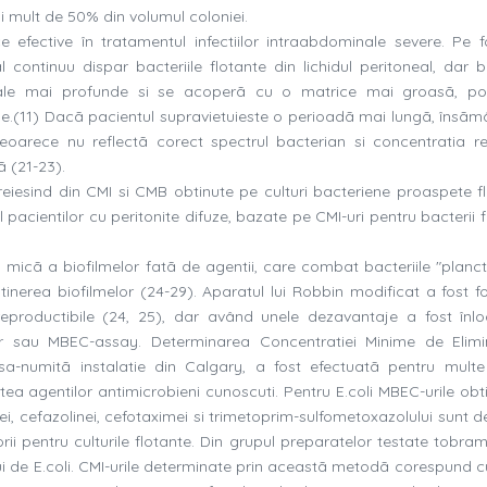
 mult de 50% din volumul coloniei.
ce efective în tratamentul infectiilor intraabdominale severe. Pe f
al continuu dispar bacteriile flotante din lichidul peritoneal, dar b
oneale mai profunde si se acoperã cu o matrice mai groasã, p
le.(11) Dacã pacientul supravietuieste o perioadã mai lungã, însãmâ
, deoarece nu reflectã corect spectrul bacterian si concentratia r
ã (21-23).
reiesind din CMI si CMB obtinute pe culturi bacteriene proaspete fl
 pacientilor cu peritonite difuze, bazate pe CMI-uri pentru bacterii 
a micã a biofilmelor fatã de agentii, care combat bacteriile "planct
inerea biofilmelor (24-29). Aparatul lui Robbin modificat a fost fol
reproductibile (24, 25), dar având unele dezavantaje a fost înlo
r sau MBEC-assay. Determinarea Concentratiei Minime de Elim
a-numitã instalatie din Calgary, a fost efectuatã pentru multe 
atea agentilor antimicrobieni cunoscuti. Pentru E.coli MBEC-urile obt
nei, cefazolinei, cefotaximei si trimetoprim-sulfometoxazolului sunt 
rii pentru culturile flotante. Din grupul preparatelor testate tobra
lui de E.coli. CMI-urile determinate prin aceastã metodã corespund c