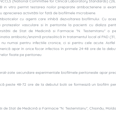
NCCLS (National Committee for Clinical Laboratory Standards) (26, 
in vitro permit testarea noilor preparate antibacteriene si exa
u aprecierea activitãtii lor fatã de biofilmele microbiene.
bioticelor cu agenti care inhibã dezvoltarea biofilmului. Cu ace
le protezelor vasculare si în peritonite la pacienti cu dializa peri
versitãtii de Stat de Medicinã si Farmacie "N. Testemitanu" o p
atia antibiotic/enzimã proteoliticã în tratamentul local al PAD (31,
nu numai pentru infectiile cronice, ci si pentru cele acute. Astfe
ericã apar în orice focar infectios în primele 24-48 ore de la debut
elor fixate pe peritoneu.
generali-zate secundare experimentale biofilmele peritoneale apar pre
cã peste 48-72 ore de la debutul bolii se formeazã un biofilm per
ãtii de Stat de Medicinã si Farmacie "N. Testemitanu", Chisinãu, Mold