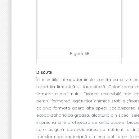
Figura 3B
Discutii
În infectiile intraabdominale cantitatea si virul
rezorbtia limfaticã si fagocitozã. Colonizarea m
formare a biofilmului. Fixarea reversibilã prin 
pentru formarea legãturilor chimice stabile (fixare
colonia formatã aderã alte specii (colonizarea s
exopolizaharidicã groasã, alcãtuitã din specii sel
împreunã si le protejeazã de antibiotice si bio
care asigurã aprovizionarea cu nutrienti si în
transformare bacterianã din fenotipul flotant în fe