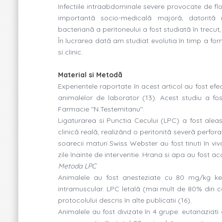
Infectiile intraabdominale severe provocate de fl
importantã socio-medicalã majorã, datoritã m
bacterianã a peritoneului a fost studiatã în trecu
În lucrarea datã am studiat evolutia în timp a for
si clinic.
Material si Metodã
Experientele raportate în acest articol au fost efec
animalelor de laborator (13). Acest studiu a fo
Farmacie "N.Testemitanu".
Ligaturarea si Punctia Cecului (LPC) a fost alea
clinicã realã, realizând o peritonitã severã perforat
soarecii maturi Swiss Webster au fost tinuti în viv
zile înainte de interventie. Hrana si apa au fost a
Metoda LPC
Animalele au fost anesteziate cu 80 mg/kg ke
intramuscular. LPC letalã (mai mult de 80% din c
protocolului descris în alte publicatii (16).
Animalele au fost divizate în 4 grupe: eutanaziat