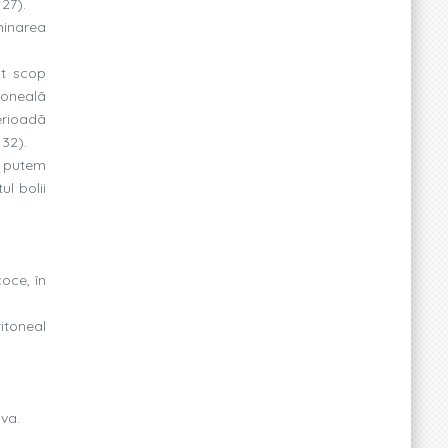
27).
minarea
st scop
tonealã
erioadã
 32).
l putem
ul bolii
coce, în
itoneal
ova.