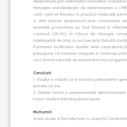
determinate prin intermediul metodelor standard 
Metodele standardizate de determinarea a CMEB 
celor, care se folosesc în practica medicalã, pentr
O altã optiune terapeuticã este combinarea anti
enzimele proteolitice au fost folosite în infectii
continuã (28-30). În Clinica de chirurgie, Uni
îndelungatã de timp cu succes este folositã combin
Formarea biofilmelor asadar este caracteristicã 
presupune cã coloniile integrate în matricea polim
ca o formã naturalã de existentã a microorganism
Concluzii
1. Studiul a stabilit cã în evolutia peritonitelor 
primele 24 ore.
2. Datele clinice si experimentale demonstreazã 
matur multistratificat polimicrobian.
Multumiri
Acest studiu a fost efectuat cu suportul Universit