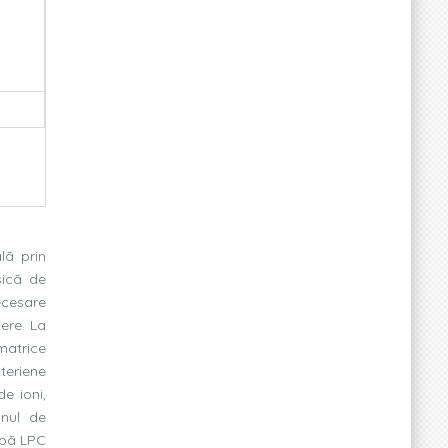
lã prin
sicã de
ecesare
mere. La
matrice
teriene
e ioni,
mnul de
dupã LPC