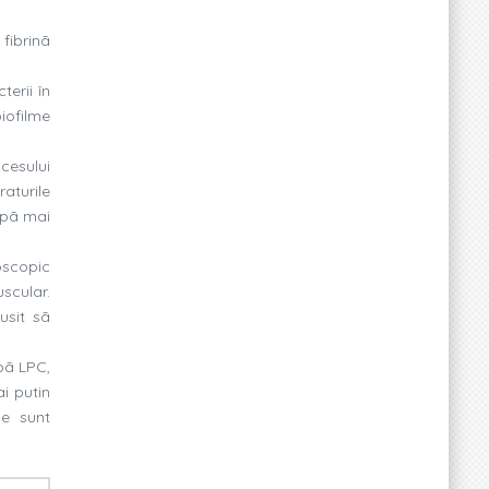
fibrinã
erii în
iofilme
cesului
aturile
upã mai
oscopic
scular.
usit sã
pã LPC,
i putin
me sunt