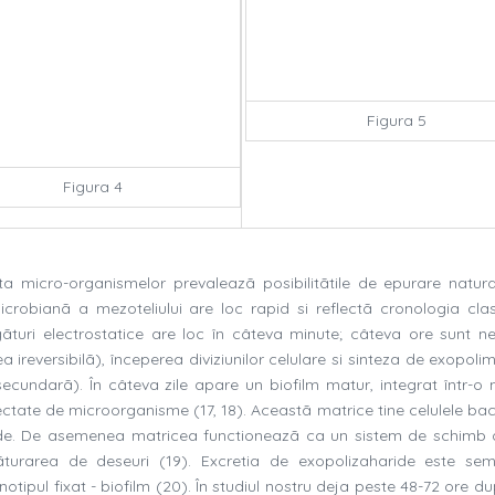
Figura 5
Figura 4
enta micro-organismelor prevaleazã posibilitãtile de epurare natura
icrobianã a mezoteliului are loc rapid si reflectã cronologia cla
legãturi electrostatice are loc în câteva minute; câteva ore sunt n
a ireversibilã), începerea diviziunilor celulare si sinteza de exopoli
ecundarã). În câteva zile apare un biofilm matur, integrat într-o 
ectate de microorganisme (17, 18). Aceastã matrice tine celulele bac
cide. De asemenea matricea functioneazã ca un sistem de schimb d
lãturarea de deseuri (19). Excretia de exopolizaharide este se
notipul fixat - biofilm (20). În studiul nostru deja peste 48-72 ore 