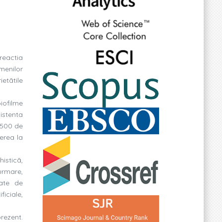
reactia
menilor
etãtile
iofilme
zistenta
a 500 de
erea la
isticã,
 urmare,
gate de
ficiale,
rezent.