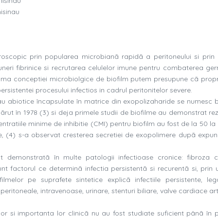
hisinau
isinau
roscopic prin popularea microbianã rapidã a peritoneului si prin 
uneri fibrinice si recrutarea celulelor imune pentru combaterea ger
prisma conceptiei microbiolgice de biofilm putem presupune cã propri
rsistentei procesului infectios in cadrul peritonitelor severe.
sau abiotice încapsulate în matrice din exopolizaharide se numesc b
ãrut în 1978 (3) si deja primele studii de biofilme au demonstrat re
entratiile minime de inhibitie (CMI) pentru biofilm au fost de la 50 l
ce, (4) s-a observat cresterea secretiei de exopolimere dupã expun
 demonstratã în multe patologii infectioase cronice: fibroza ch
sunt factorul ce determinã infectia persistentã si recurentã si, prin
-filmelor pe suprafete sintetice explicã infectiile persistente, le
eritoneale, intravenoase, urinare, stenturi biliare, valve cardiace arti
or si importanta lor clinicã nu au fost studiate suficient pânã în p