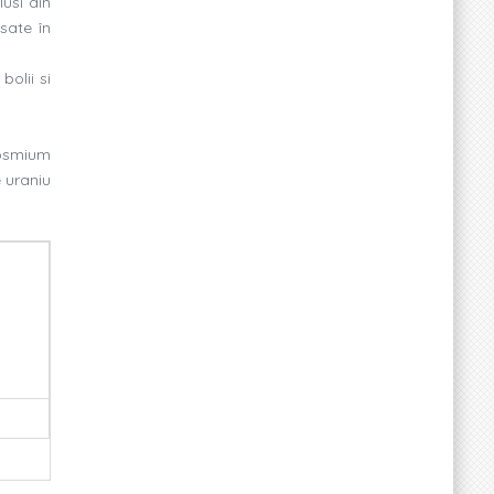
usi din
sate în
olii si
% osmium
e uraniu