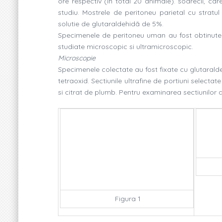
ore respectiv (în total 20 animale). soarecii, ca
studiu. Mostrele de peritoneu parietal cu stratu
solutie de glutaraldehidã de 5%.
Specimenele de peritoneu uman au fost obtinute i
studiate microscopic si ultramicroscopic.
Microscopie
Specimenele colectate au fost fixate cu glutaralde
tetraoxid. Sectiunile ultrafine de portiuni select
si citrat de plumb. Pentru examinarea sectiunilor 
Figura 1