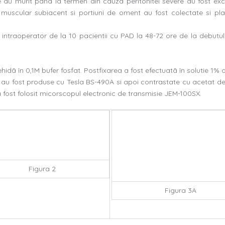
re au murit pânã la termen din cauza peritonitei severe au fost excl
l muscular subiacent si portiuni de oment au fost colectate si pla
ntraoperator de la 10 pacientii cu PAD la 48-72 ore de la debutul b
hidã în 0,1M bufer fosfat. Postfixarea a fost efectuatã în solutie 1
ate au fost produse cu Tesla BS-490A si apoi contrastate cu acetat d
a fost folosit micorscopul electronic de transmisie JEM-100SX.
Figura 2
Figura 3A