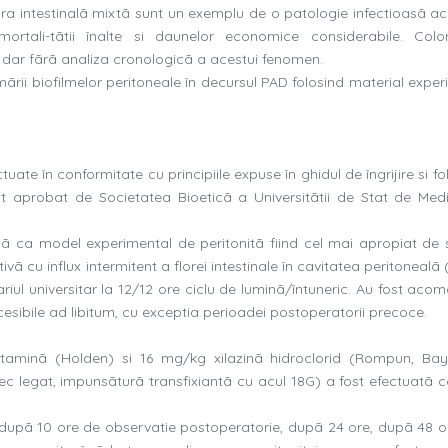
ora intestinalã mixtã sunt un exemplu de o patologie infectioasã ac
ortali-tãtii înalte si daunelor economice considerabile. Colo
t, dar fãrã analiza cronologicã a acestui fenomen.
mãrii biofilmelor peritoneale în decursul PAD folosind material expe
tuate în conformitate cu principiile expuse în ghidul de îngrijire si fo
st aprobat de Societatea Bioeticã a Universitãtii de Stat de Medi
sã ca model experimental de peritonitã fiind cel mai apropiat de s
ivã cu influx intermitent a florei intestinale în cavitatea peritonealã (
ariul universitar la 12/12 ore ciclu de luminã/întuneric. Au fost aco
ccesibile ad libitum, cu exceptia perioadei postoperatorii precoce.
taminã (Holden) si 16 mg/kg xilazinã hidroclorid (Rompun, Ba
ec legat, impunsãturã transfixiantã cu acul 18G) a fost efectuatã 
i dupã 10 ore de observatie postoperatorie, dupã 24 ore, dupã 48 or