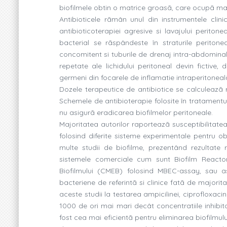
biofilmele obtin o matrice groasã, care ocupã mai
Antibioticele rãmân unul din instrumentele clini
antibioticoterapiei agresive si lavajului peritone
bacterial se rãspândeste în straturile perit
concomitent si tuburile de drenaj intra-abdomina
repetate ale lichidului peritoneal devin fictive
germeni din focarele de inflamatie intraperitoneal
Dozele terapeutice de antibiotice se calculeazã 
Schemele de antibioterapie folosite în tratamentul
nu asigurã eradicarea biofilmelor peritoneale.
Majoritatea autorilor raporteazã susceptibilitate
folosind diferite sisteme experimentale pentru obt
multe studii de biofilme, prezentând rezultate 
sistemele comerciale cum sunt Biofilm Reacto
Biofilmului (CMEB) folosind MBEC-assay, sau as
bacteriene de referintã si clinice fatã de majorit
aceste studii la testarea ampicilinei, ciprofloxaci
1000 de ori mai mari decât concentratiile inhibito
fost cea mai eficientã pentru eliminarea biofilmu