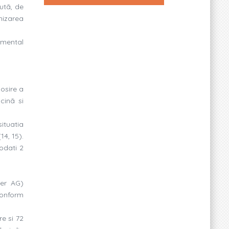
utã, de
nizarea
rimental
losire a
cinã si
ituatia
14, 15).
modati 2
yer AG)
conform
e si 72