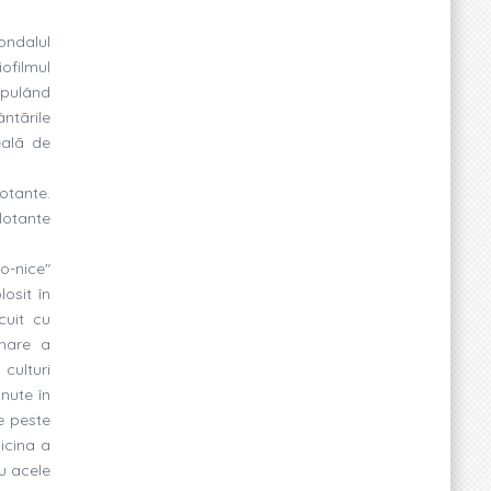
ondalul
iofilmul
opulând
ntãrile
ealã de
otante.
flotante
o-nice"
osit în
cuit cu
inare a
culturi
inute în
de peste
micina a
u acele