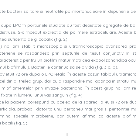
 bacterii solitare si neutrofile polimorfonucleare în depunerile de 
e dupã LPC în portiunele studiate au fost depistate agregate de bact
 distruse. S-a început excrectia de polimere extracelulare. Aceste b
ea suficentã de glicocalix (
fig
. 2).
) noi am stabilit microscopic si ultramicroscopic avansarea pro
acteriene se rãspândesc prin septurile de tesut conjunctiv în str
racteristic pentru un biofilm matur matricea exopolizaharidicã oc
l biofilmului). Bacteriile continuã sã se dividã (
fig
. 3 a, b).
ietuit 72 ore dupã o LPC letalã. În aceste cazuri tabloul ultramicr
l din al treilea grup, dar cu o rãspândire mai adâncã în stratul mu
 miofilamentelor prin invazie bacterianã. În acest grup noi am re
 fixate în lumenul unui vas sanguin (
fig
. 4).
de la pacienti corespund cu acelea de la soareci la 48 si 72 ore du
ficialã, probabil datoritã unui peritoneu mai gros si peritonitei ma
rmina speciile microbiene, dar putem afirma cã aceste biofil
 bacili (
fig
. 5).