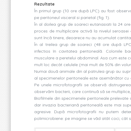
Rezultate
În primul grup (10 ore dupã LPC) au fost observate
pe peritoneul visceral si parietal (
fig
. 1).
În al doilea grup de soareci eutanasiati la 24 or
proces de multiplicare activã la nivelul seroasei
sunt încã tinere, deoarece nu au acumulat cantitat
În al treilea grup de soareci (48 ore dupã LPC
infectios în cavitatea peritonealã. Coloniile b
musculare a peretelui abdominal. Asa cum este ca
mult loc decât celulele (mai mult de 50% din volumu
Numai douã animale din al patrulea grup au suprav
al specimenelor peritoneale este asemãnãtor cu ce
Pe unele microfotografii se observã distrugerea
observãm bacterii, care continuã sã se multiplice,
Biofilmele din specimenele peritoneale prelevate 
dar invazia bacterianã peritonealã este mai super
agresive. Dupã microfotografii nu putem dete
polimicrobiene: pe imagine se vãd atât coci, cât si