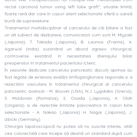
rectal carcinoid tumor using left lobe graft", situatie limitã,
foarte rarã dar care în cazuri atent selectionate oferã o sansã
bunã de supravietuire.
Tratamentul multidisciplinar al cancerului de cãi biliare a fost
un alt subiect de dezbatere, comunicatori cum sunt M. Miyzaki
(Japonia), T. Takada (Japonia), B. Launois (Franta), A.
Agarwal (India) sustinând un abord agresiv chirurgical,
controverse existând în necesitatea drenajului biliar
preoperator în tratamentul pacientului icteric.
În sesiunile dedicate cancerului pancreatic discutii aprinse au
fost legate de extensia evidãrii limfoganglionare regionale si a
rezectiilor vasculare în tratamentul chirurgical al cancerului
pancreatic avansat - M. Bouvet (USA), N.J. Lygidakis (Grecia),
S. Moldovan (Romania), S. Osada (Japonia), A. Olah
(Ungaria) si de rezectiile limitate pancreatice în cazuri bine
selectionate - A. Nakao (Japonia) H. Nagai (Japonia), J.
Izbicki (Germany).
Chirurgia laparoscopicã nu putea sã nu suscite interes, atât
cea colorectalã care începe sã devinã un standard dupã cum