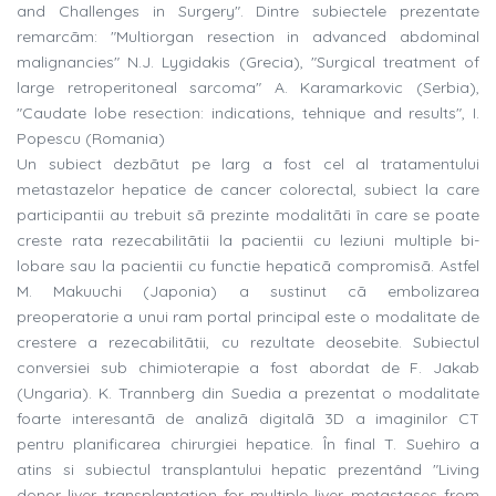
and Challenges in Surgery". Dintre subiectele prezentate
remarcãm: "Multiorgan resection in advanced abdominal
malignancies" N.J. Lygidakis (Grecia), "Surgical treatment of
large retroperitoneal sarcoma" A. Karamarkovic (Serbia),
"Caudate lobe resection: indications, tehnique and results", I.
Popescu (Romania)
Un subiect dezbãtut pe larg a fost cel al tratamentului
metastazelor hepatice de cancer colorectal, subiect la care
participantii au trebuit sã prezinte modalitãti în care se poate
creste rata rezecabilitãtii la pacientii cu leziuni multiple bi-
lobare sau la pacientii cu functie hepaticã compromisã. Astfel
M. Makuuchi (Japonia) a sustinut cã embolizarea
preoperatorie a unui ram portal principal este o modalitate de
crestere a rezecabilitãtii, cu rezultate deosebite. Subiectul
conversiei sub chimioterapie a fost abordat de F. Jakab
(Ungaria). K. Trannberg din Suedia a prezentat o modalitate
foarte interesantã de analizã digitalã 3D a imaginilor CT
pentru planificarea chirurgiei hepatice. În final T. Suehiro a
atins si subiectul transplantului hepatic prezentând "Living
donor liver transplantation for multiple liver metastases from