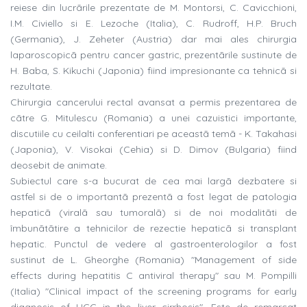
reiese din lucrãrile prezentate de M. Montorsi, C. Cavicchioni,
I.M. Civiello si E. Lezoche (Italia), C. Rudroff, H.P. Bruch
(Germania), J. Zeheter (Austria) dar mai ales chirurgia
laparoscopicã pentru cancer gastric, prezentãrile sustinute de
H. Baba, S. Kikuchi (Japonia) fiind impresionante ca tehnicã si
rezultate.
Chirurgia cancerului rectal avansat a permis prezentarea de
cãtre G. Mitulescu (Romania) a unei cazuistici importante,
discutiile cu ceilalti conferentiari pe aceastã temã - K. Takahasi
(Japonia), V. Visokai (Cehia) si D. Dimov (Bulgaria) fiind
deosebit de animate.
Subiectul care s-a bucurat de cea mai largã dezbatere si
astfel si de o importantã prezentã a fost legat de patologia
hepaticã (viralã sau tumoralã) si de noi modalitãti de
îmbunãtãtire a tehnicilor de rezectie hepaticã si transplant
hepatic. Punctul de vedere al gastroenterologilor a fost
sustinut de L. Gheorghe (Romania) "Management of side
effects during hepatitis C antiviral therapy" sau M. Pompilli
(Italia) "Clinical impact of the screening programs for early