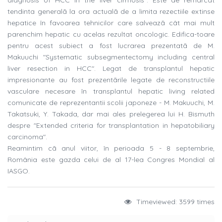
diagnosis of HCC in the liver cirrhosis". Este de remarcat
tendinta generalã la ora actualã de a limita rezectiile extinse
hepatice în favoarea tehnicilor care salveazã cât mai mult
parenchim hepatic cu acelas rezultat oncologic. Edifica-toare
pentru acest subiect a fost lucrarea prezentatã de M.
Makuuchi "Systematic subsegmentectomy including central
liver resection in HCC". Legat de transplantul hepatic
impresionante au fost prezentãrile legate de reconstructiile
vasculare necesare în transplantul hepatic living related
comunicate de reprezentantii scolii japoneze - M. Makuuchi, M.
Takatsuki, Y. Takada, dar mai ales prelegerea lui H. Bismuth
despre "Extended criteria for transplantation in hepatobiliary
carcinoma".
Reamintim cã anul viitor, în perioada 5 - 8 septembrie,
România este gazda celui de al 17-lea Congres Mondial al
IASGO.
Timeviewed: 3599 times