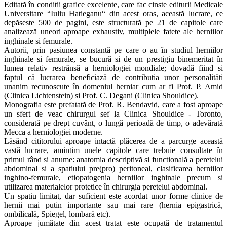
Editată în conditii grafice excelente, care fac cinste editurii Medicale
Universitare “Iuliu Hatieganu“ din acest oras, această lucrare, ce
depăseste 500 de pagini, este structurată pe 21 de capitole care
analizează uneori aproape exhaustiv, multiplele fatete ale herniilor
inghinale si femurale.
Autorii, prin pasiunea constantă pe care o au în studiul herniilor
inghinale si femurale, se bucură si de un prestigiu binemeritat în
lumea relativ restrânsă a herniologiei mondiale; dovadă fiind si
faptul că lucrarea beneficiază de contributia unor personalităti
unanim recunoscute în domeniul herniar cum ar fi Prof. P. Amid
(Clinica Lichtenstein) si Prof. C. Degani (Clinica Shouldice).
Monografia este prefatată de Prof. R. Bendavid, care a fost aproape
un sfert de veac chirurgul sef la Clinica Shouldice - Toronto,
considerată pe drept cuvânt, o lungă perioadă de timp, o adevărată
Mecca a herniologiei moderne.
Lăsând cititorului aproape intactă plăcerea de a parcurge această
vastă lucrare, amintim unele capitole care trebuie consultate în
primul rând si anume: anatomia descriptivă si functională a peretelui
abdominal si a spatiului pre(pro) peritoneal, clasificarea herniilor
inghino-femurale, etiopatogenia herniilor inghinale precum si
utilizarea materialelor protetice în chirurgia peretelui abdominal.
Un spatiu limitat, dar suficient este acordat unor forme clinice de
hernii mai putin importante sau mai rare (hernia epigastrică,
ombilicală, Spiegel, lombară etc).
Aproape jumătate din acest tratat este ocupată de tratamentul