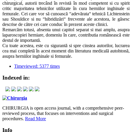
chirurgical, autorii trecând în revistă în mod competent si cu spirit
critic majoritatea tehnicilor utilizate în cura herniilor inghinale si
femurale. Cei care vor să cunoască “adevărata“ tehnică Lichtenstein
sau Shouldice si nu “hibridizări“ frecvente ale acestora, le găsesc
descrise de către cei care conduc în prezent aceste clinici.
Remarcăm totusi, absenta unui capitol separat si mai amplu, asupra
laparoscopiei herniare, domeniu în care, contributia românească este
destul de importantă.
Cu toate acestea, este cu sigurantă si spre cinstea autorilor, lucrarea
cea mai completă în acest moment din literatura medicală autohtonă,
asupra herniilor inghinale si femurale.
Timeviewed: 5377 times
Indexed in:
CHIRURGIA is open access journal, with a comprehensive peer-
reviewed process, that focuses on interventions and surgical
procedures.
Read More
Info