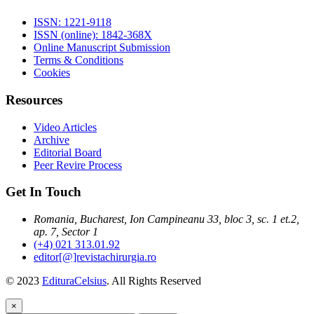
ISSN: 1221-9118
ISSN (online): 1842-368X
Online Manuscript Submission
Terms & Conditions
Cookies
Resources
Video Articles
Archive
Editorial Board
Peer Revire Process
Get In Touch
Romania, Bucharest, Ion Campineanu 33, bloc 3, sc. 1 et.2,
ap. 7, Sector 1
(+4) 021 313.01.92
editor[@]revistachirurgia.ro
© 2023
EdituraCelsius
. All Rights Reserved
×