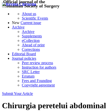
Official journal of the
Romanian Society of Surgery
About us
Scientific Events
New
Current issue
Archive
Archive
Supplements
eCollection
Ahead of print
Corrections
Editorial Board
Journal policies
Peer review process
Instruction for authors
SRC Letter
Erratum
Fees and Founding
Copyright agreement
Submit Your Article
Chirurgia peretelui abdominal