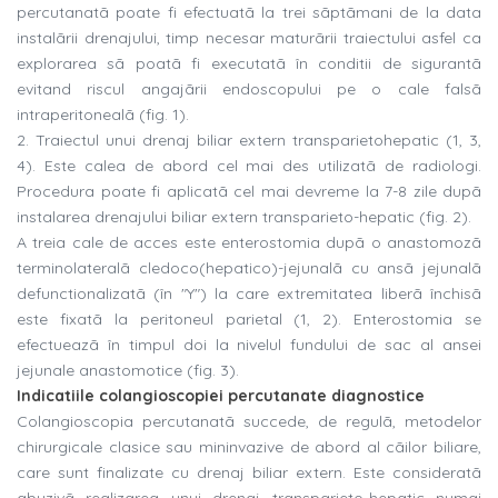
percutanatã poate fi efectuatã la trei sãptãmani de la data
instalãrii drenajului, timp necesar maturãrii traiectului asfel ca
explorarea sã poatã fi executatã în conditii de sigurantã
evitand riscul angajãrii endoscopului pe o cale falsã
intraperitonealã (fig. 1).
2. Traiectul unui drenaj biliar extern transparietohepatic (1, 3,
4). Este calea de abord cel mai des utilizatã de radiologi.
Procedura poate fi aplicatã cel mai devreme la 7-8 zile dupã
instalarea drenajului biliar extern transparieto-hepatic (fig. 2).
A treia cale de acces este enterostomia dupã o anastomozã
terminolateralã cledoco(hepatico)-jejunalã cu ansã jejunalã
defunctionalizatã (în "Y") la care extremitatea liberã închisã
este fixatã la peritoneul parietal (1, 2). Enterostomia se
efectueazã în timpul doi la nivelul fundului de sac al ansei
jejunale anastomotice (fig. 3).
Indicatiile colangioscopiei percutanate diagnostice
Colangioscopia percutanatã succede, de regulã, metodelor
chirurgicale clasice sau mininvazive de abord al cãilor biliare,
care sunt finalizate cu drenaj biliar extern. Este consideratã