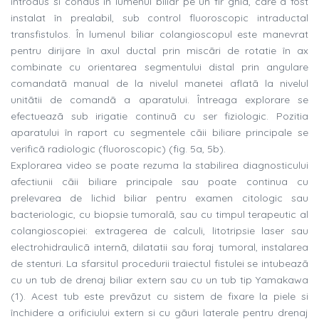
introdus si condus în lumenul biliar pe un fir ghid, care a fost
instalat în prealabil, sub control fluoroscopic intraductal
transfistulos. În lumenul biliar colangioscopul este manevrat
pentru dirijare în axul ductal prin miscãri de rotatie în ax
combinate cu orientarea segmentului distal prin angulare
comandatã manual de la nivelul manetei aflatã la nivelul
unitãtii de comandã a aparatului. Întreaga explorare se
efectueazã sub irigatie continuã cu ser fiziologic. Pozitia
aparatului în raport cu segmentele cãii biliare principale se
verificã radiologic (fluoroscopic) (fig. 5a, 5b).
Explorarea video se poate rezuma la stabilirea diagnosticului
afectiunii cãii biliare principale sau poate continua cu
prelevarea de lichid biliar pentru examen citologic sau
bacteriologic, cu biopsie tumoralã, sau cu timpul terapeutic al
colangioscopiei: extragerea de calculi, litotripsie laser sau
electrohidraulicã internã, dilatatii sau foraj tumoral, instalarea
de stenturi. La sfarsitul procedurii traiectul fistulei se intubeazã
cu un tub de drenaj biliar extern sau cu un tub tip Yamakawa
(1). Acest tub este prevãzut cu sistem de fixare la piele si
închidere a orificiului extern si cu gãuri laterale pentru drenaj