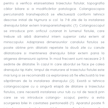
pentru a verifica etanseitatea traiectului fistular, topografia
cãilor biliare si a modificãrilor patologice. Colangioscopia
percutanatã transhepaticã se efectueazã conform tehnicii
descrise initial de Nymura si col. la 7-8 zile de la instalarea
drenajului biliar extern transparietohepatic (1). Colangioscopul
se introduce prin orificiul cutanat în lumenul fistulei, care
trebuie sã aibã diametrul intern superior celui extern al
miniscopului. Adaptarea dimensiunilor canalului fistulos se
poate obtine prin dilatatii repetate la douã zile cu canule
dilatatoare si mentinerea drenajului biliar extern pana la
atigerea dimensiunii optime. În mod frecvent sunt necesare 2-3
sedinte de dilatatie. În cazul în care abordul se face pe calea
drenajului tip Kehr, timpul de maturare al traiectului fistulei este
mai lung si se recomandã ca explorarea sã fie efectuatã la trei
sãptãmani de la instalarea drenajului (2). Existã si tehnica
colangioscopiei cu o singurã etapã de dilatare a traiectului
fistulos, care necesitã instalarea unui tub cu rol de teacã prin
care se va introduce colangio- scopul, pentru a evita
scurgerea bilei în cavitatea peritonealã (1). Aparatul poate fi