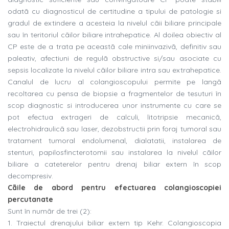
odatã cu diagnosticul de certitudine a tipului de patologie si
gradul de extindere a acesteia la nivelul cãii biliare principale
sau în teritoriul cãilor biliare intrahepatice. Al doilea obiectiv al
CP este de a trata pe aceastã cale miniinvazivã, definitiv sau
paleativ, afectiuni de regulã obstructive si/sau asociate cu
sepsis localizate la nivelul cãilor biliare intra sau extrahepatice.
Canalul de lucru al colangioscopului permite pe langã
recoltarea cu pensa de biopsie a fragmentelor de tesuturi în
scop diagnostic si introducerea unor instrumente cu care se
pot efectua extrageri de calculi, litotripsie mecanicã,
electrohidraulicã sau laser, dezobstructii prin foraj tumoral sau
tratament tumoral endolumenal, dialatatii, instalarea de
stenturi, papilosfincterotomii sau instalarea la nivelul cãilor
biliare a cateterelor pentru drenaj biliar extern în scop
decompresiv.
Cãile de abord pentru efectuarea colangioscopiei
percutanate
Sunt în numãr de trei (2):
1. Traiectul drenajului biliar extern tip Kehr. Colangioscopia