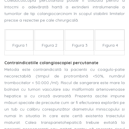
Coledocoscopia percutanatã poate fi utilizatã pentru a
întocmi o adevãratã hartã a extinderii intralumenale a
tumorilor de tip colangiocarcinom în scopul stabilirii limitelor
precise a rezectiei pe cale chirurgicalã.
Figura 1
Figura 2
Figura 3
Figura 4
Contraindicatiile colangioscopiei percutanate
Metoda este contraindicatã la pacientii cu coagulo-patie
necorectabilã (timpul de protrombinã <50%, numãrul
trombocitelor < 50.000 /ml). Riscul de sangerare este mare la
bolnavii cu tumori vasculare sau malformatii arteriovenoase
hepatice si cu cirozã avansatã. Prezenta ascitei impune
mãsuri speciale de precautie cum ar fi efectuarea explorãrii pe
un tub cu calibru corespunzãtor diametrului miniscopului si
numai în situatia în care este certã existenta traiectului
maturat. Calea transparietohepaticã trebuie evitatã la