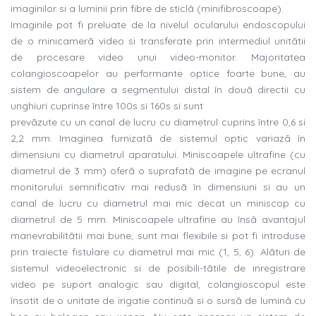
imaginilor si a luminii prin fibre de sticlã (minifibroscoape).
Imaginile pot fi preluate de la nivelul ocularului endoscopului
de o minicamerã video si transferate prin intermediul unitãtii
de procesare video unui video-monitor. Majoritatea
colangioscoapelor au performante optice foarte bune, au
sistem de angulare a segmentului distal în douã directii cu
unghiuri cuprinse între 100s si 160s si sunt
prevãzute cu un canal de lucru cu diametrul cuprins între 0,6 si
2,2 mm. Imaginea furnizatã de sistemul optic variazã în
dimensiuni cu diametrul aparatului. Miniscoapele ultrafine (cu
diametrul de 3 mm) oferã o suprafatã de imagine pe ecranul
monitorului semnificativ mai redusã în dimensiuni si au un
canal de lucru cu diametrul mai mic decat un miniscop cu
diametrul de 5 mm. Miniscoapele ultrafine au însã avantajul
manevrabilitãtii mai bune, sunt mai flexibile si pot fi introduse
prin traiecte fistulare cu diametrul mai mic (1, 5, 6). Alãturi de
sistemul videoelectronic si de posibili-tãtile de inregistrare
video pe suport analogic sau digital, colangioscopul este
însotit de o unitate de irigatie continuã si o sursã de luminã cu