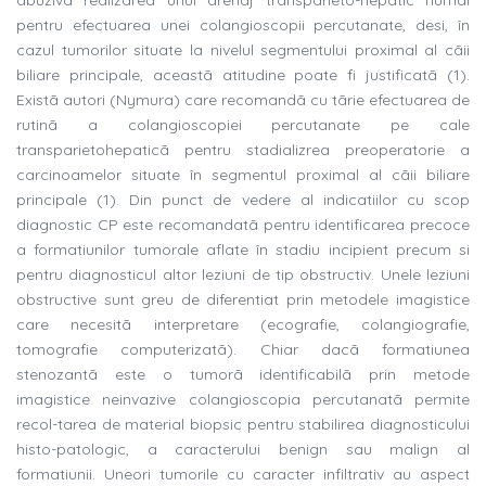
abuzivã realizarea unui drenaj transparieto-hepatic numai
pentru efectuarea unei colangioscopii percutanate, desi, în
cazul tumorilor situate la nivelul segmentului proximal al cãii
biliare principale, aceastã atitudine poate fi justificatã (1).
Existã autori (Nymura) care recomandã cu tãrie efectuarea de
rutinã a colangioscopiei percutanate pe cale
transparietohepaticã pentru stadializrea preoperatorie a
carcinoamelor situate în segmentul proximal al cãii biliare
principale (1). Din punct de vedere al indicatiilor cu scop
diagnostic CP este recomandatã pentru identificarea precoce
a formatiunilor tumorale aflate în stadiu incipient precum si
pentru diagnosticul altor leziuni de tip obstructiv. Unele leziuni
obstructive sunt greu de diferentiat prin metodele imagistice
care necesitã interpretare (ecografie, colangiografie,
tomografie computerizatã). Chiar dacã formatiunea
stenozantã este o tumorã identificabilã prin metode
imagistice neinvazive colangioscopia percutanatã permite
recol-tarea de material biopsic pentru stabilirea diagnosticului
histo-patologic, a caracterului benign sau malign al
formatiunii. Uneori tumorile cu caracter infiltrativ au aspect