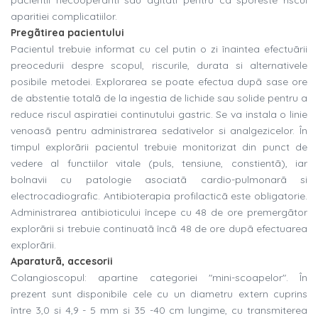
pacientii necooperanti sau agitati pentru cã sporeste riscul
aparitiei complicatiilor.
Pregãtirea pacientului
Pacientul trebuie informat cu cel putin o zi înaintea efectuãrii
preocedurii despre scopul, riscurile, durata si alternativele
posibile metodei. Explorarea se poate efectua dupã sase ore
de abstentie totalã de la ingestia de lichide sau solide pentru a
reduce riscul aspiratiei continutului gastric. Se va instala o linie
venoasã pentru administrarea sedativelor si analgezicelor. În
timpul explorãrii pacientul trebuie monitorizat din punct de
vedere al functiilor vitale (puls, tensiune, constientã), iar
bolnavii cu patologie asociatã cardio-pulmonarã si
electrocadiografic. Antibioterapia profilacticã este obligatorie.
Administrarea antibioticului începe cu 48 de ore premergãtor
explorãrii si trebuie continuatã încã 48 de ore dupã efectuarea
explorãrii.
Aparaturã, accesorii
Colangioscopul: apartine categoriei "mini-scoapelor". În
prezent sunt disponibile cele cu un diametru extern cuprins
între 3,0 si 4,9 - 5 mm si 35 -40 cm lungime, cu transmiterea