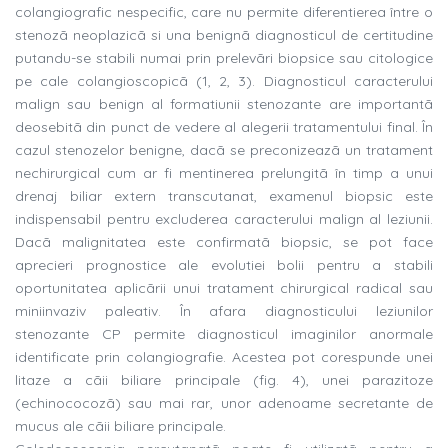
colangiografic nespecific, care nu permite diferentierea între o
stenozã neoplazicã si una benignã diagnosticul de certitudine
putandu-se stabili numai prin prelevãri biopsice sau citologice
pe cale colangioscopicã (1, 2, 3). Diagnosticul caracterului
malign sau benign al formatiunii stenozante are importantã
deosebitã din punct de vedere al alegerii tratamentului final. În
cazul stenozelor benigne, dacã se preconizeazã un tratament
nechirurgical cum ar fi mentinerea prelungitã în timp a unui
drenaj biliar extern transcutanat, examenul biopsic este
indispensabil pentru excluderea caracterului malign al leziunii.
Dacã malignitatea este confirmatã biopsic, se pot face
aprecieri prognostice ale evolutiei bolii pentru a stabili
oportunitatea aplicãrii unui tratament chirurgical radical sau
miniinvaziv paleativ. În afara diagnosticului leziunilor
stenozante CP permite diagnosticul imaginilor anormale
identificate prin colangiografie. Acestea pot corespunde unei
litaze a cãii biliare principale (fig. 4), unei parazitoze
(echinococozã) sau mai rar, unor adenoame secretante de
mucus ale cãii biliare principale.