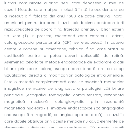
lucrãri comunicate cuprind serii care depãsesc o mie de
cazuri. Metoda este mai putin folositã în tãrile occidentale, ea
a început a fi folositã din anul 1980 de cãtre chirurgii nord-
americani pentru tratarea litiazei coledociene postoperatorii
reziduale,calea de abord fiind traiectul drenajului biliar extern
tip Kehr (1). În prezent, exceptand zona extremului orient,
colangioscopia percutanatã (CP) se efectueazã în cateva
centre europene si americane, tehnica fiind amelioratã si
codificatã pentru a putea deveni aplicabilã de rutinã.
Asemenea celorlalte metode endoscopice de explorare a cãii
biliare principale colangioscopia percutanatã are ca scop
vizualizarea directã a modificãrilor patologice intralumenale.
Este o metodã complementarã care se asociazã metodelor
imagistice neinvazive de diagnostic a patologiei cãii biliare
principale (ecografia, tomografia computerizatã, rezonanta
magneticã nuclearã, colangio-grafia prin rezonantã
magneticã nuclearã) si invazive endoscopice (colangiografia
endoscopicã retrogradã, colangioscopia peroralã). În cazul în
care datele obtinute prin aceste metode nu aduc elemente de
diagnostic suficiente sau convingãtoare CP poate stabili