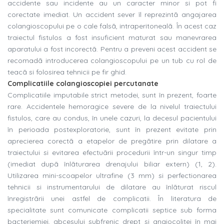
accidente sau incidente au un caracter minor si pot fi
corectate imediat. Un accident sever îl reprezintã angajarea
colangioscopului pe o cale falsã, intraperitonealã. În acest caz
traiectul fistulos a fost insuficient maturat sau manevrarea
aparatului a fost incorectã. Pentru a preveni acest accident se
recomadã introducerea colangioscopului pe un tub cu rol de
teacã si folosirea tehnicii pe fir ghid.
Complicatiile colangioscopiei percutanate
Complicatiile imputabile strict metodei, sunt în prezent, foarte
rare. Accidentele hemoragice severe de la nivelul traiectului
fistulos, care au condus, în unele cazuri, la decesul pacientului
în perioada postexploratorie, sunt în prezent evitate prin
aprecierea corectã a etapelor de pregãtire prin dilatare a
traiectului si evitarea efectuãrii procedurii într-un singur timp
(imediat dupã înlãturarea drenajului biliar extern) (1, 2).
Utilizarea mini-scoapelor ultrafine (3 mm) si perfectionarea
tehnicii si instrumentarului de dilatare au înlãturat riscul
înregistrãrii unei astfel de complicatii. În literatura de
specialitate sunt comunicate complicatii septice sub forma
bacteriemiei, abcesului subfrenic drept si angiocolitei în mai