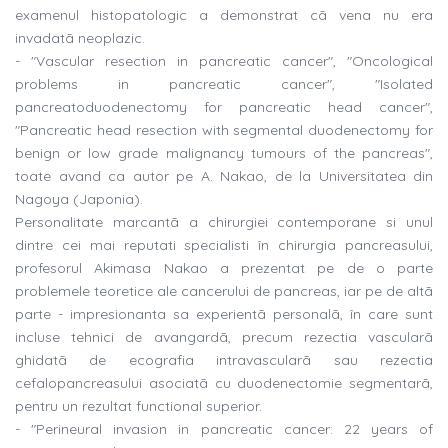
examenul histopatologic a demonstrat cã vena nu era
invadatã neoplazic.
- "Vascular resection in pancreatic cancer", "Oncological
problems in pancreatic cancer", "Isolated
pancreatoduodenectomy for pancreatic head cancer",
"Pancreatic head resection with segmental duodenectomy for
benign or low grade malignancy tumours of the pancreas",
toate avand ca autor pe A. Nakao, de la Universitatea din
Nagoya (Japonia).
Personalitate marcantã a chirurgiei contemporane si unul
dintre cei mai reputati specialisti în chirurgia pancreasului,
profesorul Akimasa Nakao a prezentat pe de o parte
problemele teoretice ale cancerului de pancreas, iar pe de altã
parte - impresionanta sa experientã personalã, în care sunt
incluse tehnici de avangardã, precum rezectia vascularã
ghidatã de ecografia intravascularã sau rezectia
cefalopancreasului asociatã cu duodenectomie segmentarã,
pentru un rezultat functional superior.
- "Perineural invasion in pancreatic cancer: 22 years of