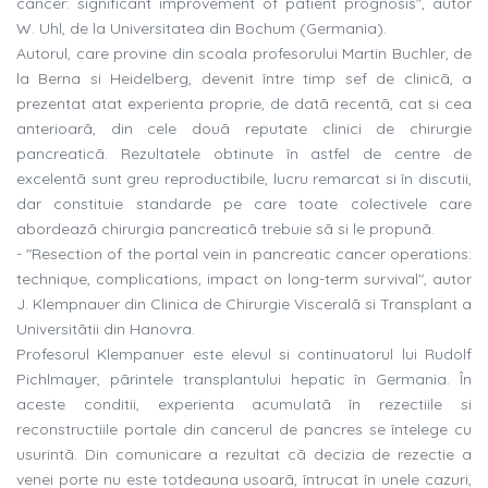
cancer: significant improvement of patient prognosis", autor
W. Uhl, de la Universitatea din Bochum (Germania).
Autorul, care provine din scoala profesorului Martin Buchler, de
la Berna si Heidelberg, devenit între timp sef de clinicã, a
prezentat atat experienta proprie, de datã recentã, cat si cea
anterioarã, din cele douã reputate clinici de chirurgie
pancreaticã. Rezultatele obtinute în astfel de centre de
excelentã sunt greu reproductibile, lucru remarcat si în discutii,
dar constituie standarde pe care toate colectivele care
abordeazã chirurgia pancreaticã trebuie sã si le propunã.
- "Resection of the portal vein in pancreatic cancer operations:
technique, complications, impact on long-term survival", autor
J. Klempnauer din Clinica de Chirurgie Visceralã si Transplant a
Universitãtii din Hanovra.
Profesorul Klempanuer este elevul si continuatorul lui Rudolf
Pichlmayer, pãrintele transplantului hepatic în Germania. În
aceste conditii, experienta acumulatã în rezectiile si
reconstructiile portale din cancerul de pancres se întelege cu
usurintã. Din comunicare a rezultat cã decizia de rezectie a
venei porte nu este totdeauna usoarã, întrucat în unele cazuri,