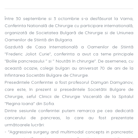
Între 30 septembrie si 3 octombrie s-a desfãsurat la Varna,
Conferinta Nationalã de Chirurgie cu participare internationalã,
organizatã de Societatea Bulgarã de Chirurgie si de Uniunea
Oamenilor de Stiintã din Bulgaria.
Gazduitã de Casa Internationalã a Oamenilor de Stiintã
"Frederic Joliot Curie", conferinta a avut ca teme principale
"Bolile pancreasului " si " Noutãti în chirurgie". De asemenea, cu
aceastã ocazie, colegii bulgari au aniversat 70 de ani de la
înfiintarea Societãtii Bulgare de Chirurgie.
Presedintele Conferintei a fost profesorul Damyan Damyanov,
care este, în prezent si presedintele Societãtii Bulgare de
Chirurgie, seful Clinicii de Chirurgie Visceralã de la Spitalul
"Regina Ioana" din Sofia.
Dintre sesiunile conferintei putem remarca pe cea dedicatã
cancerului de pancreas, la care au fost prezentate
urmãtoarele lucrãri:
- "Aggressive surgery and multimodal concepts in pancreatic