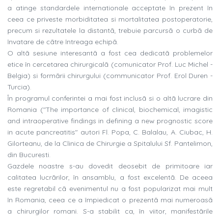
a atinge standardele internationale acceptate în prezent în
ceea ce priveste morbiditatea si mortalitatea postoperatorie,
precum si rezultatele la distantã, trebuie parcursã o curbã de
învatare de cãtre întreaga echipã.
O altã sesiune interesantã a fost cea dedicatã problemelor
etice în cercetarea chirurgicalã (comunicator Prof. Luc Michel -
Belgia) si formãrii chirurgului (communicator Prof. Erol Duren -
Turcia).
În programul conferintei a mai fost inclusã si o altã lucrare din
Romania ("The importance of clinical, biochemical, imagistic
and intraoperative findings in defining a new prognostic score
in acute pancreatitis" autori Fl. Popa, C. Balalau, A. Ciubac, H.
Gilorteanu, de la Clinica de Chirurgie a Spitalului Sf. Pantelimon,
din Bucuresti.
Gazdele noastre s-au dovedit deosebit de primitoare iar
calitatea lucrãrilor, în ansamblu, a fost excelentã. De aceea
este regretabil cã evenimentul nu a fost popularizat mai mult
în Romania, ceea ce a împiedicat o prezentã mai numeroasã
a chirurgilor romani. S-a stabilit ca, în viitor, manifestãrile