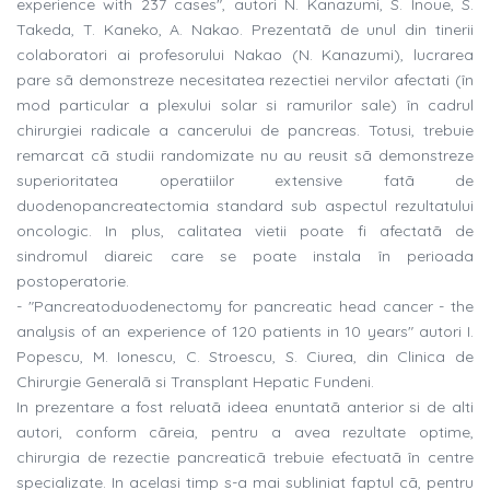
experience with 237 cases", autori N. Kanazumi, S. Inoue, S.
Takeda, T. Kaneko, A. Nakao. Prezentatã de unul din tinerii
colaboratori ai profesorului Nakao (N. Kanazumi), lucrarea
pare sã demonstreze necesitatea rezectiei nervilor afectati (în
mod particular a plexului solar si ramurilor sale) în cadrul
chirurgiei radicale a cancerului de pancreas. Totusi, trebuie
remarcat cã studii randomizate nu au reusit sã demonstreze
superioritatea operatiilor extensive fatã de
duodenopancreatectomia standard sub aspectul rezultatului
oncologic. In plus, calitatea vietii poate fi afectatã de
sindromul diareic care se poate instala în perioada
postoperatorie.
- "Pancreatoduodenectomy for pancreatic head cancer - the
analysis of an experience of 120 patients in 10 years" autori I.
Popescu, M. Ionescu, C. Stroescu, S. Ciurea, din Clinica de
Chirurgie Generalã si Transplant Hepatic Fundeni.
In prezentare a fost reluatã ideea enuntatã anterior si de alti
autori, conform cãreia, pentru a avea rezultate optime,
chirurgia de rezectie pancreaticã trebuie efectuatã în centre
specializate. In acelasi timp s-a mai subliniat faptul cã, pentru