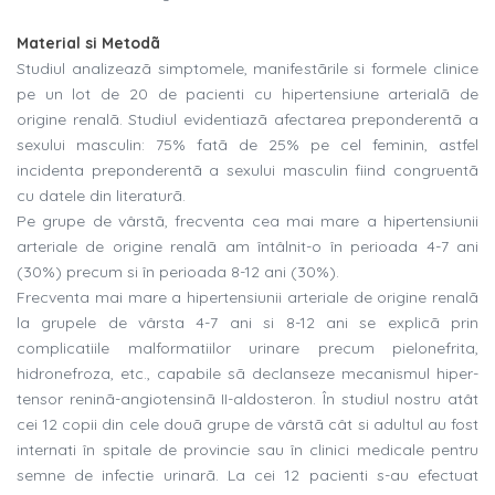
Material si Metodã
Studiul analizeazã simptomele, manifestãrile si formele clinice
pe un lot de 20 de pacienti cu hipertensiune arterialã de
origine renalã. Studiul evidentiazã afectarea preponderentã a
sexului masculin: 75% fatã de 25% pe cel feminin, astfel
incidenta preponderentã a sexului masculin fiind congruentã
cu datele din literaturã.
Pe grupe de vârstã, frecventa cea mai mare a hipertensiunii
arteriale de origine renalã am întâlnit-o în perioada 4-7 ani
(30%) precum si în perioada 8-12 ani (30%).
Frecventa mai mare a hipertensiunii arteriale de origine renalã
la grupele de vârsta 4-7 ani si 8-12 ani se explicã prin
complicatiile malformatiilor urinare precum pielonefrita,
hidronefroza, etc., capabile sã declanseze mecanismul hiper-
tensor reninã-angiotensinã II-aldosteron. În studiul nostru atât
cei 12 copii din cele douã grupe de vârstã cât si adultul au fost
internati în spitale de provincie sau în clinici medicale pentru
semne de infectie urinarã. La cei 12 pacienti s-au efectuat