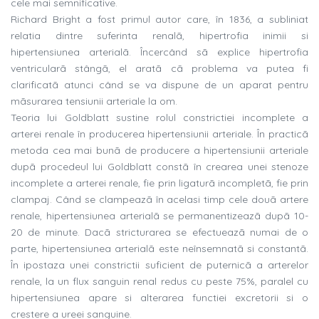
cele mai semnificative.
Richard Bright a fost primul autor care, în 1836, a subliniat
relatia dintre suferinta renalã, hipertrofia inimii si
hipertensiunea arterialã. Încercând sã explice hipertrofia
ventricularã stângã, el aratã cã problema va putea fi
clarificatã atunci când se va dispune de un aparat pentru
mãsurarea tensiunii arteriale la om.
Teoria lui Goldblatt sustine rolul constrictiei incomplete a
arterei renale în producerea hipertensiunii arteriale. În practicã
metoda cea mai bunã de producere a hipertensiunii arteriale
dupã procedeul lui Goldblatt constã în crearea unei stenoze
incomplete a arterei renale, fie prin ligaturã incompletã, fie prin
clampaj. Când se clampeazã în acelasi timp cele douã artere
renale, hipertensiunea arterialã se permanentizeazã dupã 10-
20 de minute. Dacã stricturarea se efectueazã numai de o
parte, hipertensiunea arterialã este neînsemnatã si constantã.
În ipostaza unei constrictii suficient de puternicã a arterelor
renale, la un flux sanguin renal redus cu peste 75%, paralel cu
hipertensiunea apare si alterarea functiei excretorii si o
crestere a ureei sanguine.