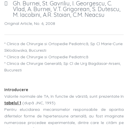
Gh. Burnei, St. Gavriliu, I. Georgescu, C.
Vlad, A. Burnei, V.T. Grigorean, S. Dutescu,
M. Iacobini, A.R. Stoian, C.M. Neacsu
Original Article, No. 6, 2008
* Clinica de Chirurgie si Ortopedie Pediatricã, Sp Cl Marie-Curie
Sklodowska, Bucuresti
* Clinica de Chirurgie si Ortopedie Pediatricã
* Clinica de Chirurgie Generalã, Sp Cl de Urg Bagdasar-Arseni,
Bucuresti
Introducere
Valorile normale ale TA, în functie de vârstã, sunt prezentate în
tabelul 1
(dupã JNC, 1993).
Pentru elucidarea mecanismelor responsabile de aparitia
diferitelor forme de hipertensiune arterialã, au fost imaginate
numeroase procedee experimentale, dintre care le citãm pe