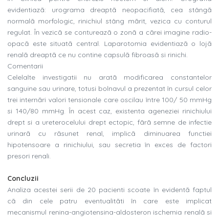
evidentiazã: urograma dreaptã neopacifiatã, cea stângã
normalã morfologic, rinichiul stâng mãrit, vezica cu conturul
regulat. În vezicã se contureazã o zonã a cãrei imagine radio-
opacã este situatã central. Laparotomia evidentiazã o lojã
renalã dreaptã ce nu contine capsulã fibroasã si rinichi.
Comentarii
Celelalte investigatii nu aratã modificarea constantelor
sanguine sau urinare, totusi bolnavul a prezentat în cursul celor
trei internãri valori tensionale care oscilau între 100/ 50 mmHg
si 140/80 mmHg. În acest caz, existenta ageneziei rinichiului
drept si a ureterocelului drept ectopic, fãrã semne de infectie
urinarã cu rãsunet renal, implicã diminuarea functiei
hipotensoare a rinichiului, sau secretia în exces de factori
presori renali.
Concluzii
Analiza acestei serii de 20 pacienti scoate în evidentã faptul
cã din cele patru eventualitãti în care este implicat
mecanismul renina-angiotensina-aldosteron ischemia renalã si