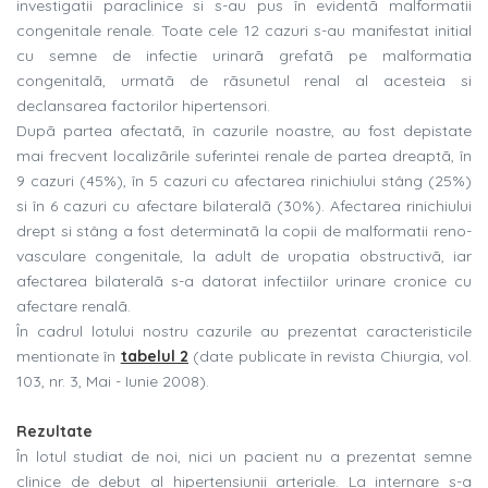
investigatii paraclinice si s-au pus în evidentã malformatii
congenitale renale. Toate cele 12 cazuri s-au manifestat initial
cu semne de infectie urinarã grefatã pe malformatia
congenitalã, urmatã de rãsunetul renal al acesteia si
declansarea factorilor hipertensori.
Dupã partea afectatã, în cazurile noastre, au fost depistate
mai frecvent localizãrile suferintei renale de partea dreaptã, în
9 cazuri (45%), în 5 cazuri cu afectarea rinichiului stâng (25%)
si în 6 cazuri cu afectare bilateralã (30%). Afectarea rinichiului
drept si stâng a fost determinatã la copii de malformatii reno-
vasculare congenitale, la adult de uropatia obstructivã, iar
afectarea bilateralã s-a datorat infectiilor urinare cronice cu
afectare renalã.
În cadrul lotului nostru cazurile au prezentat caracteristicile
mentionate în
tabelul 2
(date publicate în revista Chiurgia, vol.
103, nr. 3, Mai - Iunie 2008).
Rezultate
În lotul studiat de noi, nici un pacient nu a prezentat semne
clinice de debut al hipertensiunii arteriale. La internare s-a