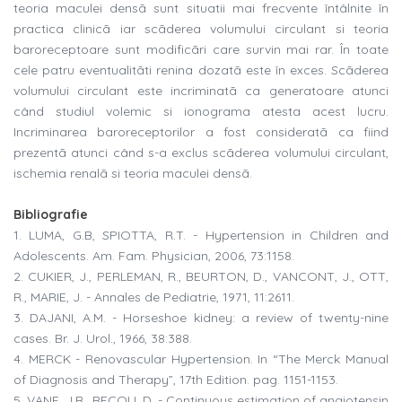
teoria maculei densã sunt situatii mai frecvente întâlnite în
practica clinicã iar scãderea volumului circulant si teoria
baroreceptoare sunt modificãri care survin mai rar. În toate
cele patru eventualitãti renina dozatã este în exces. Scãderea
volumului circulant este incriminatã ca generatoare atunci
când studiul volemic si ionograma atesta acest lucru.
Incriminarea baroreceptorilor a fost consideratã ca fiind
prezentã atunci când s-a exclus scãderea volumului circulant,
ischemia renalã si teoria maculei densã.
Bibliografie
1. LUMA, G.B, SPIOTTA, R.T. - Hypertension in Children and
Adolescents. Am. Fam. Physician, 2006, 73:1158.
2. CUKIER, J., PERLEMAN, R., BEURTON, D., VANCONT, J., OTT,
R., MARIE, J. - Annales de Pediatrie, 1971, 11:2611.
3. DAJANI, A.M. - Horseshoe kidney: a review of twenty-nine
cases. Br. J. Urol., 1966, 38:388.
4. MERCK - Renovascular Hypertension. In “The Merck Manual
of Diagnosis and Therapy”, 17th Edition. pag. 1151-1153.
5. VANE, J.R., RECOLI, D. - Continuous estimation of angiotensin