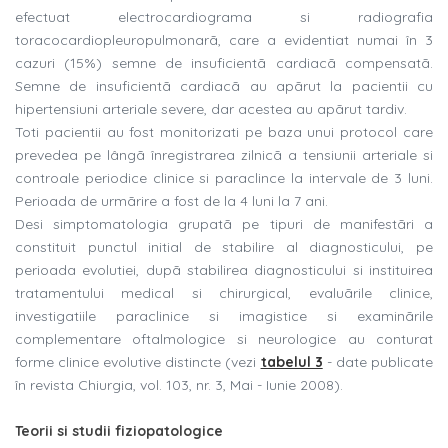
efectuat electrocardiograma si radiografia
toracocardiopleuropulmonarã, care a evidentiat numai în 3
cazuri (15%) semne de insuficientã cardiacã compensatã.
Semne de insuficientã cardiacã au apãrut la pacientii cu
hipertensiuni arteriale severe, dar acestea au apãrut tardiv.
Toti pacientii au fost monitorizati pe baza unui protocol care
prevedea pe lângã înregistrarea zilnicã a tensiunii arteriale si
controale periodice clinice si paraclince la intervale de 3 luni.
Perioada de urmãrire a fost de la 4 luni la 7 ani.
Desi simptomatologia grupatã pe tipuri de manifestãri a
constituit punctul initial de stabilire al diagnosticului, pe
perioada evolutiei, dupã stabilirea diagnosticului si instituirea
tratamentului medical si chirurgical, evaluãrile clinice,
investigatiile paraclinice si imagistice si examinãrile
complementare oftalmologice si neurologice au conturat
forme clinice evolutive distincte (vezi
tabelul 3
- date publicate
în revista Chiurgia, vol. 103, nr. 3, Mai - Iunie 2008).
Teorii si studii fiziopatologice