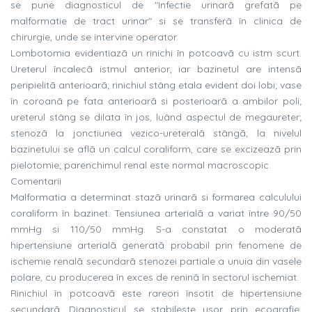
se pune diagnosticul de "Infectie urinarã grefatã pe
malformatie de tract urinar" si se transferã în clinica de
chirurgie, unde se intervine operator.
Lombotomia evidentiazã un rinichi în potcoavã cu istm scurt.
Ureterul încalecã istmul anterior, iar bazinetul are intensã
peripielitã anterioarã; rinichiul stâng etala evident doi lobi; vase
în coroanã pe fata anterioarã si posterioarã a ambilor poli;
ureterul stâng se dilata în jos, luând aspectul de megaureter;
stenozã la jonctiunea vezico-ureteralã stângã; la nivelul
bazinetului se aflã un calcul coraliform, care se excizeazã prin
pielotomie; parenchimul renal este normal macroscopic.
Comentarii
Malformatia a determinat stazã urinarã si formarea calculului
coraliform în bazinet. Tensiunea arterialã a variat între 90/50
mmHg si 110/50 mmHg. S-a constatat o moderatã
hipertensiune arterialã generatã probabil prin fenomene de
ischemie renalã secundarã stenozei partiale a unuia din vasele
polare, cu producerea în exces de reninã în sectorul ischemiat.
Rinichiul în potcoavã este rareori însotit de hipertensiune
secundarã. Diagnosticul se stabileste usor prin ecografie,