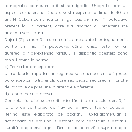
tomografie computerizatã si scintigrafie. Urografia are un
aspect caracteristic. Dupã o vastã experientã, timp de 40 de
ani, N. Coban comunicã un singur caz de rinichi în potcoavã
prezent la un pacient, care s-a asociat cu hipertensiune
arterialã secundarã.
Dajani (3) remarcã un semn clinic care poate fi patognomonic
pentru un rinichi în potcoavã, când rahisul este normal:
durerea la hiperextensia rahisului si disparitia acesteia când
rahisul revine la normal.
c) Teoria baroreceptoare
Un rol foarte important în reglarea secretiei de reninã îl joacã
baroreceptorii ultrarenali, care realizeazã reglarea în functie
de variatiile de presiune în arteriolele aferente.
d) Teoria maculei densa
Controlul functiei secretorii este fãcut de macula densã, în
functie de cantitatea de Na+ de la nivelul tubilor colectori.
Renina este elaboratã de aparatul juxta-glomerular si
actioneazã asupra unei substante care constituie substratul,
numitã angiotensinogen. Renina actioneazã asupra angio-