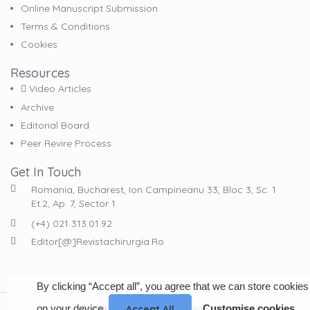
Online Manuscript Submission
Terms & Conditions
Cookies
Resources
Video Articles
Archive
Editorial Board
Peer Revire Process
Get In Touch
Romania, Bucharest, Ion Campineanu 33, Bloc 3, Sc. 1
Et.2, Ap. 7, Sector 1
(+4) 021 313.01.92
Editor[@]revistachirurgia.ro
By clicking “Accept all”, you agree that we can store cookies
on your device.
Customise cookies
© 2023
EdituraCelsius
. All Rights Reserved
Accept All