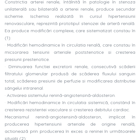
Constrictia arterei renale, întâlnitã în patologie în stenoza
unilateralã sau bilateralã a arterei renale, produce secundar
ischemie. Ischemia realizatã în cursul hipertensiunii
renovasculare, reprezintã prototipul stenozei de arterã renalã.
Ea produce modificãri complexe, care sistematizat constau în
(1):
· Modificãri hemodinamice în circulatia renalã, care constau în
micsorarea tensiunii arteriale poststenotice si cresterea
presiunii prestenotice.
· Diminuarea functiei excretorii renale, consecutivã scãderii
filtratului glomerular produsã de scãderea fluxului sanguin
total, scãderea presiunii de perfuzie si modificarea distributiei
sângelui intrarenal.
· Activarea sistemului reninã-angiotensinã-aldosteron.
· Modificãri hemodinamice în circulatia sistemicã, constând în
cresterea rezistentei vasculare si cresterea debitului cardiac.
Mecanismul reninã-angiotensinã-aldosteron, implicat în
producerea hipertensiunii arteriale de origine renalã,
actioneazã prin producerea în exces a reninei în urmãtoarele
situatii (2):