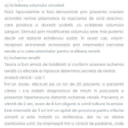
a) Scãderea volumului circulant
Rolul hipovolemiei a fost demonstrat prin prezenta cresterii
activitãtii reninei plasmatice la injectarea de acid etacrinic,
care produce o diurezã sodatã, cu scãderea volumului
sanguin. Stimulul prin modificarea volumului este mai puternic
decât cel datorat echilibrului sodat. În acest caz, volum-
receptorii extrarenali actioneazã prin intermediul inervatiei
renale si a catecolaminelor pentru a elibera reninã.
b) Ischemia renalã
Teoria a fost emisã de Goldblatt si conform acesteia ischemia
renalã cu efectele ei hipoxice determina secretia de reninã.
Analizã clinicã - caz 1
Într-un studiu efectuat pe un lot de 20 pacientii, o pacientã
cãreia i s-a stabilit diagnosticul de rinichi în potcoavã a
prezentat hipertensiune datoritã ischemiei renale. Pacienta, în
vârstã de 2 ani, avea de 8 luni oligurie si urinã tulbure la emisie.
Este internatã de 3 ori într-un spital din provincie pentru infectie
urinarã si este tratatã cu antibiotice, dar nu se obtine
sterilizarea urinii. Se interneazã într-o clinicã de pediatrie, unde