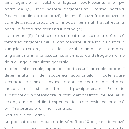
tensinogenului la nivelul unei legãturi leucil-leucinã, la un pH
optim de 7,5, luând nastere angiotensina I, formã inactivã.
Plasma contine o peptidazã, denumitã enzimã de conversie,
care detaseazã grupa de aminoacizi terminali, histidil-leucinã,
pentru a forma angiotensina II, activã (4).
John Vane (5), în studiul experimental pe câine, a arãtat cã
formarea angiotensinei I si angiotensinei II are loc nu numai în
sângele circulant, ci si la nivelul plãmânilor. Formarea
angiotensinei în alte tesuturi este urmatã de distrugere înainte
de a ajunge în circulatia generalã.
În afectiunile renale, aparitia hipertensiunii arteriale poate fi
determinatã si de scãderea substantelor hipotensoare
secretate de rinichi, având drept consecintã perturbarea
mecanismului si echilibrului hipo-hipertensor. Existenta
substantelor hipotensoare a fost demonstratã de Meyer si
colab., care au obtinut experimental hipertensiunea arterialã
prin înlãturarea unui rinichi sãnãtos.
Analizã clinicã - caz 2
Un pacient de sex masculin, în vârstã de 10 ani, se interneazã
în Clinicã pentru enurezis nocturn si diurn. Urografia