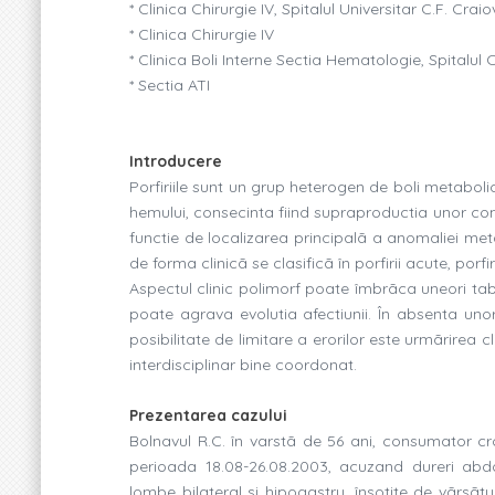
* Clinica Chirurgie IV, Spitalul Universitar C.F. Crai
* Clinica Chirurgie IV
* Clinica Boli Interne Sectia Hematologie, Spitalul 
* Sectia ATI
Introducere
Porfiriile sunt un grup heterogen de boli metabolic
hemului, consecinta fiind supraproductia unor compu
functie de localizarea principalã a anomaliei me
de forma clinicã se clasificã în porfirii acute, porfir
Aspectul clinic polimorf poate îmbrãca uneori tabl
poate agrava evolutia afectiunii. În absenta uno
posibilitate de limitare a erorilor este urmãrirea c
interdisciplinar bine coordonat.
Prezentarea cazului
Bolnavul R.C. în varstã de 56 ani, consumator cro
perioada 18.08-26.08.2003, acuzand dureri abdom
lombe bilateral si hipogastru, însotite de vãrsãt