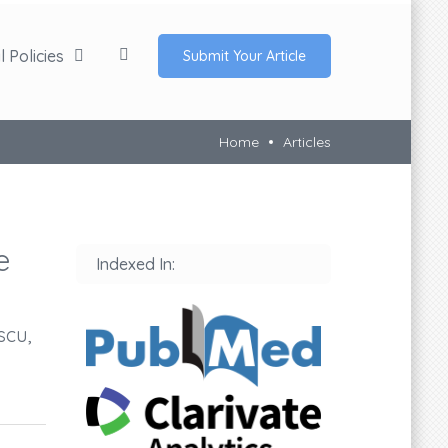
 Policies
Submit Your Article
Home
Articles
e
Indexed In:
scu,