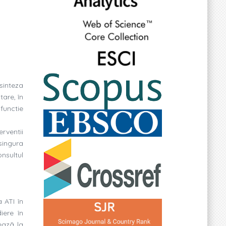
osinteza
tare, în
functie
erventii
singura
onsultul
 ATI în
iere în
eazã la