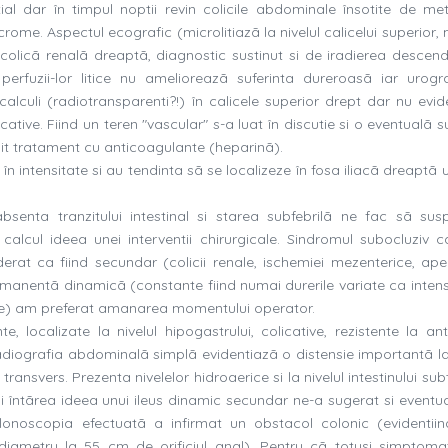
al dar în timpul noptii revin colicile abdominale însotite de me
rome. Aspectul ecografic (microlitiazã la nivelul calicelui superior, 
 o colicã renalã dreaptã, diagnostic sustinut si de iradierea descen
erfuzii-lor litice nu amelioreazã suferinta dureroasã iar urograf
alculi (radiotransparenti?!) în calicele superior drept dar nu evid
tive. Fiind un teren "vascular" s-a luat în discutie si o eventualã s
tuit tratament cu anticoagulante (heparinã).
 în intensitate si au tendinta sã se localizeze în fosa iliacã dreaptã
absenta tranzitului intestinal si starea subfebrilã ne fac sã su
alcul ideea unei interventii chirurgicale. Sindromul subocluziv c
at ca fiind secundar (colicii renale, ischemiei mezenterice, apen
permanentã dinamicã (constante fiind numai durerile variate ca intens
rale) am preferat amanarea momentului operator.
e, localizate la nivelul hipogastrului, colicative, rezistente la ant
adiografia abdominalã simplã evidentiazã o distensie importantã la 
transvers. Prezenta nivelelor hidroaerice si la nivelul intestinului sub
i întãrea ideea unui ileus dinamic secundar ne-a sugerat si eventua
olonoscopia efectuatã a infirmat un obstacol colonic (evidentii
diametru la 55 cm de orificiul anal). Pentru cã totusi simptoma