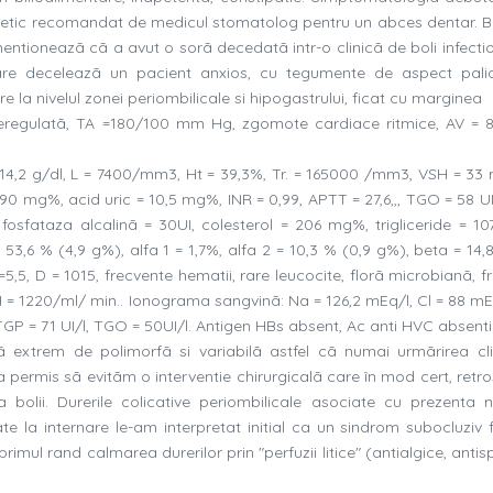
nalgetic recomandat de medicul stomatolog pentru un abces dentar. B
entioneazã cã a avut o sorã decedatã intr-o clinicã de boli infecti
nare deceleazã un pacient anxios, cu tegumente de aspect palid
la nivelul zonei periombilicale si hipogastrului, ficat cu marginea
neregulatã, TA =180/100 mm Hg, zgomote cardiace ritmice, AV = 8
 = 14,2 g/dl, L = 7400/mm3, Ht = 39,3%, Tr. = 165000 /mm3, VSH = 33
90 mg%, acid uric = 10,5 mg%, INR = 0,99, APTT = 27,6,,, TGO = 58 UI
fosfataza alcalinã = 30UI, colesterol = 206 mg%, trigliceride = 1
 53,6 % (4,9 g%), alfa 1 = 1,7%, alfa 2 = 10,3 % (0,9 g%), beta = 14,
5, D = 1015, frecvente hematii, rare leucocite, florã microbianã, fr
, H = 1220/ml/ min.. Ionograma sangvinã: Na = 126,2 mEq/l, Cl = 88 mE
GP = 71 UI/l, TGO = 50UI/l. Antigen HBs absent, Ac anti HVC absenti
ã extrem de polimorfã si variabilã astfel cã numai urmãrirea cli
 permis sã evitãm o interventie chirurgicalã care în mod cert, retro
 bolii. Durerile colicative periombilicale asociate cu prezenta ni
te la internare le-am interpretat initial ca un sindrom subocluziv 
imul rand calmarea durerilor prin "perfuzii litice" (antialgice, antis