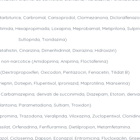
 Barbiturice, Carbromal, Carisoprodol, Clormezanona, Dicloralfenazo
tetimida, Hexapropimada, Loxapina, Meprobamat, Metiprilona, Sulpiri
Sultoprida, Tioridazina)
tahistin, Cinarizina, Dimenhidrinat, Dixirazina, Hidroxizin)
 non-narcotice (Amidopirina, Anipirina, Floctafenina)
(Dextropropoxifen, Oxicodon, Pentazocin, Fenacetin, Tilidat B)
ptin, Dotiepin, Flupentixol, Iproniazid, Maprotilina, Mianserina)
, Carbamazepina, derivati de succinimida, Diazepam, Etotoin, deriva
dantoina, Parametadiona, Sultiam, Troxidon)
cipromina, Trazodona, Veraliprida, Viloxazina, Zuclopentixol, Clonidin
silat, Orfenadrina, Fenfluramina, Dietilpropion, Metamfetamina.
zol, Cicloserina, Dapson, Econazol, Eritromicina, Flucloxacilin, Griseo