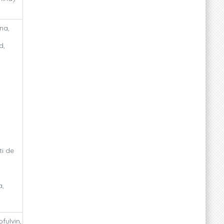
na,
d,
ti de
a,
fulvin,