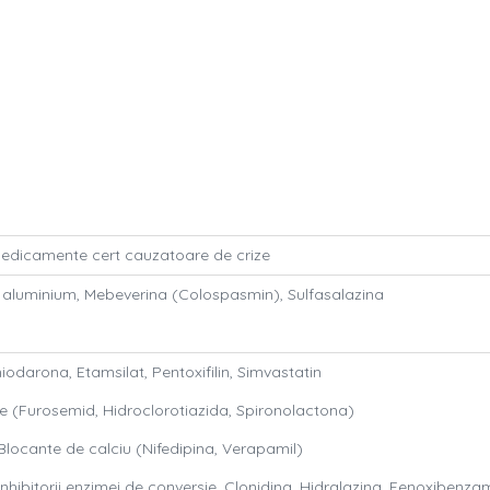
 Medicamente cert cauzatoare de crize
 aluminium, Mebeverina (Colospasmin), Sulfasalazina
odarona, Etamsilat, Pentoxifilin, Simvastatin
ce (Furosemid, Hidroclorotiazida, Spironolactona)
Blocante de calciu (Nifedipina, Verapamil)
Inhibitorii enzimei de conversie, Clonidina, Hidralazina, Fenoxibenza