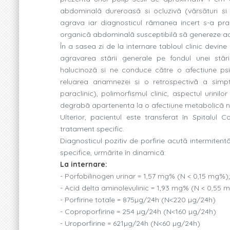
abdominalã dureroasã si ocluzivã (vãrsãturi si a
agrava iar diagnosticul rãmanea incert s-a p
organicã abdominalã susceptibilã sã genereze ace
În a sasea zi de la internare tabloul clinic devin
agravarea stãrii generale pe fondul unei stãr
halucinozã si ne conduce cãtre o afectiune psi
reluarea anamnezei si o retrospectivã a simpt
paraclinic), polimorfismul clinic, aspectul urin
degrabã apartenenta la o afectiune metabolicã ne
Ulterior, pacientul este transferat în Spitalul 
tratament specific.
Diagnosticul pozitiv de porfirie acutã intermitent
specifice, urmãrite în dinamicã:
La internare:
- Porfobilinogen urinar = 1,57 mg% (N < 0,15 mg%
- Acid delta aminolevulinic = 1,93 mg% (N < 0,55
- Porfirine totale = 875µg/24h (N<220 µg/24h)
- Coproporfirine = 254 µg/24h (N<160 µg/24h)
- Uroporfirine = 621µg/24h (N<60 µg/24h)