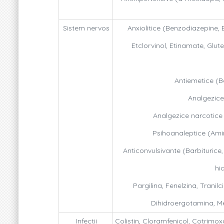
Sistem nervos
Anxiolitice (Benzodiazepine,
Etclorvinol, Etinamate, Glu
Antiemetice (Be
Analgezice
Analgezice narcotice 
Psihoanaleptice (Amine
Anticonvulsivante (Barbiturice
hi
Pargilina, Fenelzina, Tranil
Dihidroergotamina, Me
Infectii
Colistin, Cloramfenicol, Cotrimoxa