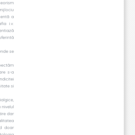
teorism
mijlociu
dentã a
ia i.v.
entiazã
uferintã
 unde se
spectãm
are s-a
dicitei
itate si
ialgice,
nivelul
tire dar
litatea
nd doar
tologia