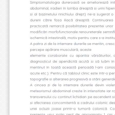
Simptomatologia dureroasã se amelioreazã initi
abdominal, iradieri în lomba dreaptã si urini hiperc
si al bazinetului rinichiului drept) ne-a sugerat
durerii cãtre fosa iliacã dreaptã. Continuarea p
practicatã remarcã posibilitatea prezentei unor c
modificãri morfofunctionale renoureterale semnifica
ischemicã intestinalã, motiv pentru care s-a insti
A patra zi de la internare durerile se mentin, cresc
percepe apãrare muscularã; aceste
elemente coroborate cu aparitia vãrsãturilor, 
diagnosticul de apendicitã acutã si sã luãm în c
mentinut în toatã aceastã perioadã l-am consider
acute etc.). Pentru cã tabloul clinic este într-o 
topografie si alterarea progresivã a stãrii gene
A cincea zi de la internare durerile devin violent
meteorismul abdominal creste în intensitate iar r
transversului cu continut lichidian pe ascendent si 
si afectarea concomitentã a cadrului colonic des
unei ocluzii joase printr-o tumorã colonicã. C
prezenta unui polip sesil de aproximativ 1 cm 