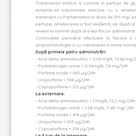
Tratamentul instituit a constat în perfuzii de
evitandu-se substantele interzise, cu o ameli
tratament cu Panhematina în doza de 315 mg/ perfu
perfuzie, ameliorarea a fost evidentã, iar dupã al
revenit la normal dupã al 6-lea flacon administrat.
Controalele periodice efectuate la fiecare 6 
simptomatologiei si cu mentinerea în limite normale 
Dupã primele patru administrãri:
- Acid delta aminolevulinic = 0,06 mg%; 13,66 mg/
- Porfobilinogen urinar = 0,34mg%; 7,8 mg/24h
- Porfirine totale = 560 µg/24h
- Uroporfirine = 348 µg/24h
- Coproporfirine = 212 µg/24h
La externare:
- Acid delta aminolevulinic = 1,1mg%; 12,2 mg /24h
- Porfobilinogen urinar = 1,08 mg%; 11,85 mg/ 24h
- Porfirine totale = 474 µg/24h
- Uroporfirine = 255 µg/24h
- Coproporfirine = 218 µg/24h
La 3 luni de la internare: