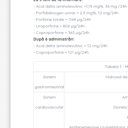
- Acid delta aminolevulinic =1,19 mg%; 36 mg /24h
- Porfobilinogen urinar = 2,3 mg%; 12 mg/24h
- Porfirine totale = 1169 µg/24h
- Uroporfirine = 806 µg/24h
- Coproporfirine = 363 µg/24h
Dupã 6 administrãri:
- Acid delta aminolevulinic = 12 mg/24h
- Coproporfirine = 121 µg/24h.
Tabelul 1 -
Sistem
Hidroxid de
gastrointestinal
Sistem
Ami
cardiovascular
Diureti
Antihipertensive (a-metildopa, 