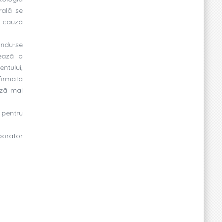
ralã se
o cauzã
nandu-se
heazã o
ntului,
firmatã
azã mai
 pentru
aborator