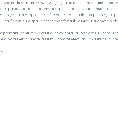
 glucozã în doze mari (300-400 g/zi) asociat cu medicatie simpto
orare pasagerã a simptomatologiei. În aceste circumstante se i
zie/zi - 4 zile, apoi încã 2 flacoane, cate un flacon pe zi (4). Dup
 4-lea flacon au dispãrut toate manifestãrile clinice. Parametri biol
sãptãmani confirmã evolutia favorabilã a pacientului, fãrã rea
a porfirinelor urinare la ultimul control efectuat (la 6 luni de la int
24h