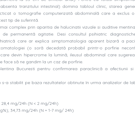
bsenta tranzitului intestinal) domina tabloul clinic, starea gene
racticat o tomografie computerizatã abdominalã care a exclus 
st tip de suferintã.
e mai complex prin aparitia de halucinatii vizuale si auditive menti
i de permanentã agitatie. Desi consultul psihiatric diagnostic
hiatricã care ar explica simptomatologia aparent bizarã a pacie
omatologiei (o sorã decedatã probabil printr-o porfirie necon
ilor care devin hipercrome la luminã, ileusul abdominal care sugere
 face sã ne gandim la un caz de porfirie.
Colentina Bucuresti pentru confirmarea paraclinicã a afectiunii si
ã s-a stabilit pe baza rezultatelor obtinute în urma analizelor de l
); 28,4 mg/24h (N < 2 mg/24h)
 mg%); 34,73 mg/24h (N = 1-7 mg/ 24h)