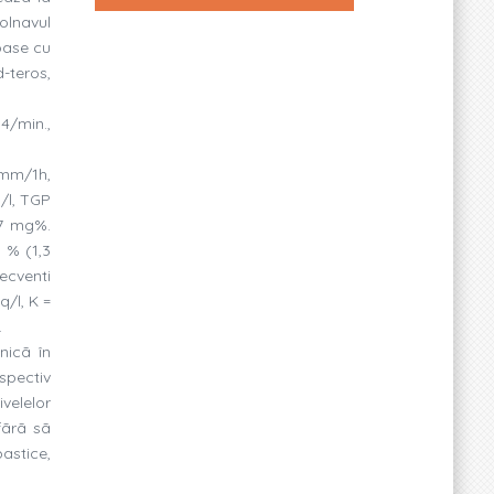
olnavul
oase cu
-teros,
4/min.,
 mm/1h,
/l, TGP
07 mg%.
8 % (1,3
ecventi
q/l, K =
.
nicã în
spectiv
velelor
fãrã sã
pastice,