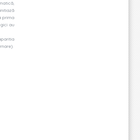
maticã,
nitiazã
ã prima
ogici au
paritia
ernare).