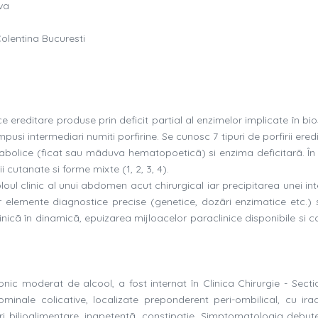
ova
Colentina Bucuresti
e ereditare produse prin deficit partial al enzimelor implicate în bi
si intermediari numiti porfirine. Se cunosc 7 tipuri de porfirii eredi
tabolice (ficat sau mãduva hematopoeticã) si enzima deficitarã. În 
ii cutanate si forme mixte (1, 2, 3, 4).
oul clinic al unui abdomen acut chirurgical iar precipitarea unei int
r elemente diagnostice precise (genetice, dozãri enzimatice etc.) 
linicã în dinamicã, epuizarea mijloacelor paraclinice disponibile si c
nic moderat de alcool, a fost internat în Clinica Chirurgie - Sectia
inale colicative, localizate preponderent peri-ombilical, cu irad
uri bilioalimentare, inapetentã, constipatie. Simptomatologia debut