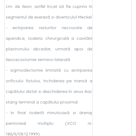
cm. de ileon, astfel încat sã fie cuprins în
segmentul de exerezã si diverticulul Meckel
- extirparea resturilor necrozate de
apendice, toaleta chirurgicalã a cavitãtii
plastronului abcedat, urmatã apoi de
ileocecostomie termino-lateralã
- sigmoidectomie limitatã cu extirparea
orificiului fistulos, închiderea pe transã a
capãtului distal si deschiderea în anus iliac
stang terminal a capãtului proximal
- în final toaletã minutioasã si drenaj
peritoneal multiplu (VCO nr.
186/II/08.12.1999).