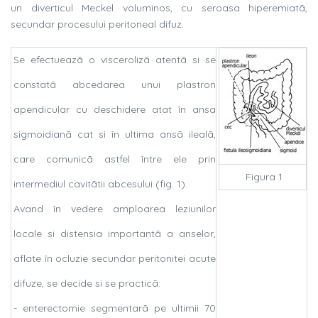
un diverticul Meckel voluminos, cu seroasa hiperemiatã,
secundar procesului peritoneal difuz.
Se efectueazã o viscerolizã atentã si se
constatã abcedarea unui plastron
apendicular cu deschidere atat în ansa
sigmoidianã cat si în ultima ansã ilealã,
care comunicã astfel între ele prin
Figura 1
intermediul cavitãtii abcesului (fig. 1).
Avand în vedere amploarea leziunilor
locale si distensia importantã a anselor,
aflate în ocluzie secundar peritonitei acute
difuze, se decide si se practicã:
- enterectomie segmentarã pe ultimii 70