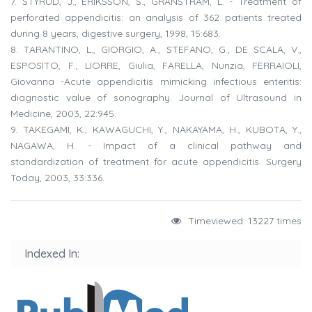
7. STYRUD, J., ERIKSSON, S., GRANSTRAM, L. - Treatment of
perforated appendicitis: an analysis of 362 patients treated
during 8 years, digestive surgery, 1998, 15:683.
8. TARANTINO, L., GIORGIO, A., STEFANO, G., DE SCALA, V.,
ESPOSITO, F., LIORRE, Giulia, FARELLA, Nunzia, FERRAIOLI,
Giovanna -Acute appendicitis mimicking infectious enteritis:
diagnostic value of sonography. Journal of Ultrasound in
Medicine, 2003, 22:945.
9. TAKEGAMI, K., KAWAGUCHI, Y., NAKAYAMA, H., KUBOTA, Y.,
NAGAWA, H. - Impact of a clinical pathway and
standardization of treatment for acute appendicitis. Surgery
Today, 2003, 33:336.
Timeviewed: 13227 times
Indexed In: