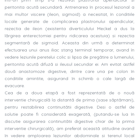
Într-un prim timp s-a rezolvat plastronul apendicular si
peritonita acutã secundarã. Antrenarea în procesul lezional a
mai multor viscere (ileon, sigmoid) a necesitat, în conditiile
locale generate de complicarea plastronului apendicular,
rezectia de ileon (existenta diverticulului Meckel a dus la
lãrgirea enterectomiei pentru ridicarea acestuia) si rezectia
segmentarã de sigmoid. Aceasta din urmã a determinat
efectuarea unui anus iliac stang terminal temporar, avand în
vedere leziunile peretelui colic si lipsa de pregãtire a lumenului,
peritonita acutã difuzã si ileusul secundar ei. Am evitat astfel
douã anastomoze digestive, dintre care una pe colon în
conditiile amintite, asigurand în schimb o cale largã de
evacuare.
Cea de a doua etapã a fost reprezentatã de o nouã
interventie chirugicalã la distantã de prima (sase sãptãmani),
pentru restabilirea continuitãtii digestive. Desi o astfel de
solutie poate fi consideratã exageratã, (putandu-se lua în
discutie asigurarea continuitãtii digestive chiar de la prima
interventie chirurgicalã), am preferat aceastã atitudine avand
în vedere amploarea leziunilor abdominale si terenul local