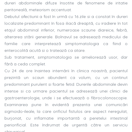
dureri abdominale difuze însotite de fenomene de iritatie
peritonealã, meteorism accentuat.
Debutul afectiunii a fost în urmã cu 16 zile si a constat în dureri
localizate predominant în fosa iliacã dreaptã, cu iradiere în tot
etajul abdominal inferior, numeroase scaune diareice, febrã,
alterarea stãrii generale. Bolnavul se adreseazã medicului de
familie care interpreteazã simptomatologia ca fiind o
enterocolitã acutã si o trateazã ca atare.
Sub tratament, simptomatologia se amelioreazã usor, dar
fãrã a ceda complet.
Cu 24 de ore înaintea internãrii în clinica noastrã, pacientul
prezintã un scaun abundent ca volum, cu un continut
predominant purulent si foarte fetid. Durerile abdominale devin
intense si ca urmare pacientul se adreseazã unei clinici de
gastroenterologie, unde i se efectueazã o fibrocolonoscopie.
Examinarea pune în evidentã prezenta unei comunicãri
sigmoido-ileale, la care orificiul fistulos are aspect neregulat,
burjonat, cu inflamatie importantã a peretelui intestinal
periorificial. Este îndrumat de urgentã cãtre un serviciu
chirurgical.