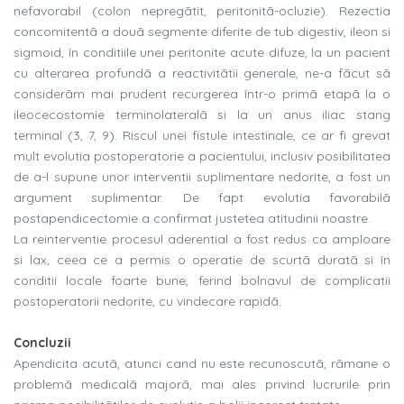
nefavorabil (colon nepregãtit, peritonitã-ocluzie). Rezectia
concomitentã a douã segmente diferite de tub digestiv, ileon si
sigmoid, în conditiile unei peritonite acute difuze, la un pacient
cu alterarea profundã a reactivitãtii generale, ne-a fãcut sã
considerãm mai prudent recurgerea într-o primã etapã la o
ileocecostomie terminolateralã si la un anus iliac stang
terminal (3, 7, 9). Riscul unei fistule intestinale, ce ar fi grevat
mult evolutia postoperatorie a pacientului, inclusiv posibilitatea
de a-l supune unor interventii suplimentare nedorite, a fost un
argument suplimentar. De fapt evolutia favorabilã
postapendicectomie a confirmat justetea atitudinii noastre.
La reinterventie procesul aderential a fost redus ca amploare
si lax, ceea ce a permis o operatie de scurtã duratã si în
conditii locale foarte bune, ferind bolnavul de complicatii
postoperatorii nedorite, cu vindecare rapidã.
Concluzii
Apendicita acutã, atunci cand nu este recunoscutã, rãmane o
problemã medicalã majorã, mai ales privind lucrurile prin