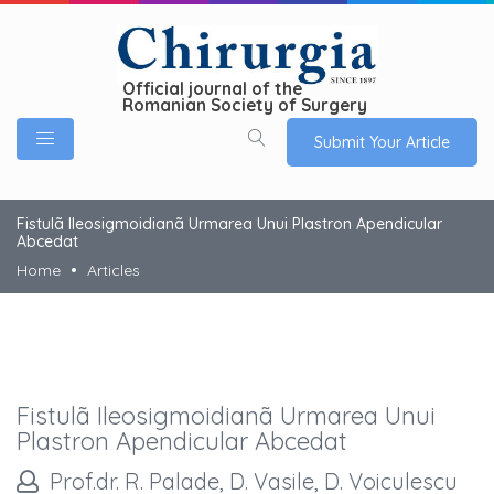
Official journal of the
Romanian Society of Surgery
Submit Your Article
Fistulã Ileosigmoidianã Urmarea Unui Plastron Apendicular
Abcedat
Home
Articles
Fistulã Ileosigmoidianã Urmarea Unui
Plastron Apendicular Abcedat
Prof.dr. R. Palade, D. Vasile, D. Voiculescu