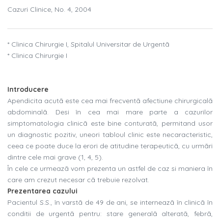
Cazuri Clinice, No. 4, 2004
* Clinica Chirurgie I, Spitalul Universitar de Urgentã
* Clinica Chirurgie I
Introducere
Apendicita acutã este cea mai frecventã afectiune chirurgicalã
abdominalã. Desi în cea mai mare parte a cazurilor
simptomatologia clinicã este bine conturatã, permitand usor
un diagnostic pozitiv, uneori tabloul clinic este necaracteristic,
ceea ce poate duce la erori de atitudine terapeuticã, cu urmãri
dintre cele mai grave (1, 4, 5).
În cele ce urmeazã vom prezenta un astfel de caz si maniera în
care am crezut necesar cã trebuie rezolvat.
Prezentarea cazului
Pacientul S.S., în varstã de 49 de ani, se interneazã în clinicã în
conditii de urgentã pentru: stare generalã alteratã, febrã,