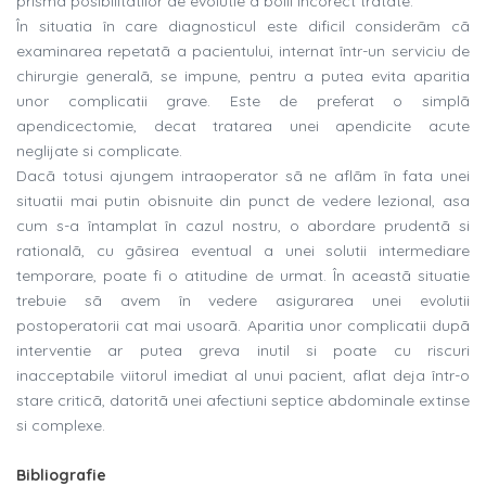
prisma posibilitãtilor de evolutie a bolii incorect tratate.
În situatia în care diagnosticul este dificil considerãm cã
examinarea repetatã a pacientului, internat într-un serviciu de
chirurgie generalã, se impune, pentru a putea evita aparitia
unor complicatii grave. Este de preferat o simplã
apendicectomie, decat tratarea unei apendicite acute
neglijate si complicate.
Dacã totusi ajungem intraoperator sã ne aflãm în fata unei
situatii mai putin obisnuite din punct de vedere lezional, asa
cum s-a întamplat în cazul nostru, o abordare prudentã si
rationalã, cu gãsirea eventual a unei solutii intermediare
temporare, poate fi o atitudine de urmat. În aceastã situatie
trebuie sã avem în vedere asigurarea unei evolutii
postoperatorii cat mai usoarã. Aparitia unor complicatii dupã
interventie ar putea greva inutil si poate cu riscuri
inacceptabile viitorul imediat al unui pacient, aflat deja într-o
stare criticã, datoritã unei afectiuni septice abdominale extinse
si complexe.
Bibliografie