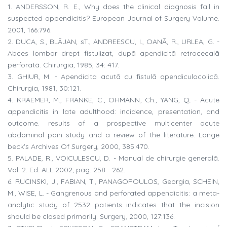
1. ANDERSSON, R. E., Why does the clinical diagnosis fail in
suspected appendicitis? European Journal of Surgery Volume.
2001, 166:796.
2. DUCA, S., BLÃJAN, sT., ANDREESCU, I., OANÃ, R., URLEA, G. -
Abces lombar drept fistulizat, dupã apendicitã retrocecalã
perforatã. Chirurgia, 1985, 34: 417.
3. GHIUR, M. - Apendicita acutã cu fistulã apendiculocolicã.
Chirurgia, 1981, 30:121.
4. KRAEMER, M., FRANKE, C., OHMANN, Ch., YANG, Q. - Acute
appendicitis in late adulthood: incidence, presentation, and
outcome. results of a prospective multicenter acute
abdominal pain study and a review of the literature. Lange
beck's Archives Of Surgery, 2000, 385:470.
5. PALADE, R., VOICULESCU, D. - Manual de chirurgie generalã.
Vol. 2. Ed. ALL 2002, pag. 258 - 262.
6. RUCINSKI, J., FABIAN, T., PANAGOPOULOS, Georgia, SCHEIN,
M., WISE, L. - Gangrenous and perforated appendicitis: a meta-
analytic study of 2532 patients indicates that the incision
should be closed primarily. Surgery, 2000, 127:136.