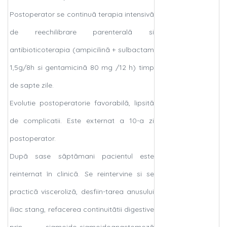
Postoperator se continuã terapia intensivã
de reechilibrare parenteralã si
antibioticoterapia (ampicilinã + sulbactam
1,5g/8h si gentamicinã 80 mg /12 h) timp
de sapte zile.
Evolutie postoperatorie favorabilã, lipsitã
de complicatii. Este externat a 10-a zi
postoperator.
Dupã sase sãptãmani pacientul este
reinternat în clinicã. Se reintervine si se
practicã viscerolizã, desfiin-tarea anusului
iliac stang, refacerea continuitãtii digestive