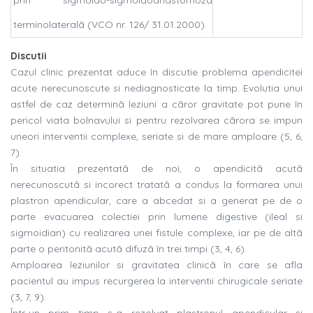
prin sigmoido-sigmoidoanastomozã
terminolateralã (VCO nr. 126/ 31.01.2000).
Discutii
Cazul clinic prezentat aduce în discutie problema apendicitei
acute nerecunoscute si nediagnosticate la timp. Evolutia unui
astfel de caz determinã leziuni a cãror gravitate pot pune în
pericol viata bolnavului si pentru rezolvarea cãrora se impun
uneori interventii complexe, seriate si de mare amploare (5, 6,
7).
În situatia prezentatã de noi, o apendicitã acutã
nerecunoscutã si incorect tratatã a condus la formarea unui
plastron apendicular, care a abcedat si a generat pe de o
parte evacuarea colectiei prin lumene digestive (ileal si
sigmoidian) cu realizarea unei fistule complexe, iar pe de altã
parte o peritonitã acutã difuzã în trei timpi (3, 4, 6).
Amploarea leziunilor si gravitatea clinicã în care se afla
pacientul au impus recurgerea la interventii chirugicale seriate
(3, 7, 9).