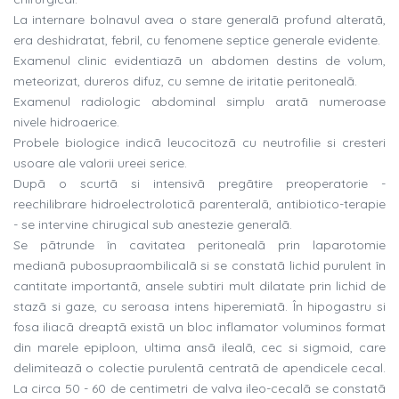
La internare bolnavul avea o stare generalã profund alteratã,
era deshidratat, febril, cu fenomene septice generale evidente.
Examenul clinic evidentiazã un abdomen destins de volum,
meteorizat, dureros difuz, cu semne de iritatie peritonealã.
Examenul radiologic abdominal simplu aratã numeroase
nivele hidroaerice.
Probele biologice indicã leucocitozã cu neutrofilie si cresteri
usoare ale valorii ureei serice.
Dupã o scurtã si intensivã pregãtire preoperatorie -
reechilibrare hidroelectroloticã parenteralã, antibiotico-terapie
- se intervine chirugical sub anestezie generalã.
Se pãtrunde în cavitatea peritonealã prin laparotomie
medianã pubosupraombilicalã si se constatã lichid purulent în
cantitate importantã, ansele subtiri mult dilatate prin lichid de
stazã si gaze, cu seroasa intens hiperemiatã. În hipogastru si
fosa iliacã dreaptã existã un bloc inflamator voluminos format
din marele epiploon, ultima ansã ilealã, cec si sigmoid, care
delimiteazã o colectie purulentã centratã de apendicele cecal.
La circa 50 - 60 de centimetri de valva ileo-cecalã se constatã