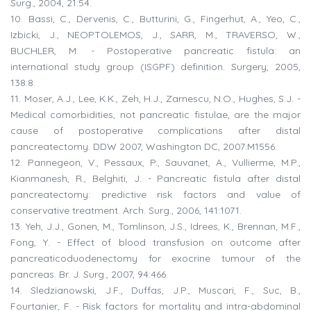
Surg., 2004, 21:54.
10. Bassi, C., Dervenis, C., Butturini, G., Fingerhut, A., Yeo, C.,
Izbicki, J., NEOPTOLEMOS, J., SARR, M., TRAVERSO, W.,
BUCHLER, M. - Postoperative pancreatic fistula: an
international study group (ISGPF) definition. Surgery, 2005,
138:8.
11. Moser, A.J., Lee, K.K., Zeh, H.J., Zarnescu, N.O., Hughes, S.J. -
Medical comorbidities, not pancreatic fistulae, are the major
cause of postoperative complications after distal
pancreatectomy. DDW 2007, Washington DC, 2007:M1556.
12. Pannegeon, V., Pessaux, P., Sauvanet, A., Vullierme, M.P.,
Kianmanesh, R., Belghiti, J. - Pancreatic fistula after distal
pancreatectomy: predictive risk factors and value of
conservative treatment. Arch. Surg., 2006, 141:1071.
13. Yeh, J.J., Gonen, M., Tomlinson, J.S., Idrees, K., Brennan, M.F.,
Fong, Y. - Effect of blood transfusion on outcome after
pancreaticoduodenectomy for exocrine tumour of the
pancreas. Br. J. Surg., 2007, 94:466.
14. Sledzianowski, J.F., Duffas, J.P., Muscari, F., Suc, B.,
Fourtanier, F. - Risk factors for mortality and intra-abdominal