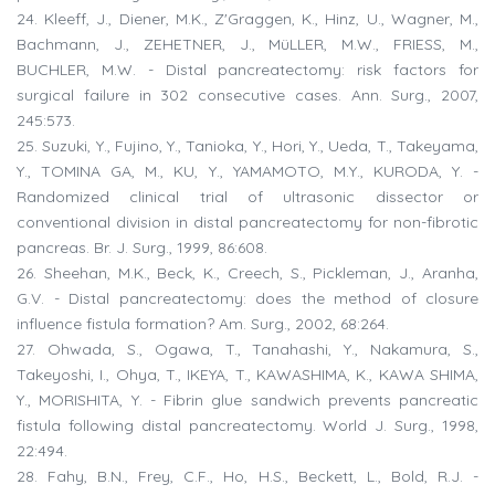
24. Kleeff, J., Diener, M.K., Z'Graggen, K., Hinz, U., Wagner, M.,
Bachmann, J., ZEHETNER, J., MüLLER, M.W., FRIESS, M.,
BUCHLER, M.W. - Distal pancreatectomy: risk factors for
surgical failure in 302 consecutive cases. Ann. Surg., 2007,
245:573.
25. Suzuki, Y., Fujino, Y., Tanioka, Y., Hori, Y., Ueda, T., Takeyama,
Y., TOMINA GA, M., KU, Y., YAMAMOTO, M.Y., KURODA, Y. -
Randomized clinical trial of ultrasonic dissector or
conventional division in distal pancreatectomy for non-fibrotic
pancreas. Br. J. Surg., 1999, 86:608.
26. Sheehan, M.K., Beck, K., Creech, S., Pickleman, J., Aranha,
G.V. - Distal pancreatectomy: does the method of closure
influence fistula formation? Am. Surg., 2002, 68:264.
27. Ohwada, S., Ogawa, T., Tanahashi, Y., Nakamura, S.,
Takeyoshi, I., Ohya, T., IKEYA, T., KAWASHIMA, K., KAWA SHIMA,
Y., MORISHITA, Y. - Fibrin glue sandwich prevents pancreatic
fistula following distal pancreatectomy. World J. Surg., 1998,
22:494.
28. Fahy, B.N., Frey, C.F., Ho, H.S., Beckett, L., Bold, R.J. -