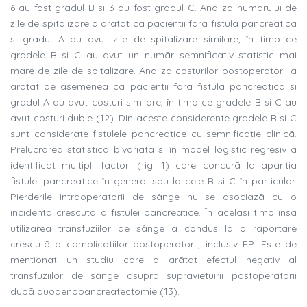
6 au fost gradul B si 3 au fost gradul C. Analiza numãrului de
zile de spitalizare a arãtat cã pacientii fãrã fistulã pancreaticã
si gradul A au avut zile de spitalizare similare, în timp ce
gradele B si C au avut un numãr semnificativ statistic mai
mare de zile de spitalizare. Analiza costurilor postoperatorii a
arãtat de asemenea cã pacientii fãrã fistulã pancreaticã si
gradul A au avut costuri similare, în timp ce gradele B si C au
avut costuri duble (12). Din aceste considerente gradele B si C
sunt considerate fistulele pancreatice cu semnificatie clinicã.
Prelucrarea statisticã bivariatã si în model logistic regresiv a
identificat multipli factori (fig. 1) care concurã la aparitia
fistulei pancreatice în general sau la cele B si C în particular.
Pierderile intraoperatorii de sânge nu se asociazã cu o
incidentã crescutã a fistulei pancreatice. În acelasi timp însã
utilizarea transfuziilor de sânge a condus la o raportare
crescutã a complicatiilor postoperatorii, inclusiv FP. Este de
mentionat un studiu care a arãtat efectul negativ al
transfuziilor de sânge asupra supravietuirii postoperatorii
dupã duodenopancreatectomie (13).