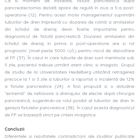
Ca si moment de instalare, fistula pancreaticã dupã
pancreatectomia distalã apare de regulã în ziua a 5-a post-
operatorie (12). Pentru acest motiv managementul suprimãrii
tuburilor de dren împreunã cu dozarea de rutinã a amilazelor
din lichidul de drenaj devin foarte importante pentru
diagnosticul de fistulã pancreaticã. Dozarea amilazelor din
lichidul de drenaj în prima zi post-operatorie are si rol
prognostic (nivel peste 5000 U/L) pentru riscul de dezvoltare
al FP (37). În cazul în care tuburile de dren sunt mentinute sub
5 zile, pacientul trebuie urmãrit atent clinic si imagistic. Grupul
de studiu de la Universitatea Heidelberg utilizând retragerea
precoce la 1 si 3 zile a tuburilor a raportat o incidentã de 12%
a fistulei pancreatice (24). A fost propusã si o atitudine
"extremã" de nefolosire a drenajului de electie dupã chirurgia
pancreaticã, sugerându-se rolul posibil al tuburilor de dren în
geneza fistulelor pancreatice (38). În cazul acesta diagnosticul
de FP se bazeazã strict pe criterii imagistice.
Concluzii
Diferentele si rezultatele contradictorii ale studiilor publicate