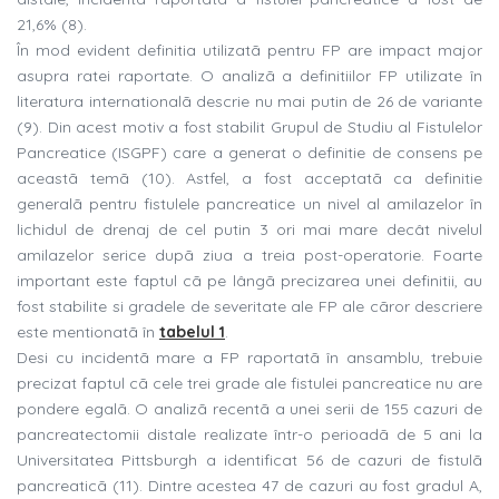
21,6% (8).
În mod evident definitia utilizatã pentru FP are impact major
asupra ratei raportate. O analizã a definitiilor FP utilizate în
literatura internationalã descrie nu mai putin de 26 de variante
(9). Din acest motiv a fost stabilit Grupul de Studiu al Fistulelor
Pancreatice (ISGPF) care a generat o definitie de consens pe
aceastã temã (10). Astfel, a fost acceptatã ca definitie
generalã pentru fistulele pancreatice un nivel al amilazelor în
lichidul de drenaj de cel putin 3 ori mai mare decât nivelul
amilazelor serice dupã ziua a treia post-operatorie. Foarte
important este faptul cã pe lângã precizarea unei definitii, au
fost stabilite si gradele de severitate ale FP ale cãror descriere
este mentionatã în
tabelul 1
.
Desi cu incidentã mare a FP raportatã în ansamblu, trebuie
precizat faptul cã cele trei grade ale fistulei pancreatice nu are
pondere egalã. O analizã recentã a unei serii de 155 cazuri de
pancreatectomii distale realizate într-o perioadã de 5 ani la
Universitatea Pittsburgh a identificat 56 de cazuri de fistulã
pancreaticã (11). Dintre acestea 47 de cazuri au fost gradul A,