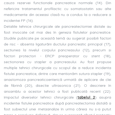
cauza rezervei functionale pancreatice normale (14). Din
nefericire tratamentul profilactic cu somatostatin sau alte
medicamente din aceeasi clasã nu a condus la o reducere a
incidentei FP (16).
Detaliile tehnice chirurgicale ale pancreatectomiei distale au
fost invocate cel mai des în geneza fistulelor pancreatice.
Studiile publicate pe aceastã temã au sugerat posibili factori
de risc - absenta ligaturãrii ductului pancreatic principal (17),
sectiunea la nivelul corpului pancreasului (12), precum si
factori protectori - ERCP preoperator cu stent (18),
sectionorea cu stapler a pancreasului. Au fost propuse
multiple tehnici chirurgicale cu scopul de a reduce incidenta
fistulei pancreatice, dintre care mentionãm sutura stapler (19),
anastomoza pancreaticoentericã urmatã de aplicare de clei
de fibrinã (20), disectie ultrasonica (21). O descriere în
ansamblu a acestor tehnici a fost publicatã recent (22).
Impactul diverselor tehnici chirurgicale (
tabelul 2
) asupra
incidentei fistulei pancreatice dupã pancreatectomia distalã a
fost subiectul unei metaanalize în urma cãreia nu s-a putut