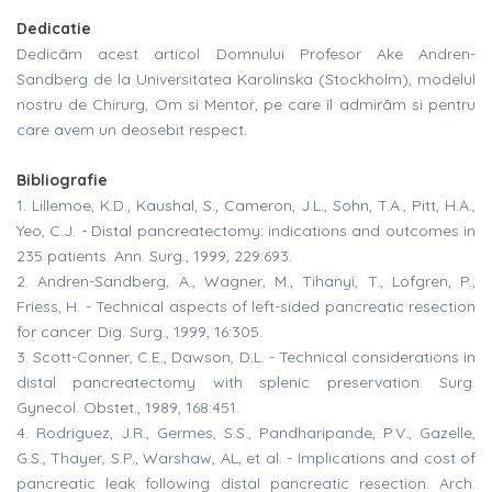
Dedicatie
Dedicãm acest articol Domnului Profesor Ake Andren-
Sandberg de la Universitatea Karolinska (Stockholm), modelul
nostru de Chirurg, Om si Mentor, pe care îl admirãm si pentru
care avem un deosebit respect.
Bibliografie
1. Lillemoe, K.D., Kaushal, S., Cameron, J.L., Sohn, T.A., Pitt, H.A.,
Yeo, C.J. - Distal pancreatectomy: indications and outcomes in
235 patients. Ann. Surg., 1999, 229:693.
2. Andren-Sandberg, A., Wagner, M., Tihanyi, T., Lofgren, P.,
Friess, H. - Technical aspects of left-sided pancreatic resection
for cancer. Dig. Surg., 1999, 16:305.
3. Scott-Conner, C.E., Dawson, D.L. - Technical considerations in
distal pancreatectomy with splenic preservation. Surg.
Gynecol. Obstet., 1989, 168:451.
4. Rodriguez, J.R., Germes, S.S., Pandharipande, P.V., Gazelle,
G.S., Thayer, S.P., Warshaw, AL, et al. - Implications and cost of
pancreatic leak following distal pancreatic resection. Arch.