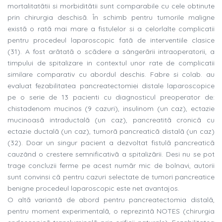
mortalitatãtii si morbiditãtii sunt comparabile cu cele obtinute
prin chirurgia deschisã. În schimb pentru tumorile maligne
existã o ratã mai mare a fistulelor si a celorlalte complicatii
pentru procedeul laparoscopic fatã de interventiile clasice
(31). A fost arãtatã o scãdere a sângerãrii intraoperatorii, a
timpului de spitalizare in contextul unor rate de complicatii
similare comparativ cu abordul deschis. Fabre si colab. au
evaluat fezabilitatea pancreatectomiei distale laparoscopice
pe o serie de 13 pacienti cu diagnosticul preoperator de:
chistadenom mucinos (9 cazuri), insulinom (un caz), ectazie
mucinoasã intraductalã (un caz), pancreatitã cronicã cu
ectazie ductalã (un caz), tumorã pancreaticã distalã (un caz)
(32). Doar un singur pacient a dezvoltat fistulã pancreaticã
cauzând o crestere semnificativã a spitalizãrii. Desi nu se pot
trage concluzii ferme pe acest numãr mic de bolnavi, autorii
sunt convinsi cã pentru cazuri selectate de tumori pancreatice
benigne procedeul laparoscopic este net avantajos.
O altã variantã de abord pentru pancreatectomia distalã,
pentru moment experimentalã, o reprezintã NOTES (chirurgia