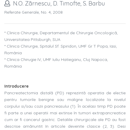
N.O. Zãrnescu, D. Timofte, S. Barbu
Referate Generale, No. 4, 2008
* Clinica Chirurgie, Departamentul de Chirurgie Oncologicã,
Universitatea Pittsburgh, SUA
* Clinica Chirurgie, Spitalul Sf. Spiridon, UMF Gr T Popa, Iasi,
România
* Clinica Chirugie IV, UMF Iuliu Hatieganu, Cluj Napoca,
România
Introducere
Pancreatectomia distalã (PD) reprezintã operatia de electie
pentru tumorile benigne sau maligne localizate la nivelul
corpului si/sau cozii pancreasului (1). În acelasi timp PD poate
fi parte a unei operatii mai extinse în tumori extrapancreatice
cum ar fi cancerul gastric. Detaliile chirurgicale ale PD au fost
descrise amãnuntit în articole devenite clasice (2, 3). Desi