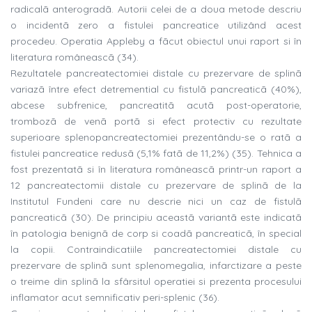
radicalã anterogradã. Autorii celei de a doua metode descriu
o incidentã zero a fistulei pancreatice utilizând acest
procedeu. Operatia Appleby a fãcut obiectul unui raport si în
literatura româneascã (34).
Rezultatele pancreatectomiei distale cu prezervare de splinã
variazã între efect detremential cu fistulã pancreaticã (40%),
abcese subfrenice, pancreatitã acutã post-operatorie,
trombozã de venã portã si efect protectiv cu rezultate
superioare splenopancreatectomiei prezentându-se o ratã a
fistulei pancreatice redusã (5,1% fatã de 11,2%) (35). Tehnica a
fost prezentatã si în literatura româneascã printr-un raport a
12 pancreatectomii distale cu prezervare de splinã de la
Institutul Fundeni care nu descrie nici un caz de fistulã
pancreaticã (30). De principiu aceastã variantã este indicatã
în patologia benignã de corp si coadã pancreaticã, în special
la copii. Contraindicatiile pancreatectomiei distale cu
prezervare de splinã sunt splenomegalia, infarctizare a peste
o treime din splinã la sfârsitul operatiei si prezenta procesului
inflamator acut semnificativ peri-splenic (36).