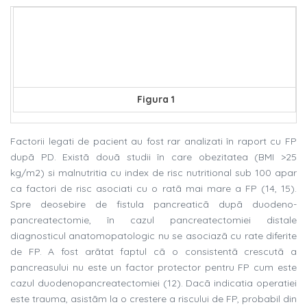
Figura 1
Factorii legati de pacient au fost rar analizati în raport cu FP
dupã PD. Existã douã studii în care obezitatea (BMI >25
kg/m2) si malnutritia cu index de risc nutritional sub 100 apar
ca factori de risc asociati cu o ratã mai mare a FP (14, 15).
Spre deosebire de fistula pancreaticã dupã duodeno-
pancreatectomie, în cazul pancreatectomiei distale
diagnosticul anatomopatologic nu se asociazã cu rate diferite
de FP. A fost arãtat faptul cã o consistentã crescutã a
pancreasului nu este un factor protector pentru FP cum este
cazul duodenopancreatectomiei (12). Dacã indicatia operatiei
este trauma, asistãm la o crestere a riscului de FP, probabil din