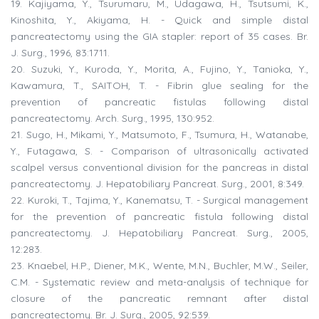
19. Kajiyama, Y., Tsurumaru, M., Udagawa, H., Tsutsumi, K.,
Kinoshita, Y., Akiyama, H. - Quick and simple distal
pancreatectomy using the GIA stapler: report of 35 cases. Br.
J. Surg., 1996, 83:1711.
20. Suzuki, Y., Kuroda, Y., Morita, A., Fujino, Y., Tanioka, Y.,
Kawamura, T., SAITOH, T. - Fibrin glue sealing for the
prevention of pancreatic fistulas following distal
pancreatectomy. Arch. Surg., 1995, 130:952.
21. Sugo, H., Mikami, Y., Matsumoto, F., Tsumura, H., Watanabe,
Y., Futagawa, S. - Comparison of ultrasonically activated
scalpel versus conventional division for the pancreas in distal
pancreatectomy. J. Hepatobiliary Pancreat. Surg., 2001, 8:349.
22. Kuroki, T., Tajima, Y., Kanematsu, T. - Surgical management
for the prevention of pancreatic fistula following distal
pancreatectomy. J. Hepatobiliary Pancreat. Surg., 2005,
12:283.
23. Knaebel, H.P., Diener, M.K., Wente, M.N., Buchler, M.W., Seiler,
C.M. - Systematic review and meta-analysis of technique for
closure of the pancreatic remnant after distal
pancreatectomy. Br. J. Surg., 2005, 92:539.