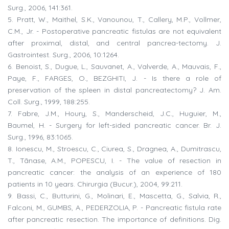
Surg., 2006, 141:361.
5. Pratt, W., Maithel, S.K., Vanounou, T., Callery, M.P., Vollmer,
C.M., Jr. - Postoperative pancreatic fistulas are not equivalent
after proximal, distal, and central pancrea-tectomy. J.
Gastrointest. Surg., 2006, 10:1264.
6. Benoist, S., Dugue, L., Sauvanet, A., Valverde, A., Mauvais, F.,
Paye, F., FARGES, O., BEZGHITI, J. - Is there a role of
preservation of the spleen in distal pancreatectomy? J. Am.
Coll. Surg., 1999, 188:255.
7. Fabre, J.M., Houry, S., Manderscheid, J.C., Huguier, M.,
Baumel, H. - Surgery for left-sided pancreatic cancer. Br. J.
Surg., 1996, 83:1065.
8. Ionescu, M., Stroescu, C., Ciurea, S., Dragnea, A., Dumitrascu,
T., Tãnase, A.M., POPESCU, I. - The value of resection in
pancreatic cancer: the analysis of an experience of 180
patients in 10 years. Chirurgia (Bucur.), 2004, 99:211.
9. Bassi, C., Butturini, G., Molinari, E., Mascetta, G., Salvia, R.,
Falconi, M., GUMBS, A., PEDERZOLIA, P. - Pancreatic fistula rate
after pancreatic resection. The importance of definitions. Dig.