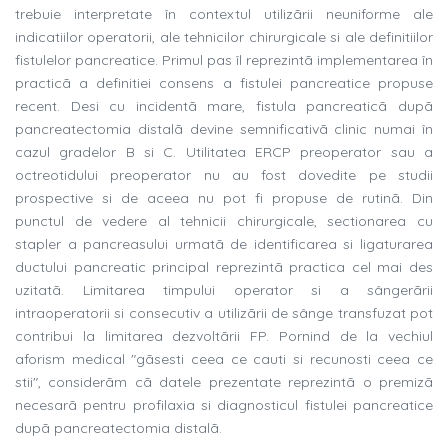
trebuie interpretate în contextul utilizãrii neuniforme ale
indicatiilor operatorii, ale tehnicilor chirurgicale si ale definitiilor
fistulelor pancreatice. Primul pas îl reprezintã implementarea în
practicã a definitiei consens a fistulei pancreatice propuse
recent. Desi cu incidentã mare, fistula pancreaticã dupã
pancreatectomia distalã devine semnificativã clinic numai în
cazul gradelor B si C. Utilitatea ERCP preoperator sau a
octreotidului preoperator nu au fost dovedite pe studii
prospective si de aceea nu pot fi propuse de rutinã. Din
punctul de vedere al tehnicii chirurgicale, sectionarea cu
stapler a pancreasului urmatã de identificarea si ligaturarea
ductului pancreatic principal reprezintã practica cel mai des
uzitatã. Limitarea timpului operator si a sângerãrii
intraoperatorii si consecutiv a utilizãrii de sânge transfuzat pot
contribui la limitarea dezvoltãrii FP. Pornind de la vechiul
aforism medical "gãsesti ceea ce cauti si recunosti ceea ce
stii", considerãm cã datele prezentate reprezintã o premizã
necesarã pentru profilaxia si diagnosticul fistulei pancreatice
dupã pancreatectomia distalã.