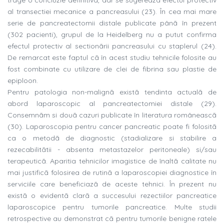
trage o concluzie definitivã, dar se sugereazã efectul protectiv
al transectiei mecanice a pancreasului (23). În cea mai mare
serie de pancreatectomii distale publicate pânã în prezent
(302 pacienti), grupul de la Heidelberg nu a putut confirma
efectul protectiv al sectionãrii pancreasului cu staplerul (24).
De remarcat este faptul cã în acest studiu tehnicile folosite au
fost combinate cu utilizare de clei de fibrina sau plastie de
epiploon.
Pentru patologia non-malignã existã tendinta actualã de
abord laparoscopic al pancreatectomiei distale (29).
Consemnãm si douã cazuri publicate în literatura româneascã
(30). Laparoscopia pentru cancer pancreatic poate fi folositã
ca o metodã de diagnostic (stadializare si stabilire a
rezecabilitãtii - absenta metastazelor peritoneale) si/sau
terapeuticã. Aparitia tehnicilor imagistice de înaltã calitate nu
mai justificã folosirea de rutinã a laparoscopiei diagnostice în
serviciile care beneficiazã de aceste tehnici. În prezent nu
existã o evidentã clarã a succesului rezectiilor pancreatice
laparoscopice pentru tumorile pancreatice. Multe studii
retrospective au demonstrat cã pentru tumorile benigne ratele