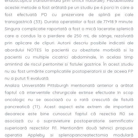
endoscopicã transluminalã prin orificii naturale). Fezabilitatea
acestei metode a fost arãtatã pe un studiu pe 6 porci în care a
fost efectuatã PD cu prezervare de splinã pe cale
transgastricã (33). Durata operatiiilor a fost de 77+18.9 minute.
Singura complicatie raportatã a fost o micã laceratie splenicã
care a condus la o pierdere de 250 mL de sânge, rezolvatã
prin aplicare de clipuri. Autorii descriu posibile indicatii ale
abordului NOTES la pacientii cu obezitate morbidã si la
pacientii cu multiple cicatrici abdominale, în acelasi timp
amintind de riscul peritonitei si fistulei gastrice. În acest studiu
nu au fost urmãrite complicatiile postoperatorii si de aceea FP
nu a putut fi evaluatã.
Analiza Universitãtii Pittsburgh mentionatã anterior a arãtat
faptul cã interventiile chirurgicale extinse efectuate în scop
oncologic nu se asociazã cu o ratã crescutã de fistulã
pancreaticã (11). Acest aspect este extrem de important
deoarece este bine cunoscut faptul cã rezectia R0 se
asociazã cu o supravietuire postoperatorie semnificativ
superioarã rezectiilor R1. Mentionãm douã tehnici propuse:
operatia Appleby si splenopancreatectomia modularã