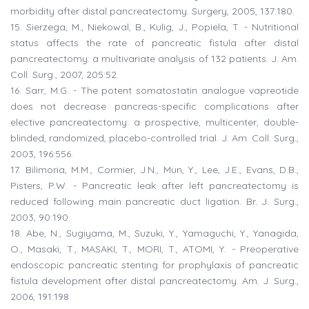
morbidity after distal pancreatectomy. Surgery, 2005, 137:180.
15. Sierzega, M., Niekowal, B., Kulig, J., Popiela, T. - Nutritional
status affects the rate of pancreatic fistula after distal
pancreatectomy: a multivariate analysis of 132 patients. J. Am.
Coll. Surg., 2007, 205:52.
16. Sarr, M.G. - The potent somatostatin analogue vapreotide
does not decrease pancreas-specific complications after
elective pancreatectomy: a prospective, multicenter, double-
blinded, randomized, placebo-controlled trial. J. Am. Coll. Surg.,
2003, 196:556.
17. Bilimoria, M.M., Cormier, J.N., Mun, Y., Lee, J.E., Evans, D.B.,
Pisters, P.W. - Pancreatic leak after left pancreatectomy is
reduced following main pancreatic duct ligation. Br. J. Surg.,
2003, 90:190.
18. Abe, N., Sugiyama, M., Suzuki, Y., Yamaguchi, Y., Yanagida,
O., Masaki, T., MASAKI, T., MORI, T., ATOMI, Y. - Preoperative
endoscopic pancreatic stenting for prophylaxis of pancreatic
fistula development after distal pancreatectomy. Am. J. Surg.,
2006, 191:198.