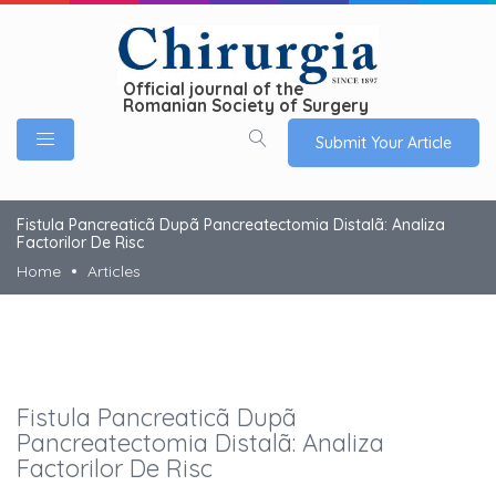
Official journal of the
Romanian Society of Surgery
Submit Your Article
Fistula Pancreaticã Dupã Pancreatectomia Distalã: Analiza
Factorilor De Risc
Home
Articles
Fistula Pancreaticã Dupã
Pancreatectomia Distalã: Analiza
Factorilor De Risc