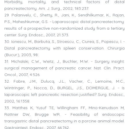
Morbidity, mortality, and technical factors of distal
pancreatectomy. Am. J. Surg., 2002, 183:237.
29. Palanivelu, C., Shetty, R., Jani, K., Sendhilkumar, K., Rajan,
P.S., Maheshkumar, G.S. - Laparoscopic distal pancreatectomy:
results of a prospective non-randomized study from a tertiary
center. Surg. Endosc., 2007, 21:373.
30. Ionescu, M., Barbuta, S., Stroescu, C., Ciurea, S., Popescu, I. -
Distal pancreatectomy with spleen conservation. Chirurgia
(Bucur.), 2003, 98:.
31. Michalski, C.W., Weitz, J., Buchler, M.W. - Surgery insight:
surgical management of pancreatic cancer. Nat. Clin. Pract.
Oncol., 2007, 4:526.
32. Fabre, J.M., Dulucq, J.L., Vacher, C., Lemoine, M.C.,
Wintringer, P., Nocca, D., BURGEL, J.S., DOMERGUE, J. - Is
laparoscopic left pancreatic resection justified? Surg. Endosc.,
2002, 16:1358.
33. Matthes K, Yusuf TE, Willingham FF, Mino-Kenudson M,
Rattner DW, Brugge WR. - Feasibility of endoscopic
transgastric distal pancreatectomy in a porcine animal model.
Gastrointest. Endosc., 2007, 66:762.