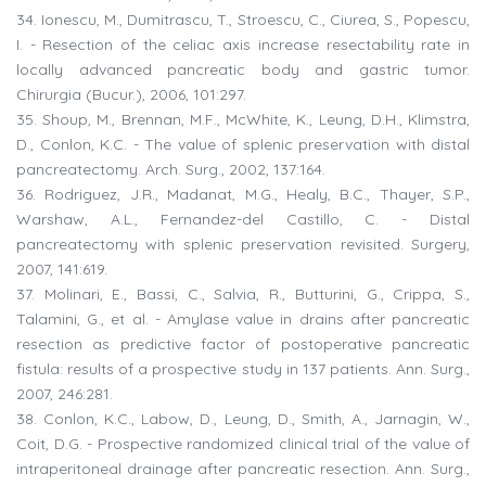
34. Ionescu, M., Dumitrascu, T., Stroescu, C., Ciurea, S., Popescu,
I. - Resection of the celiac axis increase resectability rate in
locally advanced pancreatic body and gastric tumor.
Chirurgia (Bucur.), 2006, 101:297.
35. Shoup, M., Brennan, M.F., McWhite, K., Leung, D.H., Klimstra,
D., Conlon, K.C. - The value of splenic preservation with distal
pancreatectomy. Arch. Surg., 2002, 137:164.
36. Rodriguez, J.R., Madanat, M.G., Healy, B.C., Thayer, S.P.,
Warshaw, A.L., Fernandez-del Castillo, C. - Distal
pancreatectomy with splenic preservation revisited. Surgery,
2007, 141:619.
37. Molinari, E., Bassi, C., Salvia, R., Butturini, G., Crippa, S.,
Talamini, G., et al. - Amylase value in drains after pancreatic
resection as predictive factor of postoperative pancreatic
fistula: results of a prospective study in 137 patients. Ann. Surg.,
2007, 246:281.
38. Conlon, K.C., Labow, D., Leung, D., Smith, A., Jarnagin, W.,
Coit, D.G. - Prospective randomized clinical trial of the value of
intraperitoneal drainage after pancreatic resection. Ann. Surg.,