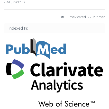
2001, 234:487.
Timeviewed: 9203 times
Indexed In: