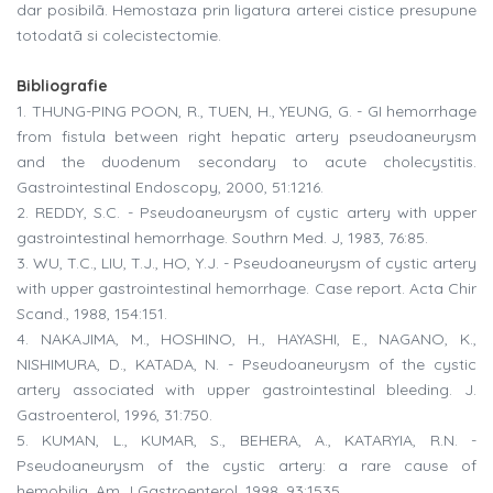
dar posibilã. Hemostaza prin ligatura arterei cistice presupune
totodatã si colecistectomie.
Bibliografie
1. THUNG-PING POON, R., TUEN, H., YEUNG, G. - GI hemorrhage
from fistula between right hepatic artery pseudoaneurysm
and the duodenum secondary to acute cholecystitis.
Gastrointestinal Endoscopy, 2000, 51:1216.
2. REDDY, S.C. - Pseudoaneurysm of cystic artery with upper
gastrointestinal hemorrhage. Southrn Med. J, 1983, 76:85.
3. WU, T.C., LIU, T.J., HO, Y.J. - Pseudoaneurysm of cystic artery
with upper gastrointestinal hemorrhage. Case report. Acta Chir
Scand., 1988, 154:151.
4. NAKAJIMA, M., HOSHINO, H., HAYASHI, E., NAGANO, K.,
NISHIMURA, D., KATADA, N. - Pseudoaneurysm of the cystic
artery associated with upper gastrointestinal bleeding. J.
Gastroenterol, 1996, 31:750.
5. KUMAN, L., KUMAR, S., BEHERA, A., KATARYIA, R.N. -
Pseudoaneurysm of the cystic artery: a rare cause of
hemobilia. Am J Gastroenterol, 1998, 93:1535.