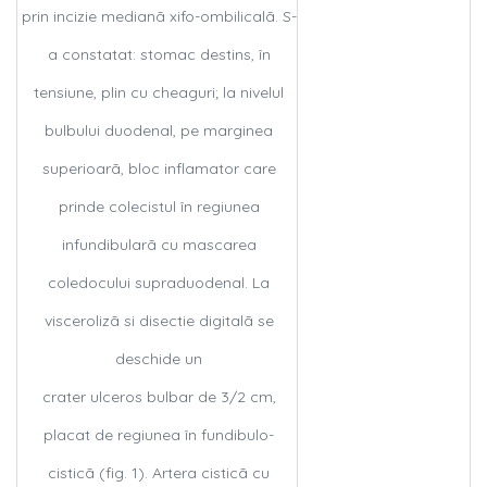
prin incizie medianã xifo-ombilicalã. S-
a constatat: stomac destins, în
tensiune, plin cu cheaguri; la nivelul
bulbului duodenal, pe marginea
superioarã, bloc inflamator care
prinde colecistul în regiunea
infundibularã cu mascarea
coledocului supraduodenal. La
viscerolizã si disectie digitalã se
deschide un
crater ulceros bulbar de 3/2 cm,
placat de regiunea în fundibulo-
cisticã (fig. 1). Artera cisticã cu