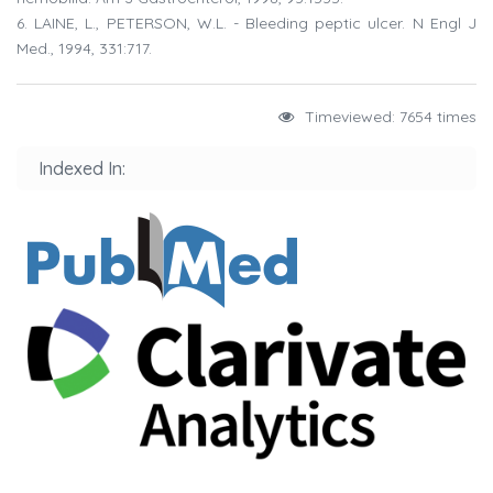
6. LAINE, L., PETERSON, W.L. - Bleeding peptic ulcer. N Engl J
Med., 1994, 331:717.
Timeviewed: 7654 times
Indexed In: