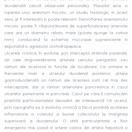
duodenalã (douã observatii personale). Plauzibil este si
ruperea unui anevrism micotic, un studiu histologic în acest
sens ar fi interesant si poate relevant. Dezvoltarea anevrismului
micotic poate fi rãspunzãtoare de superficializarea arteriolei
care are un diametru relativ mare (poate ajunge la cativa
mm) conducand la ischemia mucoasei supraiacente si
expunand-o agresiunii clorhidropeptice.
Ulcerele cronice, în evolutie, pot intercepta arteriole parietale,
iar cele angioterebrante arterele cercului perigastric sau
ramuri ale acestora în functie de localizare. Ca urmare a
frecventei mari a ulcerului duodenal posterior, artera
gastroduodenalã ori ramuri ale acesteia sunt cel mai des
interceptate, dar si ramuri arteriolare pancreatice în cazul
ulcerelor penetrante în pancreas. Cazul pe care îl comunicãm
prezintã particularitatea deosebit de interesantã cã ulcerul,
prin topografia sa si evolutia cronicã a fãcut posibilã acolarea
inflamatorie a coletului si bursei colecistului la marginea
superioarã a duodenului. O altã particularitate a fost
emergenta mai joasã a arterei cistice din artera hepaticã si