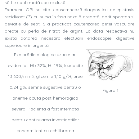
sã fie confirmatã sau exclusã.
Examenul ORL solicitat consemneazã diagnosticul de epistaxis
recidivant (?) cu sursa în fosa nazalã dreaptã, oprit spontan si
deviatie de sept. S-a practicat cauterizarea petei vasculare
drepte cu perlã de nitrat de argint. La data respectivã nu
exista dotarea necesarã efectuãrii endoscopiei digestive
superioare în urgentã.
Explorãrile biologice uzuale au
evidentiat: Hb 32%, Ht 19%, leucocite
13.600/mm3, glicemie 1,10 g/%, uree
0,24 g%, semne sugestive pentru o
Figura 1
anemie acutã post-hemoragicã
severã. Pacienta a fost internatã
pentru continuarea investigatiilor
concomitent cu echilibrarea