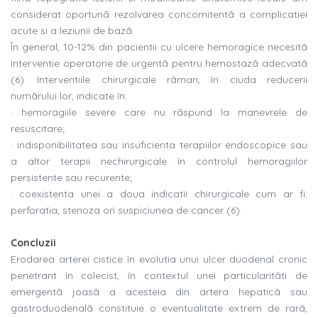
considerat oportunã rezolvarea concomitentã a complicatiei
acute si a leziunii de bazã.
În general, 10-12% din pacientii cu ulcere hemoragice necesitã
interventie operatorie de urgentã pentru hemostazã adecvatã
(6). Interventiile chirurgicale rãman, în ciuda reducerii
numãrului lor, indicate în:
· hemoragiile severe care nu rãspund la manevrele de
resuscitare;
· indisponibilitatea sau insuficienta terapiilor endoscopice sau
a altor terapii nechirurgicale în controlul hemoragiilor
persistente sau recurente;
· coexistenta unei a doua indicatii chirurgicale cum ar fi:
perforatia, stenoza ori suspiciunea de cancer (6).
Concluzii
Erodarea arterei cistice în evolutia unui ulcer duodenal cronic
penetrant în colecist, în contextul unei particularitãti de
emergentã joasã a acesteia din artera hepaticã sau
gastroduodenalã constituie o eventualitate extrem de rarã,