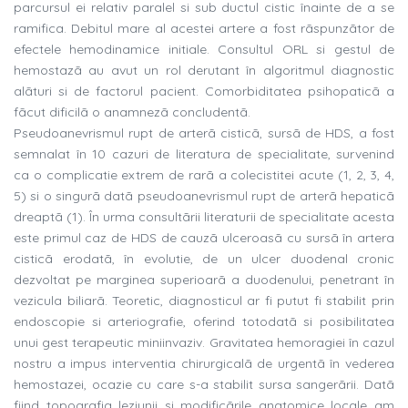
parcursul ei relativ paralel si sub ductul cistic înainte de a se
ramifica. Debitul mare al acestei artere a fost rãspunzãtor de
efectele hemodinamice initiale. Consultul ORL si gestul de
hemostazã au avut un rol derutant în algoritmul diagnostic
alãturi si de factorul pacient. Comorbiditatea psihopaticã a
fãcut dificilã o anamnezã concludentã.
Pseudoanevrismul rupt de arterã cisticã, sursã de HDS, a fost
semnalat în 10 cazuri de literatura de specialitate, survenind
ca o complicatie extrem de rarã a colecistitei acute (1, 2, 3, 4,
5) si o singurã datã pseudoanevrismul rupt de arterã hepaticã
dreaptã (1). În urma consultãrii literaturii de specialitate acesta
este primul caz de HDS de cauzã ulceroasã cu sursã în artera
cisticã erodatã, în evolutie, de un ulcer duodenal cronic
dezvoltat pe marginea superioarã a duodenului, penetrant în
vezicula biliarã. Teoretic, diagnosticul ar fi putut fi stabilit prin
endoscopie si arteriografie, oferind totodatã si posibilitatea
unui gest terapeutic miniinvaziv. Gravitatea hemoragiei în cazul
nostru a impus interventia chirurgicalã de urgentã în vederea
hemostazei, ocazie cu care s-a stabilit sursa sangerãrii. Datã
fiind topografia leziunii si modificãrile anatomice locale am