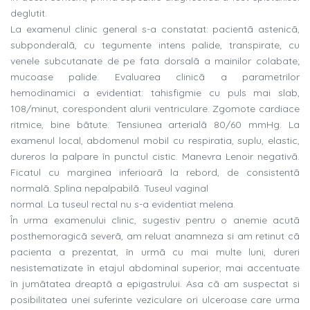
deglutit.
La examenul clinic general s-a constatat: pacientã astenicã,
subponderalã, cu tegumente intens palide, transpirate, cu
venele subcutanate de pe fata dorsalã a mainilor colabate;
mucoase palide. Evaluarea clinicã a parametrilor
hemodinamici a evidentiat: tahisfigmie cu puls mai slab,
108/minut, corespondent alurii ventriculare. Zgomote cardiace
ritmice, bine bãtute. Tensiunea arterialã 80/60 mmHg. La
examenul local, abdomenul mobil cu respiratia, suplu, elastic,
dureros la palpare în punctul cistic. Manevra Lenoir negativã.
Ficatul cu marginea inferioarã la rebord, de consistentã
normalã. Splina nepalpabilã. Tuseul vaginal
normal. La tuseul rectal nu s-a evidentiat melena.
În urma examenului clinic, sugestiv pentru o anemie acutã
posthemoragicã severã, am reluat anamneza si am retinut cã
pacienta a prezentat, în urmã cu mai multe luni, dureri
nesistematizate în etajul abdominal superior, mai accentuate
în jumãtatea dreaptã a epigastrului. Asa cã am suspectat si
posibilitatea unei suferinte veziculare ori ulceroase care urma