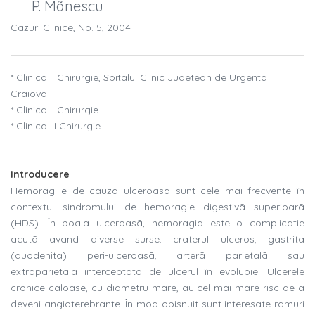
P. Mãnescu
Cazuri Clinice, No. 5, 2004
* Clinica II Chirurgie, Spitalul Clinic Judetean de Urgentã
Craiova
* Clinica II Chirurgie
* Clinica III Chirurgie
Introducere
Hemoragiile de cauzã ulceroasã sunt cele mai frecvente în
contextul sindromului de hemoragie digestivã superioarã
(HDS). În boala ulceroasã, hemoragia este o complicatie
acutã avand diverse surse: craterul ulceros, gastrita
(duodenita) peri-ulceroasã, arterã parietalã sau
extraparietalã interceptatã de ulcerul în evoluþie. Ulcerele
cronice caloase, cu diametru mare, au cel mai mare risc de a
deveni angioterebrante. În mod obisnuit sunt interesate ramuri