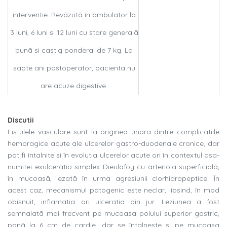
interventie. Revãzutã în ambulator la
3 luni, 6 luni si 12 luni cu stare generalã
bunã si castig ponderal de 7 kg. La
sapte ani postoperator, pacienta nu
are acuze digestive.
Discutii
Fistulele vasculare sunt la originea unora dintre complicatiile
hemoragice acute ale ulcerelor gastro-duodenale cronice, dar
pot fi întalnite si în evolutia ulcerelor acute ori în contextul asa-
numitei exulceratio simplex Dieulafoy cu arteriola superficialã,
în mucoasã, lezatã în urma agresiunii clorhidropeptice. În
acest caz, mecanismul patogenic este neclar, lipsind, în mod
obisnuit, inflamatia ori ulceratia din jur. Leziunea a fost
semnalatã mai frecvent pe mucoasa polului superior gastric,
panã la 6 cm de cardie, dar se întalneste si pe mucoasa