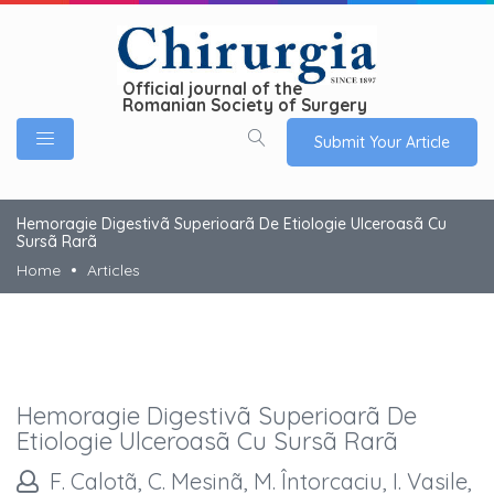
Official journal of the
Romanian Society of Surgery
Submit Your Article
Hemoragie Digestivã Superioarã De Etiologie Ulceroasã Cu
Sursã Rarã
Home
Articles
Hemoragie Digestivã Superioarã De
Etiologie Ulceroasã Cu Sursã Rarã
F. Calotã, C. Mesinã, M. Întorcaciu, I. Vasile,