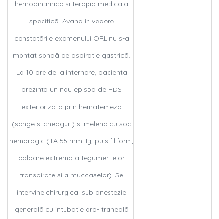
hemodinamicã si terapia medicalã
specificã. Avand în vedere
constatãrile examenului ORL nu s-a
montat sondã de aspiratie gastricã.
La 10 ore de la internare, pacienta
prezintã un nou episod de HDS
exteriorizatã prin hematemezã
(sange si cheaguri) si melenã cu soc
hemoragic (TA 55 mmHg, puls filiform,
paloare extremã a tegumentelor
transpirate si a mucoaselor). Se
intervine chirurgical sub anestezie
generalã cu intubatie oro- trahealã