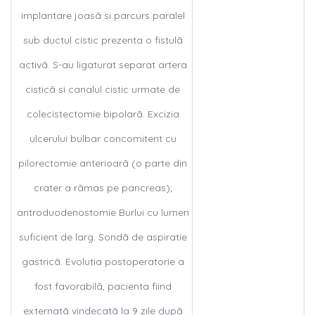
implantare joasã si parcurs paralel
sub ductul cistic prezenta o fistulã
activã. S-au ligaturat separat artera
cisticã si canalul cistic urmate de
colecistectomie bipolarã. Excizia
ulcerului bulbar concomitent cu
pilorectomie anterioarã (o parte din
crater a rãmas pe pancreas);
antroduodenostomie Burlui cu lumen
suficient de larg. Sondã de aspiratie
gastricã. Evolutia postoperatorie a
fost favorabilã, pacienta fiind
externatã vindecatã la 9 zile dupã