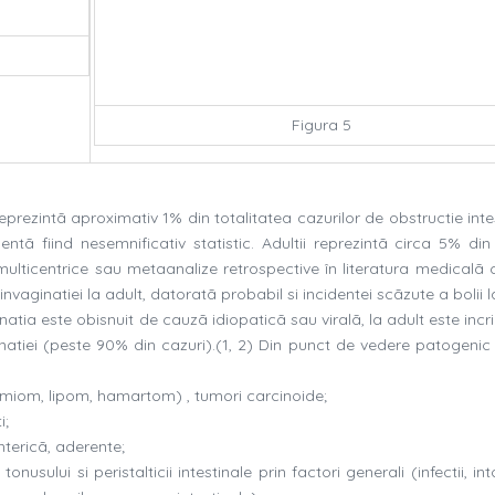
Figura 5
eprezintã aproximativ 1% din totalitatea cazurilor de obstructie inte
entã fiind nesemnificativ statistic. Adultii reprezintã circa 5% din
multicentrice sau metaanalize retrospective în literatura medicalã 
vaginatiei la adult, datoratã probabil si incidentei scãzute a bolii l
natia este obisnuit de cauzã idiopaticã sau viralã, la adult este inc
natiei (peste 90% din cazuri).(1, 2) Din punct de vedere patogenic
eiomiom, lipom, hamartom) , tumori carcinoide;
i;
tericã, aderente;
onusului si peristalticii intestinale prin factori generali (infectii, into