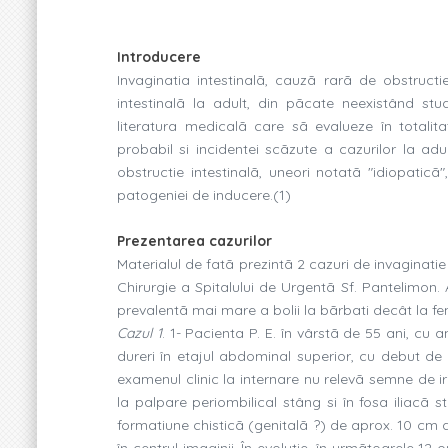
Introducere
Invaginatia intestinalã, cauzã rarã de obstructi
intestinalã la adult, din pãcate neexistând stu
literatura medicalã care sã evalueze în totalita
probabil si incidentei scãzute a cazurilor la a
obstructie intestinalã, uneori notatã "idiopaticã"
patogeniei de inducere.(1)
Prezentarea cazurilor
Materialul de fatã prezintã 2 cazuri de invaginatie 
Chirurgie a Spitalului de Urgentã Sf. Pantelimon.
prevalentã mai mare a bolii la bãrbati decât la fe
Cazul 1
. 1- Pacienta P. E. în vârstã de 55 ani, cu 
dureri în etajul abdominal superior, cu debut de c
examenul clinic la internare nu relevã semne de i
la palpare periombilical stâng si în fosa iliacã 
formatiune chisticã (genitalã ?) de aprox. 10 cm d
în centrul imaginii. În evolutie, în urmãtoarele 12