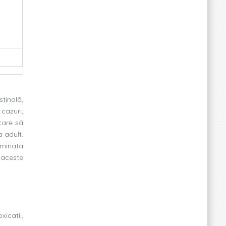
stinalã,
 cazuri,
care sã
a adult.
riminatã
 aceste
xicatii,