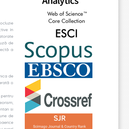
ocluzie
tive în
atorate
auzã de
rectã a
inica de
aratã o
ã pentru
eorism;
ntan si
iune de
oaerice
ui total