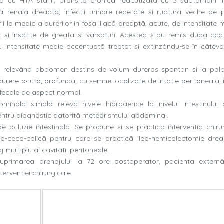
ã cu HTA std II, bronsitã cronicã reacutizatã cu 3 sãptãmâni î
ã renalã dreaptã, infectii urinare repetate si rupturã veche de p
ii la medic a durerilor în fosa iliacã dreaptã, acute, de intensitate
t si însotite de greatã si vãrsãturi. Acestea s-au remis dupã cc
 intensitate medie accentuatã treptat si extinzându-se în câteva
a, relevând abdomen destins de volum dureros spontan si la pal
 durere acutã, profundã, cu semne localizate de iritatie peritonealã, 
i fecale de aspect normal.
alã simplã relevã nivele hidroaerice la nivelul intestinului s
entru diagnostic datoritã meteorismului abdominal.
de ocluzie intestinalã. Se propune si se practicã interventia chirur
leo-ceco-colicã pentru care se practicã ileo-hemicolectomie dre
multiplu al cavitãtii peritoneale.
suprimarea drenajului la 72 ore postoperator, pacienta extern
terventiei chirurgicale.