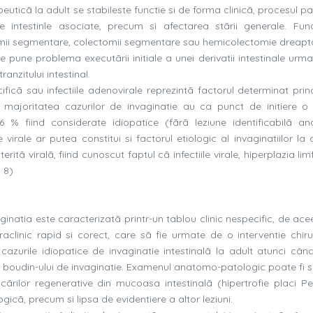
peuticã la adult se stabileste functie si de forma clinicã, procesul p
ile intestinle asociate, precum si afectarea stãrii generale. Fun
tomii segmentare, colectomii segmentare sau hemicolectomie dreapt
pune problema executãrii initiale a unei derivatii intestinale urmat
ranzitului intestinal.
ificã sau infectiile adenovirale reprezintã factorul determinat prin
cã majoritatea cazurilor de invaginatie au ca punct de initiere o 
 % fiind considerate idiopatice (fãrã leziune identificabilã a
 virale ar putea constitui si factorul etiologic al invaginatiilor la 
itã viralã, fiind cunoscut faptul cã infectiile virale, hiperplazia lim
, 8)
aginatia este caracterizatã printr-un tablou clinic nespecific, de ac
raclinic rapid si corect, care sã fie urmate de o interventie chiru
 cazurile idiopatice de invaginatie intestinalã la adult atunci cân
ul boudin-ului de invaginatie. Examenul anatomo-patologic poate fi s
ficãrilor regenerative din mucoasa intestinalã (hipertrofie placi Pe
ogicã, precum si lipsa de evidentiere a altor leziuni.