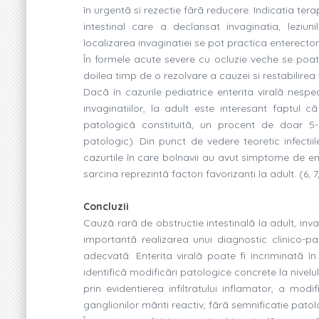
în urgentã si rezectie fãrã reducere. Indicatia tera
intestinal care a declansat invaginatia, leziun
localizarea invaginatiei se pot practica enterec
În formele acute severe cu ocluzie veche se poate 
doilea timp de o rezolvare a cauzei si restabilirea t
Dacã în cazurile pediatrice enterita viralã nespec
invaginatiilor, la adult este interesant faptul 
patologicã constituitã, un procent de doar 5-6
patologic). Din punct de vedere teoretic infectiile
cazurtile în care bolnavii au avut simptome de enter
sarcina reprezintã factori favorizanti la adult. (6, 7
Concluzii
Cauzã rarã de obstructie intestinalã la adult, inv
importantã realizarea unui diagnostic clinico-pa
adecvatã. Enterita viralã poate fi incriminatã în
identificã modificãri patologice concrete la nivel
prin evidentierea infiltratului inflamator, a modi
ganglionilor mãriti reactiv, fãrã semnificatie patol