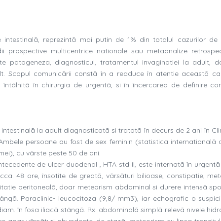
e intestinalã, reprezintã mai putin de 1% din totalul cazurilor de 
dii prospective multicentrice nationale sau metaanalize retrospec
te patogeneza, diagnosticul, tratamentul invaginatiei la adult, d
dult. Scopul comunicãrii constã în a readuce în atentie aceastã c
, întâlnitã în chirurgia de urgentã, si în încercarea de definire co
intestinalã la adult diagnosticatã si tratatã în decurs de 2 ani în Cl
 Ambele persoane au fost de sex feminin (statistica internationalã 
mei), cu vârste peste 50 de ani.
antecedente de ulcer duodenal , HTA std II, este internatã în urgent
ca. 48 ore, însotite de greatã, vãrsãturi bilioase, constipatie, met
ritatie peritonealã, doar meteorism abdominal si durere intensã spo
stângã. Paraclinic- leucocitoza (9,8/ mm3), iar echografic o suspic
iam. în fosa iliacã stângã. Rx. abdominalã simplã relevã nivele hidr
 ore apar vãrsãturi abundente, de stazã, meteorism cu lipsa tranzitul