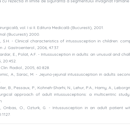
ã cu rezectia în limite de sigurantã a segmentului invaginat rãmâne 
urgicalã, vol. I si II. Editura Medicalã (Bucuresti), 2001.
ional (Bucuresti) 2000.
m, S.H. - Clinical characteristics of intussusception in children: co
J. Gastroenterol., 2006, 47:37.
, Vardar, E., Polat, A.F. - Intussusception in adults: an unusual and cha
5, 20:452.
lin. Radiol., 2005, 60:828.
, Tomic, A., Sarac, M. - Jejuno-jejunal intussusception in adults seco
.
ler, B., Pessaux, P., Kohneh-Sharhi, N., Lehur, P.A., Hamy, A., Leborgne
surgical approach of adult intussusceptions: a multicentric study. 
m
.A., Onbas, O., Ozturk, G. - Intussusception in an adult patient wi
:1127.