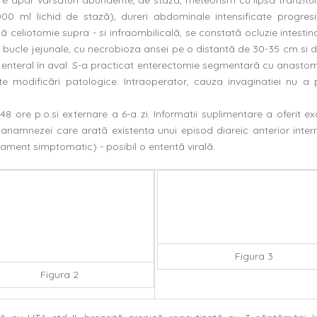
 ml lichid de stazã), dureri abdominale intensificate progresi
pã celiotomie supra - si infraombilicalã, se constatã ocluzie intestin
-a bucle jejunale, cu necrobioza ansei pe o distantã de 30-35 cm si d
 enteral în aval. S-a practicat enterectomie segmentarã cu anasto
e modificãri patologice. Intraoperator, cauza invaginatiei nu a p
a 48 ore p.o.si externare a 6-a zi. Informatii suplimentare a oferit 
a anamnezei care aratã existenta unui episod diareic anterior intern
atament simptomatic) - posibil o enteritã viralã.
Figura 3
Figura 2