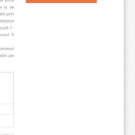
v si se
alã prin
ilatatia
mozã T-
utut fi
examenul
ãrii pe