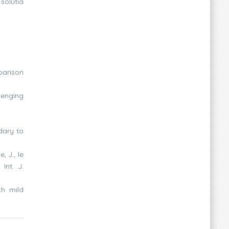
solutia
mparison
llenging
ndary to
, J., le
Int. J.
th mild