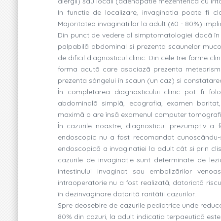
alergii) sau locali (adenopatie mezentericã cu irit
In functie de localizare, invaginatia poate fi cla
Majoritatea invaginatiilor la adult (60 - 80%) implic
Din punct de vedere al simptomatologiei dacã în
palpabilã abdominal si prezenta scaunelor muco
de dificil diagnosticul clinic. Din cele trei forme c
forma acutã care asociazã prezenta meteorismului
prezenta sângelui în scaun (un caz) si constatarea
În completarea diagnosticului clinic pot fi fol
abdominalã simplã, ecografia, examen baritat
maximã o are însã examenul computer tomografic
În cazurile noastre, diagnosticul prezumptiv a
endoscopic nu a fost recomandat cunoscându-s
endoscopicã a invaginatiei la adult cât si prin cl
cazurile de invaginatie sunt determinate de leziu
intestinului invaginat sau embolizãrilor ven
intraoperatorie nu a fost realizatã, datoriatã ris
în dezinvaginare datoritã raritãtii cazurilor.
Spre deosebire de cazurile pediatrice unde reduce
80% din cazuri, la adult indicatia terpaeuticã este 