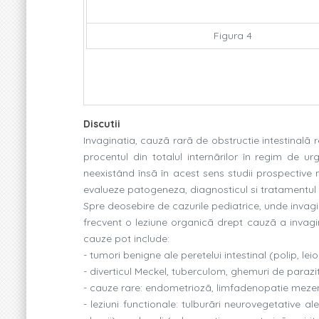
Figura 4
Discutii
Invaginatia, cauzã rarã de obstructie intestinalã r
procentul din totalul internãrilor în regim de urg
neexistând însã în acest sens studii prospective 
evalueze patogeneza, diagnosticul si tratamentul in
Spre deosebire de cazurile pediatrice, unde invagi
frecvent o leziune organicã drept cauzã a invagi
cauze pot include:
- tumori benigne ale peretelui intestinal (polip, l
- diverticul Meckel, tuberculom, ghemuri de parazit
- cauze rare: endometriozã, limfadenopatie mezen
- leziuni functionale: tulburãri neurovegetative ale t