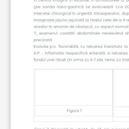
(pe sonda naso-gastricã se evacueazã cca 2000
intervine chirurgical în urgentã. Intraoperator, du
invaginatie jejuno-jejunalã la nivelul celei de-a 4
anselor în amonte de obstacol, cu aspect normal
T; examenul cavitãtii abdominale nerelevând alt
precizatã.
Evolutie p.o. favorabilã, cu reluarea tranzitului l
A.P. - inflamatie nespecificã enteralã, si reluare
fondul unei rãceli (în urma cu 6-7 zile, remis cu tr
Figura 1