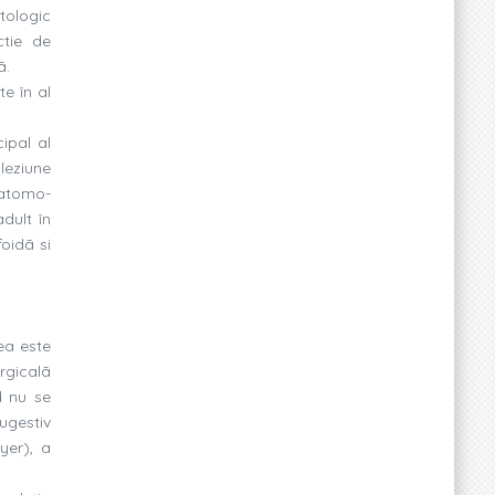
atologic
ctie de
ã.
e în al
cipal al
leziune
natomo-
adult în
foidã si
eea este
rgicalã
d nu se
ugestiv
yer), a