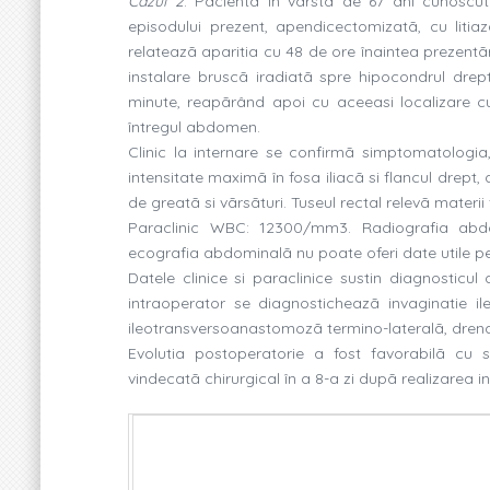
Cazul 2
. Pacientã în vârstã de 67 ani cunoscut
episodului prezent, apendicectomizatã, cu litiaz
relateazã aparitia cu 48 de ore înaintea prezentãr
instalare bruscã iradiatã spre hipocondrul drep
minute, reapãrând apoi cu aceeasi localizare cu
întregul abdomen.
Clinic la internare se confirmã simptomatologi
intensitate maximã în fosa iliacã si flancul drept,
de greatã si vãrsãturi. Tuseul rectal relevã materi
Paraclinic WBC: 12300/mm3. Radiografia abdomin
ecografia abdominalã nu poate oferi date utile p
Datele clinice si paraclinice sustin diagnosticul 
intraoperator se diagnosticheazã invaginatie i
ileotransversoanastomozã termino-lateralã, drenaj 
Evolutia postoperatorie a fost favorabilã cu 
vindecatã chirurgical în a 8-a zi dupã realizarea in