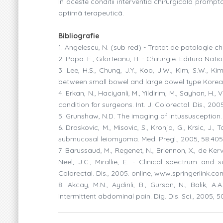
În aceste conditii interventia chirurgicalã prompt
optimã terapeuticã.
Bibliografie
1. Angelescu, N. (sub red) - Tratat de patologie chir
2. Popa. F., Gilorteanu, H. - Chirurgie. Editura Nat
3. Lee, H.S., Chung, J.Y., Koo, J.W., Kim, S.W., Ki
between small bowel and large bowel type Korean 
4. Erkan, N., Haciyanli, M., Yildirim, M., Sayhan, H.
condition for surgeons. Int. J. Colorectal. Dis., 200
5. Grunshaw, N.D. The imaging of intussusception. C
6. Draskovic, M., Misovic, S., Kronja, G., Krsic, J.
submucosal leiomyoma. Med. Pregl., 2005, 58:405
7. Barussaud, M., Regenet, N., Briennon, X., de Kervi
Neel, J.C., Mirallie, E. - Clinical spectrum and 
Colorectal. Dis., 2005. online, www.springerlink.co
8. Akcay, M.N., Aydinli, B., Gursan, N., Balik, A
intermittent abdominal pain. Dig. Dis. Sci., 2005, 50