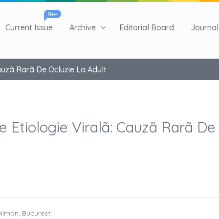
New
Current Issue
Archive
Editorial Board
Journal 
Cauzã Rarã De Ocluzie La Adult
De Etiologie Viralã: Cauzã Rarã De
elimon, Bucuresti