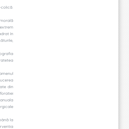
colicã.
umoralã
 extrem
adrat în
turile,
ografia
ratetea
xamenul
ducerea
ate din
oratiei
manuala
urgicale
pânã la
erventia