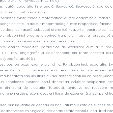
area plexurilor nervoase intestinale).
sificatã topografic în enteralã, ileo-colicã, ileo-cecalã, sau colo-
ã intestinul subtire.(3, 4, 5)
 pediatrie existã triada simptomaticã: durere abdominalã, masã t
sanghinolente, la adult simptomatologia este nespecificã, fãcând
linice descrise - acutã, subacutã si cronicã - cazurile noastre s-au înc
 abdominal progresiv, oprirea tranzitului intestinal, greata, vãrsã
 boudin-ului de invaginatie la examenul clinic.
osite diferite modalitãti paraclinice de explorare cum ar fi radi
, CT, RMN, angiografie si colonoscopia; din toate acestea acu
 (specificitate 80%).
 fost pus pe baza examenului clinic, Rx abdominal, ecografie. E
e existenta unui consens care nu recomandã în mod expres re
isma bariatatã sau insuflare cu aer datoritã faptului cã peste jumãt
ni neoplazice existând riscul diseminãrii celulelor neoplazice, perf
oase din zona de ulceratie. Totodatã, tentativa de reducere 
curior enumerate precum asocierii lipsei de experientã a echipei chir
rea prin insuflatie cu aer sau cu bariu afirmã o ratã de succes de 
de interventie chirurgicalã, dezideratul tratamentului ideal fiind int