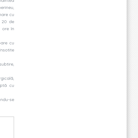
naintea
erineu,
 mare cu
a 20 de
 ore în
pare cu
însotite
ubtire,
gicalã,
aptã cu
ându-se