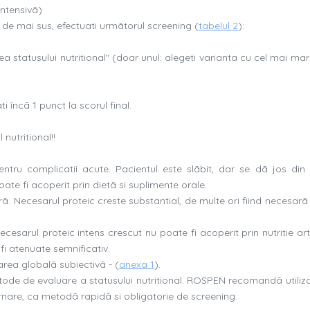
intensivã)
e de mai sus, efectuati urmãtorul screening (
tabelul 2
):
rea statusului nutritional" (doar unul: alegeti varianta cu cel mai ma
 încã 1 punct la scorul final.
 nutritional!!
entru complicatii acute. Pacientul este slãbit, dar se dã jos din
ate fi acoperit prin dietã si suplimente orale.
ã. Necesarul proteic creste substantial, de multe ori fiind necesarã 
Necesarul proteic intens crescut nu poate fi acoperit prin nutritie arti
fi atenuate semnificativ.
area globalã subiectivã - (
anexa 1
).
tode de evaluare a statusului nutritional. ROSPEN recomandã utiliz
ternare, ca metodã rapidã si obligatorie de screening.