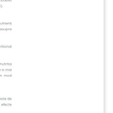
).
trienti
 asupra
ritional
nutritia
e si mai
 în mod
 este de
 efecte