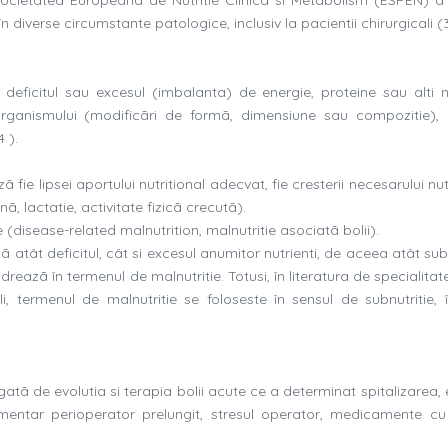
 în diverse circumstante patologice, inclusiv la pacientii chirurgicali (3
e deficitul sau excesul (imbalanta) de energie, proteine sau alti nu
rganismului (modificãri de formã, dimensiune sau compozitie),
 ).
 fie lipsei aportului nutritional adecvat, fie cresterii necesarului nut
ã, lactatie, activitate fizicã crecutã).
(disease-related malnutrition, malnutritie asociatã bolii).
 atât deficitul, cât si excesul anumitor nutrienti, de aceea atât sub
eazã în termenul de malnutritie. Totusi, în literatura de specialitat
cali, termenul de malnutritie se foloseste în sensul de subnutritie,
egatã de evolutia si terapia bolii acute ce a determinat spitalizarea,
imentar perioperator prelungit, stresul operator, medicamente cu