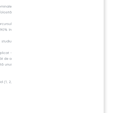
ominale
olositã
rcursul
 90% în
 studiu
plicat -
tât de a
tã unui
 (1, 2,