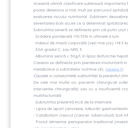
Aceastã ultimã clasificare subliniazã importanta f
poate deteriora si mai mult pe parcursul spitalizãri
evaluarea riscului nutritional. Subliniem deosebire
severitatea bolii acute ce a deteminat spitalizarea
Subnutritia severã se defineste prin cel putin unul di
· Scãdere ponderalã >10-15% în ultimele 6 luni.
· Indexul de masã corporalã (vezi mai jos) <18.5 
· SGA gradul C, sau NRS 3.
· Albumina sericã < 30g/l, în lipsa disfunctiei hepa
Casexia se defineste prin pierderea involuntarã în g
metabolice a subtratelor nutritive (8). (
anexa 1
)
Cauzele si consecintele subnutritiei la pacientul chir
De cele mai multe ori, pacientii chirurgicali su
interventie chirurgicalã) sau cu o insuficientã c
multifactorialã:
· Subnutritia prezentã încã de la internare.
- Lipsa de aport (anorexie, tulburãri gastrointestin
- Catabolism crescut (cancer, tuberculozã, boli inf
· Postul alimentar perioperator traditional (inves