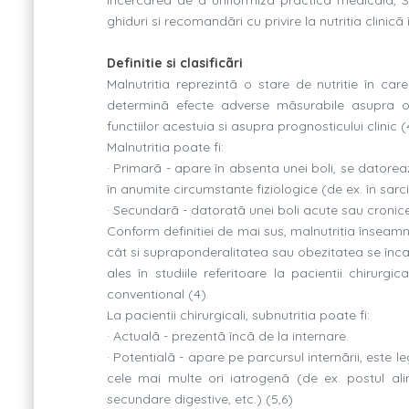
ghiduri si recomandãri cu privire la nutritia clinicã
Definitie si clasificãri
Malnutritia reprezintã o stare de nutritie în car
determinã efecte adverse mãsurabile asupra o
functiilor acestuia si asupra prognosticului clinic (4
Malnutritia poate fi:
· Primarã - apare în absenta unei boli, se datoreazã
în anumite circumstante fiziologice (de ex. în sarcin
· Secundarã - datoratã unei boli acute sau cronice 
Conform definitiei de mai sus, malnutritia înseamnã
cât si supraponderalitatea sau obezitatea se încadr
ales în studiile referitoare la pacientii chirurgi
conventional (4).
La pacientii chirurgicali, subnutritia poate fi:
· Actualã - prezentã încã de la internare.
· Potentialã - apare pe parcursul internãrii, este l
cele mai multe ori iatrogenã (de ex. postul al
secundare digestive, etc.) (5,6)