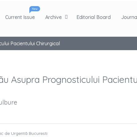
New
Current Issue
Archive
Editorial Board
Journal
ului Pacientului Chirurgical
Sãu Asupra Prognosticului Pacientu
Tulbure
inic de Urgentã Bucuresti