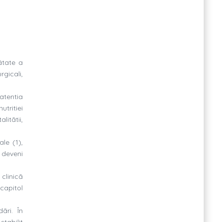
ãtate a
rgicali,
atentia
utritiei
litãtii,
ale (1),
 deveni
clinicã
capitol
ãri. În
tabilit