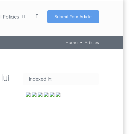
 Policies
Submit Your Article
Home
Articles
lui
Indexed In: