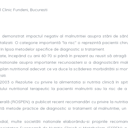
ul Clinic Fundeni, Bucuresti
 au demonstrat impactul negativ al malnutritiei asupra stãrii de sãn
alizati. O categorie importantã "la risc" o reprezintã pacientii chiru
 în lipsa metodelor specifice de diagnostic si tratament.
ate, începând cu anii 60-70 si pânã în prezent au reusit sã atragã 
ernationale asupra importantei recunoasterii si a diagnosticãrii maln
 plan nutritional adecvat ce va duce la scãderea morbiditãtii si morta
ati.
003 o Rezolutie cu privire la alimentatia si nutritia clinicã în spit
i nutritional terapeutic la pacientii malnutriti sau la risc de a
ralã (ROSPEN) a publicat recent recomandãri cu privire la nutritia 
intã metode practice de diagnostic si tratament al malnutritiei, un 
dial, multe societãti nationale elaborându-si propriile recomand
ocietatea Europeanã de Nutritie Clinicã si Metabolism (ESPEN) a s