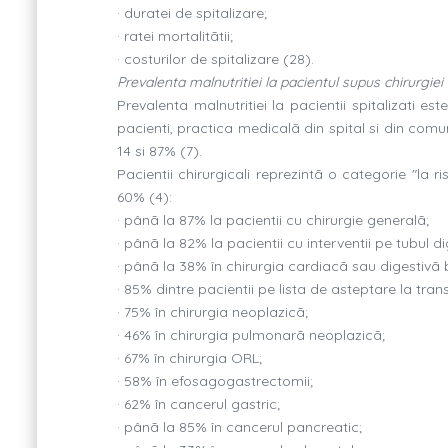
· duratei de spitalizare;
· ratei mortalitãtii;
· costurilor de spitalizare (28).
Prevalenta malnutritiei la pacientul supus chirurgiei
Prevalenta malnutritiei la pacientii spitalizati e
pacienti, practica medicalã din spital si din comuni
14 si 87% (7).
Pacientii chirurgicali reprezintã o categorie "la 
60% (4):
· pânã la 87% la pacientii cu chirurgie generalã;
· pânã la 82% la pacientii cu interventii pe tubul di
· pânã la 38% în chirurgia cardiacã sau digestivã
· 85% dintre pacientii pe lista de asteptare la tran
· 75% în chirurgia neoplazicã;
· 46% în chirurgia pulmonarã neoplazicã;
· 67% în chirurgia ORL;
· 58% în efosagogastrectomii;
· 62% în cancerul gastric;
· pânã la 85% în cancerul pancreatic;