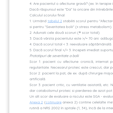
4. Are pacientul o afectiune gravã? (ex. în terapie 
Dacã rãspunsul este "Da" la oricare din întrebãril
Calculul scorului final:
1. Urmând
tabelul 2
stabiliti scorul pentru "Afecta
si pentru "Severitatea bolii" (» stress metabolism).
2. Adunati cele douã scoruri (® scor total).
3. Dacã vârsta pacientului este >/= 70 ani: adãugati
4. Dacã scorul total < 3: reevaluare sãptãmânalã.
5. Dacã scorul final >/= 3: începeti imediat suportul
Prototipuri de severitate a bolii
Scor 1: pacient cu afectiune cronicã, internat p
regularitate. Necesarul proteic este crescut, dar po
Scor 2: pacient la pat, de ex. dupã chirurgie major
artificialã.
Scor 3: pacient critic, cu ventilatie asistatã, etc. 
dar catabolismul proteic si pierderea de azot pot 
Un alt scor de evaluare a riscului este SGA - evalu
Anexa 2
(
cotinuare
anexa 2) contine celelalte me
rutinã a NRS 2002 în spitale (1, 34), încã de la in