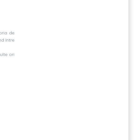
goria de
nd între
ulte ori