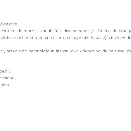
 digestive
ste extrem de mare si variabilã în diverse studii (în functie de cate
tate, neuniformitatea criteriilor de diagnostic folosite), cifrele varii
risc", prevalenta semnalatã în literaturã (5) depãsind de cele mai m
gestiv;
 benignã;
splant;