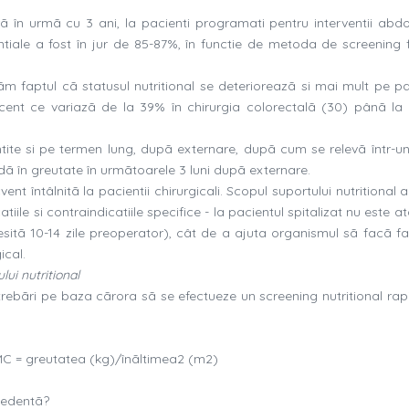
trã în urmã cu 3 ani, la pacienti programati pentru interventii abd
ntiale a fost în jur de 85-87%, în functie de metoda de screening f
 faptul cã statusul nutritional se deterioreazã si mai mult pe pa
rocent ce variazã de la 39% în chirurgia colorectalã (30) pânã la
imtite si pe termen lung, dupã externare, dupã cum se relevã într-un
dã în greutate în urmãtoarele 3 luni dupã externare.
ent întâlnitã la pacientii chirurgicali. Scopul suportului nutritional a
ile si contraindicatiile specifice - la pacientul spitalizat nu este a
esitã 10-14 zile preoperator), cât de a ajuta organismul sã facã fa
ical.
lui nutritional
ebãri pe baza cãrora sã se efectueze un screening nutritional rapid
IMC = greutatea (kg)/înãltimea2 (m2)
cedentã?