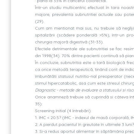
· pânã la 33% în cancerul colorectal.
Într-un studiu multicentric efectuat în tara noas
majore, prevalenta subnutritiei actuale sau pote
(29).
Cum am mentionat mai sus, nu trebuie sã neglijãm
spitalizãrii (scãdere ponderalã >5%), într-un p
chirurgia majorã digestivã (31-33).
Efectele detrimentale ale subnutritiei se fac res
din 1998(34): 70% dintre pacienti continuã sã piar
În concluzie, subnutritia este o tarã biologicã frecv
ca orice metodã terapeuticã, tinând cont de indicati
îmbunãtãti statusul nutritio-nal preoperator (nec
stimul hipercatabolic, asa cum este stresul chirurg
Diagnostic - metode de evaluare a statusului si riscu
Orice anamnezã trebuie sã cuprindã si câteva într
35):
Screening Initial (4 întrebãri):
1. IMC < 20.5? (IMC - indexul de masã corporalã; 
2. A pierdut pacientul în greutate în ultimele 3 luni?
3. Si-a redus aportul alimentar în sãptãmâna pre