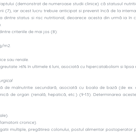
aptului (demonstrat de numeroase studii clinice) cã statusul nutriti
i (7), iar acest lucru trebuie anticipat si prevenit încã de la interna
a dintre status si risc nutritional, deoarece acesta din urmã ia în c
.
ntre criteriile de mai jos (8):
kg/m2.
tice sau renale.
reutate >6% în ultimele 6 luni, asociatã cu hipercatabolism si lipsa ut
urgical
ferã de malnutritie secundarã, asociatã cu boala de bazã (de ex. 
ronicã de organ (renalã, hepaticã, etc.) (9-13). Determinarea aceste
ale).
lamatorii cronice).
tigatii multiple, pregãtirea colonului, postul alimentar postoperator