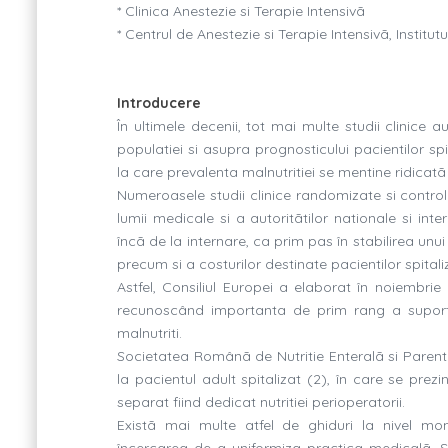
* Clinica Anestezie si Terapie Intensivã
* Centrul de Anestezie si Terapie Intensivã, Institut
Introducere
În ultimele decenii, tot mai multe studii clinice
populatiei si asupra prognosticului pacientilor spit
la care prevalenta malnutritiei se mentine ridicatã
Numeroasele studii clinice randomizate si control
lumii medicale si a autoritãtilor nationale si int
încã de la internare, ca prim pas în stabilirea unui
precum si a costurilor destinate pacientilor spitaliz
Astfel, Consiliul Europei a elaborat în noiembrie 2
recunoscând importanta de prim rang a suportulu
malnutriti.
Societatea Românã de Nutritie Enteralã si Parente
la pacientul adult spitalizat (2), în care se prez
separat fiind dedicat nutritiei perioperatorii.
Existã mai multe atfel de ghiduri la nivel mon
încercarea de a uniformiza practica medicalã, S