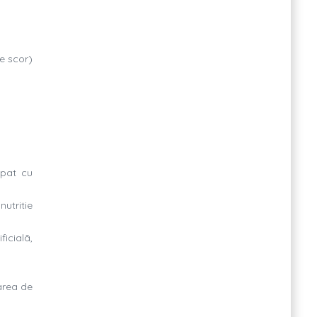
re scor)
 pat cu
nutritie
ficialã,
area de