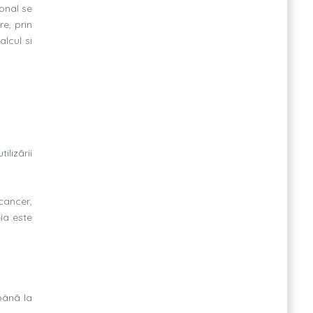
onal se
re, prin
alcul si
ilizãrii
cancer,
ia este
 pânã la