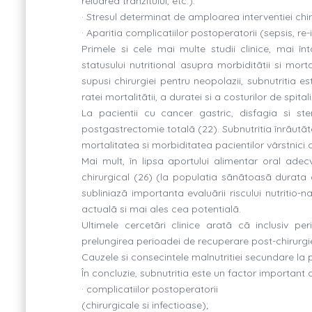
reluarea tranzitului, etc.).
· Stresul determinat de amploarea interventiei chi
· Aparitia complicatiilor postoperatorii (sepsis, re-int
Primele si cele mai multe studii clinice, mai înt
statusului nutritional asupra morbiditãtii si mortal
supusi chirurgiei pentru neopolazii, subnutritia e
ratei mortalitãtii, a duratei si a costurilor de spital
La pacientii cu cancer gastric, disfagia si ste
postgastrectomie totalã (22). Subnutritia înrãutã
mortalitatea si morbiditatea pacientilor vârstnici c
Mai mult, în lipsa aportului alimentar oral adecv
chirurgical (26) (la populatia sãnãtoasã durata de
subliniazã importanta evaluãrii riscului nutritio-
actualã si mai ales cea potentialã.
Ultimele cercetãri clinice aratã cã inclusiv 
prelungirea perioadei de recuperare post-chirurgi
Cauzele si consecintele malnutritiei secundare la 
În concluzie, subnutritia este un factor important d
· complicatiilor postoperatorii
(chirurgicale si infectioase);