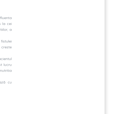
fluenta
s la cei
iilor, a
istulei
 creste
cientul
t lucru
nutritia
iazã cu