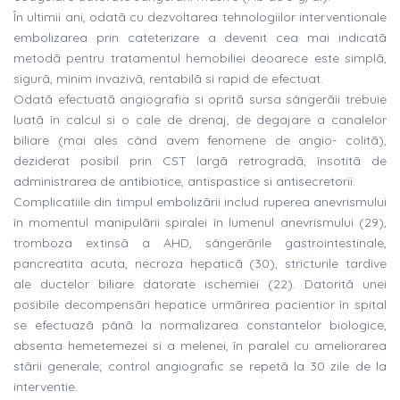
În ultimii ani, odatã cu dezvoltarea tehnologiilor interventionale
embolizarea prin cateterizare a devenit cea mai indicatã
metodã pentru tratamentul hemobiliei deoarece este simplã,
sigurã, minim invazivã, rentabilã si rapid de efectuat.
Odatã efectuatã angiografia si opritã sursa sângerãii trebuie
luatã în calcul si o cale de drenaj, de degajare a canalelor
biliare (mai ales când avem fenomene de angio- colitã),
deziderat posibil prin CST largã retrogradã, însotitã de
administrarea de antibiotice, antispastice si antisecretorii.
Complicatiile din timpul embolizãrii includ ruperea anevrismului
în momentul manipulãrii spiralei în lumenul anevrismului (29),
tromboza extinsã a AHD, sângerãrile gastrointestinale,
pancreatita acuta, necroza hepaticã (30), stricturile tardive
ale ductelor biliare datorate ischemiei (22). Datoritã unei
posibile decompensãri hepatice urmãrirea pacientior în spital
se efectuazã pânã la normalizarea constantelor biologice,
absenta hemetemezei si a melenei, în paralel cu ameliorarea
stãrii generale; control angiografic se repetã la 30 zile de la
interventie.