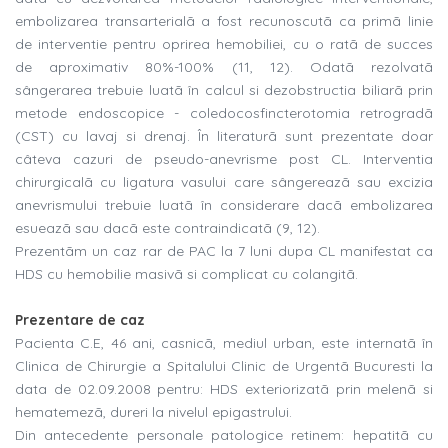
embolizarea transarterialã a fost recunoscutã ca primã linie
de interventie pentru oprirea hemobiliei, cu o ratã de succes
de aproximativ 80%-100% (11, 12). Odatã rezolvatã
sângerarea trebuie luatã în calcul si dezobstructia biliarã prin
metode endoscopice - coledocosfincterotomia retrogradã
(CST) cu lavaj si drenaj. În literaturã sunt prezentate doar
câteva cazuri de pseudo-anevrisme post CL. Interventia
chirurgicalã cu ligatura vasului care sângereazã sau excizia
anevrismului trebuie luatã în considerare dacã embolizarea
esueazã sau dacã este contraindicatã (9, 12).
Prezentãm un caz rar de PAC la 7 luni dupa CL manifestat ca
HDS cu hemobilie masivã si complicat cu colangitã.
Prezentare de caz
Pacienta C.E, 46 ani, casnicã, mediul urban, este internatã în
Clinica de Chirurgie a Spitalului Clinic de Urgentã Bucuresti la
data de 02.09.2008 pentru: HDS exteriorizatã prin melenã si
hematemezã, dureri la nivelul epigastrului.
Din antecedente personale patologice retinem: hepatitã cu