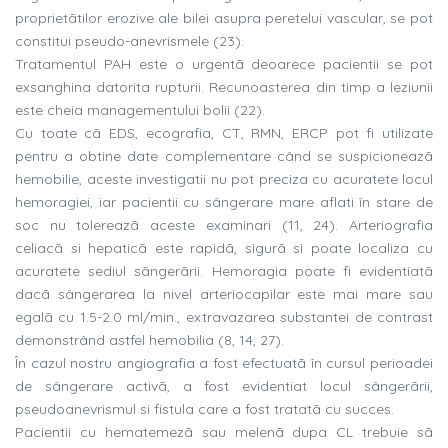
proprietãtilor erozive ale bilei asupra peretelui vascular, se pot
constitui pseudo-anevrismele (23).
Tratamentul PAH este o urgentã deoarece pacientii se pot
exsanghina datorita rupturii. Recunoasterea din timp a leziunii
este cheia managementului bolii (22).
Cu toate cã EDS, ecografia, CT, RMN, ERCP pot fi utilizate
pentru a obtine date complementare când se suspicioneazã
hemobilie, aceste investigatii nu pot preciza cu acuratete locul
hemoragiei, iar pacientii cu sângerare mare aflati în stare de
soc nu tolereazã aceste examinari (11, 24). Arteriografia
celiacã si hepaticã este rapidã, sigurã si poate localiza cu
acuratete sediul sãngerãrii. Hemoragia poate fi evidentiatã
dacã sângerarea la nivel arteriocapilar este mai mare sau
egalã cu 1.5-2.0 ml/min., extravazarea substantei de contrast
demonstrând astfel hemobilia (8, 14, 27).
În cazul nostru angiografia a fost efectuatã în cursul perioadei
de sângerare activã, a fost evidentiat locul sângerãrii,
pseudoanevrismul si fistula care a fost tratatã cu succes.
Pacientii cu hematemezã sau melenã dupa CL trebuie sã