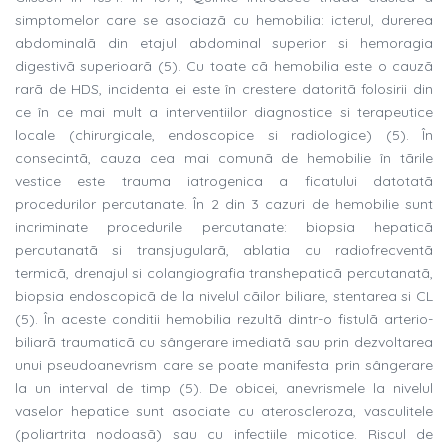
simptomelor care se asociazã cu hemobilia: icterul, durerea
abdominalã din etajul abdominal superior si hemoragia
digestivã superioarã (5). Cu toate cã hemobilia este o cauzã
rarã de HDS, incidenta ei este în crestere datoritã folosirii din
ce în ce mai mult a interventiilor diagnostice si terapeutice
locale (chirurgicale, endoscopice si radiologice) (5). În
consecintã, cauza cea mai comunã de hemobilie în tãrile
vestice este trauma iatrogenica a ficatului datotatã
procedurilor percutanate. În 2 din 3 cazuri de hemobilie sunt
incriminate procedurile percutanate: biopsia hepaticã
percutanatã si transjugularã, ablatia cu radiofrecventã
termicã, drenajul si colangiografia transhepaticã percutanatã,
biopsia endoscopicã de la nivelul cãilor biliare, stentarea si CL
(5). În aceste conditii hemobilia rezultã dintr-o fistulã arterio-
biliarã traumaticã cu sângerare imediatã sau prin dezvoltarea
unui pseudoanevrism care se poate manifesta prin sângerare
la un interval de timp (5). De obicei, anevrismele la nivelul
vaselor hepatice sunt asociate cu ateroscleroza, vasculitele
(poliartrita nodoasã) sau cu infectiile micotice. Riscul de