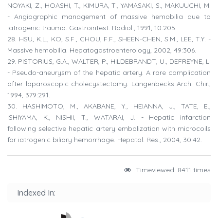
NOYAKI, Z., HOASHI, T., KIMURA, T., YAMASAKI, S., MAKUUCHI, M.
- Angiographic management of massive hemobilia due to
iatrogenic trauma. Gastrointest. Radiol., 1991, 10:205.
28. HSU, K.L., KO, S.F., CHOU, F.F., SHEEN-CHEN, S.M., LEE, T.Y. -
Massive hemobilia. Hepatogastroenterology, 2002, 49:306.
29. PISTORIUS, G.A., WALTER, P., HILDEBRANDT, U., DEFREYNE, L.
- Pseudo-aneurysm of the hepatic artery. A rare complication
after laparoscopic cholecystectomy. Langenbecks Arch. Chir.,
1994, 379:291.
30. HASHIMOTO, M., AKABANE, Y., HEIANNA, J., TATE, E.,
ISHIYAMA, K., NISHII, T., WATARAI, J. - Hepatic infarction
following selective hepatic artery embolization with microcoils
for iatrogenic biliary hemorrhage. Hepatol. Res., 2004, 30:42.
Timeviewed: 8411 times
Indexed In: