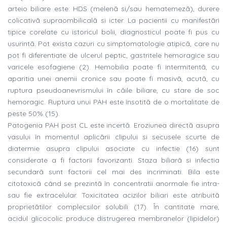
arteio biliare este: HDS (melenã si/sau hematemezã), durere
colicativã supraombilicalã si icter. La pacientii cu manifestãri
tipice corelate cu istoricul bolii, diagnosticul poate fi pus cu
usurintã. Pot exista cazuri cu simptomatologie atipicã, care nu
pot fi diferentiate de ulcerul peptic, gastritele hemoragice sau
varicele esofagiene (2). Hemobilia poate fi intermitentã, cu
aparitia unei anemii cronice sau poate fi masivã, acutã, cu
ruptura pseudoanevrismului în cãile biliare, cu stare de soc
hemoragic. Ruptura unui PAH este însotitã de o mortalitate de
peste 50% (15).
Patogenia PAH post CL este incertã. Eroziunea directã asupra
vasului în momentul aplicãrii clipului si secusele scurte de
diatermie asupra clipului asociate cu infectie (16) sunt
considerate a fi factorii favorizanti. Staza biliarã si infectia
secundarã sunt factorii cel mai des incriminati. Bila este
citotoxicã când se prezintã în concentratii anormale fie intra-
sau fie extracelular. Toxicitatea acizilor biliari este atribuitã
proprietãtilor complecsilor solubili (17). În cantitate mare,
acidul glicocolic produce distrugerea membranelor (lipidelor)