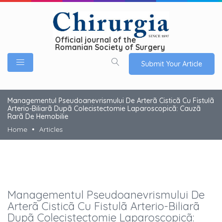
Official journal of the
Romanian Society of Surgery
Submit Your Article
Managementul Pseudoanevrismului De Arterã Cisticã Cu Fistulã
Arterio-Biliarã Dupã Colecistectomie Laparoscopicã: Cauzã
Rarã De Hemobilie
Home
Articles
Managementul Pseudoanevrismului De
Arterã Cisticã Cu Fistulã Arterio-Biliarã
Dupã Colecistectomie Laparoscopicã: