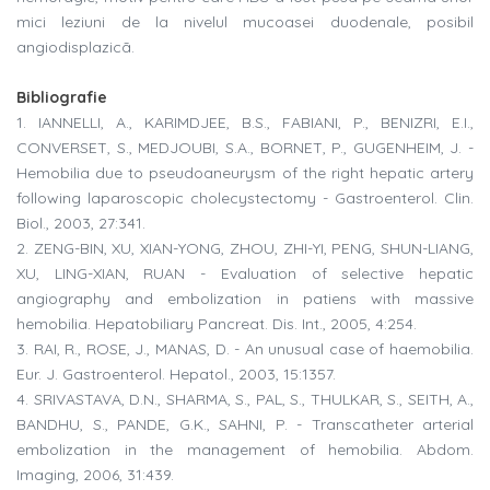
mici leziuni de la nivelul mucoasei duodenale, posibil
angiodisplazicã.
Bibliografie
1. IANNELLI, A., KARIMDJEE, B.S., FABIANI, P., BENIZRI, E.I.,
CONVERSET, S., MEDJOUBI, S.A., BORNET, P., GUGENHEIM, J. -
Hemobilia due to pseudoaneurysm of the right hepatic artery
following laparoscopic cholecystectomy - Gastroenterol. Clin.
Biol., 2003, 27:341.
2. ZENG-BIN, XU, XIAN-YONG, ZHOU, ZHI-YI, PENG, SHUN-LIANG,
XU, LING-XIAN, RUAN - Evaluation of selective hepatic
angiography and embolization in patiens with massive
hemobilia. Hepatobiliary Pancreat. Dis. Int., 2005, 4:254.
3. RAI, R., ROSE, J., MANAS, D. - An unusual case of haemobilia.
Eur. J. Gastroenterol. Hepatol., 2003, 15:1357.
4. SRIVASTAVA, D.N., SHARMA, S., PAL, S., THULKAR, S., SEITH, A.,
BANDHU, S., PANDE, G.K., SAHNI, P. - Transcatheter arterial
embolization in the management of hemobilia. Abdom.
Imaging, 2006, 31:439.