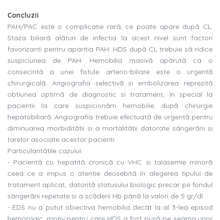
Concluzii
PAH/PAC este o complicatie rarã, ce poate apare dupã CL.
Staza biliarã alãturi de infectia la acest nivel sunt factori
favorizanti pentru aparitia PAH. HDS dupã CL trebuie sã ridice
suspiciunea de PAH. Hemobilia masivã apãrutã ca o
consecintã a unei fistule arterio-biliare este o urgentã
chirurgicalã. Angiografia selectivã si embolizarea reprezitã
obtiunea optimã de diagnostic si tratament, în special la
pacientii la care suspicionãm hemobilie dupã chirurgie
hepatobiliarã. Angiografia trebuie efectuatã de urgentã pentru
diminuarea morbiditãtii si a mortalitãtii datorate sângerãrii si
tarelor asociate acestor pacienti.
Particularitãtile cazului:
- Pacientã cu hepatitã cronicã cu VHC si talasemie minorã
ceea ce a impus o atentie deosebitã în alegerea tipului de
tratament aplicat, datoritã statusului biologic precar pe fondul
sângerãrii repetate si a scãderii Hb pânã la valori de 5 gr/dl.
- EDS nu a putut obiectiva hemobilia decât la al 3-lea episod
hemoragic, motiv pentru care HDS a fost pusã pe seama unor