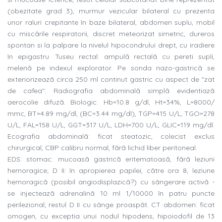
(obezitate grad 3), murmur vezicular bilateral cu prezenta
unor raluri crepitante în baze bilateral, abdomen suplu, mobil
cu miscãrile respiratorii, discret meteorizat simetric, dureros
spontan si la palpare la nivelul hipocondrului drept, cu iradiere
în epigastru. Tuseu rectal: ampulã rectalã cu pereti supli,
melenã pe indexul explorator. Pe sonda nazo-gastricã se
exteriorizeazã circa 250 ml continut gastric cu aspect de "zat
de cafea". Radiografia abdominalã simplã evidentiazã
aerocolie difuzã. Biologic: Hb=10.8 g/dl, Ht=34%, L=8000/
mmc, BT=4.89 mg/dl, (BC=3.44 mg/dl), TGP=415 U/L, TGO=278
U/L, FAL=158 U/L, GGT=317 U/L, LDH=700 U/L, GLIC=119 mg/dl.
Ecografia abdominalã: ficat steatozic, colecist exclus
chirurgical, CBP calibru normal, fãrã lichid liber peritoneal.
EDS: stomac: mucoasã gastricã eritematoasã, fãrã leziuni
hemoragice; D II: în apropierea papilei, cãtre ora 8, leziune
hemoragicã (posibil angiodisplazicã?) cu sângerare activã -
se injecteazã adrenalinã 10 ml 1/10000 în patru puncte
perilezional; restul D II cu sânge proaspãt. CT abdomen: ficat
omogen, cu exceptia unui nodul hipodens, hipoiodofil de 13