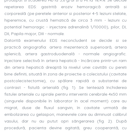
proaspat si scãderea Hb la 5,6 g/dl si a Ht la 18,4%. Se decide
repetarea EDS: gastritã eroziv hemoragicã antralã si
corporealã (pe peretele anterior si posterior 4-5 leziuni stelate,
hiperemice, cu crustã hematicã de circa 3 mm - leziuni cu
potential hemoragic - injectare adrenalinã 1/10000), pilor, DI,
DII, Papila major, DIII - normale.
Datoritã examenului EDS neconcludent se decide si se
practicã angiografia: artera mezentericã superioarã, artera
splenicã, artera gastroduodenalã - normale angiografic.
Injectare selectivã în artera hepaticã - încãrcare printr-un ram
din artera hepaticã dreaptã la nivelul unei cavitãti cu pereti
bine definiti, situatã în zona de proiectie a colecistului (cavitate
postcolecistectomie), cu spãlare rapidã a substantei de
contrast - fistulã arterialã (fig. 1). Se tenteazã închiderea
fistulei arteriale cu spirale pentru interventii cerebrale 4x50 mm
(singurele disponibile în laborator în acel moment) care au
migrat, duse de fluxul sangvin, în cavitate urmatã de
embolizarea cu gelaspon; manevrele care au diminuat calibrul
vasului, dar nu au putut opri sângerarea (fig. 2). Dupã
procedurã, pacienta devine agitatã, greu cooperantã, cu