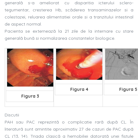
generalã s-a ameliorat cu disparitia icterului sclero-
tegumentar, cresterea Hb, scãderea transaminazelor si a
colestazei, reluarea alimentatiei orale si a tranzitului intestinal
de aspect normal.
Pacienta se externeazã la 21 zile de la internare cu stare
generalã bunã si normalizarea constantelor biologice.
Figura 4
Figura 5
Figura 3
Discutii
PAH sau PAC reprezintã o complicatie rarã dupã CL. În
literaturã sunt amintite aproximativ 27 de cazuri de PAC dupã
CL (13, 14). Triada clasicã a hemobiliei datoratã unei fistule