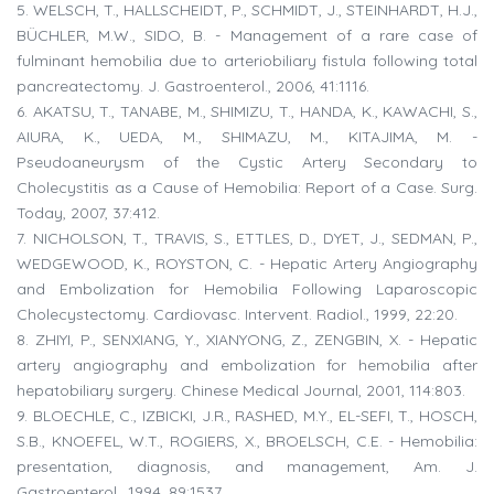
5. WELSCH, T., HALLSCHEIDT, P., SCHMIDT, J., STEINHARDT, H.J.,
BÜCHLER, M.W., SIDO, B. - Management of a rare case of
fulminant hemobilia due to arteriobiliary fistula following total
pancreatectomy. J. Gastroenterol., 2006, 41:1116.
6. AKATSU, T., TANABE, M., SHIMIZU, T., HANDA, K., KAWACHI, S.,
AIURA, K., UEDA, M., SHIMAZU, M., KITAJIMA, M. -
Pseudoaneurysm of the Cystic Artery Secondary to
Cholecystitis as a Cause of Hemobilia: Report of a Case. Surg.
Today, 2007, 37:412.
7. NICHOLSON, T., TRAVIS, S., ETTLES, D., DYET, J., SEDMAN, P.,
WEDGEWOOD, K., ROYSTON, C. - Hepatic Artery Angiography
and Embolization for Hemobilia Following Laparoscopic
Cholecystectomy. Cardiovasc. Intervent. Radiol., 1999, 22:20.
8. ZHIYI, P., SENXIANG, Y., XIANYONG, Z., ZENGBIN, X. - Hepatic
artery angiography and embolization for hemobilia after
hepatobiliary surgery. Chinese Medical Journal, 2001, 114:803.
9. BLOECHLE, C., IZBICKI, J.R., RASHED, M.Y., EL-SEFI, T., HOSCH,
S.B., KNOEFEL, W.T., ROGIERS, X., BROELSCH, C.E. - Hemobilia:
presentation, diagnosis, and management, Am. J.
Gastroenterol., 1994, 89:1537.