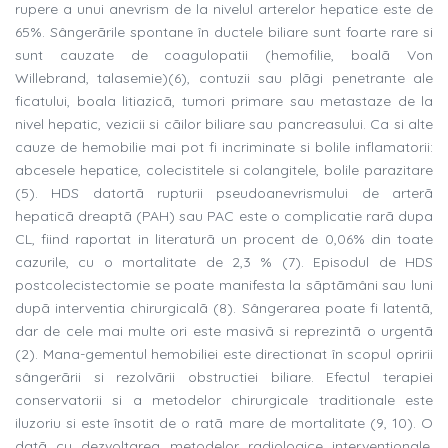
rupere a unui anevrism de la nivelul arterelor hepatice este de
65%. Sângerãrile spontane în ductele biliare sunt foarte rare si
sunt cauzate de coagulopatii (hemofilie, boalã Von
Willebrand, talasemie)(6), contuzii sau plãgi penetrante ale
ficatului, boala litiazicã, tumori primare sau metastaze de la
nivel hepatic, vezicii si cãilor biliare sau pancreasului. Ca si alte
cauze de hemobilie mai pot fi incriminate si bolile inflamatorii:
abcesele hepatice, colecistitele si colangitele, bolile parazitare
(5). HDS datortã rupturii pseudoanevrismului de arterã
hepaticã dreaptã (PAH) sau PAC este o complicatie rarã dupa
CL, fiind raportat in literaturã un procent de 0,06% din toate
cazurile, cu o mortalitate de 2,3 % (7). Episodul de HDS
postcolecistectomie se poate manifesta la sãptãmâni sau luni
dupã interventia chirurgicalã (8). Sângerarea poate fi latentã,
dar de cele mai multe ori este masivã si reprezintã o urgentã
(2). Mana-gementul hemobiliei este directionat în scopul opririi
sângerãrii si rezolvãrii obstructiei biliare. Efectul terapiei
conservatorii si a metodelor chirurgicale traditionale este
iluzoriu si este însotit de o ratã mare de mortalitate (9, 10). O
datã cu dezvoltarea metodelor radiologice interventionale,