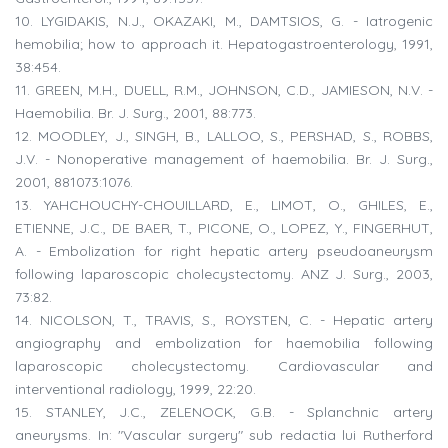
10. LYGIDAKIS, N.J., OKAZAKI, M., DAMTSIOS, G. - Iatrogenic
hemobilia; how to approach it. Hepatogastroenterology, 1991,
38:454.
11. GREEN, M.H., DUELL, R.M., JOHNSON, C.D., JAMIESON, N.V. -
Haemobilia. Br. J. Surg., 2001, 88:773.
12. MOODLEY, J., SINGH, B., LALLOO, S., PERSHAD, S., ROBBS,
J.V. - Nonoperative management of haemobilia. Br. J. Surg.,
2001, 881073:1076.
13. YAHCHOUCHY-CHOUILLARD, E., LIMOT, O., GHILES, E.,
ETIENNE, J.C., DE BAER, T., PICONE, O., LOPEZ, Y., FINGERHUT,
A. - Embolization for right hepatic artery pseudoaneurysm
following laparoscopic cholecystectomy. ANZ J. Surg., 2003,
73:82.
14. NICOLSON, T., TRAVIS, S., ROYSTEN, C. - Hepatic artery
angiography and embolization for haemobilia following
laparoscopic cholecystectomy. Cardiovascular and
interventional radiology, 1999, 22:20.
15. STANLEY, J.C., ZELENOCK, G.B. - Splanchnic artery
aneurysms. In: "Vascular surgery" sub redactia lui Rutherford