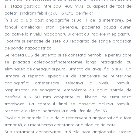
zi; staza gastricã între 300- 400 ml/zi cu aspect de "zat de
cafea", sindrom febril (37,8 - 37,5°C. periferic).
În ziua a 6-a post angiografie (ziua 11 de la internare), pe
fondul ameliorãrii stãrii generale, pacienta acuzã dureri
colicative la nivelul hipocondrului drept cu iradiere în epigastru,
lipotimii si senzatie de sete, cu reaparitia de sânge proaspãt
pe sonda nazogastricã.
Se repetã EDS de urgentã si se constatã hemobilie pentru care
se practicã coledocosfincterotomie largã retrogradã cu
eliminarea de cheaguri si puroi, urmatã de lavaj (fig. 3 si 4). Ca
urmare a repetãrii episodului de sângerare se reintervine
angiografic: cateterizare selectivã la nivelul ramului
rãspunzator de sângerare; embolizare cu douã spirale de
periferie 4 x 50 mm acoperite cu fibrinã, ce stimuleaza
tromboza. La controlul final se observã ocluzia ramului
respectiv, cu lipsa încãrcãrii la nivelul fistulei (fig. 5).
Evolutia în primele 2 zile de la reinterventia angiograficã a fost
trenantã, cu mentinerea constantelor biologice ridicate.
Sub tratament conservator, la 9 zile post angiografie, starea