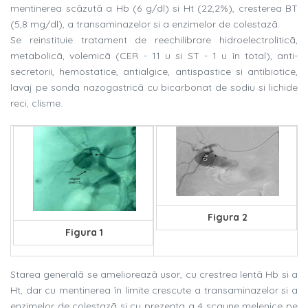
mentinerea scãzutã a Hb (6 g/dl) si Ht (22,2%), cresterea BT
(5,8 mg/dl), a transaminazelor si a enzimelor de colestazã.
Se reinstituie tratament de reechilibrare hidroelectroliticã,
metabolicã, volemicã (CER - 11 u si ST - 1 u în total), anti-
secretorii, hemostatice, antialgice, antispastice si antibiotice,
lavaj pe sonda nazogastricã cu bicarbonat de sodiu si lichide
reci, clisme.
Figura 2
Figura 1
Starea generalã se amelioreazã usor, cu crestrea lentã Hb si a
Ht, dar cu mentinerea în limite crescute a transaminazelor si a
enzimelor de colestazã si cu prezenta a 4 scaune melenice pe