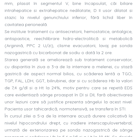
mm, plasat în segmentul V, bine încapsulat; cãi biliare
intrahepatice si extrahepatice nedilatate; D II usor dilatat si
stazic la nivelul genunchiului inferior; fãrã lichid liber în
cavitatea perionealã.
Se instituie tratament cu antisecretorii, hemostatice, antialgice,
antispastice, reechilibrare hidro-electroliticã si metabolicã
(Argininã, PPC 2 U/zi), clisme evacuatorii, lavaj pe sonda
nazogastricã cu bicarbonat de sodiu o datã la 2 ore.
Starea generalã se amelioreazã sub tratament conservator,
cu disparitia în ziua a 3-a de la internare a melenei, cu stazã
gastricã de aspect normal bilios, cu scãderea lentã a TGO,
TGP, FAL, LDH, GGT, bilirubinei, dar si cu scãderea Hb la valori
de 7,4 g/dl si a Ht la 24%, motiv pentru care se repetã EDS
care evidentiazã sânge proaspat în DI si DII, farã obiectivarea
unor leziuni care sã justifice prezenta sângelui la acest nivel.
Pacienta usor tahicardicã, normotensivã, se transfera în STI.
În cursul zilei a 5-a de la internare acuzã durere colicativã la
nivelul hipocondrului drept, cu iradiere interscapulovertebral,
urmatã de exteriorizarea pe sonda nazogastricã de sânge