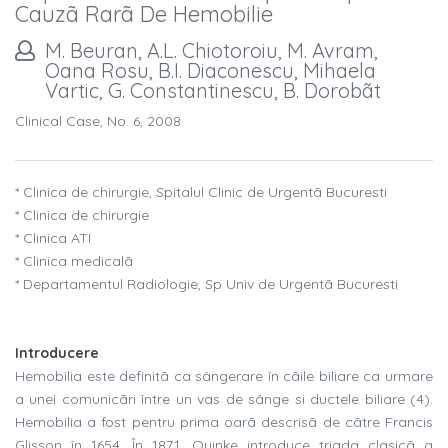
Cauzã Rarã De Hemobilie
M. Beuran, A.L. Chiotoroiu, M. Avram,
Oana Rosu, B.I. Diaconescu, Mihaela
Vartic, G. Constantinescu, B. Dorobãt
Clinical Case, No. 6, 2008
* Clinica de chirurgie, Spitalul Clinic de Urgentã Bucuresti
* Clinica de chirurgie
* Clinica ATI
* Clinica medicalã
* Departamentul Radiologie, Sp Univ de Urgentã Bucuresti
Introducere
Hemobilia este definitã ca sângerare în cãile biliare ca urmare
a unei comunicãri între un vas de sânge si ductele biliare (4).
Hemobilia a fost pentru prima oarã descrisã de cãtre Francis
Glisson în 1654. În 1871, Quinke introduce triada clasicã a