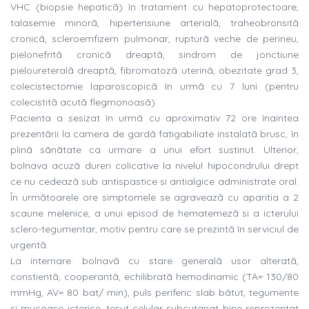
VHC (biopsie hepaticã) în tratament cu hepatoprotectoare,
talasemie minorã, hipertensiune arterialã, traheobronsitã
cronicã, scleroemfizem pulmonar, rupturã veche de perineu,
pielonefritã cronicã dreaptã, sindrom de jonctiune
pieloureteralã dreaptã, fibromatozã uterinã, obezitate grad 3,
colecistectomie laparoscopicã în urmã cu 7 luni (pentru
colecistitã acutã flegmonoasã).
Pacienta a sesizat în urmã cu aproximativ 72 ore înaintea
prezentãrii la camera de gardã fatigabiliate instalatã brusc, în
plinã sãnãtate ca urmare a unui efort sustinut. Ulterior,
bolnava acuzã dureri colicative la nivelul hipocondrului drept
ce nu cedeazã sub antispastice si antialgice administrate oral.
În urmãtoarele ore simptomele se agraveazã cu aparitia a 2
scaune melenice, a unui episod de hematemezã si a icterului
sclero-tegumentar, motiv pentru care se prezintã în serviciul de
urgentã.
La internare: bolnavã cu stare generalã usor alteratã,
constientã, cooperantã, echilibratã hemodinamic (TA= 130/80
mmHg, AV= 80 bat/ min), puls periferic slab bãtut, tegumente
si mucoase icterice, tesut celular subcutanat bine reprezentat