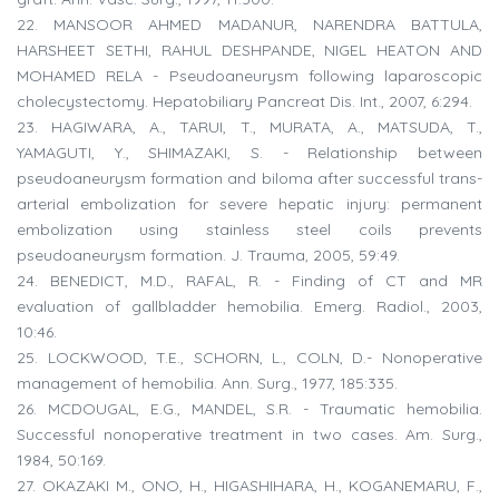
22. MANSOOR AHMED MADANUR, NARENDRA BATTULA,
HARSHEET SETHI, RAHUL DESHPANDE, NIGEL HEATON AND
MOHAMED RELA - Pseudoaneurysm following laparoscopic
cholecystectomy. Hepatobiliary Pancreat Dis. Int., 2007, 6:294.
23. HAGIWARA, A., TARUI, T., MURATA, A., MATSUDA, T.,
YAMAGUTI, Y., SHIMAZAKI, S. - Relationship between
pseudoaneurysm formation and biloma after successful trans-
arterial embolization for severe hepatic injury: permanent
embolization using stainless steel coils prevents
pseudoaneurysm formation. J. Trauma, 2005, 59:49.
24. BENEDICT, M.D., RAFAL, R. - Finding of CT and MR
evaluation of gallbladder hemobilia. Emerg. Radiol., 2003,
10:46.
25. LOCKWOOD, T.E., SCHORN, L., COLN, D.- Nonoperative
management of hemobilia. Ann. Surg., 1977, 185:335.
26. MCDOUGAL, E.G., MANDEL, S.R. - Traumatic hemobilia.
Successful nonoperative treatment in two cases. Am. Surg.,
1984, 50:169.
27. OKAZAKI M., ONO, H., HIGASHIHARA, H., KOGANEMARU, F.,