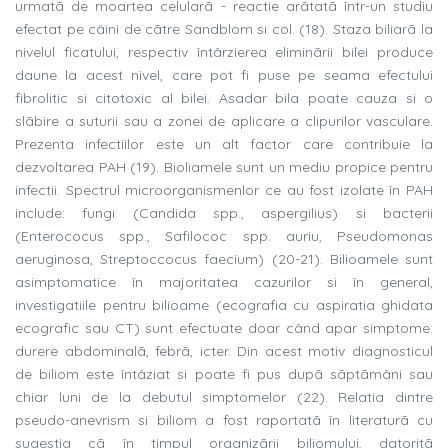
urmatã de moartea celularã - reactie arãtatã într-un studiu
efectat pe câini de cãtre Sandblom si col. (18). Staza biliarã la
nivelul ficatului, respectiv întârzierea eliminãrii bilei produce
daune la acest nivel, care pot fi puse pe seama efectului
fibrolitic si citotoxic al bilei. Asadar bila poate cauza si o
slãbire a suturii sau a zonei de aplicare a clipurilor vasculare.
Prezenta infectiilor este un alt factor care contribuie la
dezvoltarea PAH (19). Bioliamele sunt un mediu propice pentru
infectii. Spectrul microorganismenlor ce au fost izolate în PAH
include: fungi (Candida spp., aspergilius) si bacterii
(Enterococus spp., Safilococ spp. auriu, Pseudomonas
aeruginosa, Streptoccocus faecium) (20-21). Bilioamele sunt
asimptomatice în majoritatea cazurilor si în general,
investigatiile pentru bilioame (ecografia cu aspiratia ghidata
ecografic sau CT) sunt efectuate doar când apar simptome:
durere abdominalã, febrã, icter. Din acest motiv diagnosticul
de biliom este întâziat si poate fi pus dupã sãptãmâni sau
chiar luni de la debutul simptomelor (22). Relatia dintre
pseudo-anevrism si biliom a fost raportatã în literaturã cu
sugestia cã în timpul organizãrii biliomului, datoritã