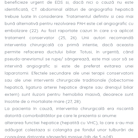
beneficieze urgent de EDS si, dacã nici o cauzã nu este
identificatã, CT abdominal alãturi de angiografia hepaticã
trebuie luate în considerare. Tratamentul definitiv si cea mai
bunã alternativã pentru rezolvarea PAH este cel angiografic cu
embolizare (22). Au fost raportate cazuri în care s-a aplicat
tratament conservator (25, 26). Unii autori recomandã
interventia chirurgicalã ca primã intentie, dacã aceasta
permite refacerea ductului biliar. Totusi, în urgentã, când
pseudo-anevrismul se rupe/ sângereazã, este mai usor sã se
intervinã angiografic si este de preferat evitarea unei
laparotomii. Efectele secundare ale unei terapii conservatorii
sau ale unei interventii chirurgicale traditionale (lobectomie
hepaticã, ligatura arterei hepatice drepte sau drenajul biliar
extern) sunt iluzorii pentru hemobilia masivã, deoarece sunt
însotite de o mortaliate mare (27, 28).
La pacienta în cauzã, interventia chirurgicalã era riscantã
datoritã comorbiditãtilor pe care le prezenta si anume:
alterarea functiei hepatice (hepatitã cu VHC), la care s-au mai
adãugat colestaza si colangita pe fondul unor tulburãri de
coagulare datorate sângerãrii masive (Hb de 5 g/dl).