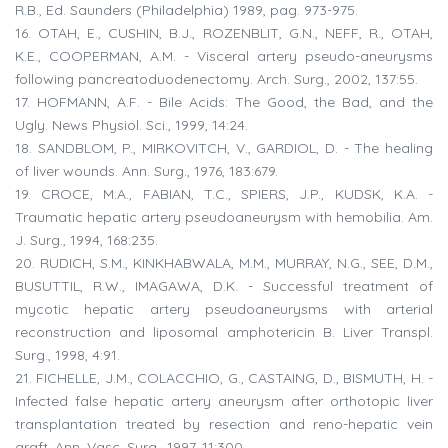
R.B., Ed. Saunders (Philadelphia) 1989, pag. 973-975.
16. OTAH, E., CUSHIN, B.J., ROZENBLIT, G.N., NEFF, R., OTAH,
K.E., COOPERMAN, A.M. - Visceral artery pseudo-aneurysms
following pancreatoduodenectomy. Arch. Surg., 2002, 137:55.
17. HOFMANN, A.F. - Bile Acids: The Good, the Bad, and the
Ugly. News Physiol. Sci., 1999, 14:24.
18. SANDBLOM, P., MIRKOVITCH, V., GARDIOL, D. - The healing
of liver wounds. Ann. Surg., 1976, 183:679.
19. CROCE, M.A., FABIAN, T.C., SPIERS, J.P., KUDSK, K.A. -
Traumatic hepatic artery pseudoaneurysm with hemobilia. Am.
J. Surg., 1994, 168:235.
20. RUDICH, S.M., KINKHABWALA, M.M., MURRAY, N.G., SEE, D.M.,
BUSUTTIL, R.W., IMAGAWA, D.K. - Successful treatment of
mycotic hepatic artery pseudoaneurysms with arterial
reconstruction and liposomal amphotericin B. Liver Transpl.
Surg., 1998, 4:91.
21. FICHELLE, J.M., COLACCHIO, G., CASTAING, D., BISMUTH, H. -
Infected false hepatic artery aneurysm after orthotopic liver
transplantation treated by resection and reno-hepatic vein
graft. Ann. Vasc. Surg., 1997, 11:300.