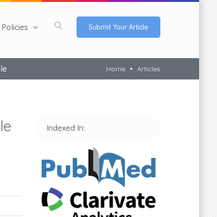
Policies
Submit Your Article
le
Home
Articles
le
Indexed In: