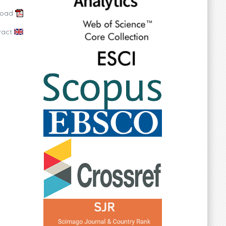
load
ract