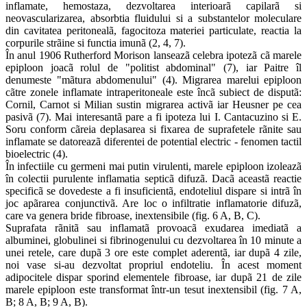
inflamate, hemostaza, dezvoltarea interioarã capilarã si
neovascularizarea, absorbtia fluidului si a substantelor moleculare
din cavitatea peritonealã, fagocitoza materiei particulate, reactia la
corpurile strãine si functia imunã (2, 4, 7).
În anul 1906 Rutherford Morison lanseazã celebra ipotezã cã marele
epiploon joacã rolul de "politist abdominal" (7), iar Paitre îl
denumeste "mãtura abdomenului" (4). Migrarea marelui epiploon
cãtre zonele inflamate intraperitoneale este încã subiect de disputã:
Cornil, Carnot si Milian sustin migrarea activã iar Heusner pe cea
pasivã (7). Mai interesantã pare a fi ipoteza lui I. Cantacuzino si E.
Soru conform cãreia deplasarea si fixarea de suprafetele rãnite sau
inflamate se datoreazã diferentei de potential electric - fenomen tactil
bioelectric (4).
În infectiile cu germeni mai putin virulenti, marele epiploon izoleazã
în colectii purulente inflamatia septicã difuzã. Dacã aceastã reactie
specificã se dovedeste a fi insuficientã, endoteliul dispare si intrã în
joc apãrarea conjunctivã. Are loc o infiltratie inflamatorie difuzã,
care va genera bride fibroase, inextensibile (fig. 6 A, B, C).
Suprafata rãnitã sau inflamatã provoacã exudarea imediatã a
albuminei, globulinei si fibrinogenului cu dezvoltarea în 10 minute a
unei retele, care dupã 3 ore este complet aderentã, iar dupã 4 zile,
noi vase si-au dezvoltat propriul endoteliu. În acest moment
adipocitele dispar sporind elementele fibroase, iar dupã 21 de zile
marele epiploon este transformat într-un tesut inextensibil (fig. 7 A,
B; 8 A, B; 9 A, B).