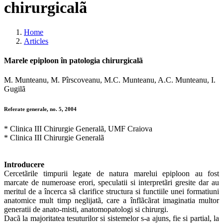
chirurgicalã
Home
Articles
Marele epiploon în patologia chirurgicalã
M. Munteanu, M. Pîrscoveanu, M.C. Munteanu, A.C. Munteanu, I.
Gugilã
Referate generale, no. 5, 2004
* Clinica III Chirurgie Generalã, UMF Craiova
* Clinica III Chirurgie Generalã
Introducere
Cercetãrile timpurii legate de natura marelui epiploon au fost
marcate de numeroase erori, speculatii si interpretãri gresite dar au
meritul de a încerca sã clarifice structura si functiile unei formatiuni
anatomice mult timp neglijatã, care a înflãcãrat imaginatia multor
generatii de anato-misti, anatomopatologi si chirurgi.
Dacã la majoritatea tesuturilor si sistemelor s-a ajuns, fie si partial, la