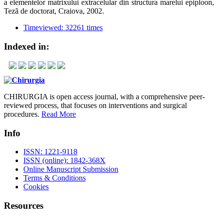
a elementelor matrixului extracelular din structura marelui epiploon,
Tezã de doctorat, Craiova, 2002.
Timeviewed: 32261 times
Indexed in:
CHIRURGIA is open access journal, with a comprehensive peer-
reviewed process, that focuses on interventions and surgical
procedures.
Read More
Info
ISSN: 1221-9118
ISSN (online): 1842-368X
Online Manuscript Submission
Terms & Conditions
Cookies
Resources