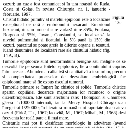
cazuri; un caz a fost comunicat si în tara noastrã de Rada,
Costa si Golas, în revista Chirurgia, nr. 1, ianuarie -
februarie, 1997.
Figura
Chistul hidatic primitiv al marelui epiploon este o localizare
13c
exceptional de rarã a embrionului hexacant. Embrionul
hexacant, într-un procent care variazã între 85%, Fontana,
Borgeon si 95%, Juvara, Constantini, se localizeazã la
nivelul pulmonului si ficatului. În 5% panã la 15% din
cazuri, parazitul se poate grefa în diferite organe si tesuturi,
luand denumirea de localizãri rare ale chistului hidatic (fig.
14 A, B).
Tumorile epiplooice sunt neoformatiuni benigne sau maligne ce se
dezvoltã fie pe seama foitelor epiplooice, fie a continutului cuprins
între acestea. Abundenta calitativã si cantitativã a tesuturilor, precum
si complexitatea proceselor de dezvoltare embriologicã fac
epiploonul mare sã fie expus riscului tumoral.
Tumorile primare se împart în: chistice si solide. Tumorile chistice
apartin copilãriei deoarece majoritatea lor recunosc o origine
dizembrioplazicã. Ele sunt afectiuni rare: Thompson si Chambers
gãsesc 1/100000 internati, iar la Mercy Hospital Chicago s-au
înregistrat 1/250000; în literatura romanã sunt raportate doar cateva
cazuri (Firicã, Th., 1967; Iacovitã, M., 1967; Mihail, M., 1968) desi
frecventa lor realã pare a fi mai mare.
Chisturile mai pot fi clasificate morfologic în adevãrate (avand