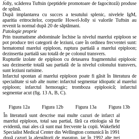
Jolly, scãderea Tuftsin (peptidele promotoare de fagocitozã) produse
de splinã.
Dupã implantarea cu succes a tesutului splenic, nivelele IgM,
aparitia eritrocitelor, corpurile Howel-Jolly si valorile Tuftsin au
revenit la normal dupã 20 de sãptãmani.
Patologie proprie
Prin traumatisme abdominale închise la nivelul marelui epiploon se
pot produce trei categorii de leziuni, care în ordinea frecventei sunt:
hematomul marelui epiploon, ruptura partialã a marelui epiploon;
dezinsertia partialã sau totalã de pe colonul transvers.
Rupturile izolate de epiploon cu detasarea fragmentului epiplooic
sau dezinsertie totalã sau partialã de la nivelul colonului transvers,
sunt leziuni rarisime.
Infarctul spontan al marelui epiploon poate fi gãsit în literatura de
specialitate si sub alte nume: infarctul segmentar idiopatic al marelui
epiploon; infarctul hemoragic; tromboza epiplooicã; infarctul
segmentar acut (fig. 13 A, B, C).
Figura 12a
Figura 12b
Figura 13a
Figura 13b
În literaturã sunt descrise mai multe cazuri de infarct al
marelui epiploon, total sau partial, fãrã ca etiologia sã fie
evidentã, mai ales cã sunt mai frecvente la copii. Wakefield
Specialist Medical Center din Wellington comunicã în 1991
douã cazuri la alergãtorii de maraton, iar în 1992 alte trei