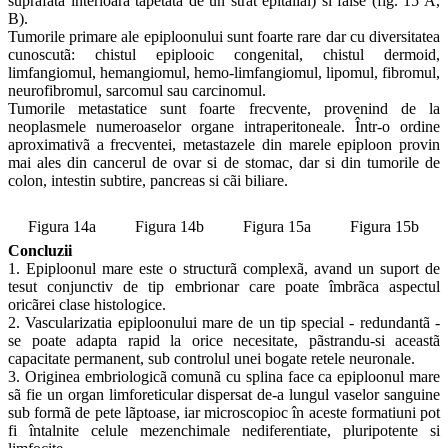
suprafata interioarã tapetatã de un strat epitalial) si false (fig. 15 A,
B).
Tumorile primare ale epiploonului sunt foarte rare dar cu diversitatea
cunoscutã: chistul epiplooic congenital, chistul dermoid,
limfangiomul, hemangiomul, hemo-limfangiomul, lipomul, fibromul,
neurofibromul, sarcomul sau carcinomul.
Tumorile metastatice sunt foarte frecvente, provenind de la
neoplasmele numeroaselor organe intraperitoneale. Într-o ordine
aproximativã a frecventei, metastazele din marele epiploon provin
mai ales din cancerul de ovar si de stomac, dar si din tumorile de
colon, intestin subtire, pancreas si cãi biliare.
Figura 14a
Figura 14b
Figura 15a
Figura 15b
Concluzii
1. Epiploonul mare este o structurã complexã, avand un suport de
tesut conjunctiv de tip embrionar care poate îmbrãca aspectul
oricãrei clase histologice.
2. Vascularizatia epiploonului mare de un tip special - redundantã -
se poate adapta rapid la orice necesitate, pãstrandu-si aceastã
capacitate permanent, sub controlul unei bogate retele neuronale.
3. Originea embriologicã comunã cu splina face ca epiploonul mare
sã fie un organ limforeticular dispersat de-a lungul vaselor sanguine
sub formã de pete lãptoase, iar microscopioc în aceste formatiuni pot
fi întalnite celule mezenchimale nediferentiate, pluripotente si