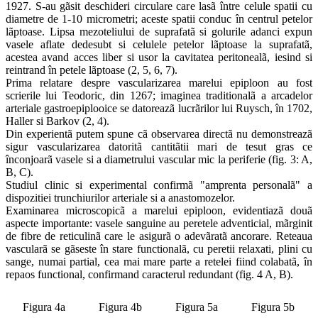
1927. S-au gãsit deschideri circulare care lasã între celule spatii cu
diametre de 1-10 micrometri; aceste spatii conduc în centrul petelor
lãptoase. Lipsa mezoteliului de suprafatã si golurile adanci expun
vasele aflate dedesubt si celulele petelor lãptoase la suprafatã,
acestea avand acces liber si usor la cavitatea peritonealã, iesind si
reintrand în petele lãptoase (2, 5, 6, 7).
Prima relatare despre vascularizarea marelui epiploon au fost
scrierile lui Teodoric, din 1267; imaginea traditionalã a arcadelor
arteriale gastroepiplooice se datoreazã lucrãrilor lui Ruysch, în 1702,
Haller si Barkov (2, 4).
Din experientã putem spune cã observarea directã nu demonstreazã
sigur vascularizarea datoritã cantitãtii mari de tesut gras ce
înconjoarã vasele si a diametrului vascular mic la periferie (fig. 3: A,
B, C).
Studiul clinic si experimental confirmã "amprenta personalã" a
dispozitiei trunchiurilor arteriale si a anastomozelor.
Examinarea microscopicã a marelui epiploon, evidentiazã douã
aspecte importante: vasele sanguine au peretele adventicial, mãrginit
de fibre de reticulinã care le asigurã o adevãratã ancorare. Reteaua
vascularã se gãseste în stare functionalã, cu peretii relaxati, plini cu
sange, numai partial, cea mai mare parte a retelei fiind colabatã, în
repaos functional, confirmand caracterul redundant (fig. 4 A, B).
Figura 4a
Figura 4b
Figura 5a
Figura 5b