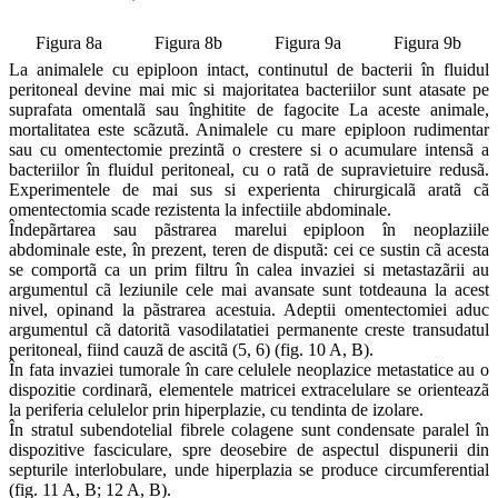
Figura 8a
Figura 8b
Figura 9a
Figura 9b
La animalele cu epiploon intact, continutul de bacterii în fluidul
peritoneal devine mai mic si majoritatea bacteriilor sunt atasate pe
suprafata omentalã sau înghitite de fagocite La aceste animale,
mortalitatea este scãzutã. Animalele cu mare epiploon rudimentar
sau cu omentectomie prezintã o crestere si o acumulare intensã a
bacteriilor în fluidul peritoneal, cu o ratã de supravietuire redusã.
Experimentele de mai sus si experienta chirurgicalã aratã cã
omentectomia scade rezistenta la infectiile abdominale.
Îndepãrtarea sau pãstrarea marelui epiploon în neoplaziile
abdominale este, în prezent, teren de disputã: cei ce sustin cã acesta
se comportã ca un prim filtru în calea invaziei si metastazãrii au
argumentul cã leziunile cele mai avansate sunt totdeauna la acest
nivel, opinand la pãstrarea acestuia. Adeptii omentectomiei aduc
argumentul cã datoritã vasodilatatiei permanente creste transudatul
peritoneal, fiind cauzã de ascitã (5, 6) (fig. 10 A, B).
În fata invaziei tumorale în care celulele neoplazice metastatice au o
dispozitie cordinarã, elementele matricei extracelulare se orienteazã
la periferia celulelor prin hiperplazie, cu tendinta de izolare.
În stratul subendotelial fibrele colagene sunt condensate paralel în
dispozitive fasciculare, spre deosebire de aspectul dispunerii din
septurile interlobulare, unde hiperplazia se produce circumferential
(fig. 11 A, B; 12 A, B).