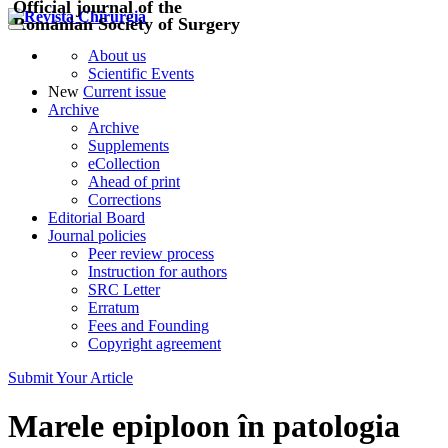
Official journal of the
Romanian Society of Surgery
About us
Scientific Events
New
Current issue
Archive
Archive
Supplements
eCollection
Ahead of print
Corrections
Editorial Board
Journal policies
Peer review process
Instruction for authors
SRC Letter
Erratum
Fees and Founding
Copyright agreement
Submit Your Article
Marele epiploon în patologia