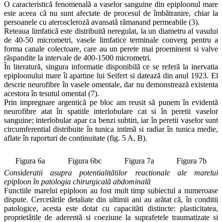
O caracteristicã fenomenalã a vaselor sanguine din epiploonul mare
este aceea cã nu sunt afectate de procesul de îmbãtranire, chiar la
persoanele cu aterosclerozã avansatã rãmanand permeabile (3).
Reteaua limfaticã este distribuitã neregulat, la un diametru al vasului
de 40-50 micrometri, vasele limfatice terminale converg pentru a
forma canale colectoare, care au un perete mai proeminent si valve
rãspandite la intervale de 400-1500 micrometri.
În literaturã, singura informatie disponibilã ce se referã la inervatia
epiploonului mare îi apartine lui Seifert si dateazã din anul 1923. El
descrie neurofibre în vasele omentale, dar nu demonstreazã existenta
acestora în tesutul omental (7).
Prin impregnare argenticã pe bloc am reusit sã punem în evidentã
neurofibre atat în spatiile interlobulare cat si în peretii vaselor
sanguine; interlobular apar ca benzi subtiri, iar în peretii vaselor sunt
circumferential distribuite în tunica intimã si radiar în tunica medie,
aflate în raporturi de continuitate (fig. 5 A, B).
Figura 6a
Figura 6bc
Figura 7a
Figura 7b
Consideratii asupra potentialitãtilor reactionale ale marelui
epiploon în patologia chirurgicalã abdominalã
Functiile marelui epiploon au fost mult timp subiectul a numeroase
dispute. Cercetãrile detaliate din ultimii ani au arãtat cã, în conditii
patologice, acesta este dotat cu capacitãti distincte: plasticitatea,
proprietãtile de aderentã si coeziune la suprafetele traumatizate si