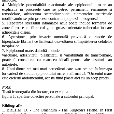
limfocite.
4. Multiplele potentialitãti reactionale ale epiploonului mare au
explicatia în procesele care se petrec permanent: remaniere si
remodelare, arhitectura stereodistributiei elementelor matriceale
modificandu-se prin procese contrarii: apoptozã - neogenezã.
5. Repetarea stressului inflamator acut poate induce formarea de
zone fibroase cu fibre colagene groase orientate trabecular în care
adipocitele dispar.
6. Agresiunea prin invazie tumoralã provoacã o reactie de
hiperplazie fibrilarã ce limiteazã dezvoltarea si împrãstierea celulelor
neoplazice.
7. Epiploonul mare, datoritã abundentei
vasculare, adezivitãtii, plasticitãtii si variabilitãtii de transformare,
poate fi considerat ca matricea idealã pentru alte tesuturi sau
autogrefe.
8. Unul dintre cei mai mari cercetãtori care s-au ocupat în întreaga
lor carierã de studiul epiploonului mare, a afirmat cã: "Omentul mare
este creierul abdomenului, acesta fiind plasat aici cu un scop precis."
Notã:
Toatã iconografia din lucrare, cu exceptia
figurii 1, apartine colectiei personale a autorului principal.
Bibliografie
1. BREHM, D. - The Omentum - The Surgeon's Friend. In First