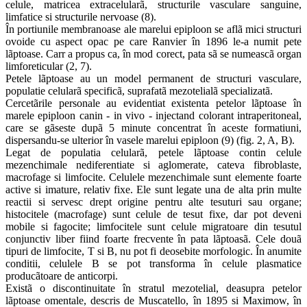
celule, matricea extracelularã, structurile vasculare sanguine,
limfatice si structurile nervoase (8).
În portiunile membranoase ale marelui epiploon se aflã mici structuri
ovoide cu aspect opac pe care Ranvier în 1896 le-a numit pete
lãptoase. Carr a propus ca, în mod corect, pata sã se numeascã organ
limforeticular (2, 7).
Petele lãptoase au un model permanent de structuri vasculare,
populatie celularã specificã, suprafatã mezotelialã specializatã.
Cercetãrile personale au evidentiat existenta petelor lãptoase în
marele epiploon canin - in vivo - injectand colorant intraperitoneal,
care se gãseste dupã 5 minute concentrat în aceste formatiuni,
dispersandu-se ulterior în vasele marelui epiploon (9) (fig. 2, A, B).
Legat de populatia celularã, petele lãptoase contin celule
mezenchimale nediferentiate si aglomerate, cateva fibroblaste,
macrofage si limfocite. Celulele mezenchimale sunt elemente foarte
active si imature, relativ fixe. Ele sunt legate una de alta prin multe
reactii si servesc drept origine pentru alte tesuturi sau organe;
histocitele (macrofage) sunt celule de tesut fixe, dar pot deveni
mobile si fagocite; limfocitele sunt celule migratoare din tesutul
conjunctiv liber fiind foarte frecvente în pata lãptoasã. Cele douã
tipuri de limfocite, T si B, nu pot fi deosebite morfologic. În anumite
conditii, celulele B se pot transforma în celule plasmatice
producãtoare de anticorpi.
Existã o discontinuitate în stratul mezotelial, deasupra petelor
lãptoase omentale, descris de Muscatello, în 1895 si Maximow, în