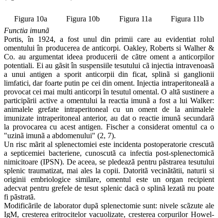
Figura 10a
Figura 10b
Figura 11a
Figura 11b
Functia imunã
Portis, în 1924, a fost unul din primii care au evidentiat rolul
omentului în producerea de anticorpi. Oakley, Roberts si Walher &
Co. au argumentat ideea producerii de cãtre oment a anticorpilor
potentiali. Ei au gãsit în suspensiile tesutului cã injectia intravenoasã
a unui antigen a sporit anticorpii din ficat, splinã si ganglionii
limfatici, dar foarte putin pe cei din oment. Injectia intraperitonealã a
provocat cei mai multi anticorpi în tesutul omental. O altã sustinere a
participãrii active a omentului la reactia imunã a fost a lui Walker:
animalele grefate intraperitoneal cu un oment de la animalele
imunizate intraperitoneal anterior, au dat o reactie imunã secundarã
la provocarea cu acest antigen. Fischer a considerat omentul ca o
"uzinã imunã a abdomenului" (2, 7).
Un risc mãrit al splenectomiei este incidenta postoperatorie crescutã
a septicemiei bacteriene, cunoscutã ca infectia post-splenectomicã
nimicitoare (IPSN). De aceea, se pledeazã pentru pãstrarea tesutului
splenic traumatizat, mai ales la copii. Datoritã vecinãtãtii, naturii si
originii embriologice similare, omentul este un organ recipient
adecvat pentru grefele de tesut splenic dacã o splinã lezatã nu poate
fi pãstratã.
Modificãrile de laborator dupã splenectomie sunt: nivele scãzute ale
IgM, cresterea eritrocitelor vacuolizate, cresterea corpurilor Howel-