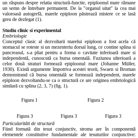
un rãspuns despre relatia structurã-functie, epiploonul mare rãmane
un semn de întrebare permanent. De la "organul uitat" la cea mai
valoroasã autogrefã, marele epiploon pãstreazã mistere ce se lasã
greu de dezlegat (1).
Studiu clinic si experimental
Embriologie
Conceptul clasic al dezvoltarii marelui epiploon a fost acela cã
stomacul se roteste si un mezenteriu dorsal lung, ce contine splina si
pancreasul, s-a pliat pentru a forma o cavitate inferioarã mare si
independentã, cunoscutã ca bursa omentalã. Fuziunea ulterioarã a
celor douã straturi formeazã epiploonul mare (Johanne Müller,
1930). Existã argumente împotriva acestei teorii, Swaen si Broman
demonstrand cã bursa omentalã se formeazã independent, marele
epiploon dezvoltandu-se ca o structurã ce are originea embriologicã
similarã cu splina (2, 3, 7) (fig. 1).
Figura 1
Figura 2
Figura 3
Figura 3
Figura 3
Particularitãti de structurã
Fiind formatã din tesut conjunctiv, stroma are în componentã
elementele constitutive fundamentale ale tesuturilor conjunctive: