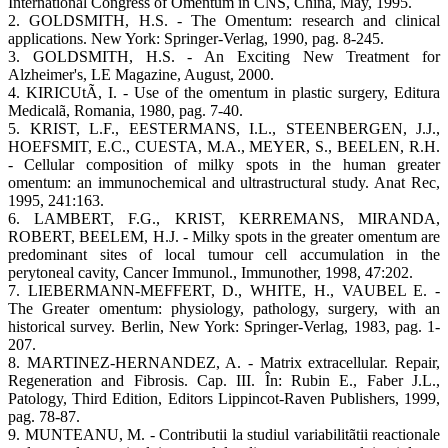
International Congress of Omentum in CNS, China, May, 1995.
2. GOLDSMITH, H.S. - The Omentum: research and clinical
applications. New York: Springer-Verlag, 1990, pag. 8-245.
3. GOLDSMITH, H.S. - An Exciting New Treatment for
Alzheimer's, LE Magazine, August, 2000.
4. KIRICUtÃ, I. - Use of the omentum in plastic surgery, Editura
Medicalã, Romania, 1980, pag. 7-40.
5. KRIST, L.F., EESTERMANS, I.L., STEENBERGEN, J.J.,
HOEFSMIT, E.C., CUESTA, M.A., MEYER, S., BEELEN, R.H.
- Cellular composition of milky spots in the human greater
omentum: an immunochemical and ultrastructural study. Anat Rec,
1995, 241:163.
6. LAMBERT, F.G., KRIST, KERREMANS, MIRANDA,
ROBERT, BEELEM, H.J. - Milky spots in the greater omentum are
predominant sites of local tumour cell accumulation in the
perytoneal cavity, Cancer Immunol., Immunother, 1998, 47:202.
7. LIEBERMANN-MEFFERT, D., WHITE, H., VAUBEL E. -
The Greater omentum: physiology, pathology, surgery, with an
historical survey. Berlin, New York: Springer-Verlag, 1983, pag. 1-
207.
8. MARTINEZ-HERNANDEZ, A. - Matrix extracellular. Repair,
Regeneration and Fibrosis. Cap. III. În: Rubin E., Faber J.L.,
Patology, Third Edition, Editors Lippincot-Raven Publishers, 1999,
pag. 78-87.
9. MUNTEANU, M. - Contributii la studiul variabilitãtii reactionale