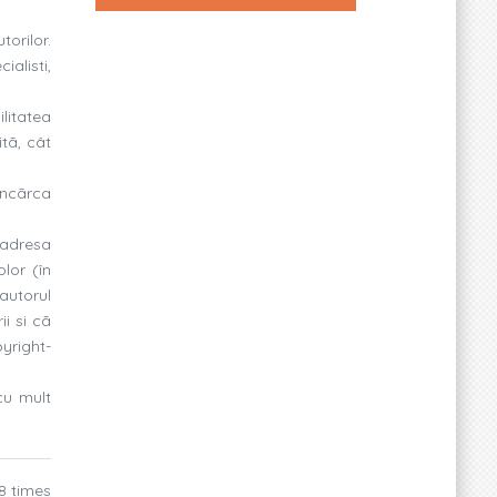
orilor.
ialisti,
litatea
itã, cât
încãrca
 adresa
lor (în
autorul
ii si cã
pyright-
cu mult
8 times