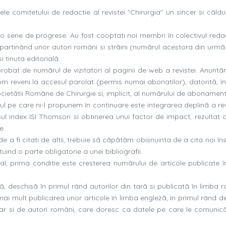
e comitetului de redactie al revistei "Chirurgia" un sincer si cãldu
t o serie de progrese. Au fost cooptati noi membri în colectivul reda
 apartinând unor autori români si strãini (numãrul acestora din urmã 
i tinuta editorialã.
robat de numãrul de vizitatori al paginii de web a revistei. Anuntãm
 vom reveni la accesul parolat (permis numai abonatilor), datoritã, î
cietãtii Române de Chirurgie si, implicit, al numãrului de abonament
sul pe care ni-l propunem în continuare este integrarea deplinã a rev
osul index ISI Thomson si obtinerea unui factor de impact, rezultat al
e.
de a fi citati de altii, trebuie sã cãpãtãm obisnuinta de a cita noi îns
tuind o parte obligatorie a unei bibliografii.
onal, prima conditie este cresterea numãrului de articole publicate 
, deschisã în primul rând autorilor din tarã si publicatã în limba 
ai mult publicarea unor articole în limba englezã, în primul rând de
ar si de autori români, care doresc ca datele pe care le comunicã