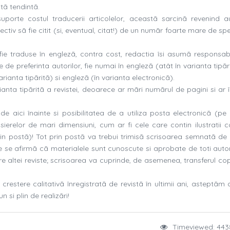
tã tendintã.
orte costul traducerii articolelor, aceastã sarcinã revenind aut
tiv sã fie citit (si, eventual, citat!) de un numãr foarte mare de spec
 fie traduse în englezã, contra cost, redactia îsi asumã responsabi
e de preferinta autorilor, fie numai în englezã (atât în varianta tipãr
varianta tipãritã) si englezã (în varianta electronicã).
anta tipãritã a revistei, deoarece ar mãri numãrul de pagini si ar 
 de aici înainte si posibilitatea de a utiliza posta electronicã (pe
ierelor de mari dimensiuni, cum ar fi cele care contin ilustratii co
rin postã)! Tot prin postã va trebui trimisã scrisoarea semnatã de 
re se afirmã cã materialele sunt cunoscute si aprobate de toti autor
are altei reviste; scrisoarea va cuprinde, de asemenea, transferul co
restere calitativã înregistratã de revistã în ultimii ani, asteptãm 
n si plin de realizãri!
Timeviewed: 443