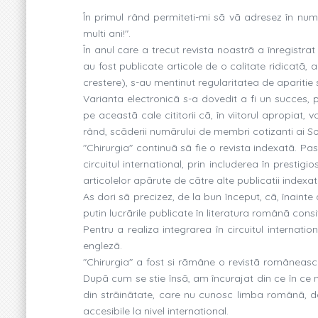
În primul rând permiteti-mi sã vã adresez în numel
multi ani!".
În anul care a trecut revista noastrã a înregistra
au fost publicate articole de o calitate ridicatã,
crestere), s-au mentinut regularitatea de aparitie s
Varianta electronicã s-a dovedit a fi un succes, p
pe aceastã cale cititorii cã, în viitorul apropiat,
rând, scãderii numãrului de membri cotizanti ai So
"Chirurgia" continuã sã fie o revista indexatã. Pa
circuitul international, prin includerea în prestigi
articolelor apãrute de cãtre alte publicatii indexat
As dori sã precizez, de la bun început, cã, înainte 
putin lucrãrile publicate în literatura românã consi
Pentru a realiza integrarea în circuitul internati
englezã.
"Chirurgia" a fost si rãmâne o revistã româneascã
Dupã cum se stie însã, am încurajat din ce în ce m
din strãinãtate, care nu cunosc limba românã, d
accesibile la nivel international.