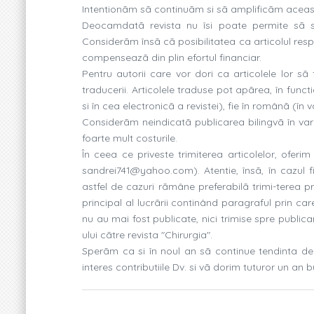
Intentionãm sã continuãm si sã amplificãm aceas
Deocamdatã revista nu îsi poate permite sã sup
Considerãm însã cã posibilitatea ca articolul respec
compenseazã din plin efortul financiar.
Pentru autorii care vor dori ca articolele lor sã
traducerii. Articolele traduse pot apãrea, în functi
si în cea electronicã a revistei), fie în românã (în 
Considerãm neindicatã publicarea bilingvã în vari
foarte mult costurile.
În ceea ce priveste trimiterea articolelor, oferim
sandrei741@yahoo.com). Atentie, însã, în cazul fis
astfel de cazuri rãmâne preferabilã trimi-terea p
principal al lucrãrii continând paragraful prin ca
nu au mai fost publicate, nici trimise spre public
ului cãtre revista "Chirurgia".
Sperãm ca si în noul an sã continue tendinta de c
interes contributiile Dv. si vã dorim tuturor un an bu