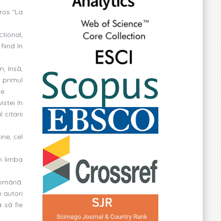
ros "La
ctional,
fiind în
, însã,
n primul
e.
istei în
 citarii
ine, cel
în limba
românã.
 autori
 sã fie