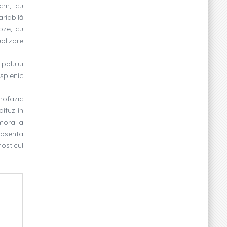
 cm, cu
ariabilă
oze, cu
olizare
polului
splenic
nofazic
difuz în
umora a
absenta
osticul