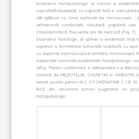
Examenul histopatologic al tumorii a evidenti
suprafată boselată, cu capsulă fină si vasculariza
alb-gălbuie cu zone violacee iar microscopic - 
arhitectură cordonală, tubulară, papilară sau
citoplasmatică, frecvente arii de necroză (
Fig
. 7).
Examenul histologic al splinei a evidentiat macr
superior o formatiune tumorală nodulară, cu axul
cu aspecte macroscopice similare, microscopic fr
Aspectele tumorale evidentiate histopatologic su
difuz. Pentru confirmare si diferentiere s-a efect
tumoră de MEZOTELIN, CALRETIN si VIMENTIN (ma
testat pozitiv pentru KL1, CITOKERATINă 7, CD 10 
Bcl2 din structura tumori sugerând un progn
histopatologic.