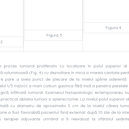
Figura 4
Figura 3
 2
 proces tumoral proliferativ cu localizare în polul superior al s
lă voluminoasă (
Fig
. 4) cu dezvoltare în mica si marea cavitate per
are pare a avea punct de plecare de la nivelul splinei aderentă 
elul 1/3 mijlocii a marii curburi gastrice fără însă a penetra peretele
ologică, infiltrată tumoral. Examenul histopatologic extemporaneu nu
practicat ablatia tumorii si splenectomie. La nivelul polul superior al
imitată cu diametru de aproximativ 5 cm de la nivelul căreia tum
orie a fost favorabilă pacientul fiind externat după 10 zile de la int
s terapiei adjuvante urmând a fi reevaluat la sfârsitul sedint