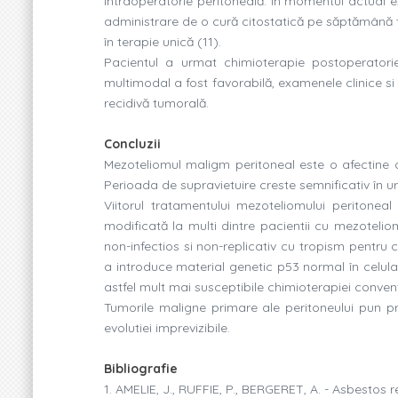
intraoperatorie peritoneală. În momentul actual e
administrare de o cură citostatică pe săptămână t
în terapie unică (11).
Pacientul a urmat chimioterapie postoperatorie 
multimodal a fost favorabilă, examenele clinice s
recidivă tumorală.
Concluzii
Mezoteliomul maligm peritoneal este o afectine cu
Perioada de supravietuire creste semnificativ în 
Viitorul tratamentului mezoteliomului peritone
modificată la multi dintre pacientii cu mezoteli
non-infectios si non-replicativ cu tropism pentru 
a introduce material genetic p53 normal în celul
astfel mult mai susceptibile chimioterapiei conven
Tumorile maligne primare ale peritoneului pun prob
evolutiei imprevizibile.
Bibliografie
1. AMELIE, J., RUFFIE, P., BERGERET, A. - Asbestos 