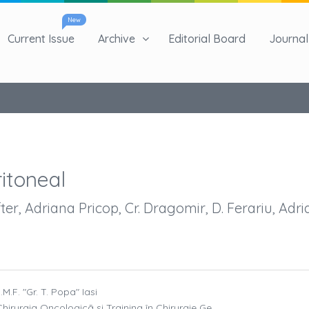
New
Current Issue
Archive
Editorial Board
Journal 
itoneal
fter, Adriana Pricop, Cr. Dragomir, D. Ferariu, Adr
U.M.F. "Gr. T. Popa" Iasi
n Chirurgia Oncologicã si Training în Chirurgie Ge