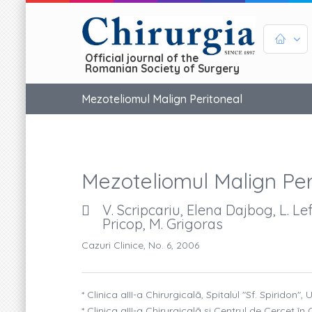
Official journal of the
Romanian Society of Surgery
Mezoteliomul Malign Peritoneal
Mezoteliomul Malign Per
V. Scripcariu, Elena Dajbog, L. Le
Pricop, M. Grigoras
Cazuri Clinice, No. 6, 2006
* Clinica aIII-a Chirurgicalã, Spitalul "Sf. Spiridon", 
* Clinica aIII-a Chirurgicalã si Centrul de Cercet î