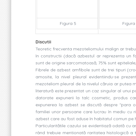
Figura 5
Figura
Discutii
Teoretic frecventa mezoteliomului malign ar trebui 
în constructii (dacă azbestul ar reprezenta un f
sunt de origine sarcomatoasă, 75% sunt epiteliale, 
Fibrele de azbest amfibole sunt de trei tipuri (croc
amosite, la nivel pleural evidentiindu-se prezen
mezoteliom pleural de la nivelul căruia ar putea mig
literatură este prezentat un caz singular al unui 
datorate expunerii la talc cosmetic, produs car
expunerea la azbest se discută despre "para o
familiei unor persoane care lucrau în mediu cu risc,
azbest care au fost aduse în habitatul comun pe ha
Particularitătile cazului se evidentiază odată cu 
rând trebuie mentionată raritatea histologică a 