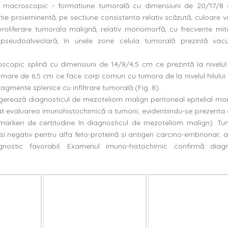
at macroscopic - formatiune tumorală cu dimensiuni de 20/17/8
tie proieminentă, pe sectiune consistenta relativ scăzută, culoare v
proliferare tumorala malignă, relativ monomorfă, cu frecvente mit
 pseudoalveolară, în unele zone celula tumorală prezintă vacu
oscopic splină cu dimensiuni de 14/8/4,5 cm ce prezintă la nivelul 
 mare de 6,5 cm ce face corp comun cu tumora de la nivelul hilului 
agmente splenice cu infiltrare tumorală (
Fig
. 8).
gerează diagnosticul de mezoteliom malign peritoneal epitelial mo
uat evaluarea imunohistochimică a tumorii, evidentiindu-se prezenta 
rkeri de certitudine în diagnosticul de mezoteliom malign). T
si negativ pentru alfa feto-proteină si antigen carcino-embrionar, 
ostic favorabil. Examenul imuno-histochimic confirmă diagn