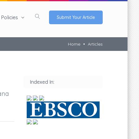
Policies
Submit Your Article
Home
Articles
Indexed In:
iana