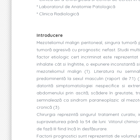
* Laboratorul de Anatomie Patologicã
* Clinica Radiologicã
Introducere
Mezoteliomul malign peritoneal, singura tumoră pe
tumoră agresivă cu prognostic nefast. Studii multi
factor etiologic cert incriminat este reprezenta
inhalate cât si înghitite, o expunere inconstantă s
mezoteliomul malign (1). Literatura nu semna
predominentă la sexul masculin (raport de 7:1) (2)
datorită simptomatologiei nespecifice si ext
abdomenului prin ascită, scădere în greutate, tran
semnalează ca sindrom paraneoplazic al mezotel
cronică (3).
Chirurgia reprezintă singurul tratament curativ, 
supravietuirea până la 54 de luni. Viitorul chim
de fază III fiind încă în desfăsurare.
Factorii prognostici sunt reprezentati de volumul si 