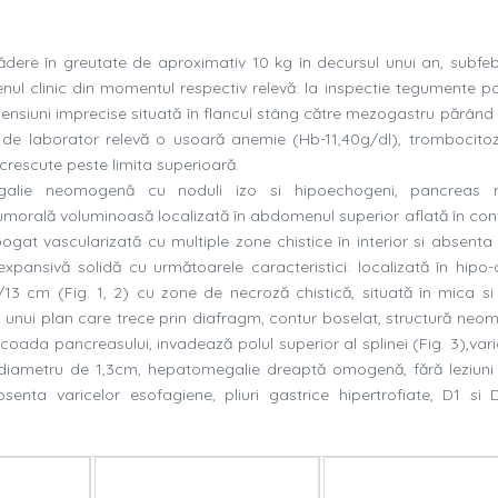
ădere în greutate de aproximativ 10 kg în decursul unui an, subfebri
menul clinic din momentul respectiv relevă: la inspectie tegumente pa
siuni imprecise situată în flancul stâng către mezogastru părând
ce de laborator relevă o usoară anemie (Hb-11,40g/dl), trombocito
crescute peste limita superioară.
galie neomogenă cu noduli izo si hipoechogeni, pancreas n
morală voluminoasă localizată în abdomenul superior aflată în con
ogat vascularizată cu multiple zone chistice în interior si absenta 
pansivă solidă cu următoarele caracteristici: localizată în hipo-
5/13 cm (
Fig
. 1, 2) cu zone de necroză chistică, situată în mica s
ul unui plan care trece prin diafragm, contur boselat, structură neo
 coada pancreasului, invadează polul superior al splinei (
Fig
. 3),var
u diametru de 1,3cm, hepatomegalie dreaptă omogenă, fără leziuni 
enta varicelor esofagiene, pliuri gastrice hipertrofiate, D1 si 