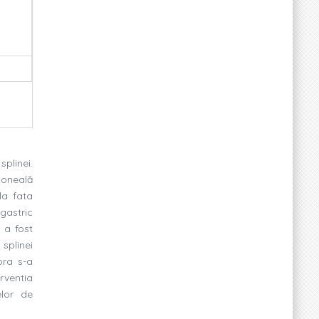
plinei.
itoneală
la fata
 gastric
 a fost
 splinei
ora s-a
erventia
elor de