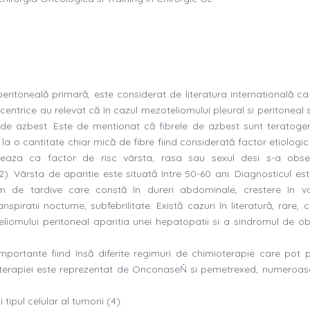
ritoneală primară, este considerat de literatura internatională ca 
centrice au relevat că în cazul mezoteliomului pleural si peritoneal 
t de azbest. Este de mentionat că fibrele de azbest sunt teratoge
i la o cantitate chiar mică de fibre fiind considerată factor etiologi
leaza ca factor de risc vârsta, rasa sau sexul desi s-a obs
. Vârsta de aparitie este situată între 50-60 ani. Diagnosticul este
rem de tardive care constă în dureri abdominale, crestere în 
spiratii nocturne, subfebrilitate. Există cazuri în literatură, rare,
iomului peritoneal aparitia unei hepatopatii si a sindromul de o
importante fiind însă diferite regimuri de chimioterapie care pot p
io-terapiei este reprezentat de OnconaseŇ si pemetrexed, numeroase
tipul celular al tumorii (4).