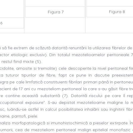
Figura 8
Figura 7
 6
să fie extrem de scăzută datorită renuntării la utilizarea fibrelor d
actor etiologic exclusiv). Din totalul mezotelioamelor peritoneale
restul fiind mixte (5).
idolite, amosite si tremolite) cele descoperite la nivel peritoneal fi
ta tuturor tipurilor de fibre, fapt ce pune în discutie preexisten
ra pe cale limfatică constituienti fibrilari primari până în peritoneu 
pacient de 17 ani cu mezoteliom peritoneal la care s-au găsit fibre t
e contine această substantă (7). Datorită riscului pe care îl rep
ccupational exposure". S-au depistat mezotelioame maligne la 
 luându-se astfel în calcul posibilitatea inhalării sau înghitirii fib
ine, pantofi, piele.
analiza morfopatologică si imunohistochimică a pieselor extirpate. Î
tumorii, cea de mezoteliom peritoneal malign epitelial monofazic d