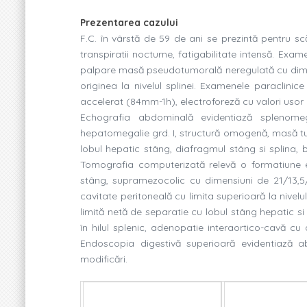
Prezentarea cazului
F.C. în vârstă de 59 de ani se prezintă pentru sc
transpiratii nocturne, fatigabilitate intensă. Exa
palpare masă pseudotumorală neregulată cu dimen
originea la nivelul splinei. Examenele paraclini
accelerat (84mm-1h), electroforeză cu valori usor 
Echografia abdominală evidentiază splenome
hepatomegalie grd. I, structură omogenă, masă tu
lobul hepatic stâng, diafragmul stâng si splina, b
Tomografia computerizată relevă o formatiune ex
stâng, supramezocolic cu dimensiuni de 21/13,
cavitate peritoneală cu limita superioară la nivel
limită netă de separatie cu lobul stâng hepatic si
în hilul splenic, adenopatie interaortico-cavă c
Endoscopia digestivă superioară evidentiază abs
modificări.