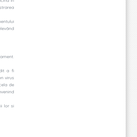
cina în
strarea
entului
elevând
tament.
it a fi
n virus
cela de
evenind
i lor si