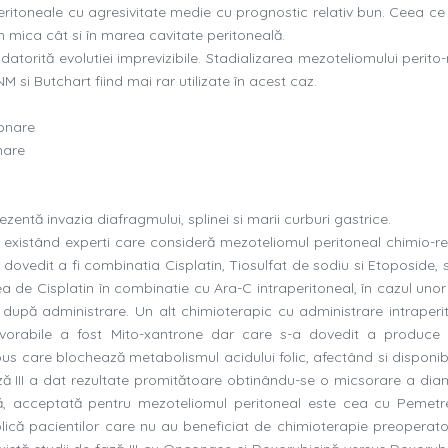
ritoneale cu agresivitate medie cu prognostic relativ bun. Ceea ce
în mica cât si în marea cavitate peritoneală.
 datorită evolutiei imprevizibile. Stadializarea mezoteliomului perito
si Butchart fiind mai rar utilizate în acest caz.
ionare
nare
rezentă invazia diafragmului, splinei si marii curburi gastrice.
existând experti care consideră mezoteliomul peritoneal chimio-rez
 dovedit a fi combinatia Cisplatin, Tiosulfat de sodiu si Etoposide, 
a de Cisplatin în combinatie cu Ara-C intraperitoneal, în cazul unor
i după administrare. Un alt chimioterapic cu administrare intraperi
avorabile a fost Mito-xantrone dar care s-a dovedit a produce 
us care blochează metabolismul acidului folic, afectând si disponibi
ază III a dat rezultate promitătoare obtinându-se o micsorare a diam
ă, acceptată pentru mezoteliomul peritoneal este cea cu Pemetr
plică pacientilor care nu au beneficiat de chimioterapie preoperato