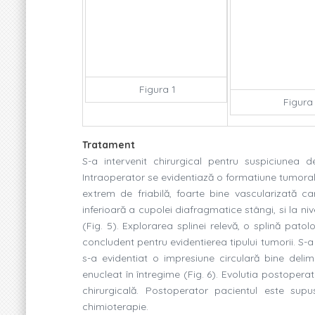
Figura 1
Figura
Tratament
S-a intervenit chirurgical pentru suspiciunea de
Intraoperator se evidentiază o formatiune tumora
extrem de friabilă, foarte bine vascularizată c
inferioară a cupolei diafragmatice stângi, si la niv
(
Fig
. 5). Explorarea splinei relevă, o splină pat
concludent pentru evidentierea tipului tumorii. S-a 
s-a evidentiat o impresiune circulară bine del
enucleat în întregime (
Fig
. 6). Evolutia postoperat
chirurgicală. Postoperator pacientul este supu
chimioterapie.