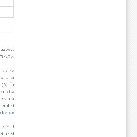
e azbest
 7%-20%
ind cele
ta unui
(6) . În
remolite
rezintă
membrii
relor de
n primul
ifuz si