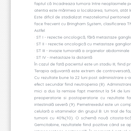
faptul că încadreaza tumora între neoplasmele pe
atentia este mărimea si localizarea, tumorii, atât 
Este dificil de stadializat mezoteliomul peritoneal
face frecvent cu Bringham System, clasificarea TNM 
Astfel:
· ST I - rezectie oncologică, fără metastaze gangl
· ST II - rezectie oncologică cu metastaze ganglio
· ST III - invazie tumorală a organelor abdominale
· ST IV - metastaze la distantă
În cazul de fată pacientul este un stadiu III, fiind p
Terapia adjuvantă este extrem de controversată, 
Cu rezultate bune la 22 luni post administrare s-a
efect secundar fiind neutropenia (8). Administrare
mici a dus la remisie fapt mentinut la 54 de lun
preoperatorie si postoperatorie cu rezultate f
intestinală severă (9). Pemetrexedul este un comp
celulară a vitaminelor din grupul B. Un trial de f
tumorii cu 40%(10). O schemă nouă citosta-tic
Gemcitabine, rezultatele fiind pozitive când se a