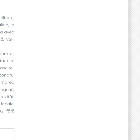
litate,
lide, la
 a avea
ză, VSH
ormal,
tact cu
ascitei.
condrul
i marea
mogenă,
icozităti
focale.
D2 fără