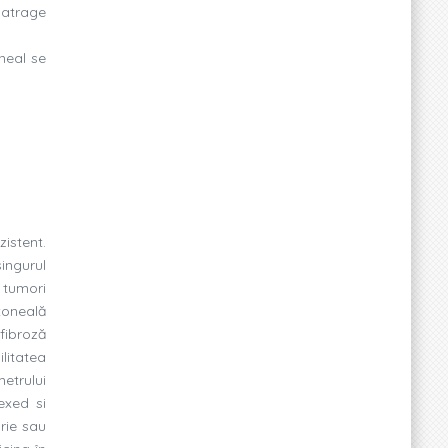
 atrage
-neal se
istent.
singurul
 tumori
toneală
fibroză
litatea
etrului
exed si
rie sau