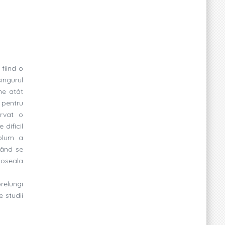
fiind o
singurul
ne atât
c pentru
ervat o
 dificil
volum a
 când se
boseala
relungi
 studii