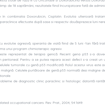
xistă studii de fază III cu Onconase si Doxorubicină versus Doxorubi
imp de 18 saptămâni, rezultatele fiind încurajatoare fată de admini
în combinatia Doxorubicin, Cisplatin. Evolutia ulterioară tratam
i paraclinice efectuate după sase si respectiv douăsprezece luni ner
 evolutie agresivă, speranta de viată fiind de 5 luni -1an fără tra
urma unui program chimioterapic agresiv.
al este reprezentat de terapia genică. Recent gena p53 s-a doved
om peritoneal. Pentru a se putea repara acest defect s-a creat un u
celulele tumorale cu genă p53 modificată. Rolul acestui virus este a
a malignă. Celulele purtătoare de genă p53 normală desi maligne d
tionale.
leme de diagnostic clinic paraclinic si histologic datorită rarităti
related occupational cancers. Rev. Prat., 2004, 54:1649.