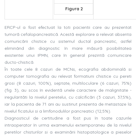
Figura 2
ERCP-ul a fost efectuat la toti pacientii care au prezentat
tumorã cefalopancreaticã. Acestã explorare a relevat absenta
comunicãrii chistice cu sistemul ductal pancreatic, astfel
eliminând din diagnostic în mare mãsurã posibilitatea
existentei unui IPMN, care în general prezintã comunicare
ducto-chisticã.
În toate cele 8 cazuri de MCNs, ecografia abdominalã si
computer tomografia au relevat formatiuni chistice cu pereti
grosi (8 cazuri, 100%), septate, multiloculare (6 cazuri, 75%)
(fig. 3), au scos în evidentã unele caractere de malignitate -
iregularitãti la nivelul peretelui, cu calcificãri (3 cazuri, 37,5%),
iar la pacienta de 71 ani au sustinut prezenta de metastaze la
nivelul ficatului si a limfonodulilor pancreatici (12,5%).
Diagnosticul de certitudine a fost pus în toate cazurile
intraoperator în urma examenului extemporaneu de la nivelul
peretilor chisturilor si a examinãrii histopatologice a pieselor