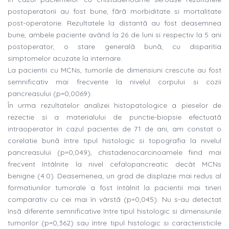
postoperatorii au fost bune, fãrã morbiditate si mortalitate
post-operatorie. Rezultatele la distantã au fost deasemnea
bune, ambele paciente având la 26 de luni si respectiv la 5 ani
postoperator, o stare generalã bunã, cu disparitia
simptomelor acuzate la internare.
La pacientii cu MCNs, tumorile de dimensiuni crescute au fost
semnificativ mai frecvente la nivelul corpului si cozii
pancreasului (p=0,0069).
În urma rezultatelor analizei histopatologice a pieselor de
rezectie si a materialului de punctie-biopsie efectuatã
intraoperator în cazul pacientei de 71 de ani, am constat o
corelatie bunã între tipul histologic si topografia la nivelul
pancreasului (p=0,049), chistadenocarcinoamele fiind mai
frecvent întâlnite la nivel cefalopancreatic decât MCNs
benigne (4:0). Deasemenea, un grad de displazie mai redus al
formatiunilor tumorale a fost întâlnit la pacientii mai tineri
comparativ cu cei mai în vârstã (p=0,045). Nu s-au detectat
însã diferente semnificative între tipul histologic si dimensiunile
tumorilor (p=0,362) sau între tipul histologic si caracteristicile