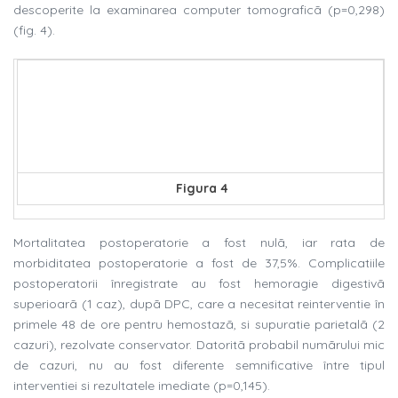
descoperite la examinarea computer tomograficã (p=0,298)
(fig. 4).
Figura 4
Mortalitatea postoperatorie a fost nulã, iar rata de
morbiditatea postoperatorie a fost de 37,5%. Complicatiile
postoperatorii înregistrate au fost hemoragie digestivã
superioarã (1 caz), dupã DPC, care a necesitat reinterventie în
primele 48 de ore pentru hemostazã, si supuratie parietalã (2
cazuri), rezolvate conservator. Datoritã probabil numãrului mic
de cazuri, nu au fost diferente semnificative între tipul
interventiei si rezultatele imediate (p=0,145).