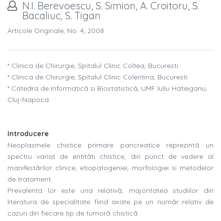
N.I. Berevoescu, S. Simion, A. Croitoru, S.
Bacaliuc, S. Tigan
Articole Originale, No. 4, 2008
* Clinica de Chirurgie, Spitalul Clinic Coltea, Bucuresti
* Clinica de Chirurgie, Spitalul Clinic Colentina, Bucuresti
* Catedra de Informaticã si Biostatisticã, UMF Iuliu Hatieganu,
Cluj-Napoca
Introducere
Neoplasmele chistice primare pancreatice reprezintã un
spectru variat de entitãti chistice, din punct de vedere al
manifestãrilor clinice, etiopatogeniei, morfologiei si metodelor
de tratament.
Prevalenta lor este una relativã, majoritatea studiilor din
literatura de specialitate fiind axate pe un numãr relativ de
cazuri din fiecare tip de tumorã chisticã.