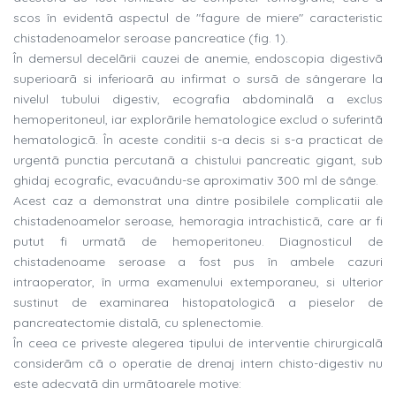
scos în evidentã aspectul de "fagure de miere" caracteristic
chistadenoamelor seroase pancreatice (fig. 1).
În demersul decelãrii cauzei de anemie, endoscopia digestivã
superioarã si inferioarã au infirmat o sursã de sângerare la
nivelul tubului digestiv, ecografia abdominalã a exclus
hemoperitoneul, iar explorãrile hematologice exclud o suferintã
hematologicã. În aceste conditii s-a decis si s-a practicat de
urgentã punctia percutanã a chistului pancreatic gigant, sub
ghidaj ecografic, evacuându-se aproximativ 300 ml de sânge.
Acest caz a demonstrat una dintre posibilele complicatii ale
chistadenoamelor seroase, hemoragia intrachisticã, care ar fi
putut fi urmatã de hemoperitoneu. Diagnosticul de
chistadenoame seroase a fost pus în ambele cazuri
intraoperator, în urma examenului extemporaneu, si ulterior
sustinut de examinarea histopatologicã a pieselor de
pancreatectomie distalã, cu splenectomie.
În ceea ce priveste alegerea tipului de interventie chirurgicalã
considerãm cã o operatie de drenaj intern chisto-digestiv nu
este adecvatã din urmãtoarele motive: