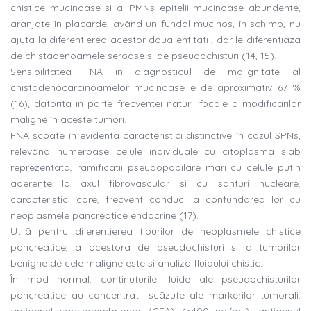
chistice mucinoase si a IPMNs epitelii mucinoase abundente,
aranjate în placarde, având un fundal mucinos, în schimb, nu
ajutã la diferentierea acestor douã entitãti , dar le diferentiazã
de chistadenoamele seroase si de pseudochisturi (14, 15).
Sensibilitatea FNA în diagnosticul de malignitate al
chistadenocarcinoamelor mucinoase e de aproximativ 67 %
(16), datoritã în parte frecventei naturii focale a modificãrilor
maligne în aceste tumori.
FNA scoate în evidentã caracteristici distinctive în cazul SPNs,
relevând numeroase celule individuale cu citoplasmã slab
reprezentatã, ramificatii pseudopapilare mari cu celule putin
aderente la axul fibrovascular si cu santuri nucleare,
caracteristici care, frecvent conduc la confundarea lor cu
neoplasmele pancreatice endocrine (17).
Utilã pentru diferentierea tipurilor de neoplasmele chistice
pancreatice, a acestora de pseudochisturi si a tumorilor
benigne de cele maligne este si analiza fluidului chistic.
În mod normal, continuturile fluide ale pseudochisturilor
pancreatice au concentratii scãzute ale markerilor tumorali: