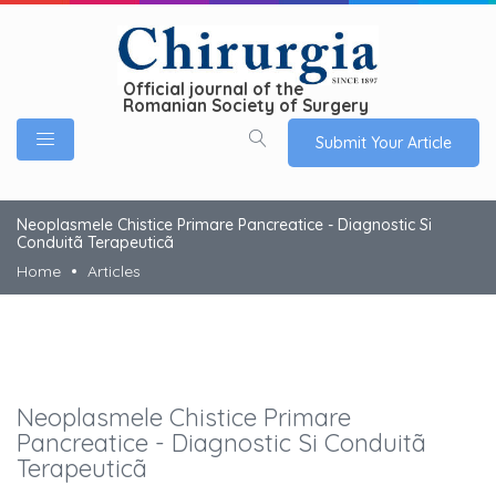
Official journal of the
Romanian Society of Surgery
Submit Your Article
Neoplasmele Chistice Primare Pancreatice - Diagnostic Si
Conduitã Terapeuticã
Home
Articles
Neoplasmele Chistice Primare
Pancreatice - Diagnostic Si Conduitã
Terapeuticã