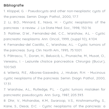
Bibliografie
1. Klöppel, G. - Pseudocysts and other non-neoplastic cysts of
the pancreas. Semin. Diagn. Pathol., 2000, 17:7.
2. Li, B.D., Minnard, E., Nava, H. - Cystic neoplasms of the
pancreas - a review. J. La State Med. Soc., 1998, 150:16.
3. Rattner, D.W., Fernandez-del, C.C., Warshaw, A.L. - Cystic
pancreatic neoplasms. Ann. Oncol., 1999, (suppl 10), 4:104.
4. Fernandez-del Castillo, C., Warshaw, A.L. - Cystic tumors of
the pancreas. Surg. Clin. North Am., 1995, 75:1001.
5. Pãtrascu, T., Doran, H., Belusicã, L., Prunaiche, M., Musat, O.,
Vereanu, I. - Leziunile chistice pancreatice. Chirurgia (Bucur.),
100:563.
6. Wilentz, R.E., Albores-Saavedra, J., Hruban, R.H. - Mucinous
cystic neoplasms of the pancreas. Semin. Diagn. Pathol., 2000,
17:31.
7. Warshaw, A.L., Rutledge, P.L. - Cystic tumors mistaken for
pancreatic pseudocysts. Ann. Surg., 1987, 205:393.
8. Dhir, V., Mohandas, K.M., Swaroop, V.S., Krishnamurthy, S.,
Kane, S., Desai, D.C. - Cystic neoplasms of the pancreas: a