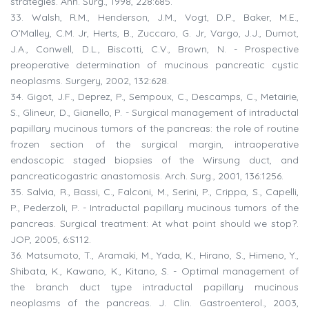
strategies. Ann. Surg., 1998, 228:685.
33. Walsh, R.M., Henderson, J.M., Vogt, D.P., Baker, M.E.,
O’Malley, C.M. Jr, Herts, B., Zuccaro, G. Jr, Vargo, J.J., Dumot,
J.A., Conwell, D.L., Biscotti, C.V., Brown, N. - Prospective
preoperative determination of mucinous pancreatic cystic
neoplasms. Surgery, 2002, 132:628.
34. Gigot, J.F., Deprez, P., Sempoux, C., Descamps, C., Metairie,
S., Glineur, D., Gianello, P. - Surgical management of intraductal
papillary mucinous tumors of the pancreas: the role of routine
frozen section of the surgical margin, intraoperative
endoscopic staged biopsies of the Wirsung duct, and
pancreaticogastric anastomosis. Arch. Surg., 2001, 136:1256.
35. Salvia, R., Bassi, C., Falconi, M., Serini, P., Crippa, S., Capelli,
P., Pederzoli, P. - Intraductal papillary mucinous tumors of the
pancreas. Surgical treatment: At what point should we stop?.
JOP, 2005, 6:S112.
36. Matsumoto, T., Aramaki, M., Yada, K., Hirano, S., Himeno, Y.,
Shibata, K., Kawano, K., Kitano, S. - Optimal management of
the branch duct type intraductal papillary mucinous
neoplasms of the pancreas. J. Clin. Gastroenterol., 2003,