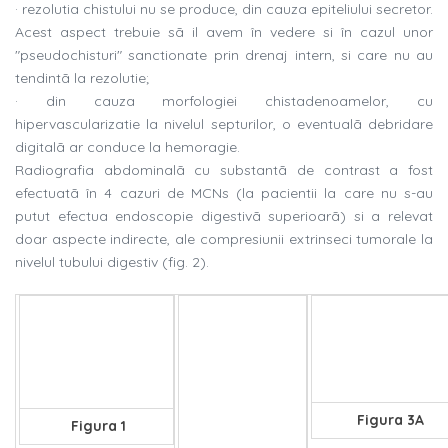
· rezolutia chistului nu se produce, din cauza epiteliului secretor.
Acest aspect trebuie sã il avem în vedere si în cazul unor
"pseudochisturi" sanctionate prin drenaj intern, si care nu au
tendintã la rezolutie;
· din cauza morfologiei chistadenoamelor, cu
hipervascularizatie la nivelul septurilor, o eventualã debridare
digitalã ar conduce la hemoragie.
Radiografia abdominalã cu substantã de contrast a fost
efectuatã în 4 cazuri de MCNs (la pacientii la care nu s-au
putut efectua endoscopie digestivã superioarã) si a relevat
doar aspecte indirecte, ale compresiunii extrinseci tumorale la
nivelul tubului digestiv (fig. 2).
Figura 3A
Figura 1