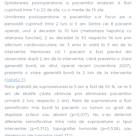
Spitalizarea postoperatorie a pacientilor analizati a fost
cuprinsã între 7 si 22 de zile, cu o medie de 15 zile.
Urmãrirea postoperatorie a pacientilor s-a facut pe o
perioadã cuprinsã între 2 luni si 5 ani. Dintre cei 8 pacienti
operati, unul a decedat la 10 luni (metastaze hepatice cu
alterarea functiei), 2 au decedat la 30 respectiv 36 luni prin
afectiuni cardiovasculare, iar 3 erau în viatã la 5 ani de la
interventie. Mentionez cã 1 pacient a fost pierdut din
observatie dupã 2 ani de la interventie, când prezenta o stare
generalã bunã, iar altul, operat recent (noiembrie 2007),
prezenta o stare generalã bunã la 2 luni de la interventie
(
tabelul 3
).
Rata globalã de supravietuirea la 5 ani a fost de 50 %, iar la 3
ani de 66,66% (date obtinute prin eliminarea pacientilor
urmariti 2 luni, respectiv 2 ani). Rata de supravietuire a fost
semnificativ mai bunã la pacientii cu tumori cu grad de
displazie scãzut sau absent (p=0,017). Nu s-au detectat
diferente semnificative între rata de supravietuire si tipul
interventiei (p=0,312), topografiei tumorale (p=0,528), sau
dimensiuni ale tumorilor (p=0,772).