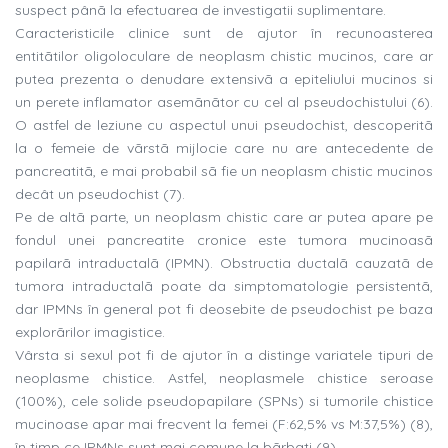
suspect pânã la efectuarea de investigatii suplimentare.
Caracteristicile clinice sunt de ajutor în recunoasterea
entitãtilor oligoloculare de neoplasm chistic mucinos, care ar
putea prezenta o denudare extensivã a epiteliului mucinos si
un perete inflamator asemãnãtor cu cel al pseudochistului (6).
O astfel de leziune cu aspectul unui pseudochist, descoperitã
la o femeie de vãrstã mijlocie care nu are antecedente de
pancreatitã, e mai probabil sã fie un neoplasm chistic mucinos
decât un pseudochist (7).
Pe de altã parte, un neoplasm chistic care ar putea apare pe
fondul unei pancreatite cronice este tumora mucinoasã
papilarã intraductalã (IPMN). Obstructia ductalã cauzatã de
tumora intraductalã poate da simptomatologie persistentã,
dar IPMNs în general pot fi deosebite de pseudochist pe baza
explorãrilor imagistice.
Vârsta si sexul pot fi de ajutor în a distinge variatele tipuri de
neoplasme chistice. Astfel, neoplasmele chistice seroase
(100%), cele solide pseudopapilare (SPNs) si tumorile chistice
mucinoase apar mai frecvent la femei (F:62,5% vs M:37,5%) (8),
în timp ce IPMNs sunt mai comune la bãrbati (9).