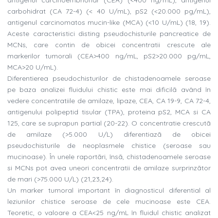
antigenul carcinoembrionar (CEA) (<400 ng/mL), antigenul
carbohidrat (CA 72-4) (< 40 U/mL), pS2 (<20.000 pg/mL),
antigenul carcinomatos mucin-like (MCA) (<10 U/mL) (18, 19).
Aceste caracteristici disting pseudochisturile pancreatice de
MCNs, care contin de obicei concentratii crescute ale
markerilor tumorali (CEA>400 ng/mL, pS2>20.000 pg/mL,
MCA>20 U/mL).
Diferentierea pseudochisturilor de chistadenoamele seroase
pe baza analizei fluidului chistic este mai dificilã având în
vedere concentratiile de amilaze, lipaze, CEA, CA 19-9, CA 72-4,
antigenului polipeptid tisular (TPA), proteina pS2, MCA si CA
125, care se suprapun partial (20-22). O concentratie crescutã
de amilaze (>5.000 U/L) diferentiazã de obicei
pseudochisturile de neoplasmele chistice (seroase sau
mucinoase). În unele raportãri, însã, chistadenoamele seroase
si MCNs pot avea uneori concentratii de amilaze surprinzãtor
de mari (>75.000 U/L) (21,23,24).
Un marker tumoral important în diagnosticul diferential al
leziunilor chistice seroase de cele mucinoase este CEA.
Teoretic, o valoare a CEA<25 ng/mL în fluidul chistic analizat