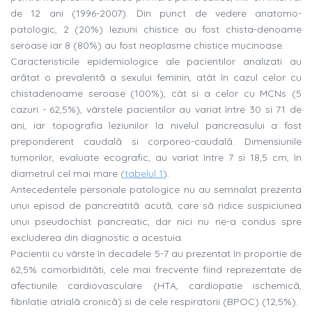
de 12 ani (1996-2007). Din punct de vedere anatomo-
patologic, 2 (20%) leziuni chistice au fost chista-denoame
seroase iar 8 (80%) au fost neoplasme chistice mucinoase.
Caracteristicile epidemiologice ale pacientilor analizati au
arãtat o prevalentã a sexului feminin, atât în cazul celor cu
chistadenoame seroase (100%), cât si a celor cu MCNs (5
cazuri - 62,5%), vârstele pacientilor au variat între 30 si 71 de
ani, iar topografia leziunilor la nivelul pancreasului a fost
preponderent caudalã si corporeo-caudalã. Dimensiunile
tumorilor, evaluate ecografic, au variat între 7 si 18,5 cm, în
diametrul cel mai mare (
tabelul 1
).
Antecedentele personale patologice nu au semnalat prezenta
unui episod de pancreatitã acutã, care sã ridice suspiciunea
unui pseudochist pancreatic, dar nici nu ne-a condus spre
excluderea din diagnostic a acestuia.
Pacientii cu vârste în decadele 5-7 au prezentat în proportie de
62,5% comorbiditãti, cele mai frecvente fiind reprezentate de
afectiunile cardiovasculare (HTA, cardiopatie ischemicã,
fibrilatie atrialã cronicã) si de cele respiratorii (BPOC) (12,5%).