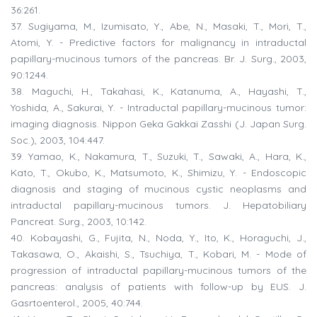
36:261.
37. Sugiyama, M., Izumisato, Y., Abe, N., Masaki, T., Mori, T.,
Atomi, Y. - Predictive factors for malignancy in intraductal
papillary-mucinous tumors of the pancreas. Br. J. Surg., 2003,
90:1244.
38. Maguchi, H., Takahasi, K., Katanuma, A., Hayashi, T.,
Yoshida, A., Sakurai, Y. - Intraductal papillary-mucinous tumor:
imaging diagnosis. Nippon Geka Gakkai Zasshi (J. Japan Surg.
Soc.), 2003, 104:447.
39. Yamao, K., Nakamura, T., Suzuki, T., Sawaki, A., Hara, K.,
Kato, T., Okubo, K., Matsumoto, K., Shimizu, Y. - Endoscopic
diagnosis and staging of mucinous cystic neoplasms and
intraductal papillary-mucinous tumors. J. Hepatobiliary
Pancreat. Surg., 2003, 10:142.
40. Kobayashi, G., Fujita, N., Noda, Y., Ito, K., Horaguchi, J.,
Takasawa, O., Akaishi, S., Tsuchiya, T., Kobari, M. - Mode of
progression of intraductal papillary-mucinous tumors of the
pancreas: analysis of patients with follow-up by EUS. J.
Gasrtoenterol., 2005, 40:744.