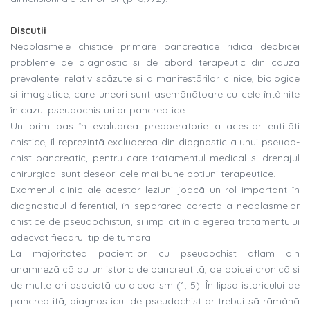
Discutii
Neoplasmele chistice primare pancreatice ridicã deobicei
probleme de diagnostic si de abord terapeutic din cauza
prevalentei relativ scãzute si a manifestãrilor clinice, biologice
si imagistice, care uneori sunt asemãnãtoare cu cele întâlnite
în cazul pseudochisturilor pancreatice.
Un prim pas în evaluarea preoperatorie a acestor entitãti
chistice, îl reprezintã excluderea din diagnostic a unui pseudo-
chist pancreatic, pentru care tratamentul medical si drenajul
chirurgical sunt deseori cele mai bune optiuni terapeutice.
Examenul clinic ale acestor leziuni joacã un rol important în
diagnosticul diferential, în separarea corectã a neoplasmelor
chistice de pseudochisturi, si implicit în alegerea tratamentului
adecvat fiecãrui tip de tumorã.
La majoritatea pacientilor cu pseudochist aflam din
anamnezã cã au un istoric de pancreatitã, de obicei cronicã si
de multe ori asociatã cu alcoolism (1, 5). În lipsa istoricului de
pancreatitã, diagnosticul de pseudochist ar trebui sã rãmânã