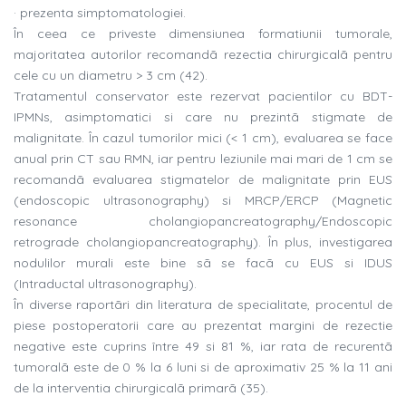
· prezenta simptomatologiei.
În ceea ce priveste dimensiunea formatiunii tumorale,
majoritatea autorilor recomandã rezectia chirurgicalã pentru
cele cu un diametru > 3 cm (42).
Tratamentul conservator este rezervat pacientilor cu BDT-
IPMNs, asimptomatici si care nu prezintã stigmate de
malignitate. În cazul tumorilor mici (< 1 cm), evaluarea se face
anual prin CT sau RMN, iar pentru leziunile mai mari de 1 cm se
recomandã evaluarea stigmatelor de malignitate prin EUS
(endoscopic ultrasonography) si MRCP/ERCP (Magnetic
resonance cholangiopancreatography/Endoscopic
retrograde cholangiopancreatography). În plus, investigarea
nodulilor murali este bine sã se facã cu EUS si IDUS
(Intraductal ultrasonography).
În diverse raportãri din literatura de specialitate, procentul de
piese postoperatorii care au prezentat margini de rezectie
negative este cuprins între 49 si 81 %, iar rata de recurentã
tumoralã este de 0 % la 6 luni si de aproximativ 25 % la 11 ani
de la interventia chirurgicalã primarã (35).