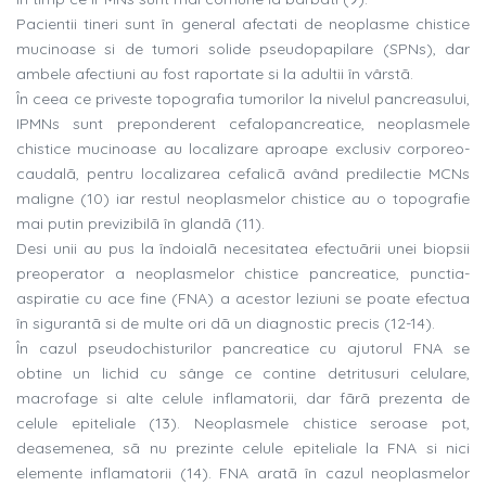
Pacientii tineri sunt în general afectati de neoplasme chistice
mucinoase si de tumori solide pseudopapilare (SPNs), dar
ambele afectiuni au fost raportate si la adultii în vârstã.
În ceea ce priveste topografia tumorilor la nivelul pancreasului,
IPMNs sunt preponderent cefalopancreatice, neoplasmele
chistice mucinoase au localizare aproape exclusiv corporeo-
caudalã, pentru localizarea cefalicã având predilectie MCNs
maligne (10) iar restul neoplasmelor chistice au o topografie
mai putin previzibilã în glandã (11).
Desi unii au pus la îndoialã necesitatea efectuãrii unei biopsii
preoperator a neoplasmelor chistice pancreatice, punctia-
aspiratie cu ace fine (FNA) a acestor leziuni se poate efectua
în sigurantã si de multe ori dã un diagnostic precis (12-14).
În cazul pseudochisturilor pancreatice cu ajutorul FNA se
obtine un lichid cu sânge ce contine detritusuri celulare,
macrofage si alte celule inflamatorii, dar fãrã prezenta de
celule epiteliale (13). Neoplasmele chistice seroase pot,
deasemenea, sã nu prezinte celule epiteliale la FNA si nici
elemente inflamatorii (14). FNA aratã în cazul neoplasmelor