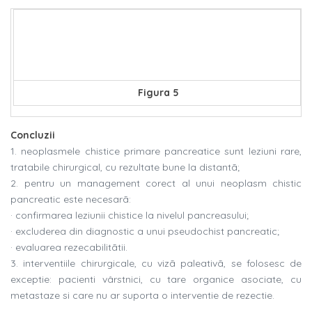
Figura 5
Concluzii
1. neoplasmele chistice primare pancreatice sunt leziuni rare,
tratabile chirurgical, cu rezultate bune la distantã;
2. pentru un management corect al unui neoplasm chistic
pancreatic este necesarã:
· confirmarea leziunii chistice la nivelul pancreasului;
· excluderea din diagnostic a unui pseudochist pancreatic;
· evaluarea rezecabilitãtii.
3. interventiile chirurgicale, cu vizã paleativã, se folosesc de
exceptie: pacienti vârstnici, cu tare organice asociate, cu
metastaze si care nu ar suporta o interventie de rezectie.