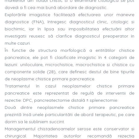
markerilor din fluidul chistic si o examinare citologicã se pot
dovedi a fi cea mai bunã abordare de diagnostic.
Explorãrile imagistice faciliteazã efectuarea unor manevre
diagnostice (FNA), întregesc diagnosticul clinic, citologic si
biochimic, iar în lipsa sau imposibilitatea efectuãrii altor
investigatii reusesc sã clarifice diagnosticul preoperator în
multe cazuri.
În functie de structura morfologicã a entitãtilor chistice
pancreatice, ele pot fi clasificate imagistic în 4 categorii de
leziuni: uniloculare, microchistice, macrochistice si chistice cu
componente solide (28), care definesc destul de bine tipurile
de neoplasme chistice primare pancreatice.
Tratamentul în cazul neoplasmelor chistice primare
pancreatice este reprezentat de regulã de interventii de
rezectie: DPC, pancreatectomie distalã ± splenectomie.
Douã dintre neoplasmele chistice primare pancreatice
prezintã însã unele particularitãti de abord terapeutic, pe care
dorim sa le subliniem succint.
Managementul chistadenoamelor serose este conservator si
chirurgical. Majoritatea autorilor recomandã rezectia