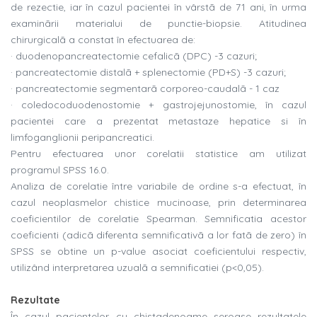
de rezectie, iar în cazul pacientei în vârstã de 71 ani, în urma
examinãrii materialui de punctie-biopsie. Atitudinea
chirurgicalã a constat în efectuarea de:
· duodenopancreatectomie cefalicã (DPC) -3 cazuri;
· pancreatectomie distalã + splenectomie (PD+S) -3 cazuri;
· pancreatectomie segmentarã corporeo-caudalã - 1 caz
· coledocoduodenostomie + gastrojejunostomie, în cazul
pacientei care a prezentat metastaze hepatice si în
limfoganglionii peripancreatici.
Pentru efectuarea unor corelatii statistice am utilizat
programul SPSS 16.0.
Analiza de corelatie între variabile de ordine s-a efectuat, în
cazul neoplasmelor chistice mucinoase, prin determinarea
coeficientilor de corelatie Spearman. Semnificatia acestor
coeficienti (adicã diferenta semnificativã a lor fatã de zero) în
SPSS se obtine un p-value asociat coeficientului respectiv,
utilizând interpretarea uzualã a semnificatiei (p<0,05).
Rezultate
În cazul pacientelor cu chistadenoame seroase rezultatele