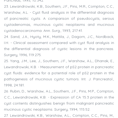
Pancreas, 1995, 10:342.
23. Lewandrowski, K.B., Southern, J.F., Pins, M.R., Compton, C.C.,
Warshaw, A.L. - Cyst fluid analysis in the differential diagnosis
of pancreatic cysts. A comparison of pseudocysts, serous
cystadenomas, mucinous cystic neoplasms and mucinous
cystadenocarcinoma. Ann. Surg., 1993, 217:41.
24. Sand, J.A., Hyoty, M.K., Mattila, J., Dagorn, J.C., Nordback,
I.H. - Clinical assessment compared with cyst fluid analysis in
the differential diagnosis of cystic lesions in the pancreas.
Surgery, 1996, 119:275.
25. Yang, J.M., Lee, J., Southern, J.F., Warshaw, A.L., Dhanak, E.,
Lewandrowski, K.B. - Measurement of pS2 protein in pancreatic
cyst fluids: evidence for a potential role of pS2 protein in the
pathogenesis of mucinous cystic tumors. Int. J. Pancreatol.,
1998, 24:181.
26. Rubin, D., Warshaw, A.L., Southern, J.F., Pins, M.P., Compton,
C.C., Lewandrowski, K.B. - Expression of CA 15.3 protein in the
cyst contents distinguishes benign from malignant pancreatic
mucinous cystic neoplasms. Surgery, 1994, 115:52.
27. Lewandrowski, K.B., Warshaw, A.L., Compton, C.C., Pins, M.,