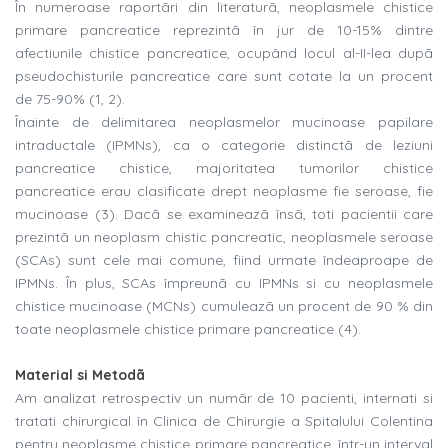
În numeroase raportãri din literaturã, neoplasmele chistice
primare pancreatice reprezintã în jur de 10-15% dintre
afectiunile chistice pancreatice, ocupând locul al-II-lea dupã
pseudochisturile pancreatice care sunt cotate la un procent
de 75-90% (1, 2).
Înainte de delimitarea neoplasmelor mucinoase papilare
intraductale (IPMNs), ca o categorie distinctã de leziuni
pancreatice chistice, majoritatea tumorilor chistice
pancreatice erau clasificate drept neoplasme fie seroase, fie
mucinoase (3). Dacã se examineazã însã, toti pacientii care
prezintã un neoplasm chistic pancreatic, neoplasmele seroase
(SCAs) sunt cele mai comune, fiind urmate îndeaproape de
IPMNs. În plus, SCAs împreunã cu IPMNs si cu neoplasmele
chistice mucinoase (MCNs) cumuleazã un procent de 90 % din
toate neoplasmele chistice primare pancreatice (4).
Material si Metodã
Am analizat retrospectiv un numãr de 10 pacienti, internati si
tratati chirurgical în Clinica de Chirurgie a Spitalului Colentina
pentru neoplasme chistice primare pancreatice, într-un interval