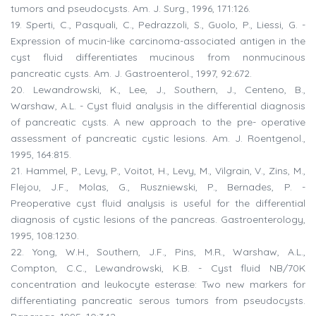
tumors and pseudocysts. Am. J. Surg., 1996, 171:126.
19. Sperti, C., Pasquali, C., Pedrazzoli, S., Guolo, P., Liessi, G. -
Expression of mucin-like carcinoma-associated antigen in the
cyst fluid differentiates mucinous from nonmucinous
pancreatic cysts. Am. J. Gastroenterol., 1997, 92:672.
20. Lewandrowski, K., Lee, J., Southern, J., Centeno, B.,
Warshaw, A.L. - Cyst fluid analysis in the differential diagnosis
of pancreatic cysts. A new approach to the pre- operative
assessment of pancreatic cystic lesions. Am. J. Roentgenol.,
1995, 164:815.
21. Hammel, P., Levy, P., Voitot, H., Levy, M., Vilgrain, V., Zins, M.,
Flejou, J.F., Molas, G., Ruszniewski, P., Bernades, P. -
Preoperative cyst fluid analysis is useful for the differential
diagnosis of cystic lesions of the pancreas. Gastroenterology,
1995, 108:1230.
22. Yong, W.H., Southern, J.F., Pins, M.R., Warshaw, A.L.,
Compton, C.C., Lewandrowski, K.B. - Cyst fluid NB/70K
concentration and leukocyte esterase: Two new markers for
differentiating pancreatic serous tumors from pseudocysts.