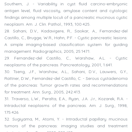
Southern, J. - Variability in cyst fluid carcino-embryonic
antigen level, fluid viscosity, amylase content and cytologic
findings among multiple loculi of a pancreatic mucinous cystic
neoplasm. Am. J. Clin. Pathol., 1993, 100:425.
28. Sahani, D.V., Kadavigere, R., Saokar, A., Fernandez-del
Castillo, C., Brugge, W.R., Hahn, P.F. - Cystic pancreatic lesions:
A simple imaging-based classification system for guiding
management. Radiographics, 2005, 25:1471.
29. Fernandez-del Castillo, C., Warshaw, A.L. - Cystic
neoplasms of the pancreas. Pancreatology, 2001, 1:641.
30. Tseng, J.F., Warshaw, A.L., Sahani, D.V., Lauwers, G.Y.,
Rattner, D.W., Fernandez-del Castillo, C. - Serous cystadenoma
of the pancreas: Tumor growth rates and recommendations
for treatment. Ann. Surg., 2005, 242:413.
31. Traverso, L.W., Peralta, E.A., Ryan, J.A. J.r., Kozarek, R.A. -
Intraductal neoplasms of the pancreas. Am. J. Surg., 1998,
175:426.
32. Sugiyama, M., Atomi, Y. - Intraductal papillary mucinous
tumors of the pancreas: imaging studies and treatment