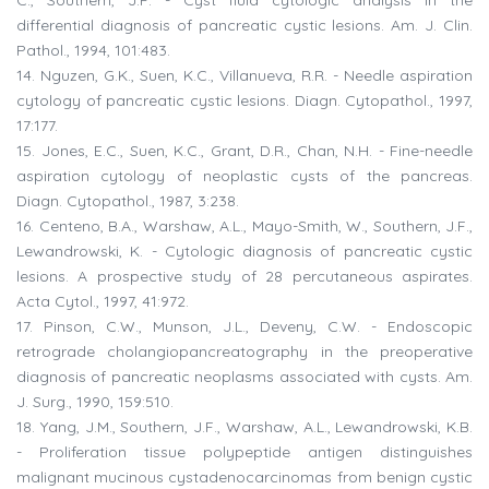
C., Southern, J.F. - Cyst fluid cytologic analysis in the
differential diagnosis of pancreatic cystic lesions. Am. J. Clin.
Pathol., 1994, 101:483.
14. Nguzen, G.K., Suen, K.C., Villanueva, R.R. - Needle aspiration
cytology of pancreatic cystic lesions. Diagn. Cytopathol., 1997,
17:177.
15. Jones, E.C., Suen, K.C., Grant, D.R., Chan, N.H. - Fine-needle
aspiration cytology of neoplastic cysts of the pancreas.
Diagn. Cytopathol., 1987, 3:238.
16. Centeno, B.A., Warshaw, A.L., Mayo-Smith, W., Southern, J.F.,
Lewandrowski, K. - Cytologic diagnosis of pancreatic cystic
lesions. A prospective study of 28 percutaneous aspirates.
Acta Cytol., 1997, 41:972.
17. Pinson, C.W., Munson, J.L., Deveny, C.W. - Endoscopic
retrograde cholangiopancreatography in the preoperative
diagnosis of pancreatic neoplasms associated with cysts. Am.
J. Surg., 1990, 159:510.
18. Yang, J.M., Southern, J.F., Warshaw, A.L., Lewandrowski, K.B.
- Proliferation tissue polypeptide antigen distinguishes
malignant mucinous cystadenocarcinomas from benign cystic