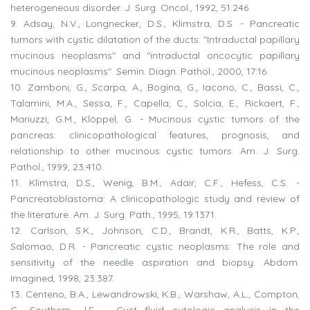
heterogeneous disorder. J. Surg. Oncol., 1992, 51:246.
9. Adsay, N.V., Longnecker, D.S., Klimstra, D.S. - Pancreatic
tumors with cystic dilatation of the ducts: "Intraductal papillary
mucinous neoplasms" and "intraductal oncocytic papillary
mucinous neoplasms". Semin. Diagn. Pathol., 2000, 17:16.
10. Zamboni, G., Scarpa, A., Bogina, G., Iacono, C., Bassi, C.,
Talamini, M.A., Sessa, F., Capella, C., Solcia, E., Rickaert, F.,
Mariuzzi, G.M., Klöppel, G. - Mucinous cystic tumors of the
pancreas: clinicopathological features, prognosis, and
relationship to other mucinous cystic tumors. Am. J. Surg.
Pathol., 1999, 23:410.
11. Klimstra, D.S., Wenig, B.M., Adair, C.F., Hefess, C.S. -
Pancreatoblastoma: A clinicopathologic study and review of
the literature. Am. J. Surg. Path., 1995, 19:1371.
12. Carlson, S.K., Johnson, C.D., Brandt, K.R., Batts, K.P.,
Salomao, D.R. - Pancreatic cystic neoplasms: The role and
sensitivity of the needle aspiration and biopsy. Abdom.
Imagined, 1998, 23:387.
13. Centeno, B.A., Lewandrowski, K.B., Warshaw, A.L., Compton,