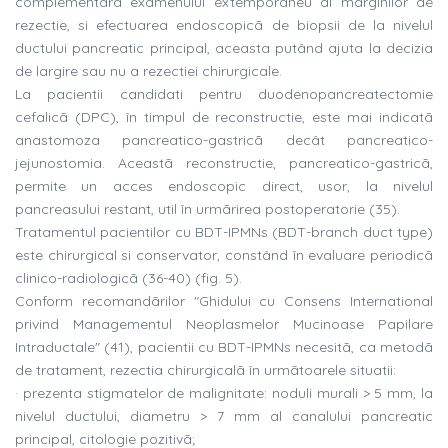
complementarã examenului extemporaneu al marginilor de
rezectie, si efectuarea endoscopicã de biopsii de la nivelul
ductului pancreatic principal, aceasta putând ajuta la decizia
de largire sau nu a rezectiei chirurgicale.
La pacientii candidati pentru duodenopancreatectomie
cefalicã (DPC), în timpul de reconstructie, este mai indicatã
anastomoza pancreatico-gastricã decât pancreatico-
jejunostomia. Aceastã reconstructie, pancreatico-gastricã,
permite un acces endoscopic direct, usor, la nivelul
pancreasului restant, util în urmãrirea postoperatorie (35).
Tratamentul pacientilor cu BDT-IPMNs (BDT-branch duct type)
este chirurgical si conservator, constând în evaluare periodicã
clinico-radiologicã (36-40) (fig. 5).
Conform recomandãrilor "Ghidului cu Consens International
privind Managementul Neoplasmelor Mucinoase Papilare
Intraductale" (41), pacientii cu BDT-IPMNs necesitã, ca metodã
de tratament, rezectia chirurgicalã în urmãtoarele situatii:
· prezenta stigmatelor de malignitate: noduli murali > 5 mm, la
nivelul ductului, diametru > 7 mm al canalului pancreatic
principal, citologie pozitivã;