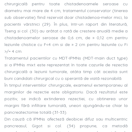
chirurgicalã pentru toate chistadenoamele seroase cu
diametru mai mare de 4 cm, tratamentul conservator (tinerea
sub observatie) fiind rezervat doar chistadenoa-melor mici, la
pacientii vârstnici (29). În plus, într-un raport din literaturã,
Tseng si col. (30) au arãtat o ratã de crestere anualã medie a
chistadenoamelor seroase de 0,6 cm, de » 0,12 cm pentru
leziunile chistice cu F<4 cm si de » 2 cm pentru leziunile cu Fi
>/= 4 cm.
Tratamentul pacientilor cu MDT-IPMNs (MDT-main duct type)
si a IPMNs mixt este reprezentat în toate cazurile de rezectia
chirurgicalã a leziunii tumorale, atâta timp cât acestia sunt
buni candidati chirurgical cu o sperantã de viatã rezonabilã.
În timpul interventiilor chirurgicale, examenul extemporaneu al
marginilor de rezectie este obligatoriu. Dacã rezultatul este
pozitiv, se indicã extinderea rezectiei, cu obtinerea unor
margini fãrã infiltare tumoralã, uneori ajungându-se chiar la
pancreatectomie totalã (31-33).
Din cauzã cã IPMNs afectezã deobicei difuz sau multicentric
pancreasul, Gigot si col. (34) propune, ca metodã