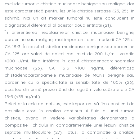
exclude tumorile chistice mucinoase benigne sau maligne, dar
este caracteristicã pentru leziunile chistice seroase (23, 25). În
schimb, nici un alt marker tumoral nu este concludent în
diagnosticul diferential al acestor douã entitãtii (21).
În diferentierea neoplasmelor chistice mucinoase benigne,
borderline sau maligne, mai importanti sunt markerii CA 125 si
CA 15-3. În cazul chisturilor mucinoase benigne sau borderline
CA 125 are valori de obicei mai mici de 200 U/mL, valorile
>200 U/mL fiind întâlnite în cazul chistadenocarcinoamelor
mucinoase (23). CA 15-3 >100 ng/mL diferentiazã
chistadenocarcinoamele mucinoase de MCNs benigne sau
borderline cu o specificitate si sensibilitate de 100% (26),
acestea din urmã prezentând de regulã nivele scãzute ale CA
15-3 (<35 ng/mL).
Referitor la cele de mai sus, este important sã fim constienti de
posibilele erori în analiza continutului fluid al unei tumori
chistice, având în vedere variabilitatea demonstratã a
compozitiei lichidului în compartimentele unei leziuni chistice
septate, multiloculare (27). Totusi, o combinatie a analizei