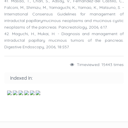
41. Masao, T., Chari, S., Adsay, V., Fernandez-del Castillo, C.,
Falconi, M., Shimizu, M., Yamaguchi, K., Yamao, K., Matsuno, S. -
International Consensus Guidelines for management of
intraductal papillarymucinous neoplasms and mucinous cystic
neoplasms of the pancreas. Pancreatology, 2006, 6:17.
42. Maguchi, H., Mukai, H. - Diagnosis and management of
intraductal papillary mucinous tumors of the pancreas.
Digestive Endoscopy, 2006, 18:S57.
Timeviewed: 15443 times
Indexed In: