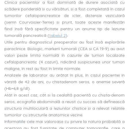
Clinica pacientilor a fost dominatã de durere asociatã cu
scãdere ponderalã si cu vãrsãturi, si a fost completatã în cazul
tumorilor cefalopancreatice de icter, distensie vezicularã
(semn Courvoisier-Terrie) si prurit, toate aceste manifestãri
fiind însã fãrã specificitate pentru un anume tip de leziune
tumoralã pancreaticã (
tabelul 2
).
Utile pentru diagnosticul preoperator au fost însã explorãrile
paraclinice. Biologic, markerii tumorali (CEA si CA 19-9) au avut
valori peste limita normalã în cazurile de tumori localizate
cefalopancreatic (4 cazuri), ridicând suspiciunea unor tumori
maligne, în rest au fost în limite normale.
Analizele de laborator au arãtat în plus, în cazul pacientei în
vârstã de 42 de ani, cu chistadenom seros, o anemie severã
(Hb=6,8 g/dl).
Atât în acest caz, cât si la cealaltã pacientã cu chista-denom
seros, ecografia abdominalã a reusit cu succes sã defineascã
structura multilocularã a leziunilor chistice si a relevat relatiile
tumorilor cu structurile anatomice vecine.
Informatiile cele mai valoroase cu privire la natura probabilã a
acestora au fost furnizate de computer tomografie, care a