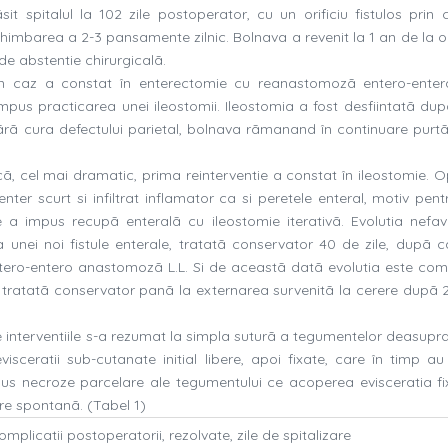
it spitalul la 102 zile postoperator, cu un orificiu fistulos prin 
chimbarea a 2-3 pansamente zilnic. Bolnava a revenit la 1 an de la o
 de abstentie chirurgicalã.
-un caz a constat în enterectomie cu reanastomozã entero-entera
pus practicarea unei ileostomii. Ileostomia a fost desfiintatã dupã
 fãrã cura defectului parietal, bolnava rãmanand în continuare purt
icã, cel mai dramatic, prima reinterventie a constat în ileostomie. 
zenter scurt si infiltrat inflamator ca si peretele enteral, motiv pen
 a impus recupã enteralã cu ileostomie iterativã. Evolutia nefav
 unei noi fistule enterale, tratatã conservator 40 de zile, dupã c
ntero-entero anastomozã L.L. Si de aceastã datã evolutia este com
t tratatã conservator panã la externarea survenitã la cerere dupã 2
 interventiile s-a rezumat la simpla suturã a tegumentelor deasupr
isceratii sub-cutanate initial libere, apoi fixate, care în timp au
odus necroze parcelare ale tegumentului ce acoperea evisceratia fix
re spontanã. (Tabel 1)
omplicatii postoperatorii, rezolvate, zile de spitalizare