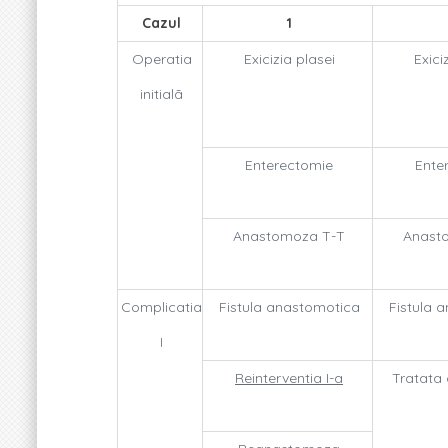
Cazul
1
Operatia
Exicizia plasei
Exici
initialã
Enterectomie
Ente
Anastomoza T-T
Anast
Complicatia
Fistula anastomotica
Fistula 
I
Reinterventia I-a
Tratata