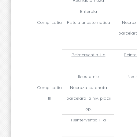
Reanastomoza
Enterala
Complicatia
Fistula anastomotica
Necroz
II
parcelara 
Reinterventia II-a
Reinte
Ileostomie
Necr
Complicatia
Necroza cutanata
III
parcelara la niv. placii
op.
Reinterventia III-a