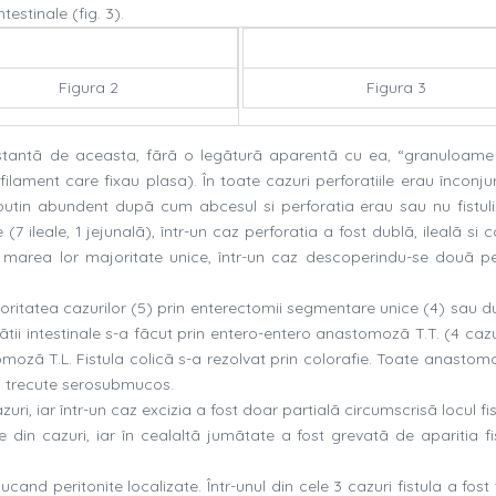
estinale (fig. 3).
Figura 2
Figura 3
 distantã de aceasta, fãrã o legãturã aparentã cu ea, “granuloame 
filament care fixau plasa). În toate cazuri perforatiile erau înconj
utin abundent dupã cum abcesul si perforatia erau sau nu fistuli
e (7 ileale, 1 jejunalã), într-un caz perforatia a fost dublã, ilealã si 
în marea lor majoritate unice, într-un caz descoperindu-se douã per
joritatea cazurilor (5) prin enterectomii segmentare unice (4) sau d
tãtii intestinale s-a fãcut prin entero-entero anastomozã T.T. (4 caz
tomozã T.L. Fistula colicã s-a rezolvat prin colorafie. Toate anastom
il trecute serosubmucos.
zuri, iar într-un caz excizia a fost doar partialã circumscrisã locul fis
 din cazuri, iar în cealaltã jumãtate a fost grevatã de aparitia fis
cand peritonite localizate. Într-unul din cele 3 cazuri fistula a fost