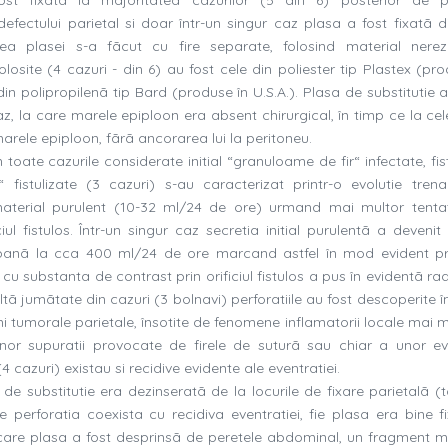
fectului parietal si doar într-un singur caz plasa a fost fixatã di
ea plasei s-a fãcut cu fire separate, folosind material nerez
olosite (4 cazuri - din 6) au fost cele din poliester tip Plastex (pr
in polipropilenã tip Bard (produse în U.S.A.). Plasa de substitutie a
z, la care marele epiploon era absent chirurgical, în timp ce la cel
marele epiploon, fãrã ancorarea lui la peritoneu.
în toate cazurile considerate initial “granuloame de fir“ infectate, fis
“ fistulizate (3 cazuri) s-au caracterizat printr-o evolutie tren
e material purulent (10-32 ml/24 de ore) urmand mai multor tenta
ul fistulos. Într-un singur caz secretia initial purulentã a devenit 
v panã la cca 400 ml/24 de ore marcand astfel în mod evident p
 cu substanta de contrast prin orificiul fistulos a pus în evidentã ra
ltã jumãtate din cazuri (3 bolnavi) perforatiile au fost descoperite î
i tumorale parietale, însotite de fenomene inflamatorii locale mai m
nor supuratii provocate de firele de suturã sau chiar a unor eve
 cazuri) existau si recidive evidente ale eventratiei.
a de substitutie era dezinseratã de la locurile de fixare parietalã (t
are perforatia coexista cu recidiva eventratiei, fie plasa era bine f
la care plasa a fost desprinsã de peretele abdominal, un fragment m