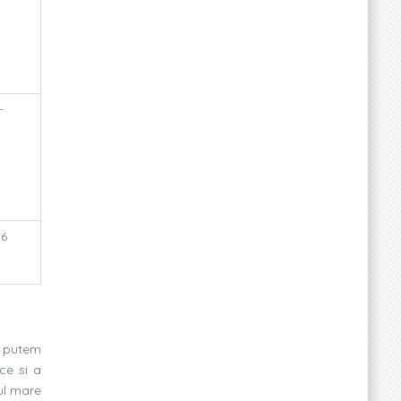
-
16
u putem
ce si a
ul mare