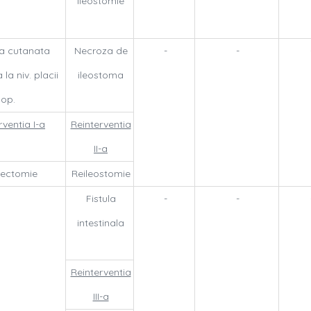
Ileostomie
a cutanata
Necroza de
-
-
la niv. placii
ileostoma
op.
rventia I-a
Reinterventia
II-a
ectomie
Reileostomie
Fistula
-
-
intestinala
Reinterventia
III-a