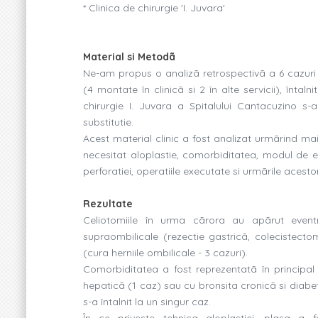
* Clinica de chirurgie 'I. Juvara'
Material si Metodã
Ne-am propus o analizã retrospectivã a 6 cazuri 
(4 montate în clinicã si 2 în alte servicii), întaln
chirurgie I. Juvara a Spitalului Cantacuzino s-a
substitutie.
Acest material clinic a fost analizat urmãrind mai
necesitat aloplastie, comorbiditatea, modul de efe
perforatiei, operatiile executate si urmãrile acesto
Rezultate
Celiotomiile în urma cãrora au apãrut eventr
supraombilicale (rezectie gastricã, colecistecto
(cura herniile ombilicale - 3 cazuri).
Comorbiditatea a fost reprezentatã în principal 
hepaticã (1 caz) sau cu bronsita cronicã si diabe
s-a întalnit la un singur caz.
În ce priveste tehnica aloplastiei, plasa a 