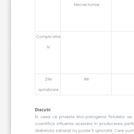
Necrectomie
Complicatia
IV
Zile
88
spitalizare
Discutii
În ceea ce priveste etio-patogenia fistulelor s
cuantifica influenta acesteia în producerea perfor
diabetului zaharat nu poate fi ignoratã. Care sunt