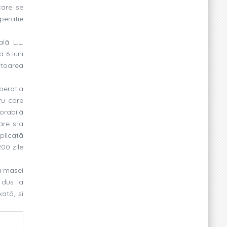
care se
peratie
lã L.L.
 6 luni
ãtoarea
Operatia
tru care
orabilã
are s-a
plicatã
00 zile
a masei
 dus la
atã, si