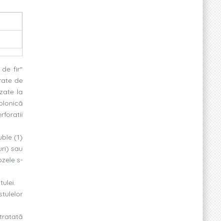
de fir“
urate de
zate la
colonicã
foratii
uble (1)
uri) sau
ozele s-
tulei.
tulelor
 tratatã