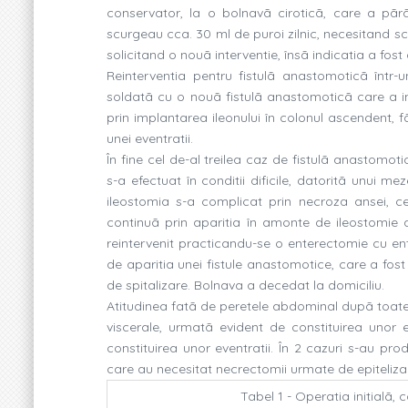
conservator, la o bolnavã ciroticã, care a pãrãs
scurgeau cca. 30 ml de puroi zilnic, necesitand s
solicitand o nouã interventie, însã indicatia a fost
Reinterventia pentru fistulã anastomoticã într
soldatã cu o nouã fistulã anastomoticã care a im
prin implantarea ileonului în colonul ascendent,
unei eventratii.
În fine cel de-al treilea caz de fistulã anastomot
s-a efectuat în conditii dificile, datoritã unui me
ileostomia s-a complicat prin necroza ansei, ce
continuã prin aparitia în amonte de ileostomie a
reintervenit practicandu-se o enterectomie cu e
de aparitia unei fistule anastomotice, care a fos
de spitalizare. Bolnava a decedat la domiciliu.
Atitudinea fatã de peretele abdominal dupã toate
viscerale, urmatã evident de constituirea unor ev
constituirea unor eventratii. În 2 cazuri s-au pr
care au necesitat necrectomii urmate de epiteliza
Tabel 1 - Operatia initialã, c