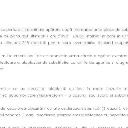
cu perforatii intestinale apãrute dupã montarea unor plase de subs
ite pe parcursul ultimilor 7 ani (1996 - 2003), interval în care în Cl
u efectuat 248 operatii pentru cura eventratiilor folosind aloplas
 multe criterii: tipul de celiotomie în urma cãreia a apãrut eventra
ctuare a aloplastiei de substitutie, conditiile de aparitie si diagn
ra.
atiile ce au necesitat aloplastii au fost în toate cazurile m
mie), subombilicale (histerectomii - 3 cazuri), sau supra si subomb
de asocierea obezitãtii cu ateroscleroza sistemicã (3 cazuri), cu
tul zaharat (1 caz). Asocierea aterosclerozei sistemice cu hepatita 
fost fixatã la majoritatea cazurilor (5 din 6) posterior de p