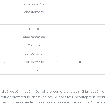
Enterectomie
Anastomoza
L-L
Fistula
-
-
anastomotica
Tratata
conservator
102
208 deces la
14
18
domicilu
e ridicã douã întrebãri: Ce rol are comorbiditatea? Chiar dacã n
atiilor prezenta la acesti bolnavi a obezitãtii, hepatopatiile corni
 mecanismele directe implicate în producerea perforatiilor? Interval