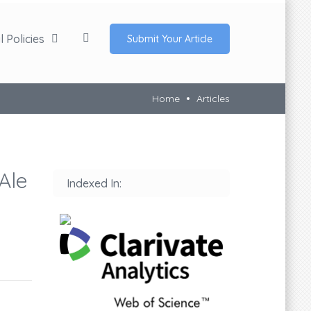
 Policies
Submit Your Article
Home
Articles
 Ale
Indexed In: