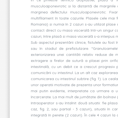
musculoaponevrotic si la distantã de marginile de
marginea defectului musculoaponevrotic. Fixar
multifilament în toate cazurile. Plasele cele mai f
Romania) si numai în 2 cazuri s-au utilizat plase d
contact direct cu masa visceralã într-un singur ca
cazuri, între plasã si masa visceralã s-a interpus 
Sub aspectul prezentãrii clinice, fistulele au fost 
sau în stadiul de prefistulizare. “Granuloamele
exteriorizarea unei cantitãti relativ reduse d
extragere a firelor de suturã a plasei prin orifici
intestinalã, cu un debit ce a crescut progresi
comunicãrii cu intestinul. La un alt caz explorarea
comunicarea cu intestinul subtire (fig. 1). La ceala
unor operatii motivate de prezenta unor formatiun
mai putin evidente, interpretate ca urmare a u
încarcerate. La mai mult de jumãtate din bolnavi (4
Intraoperator s-au întalnit douã situatii: fie plas
caz, fig. 2; sau partial - 3 cazuri), situatii în c
integratã în perete (2 cazuri). În cele 4 cazuri 