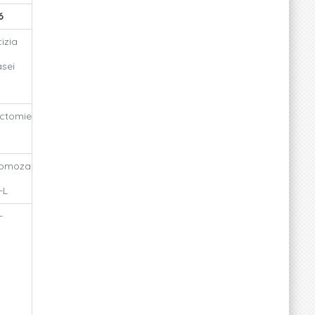
6
cizia
asei
ectomie
tomoza
-L
-