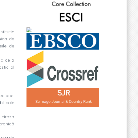
titutie
inica de
iile de
tia ce a
ostic al
ediane:
ilicale
 ciroza
cronicã
eretele