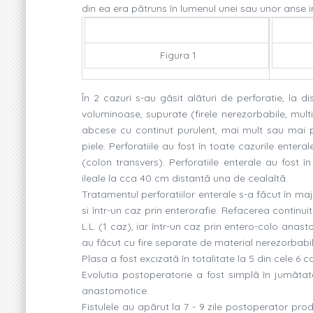
din ea era pãtruns în lumenul unei sau unor anse int
Figura 1
În 2 cazuri s-au gãsit alãturi de perforatie, la
voluminoase, supurate (firele nerezorbabile, multi
abcese cu continut purulent, mai mult sau mai p
piele. Perforatiile au fost în toate cazurile enteral
(colon transvers). Perforatiile enterale au fost 
ileale la cca 40 cm distantã una de cealaltã.
Tratamentul perforatiilor enterale s-a fãcut în ma
si într-un caz prin enterorafie. Refacerea continui
L.L. (1 caz), iar într-un caz prin entero-colo anas
au fãcut cu fire separate de material nerezorbab
Plasa a fost excizatã în totalitate la 5 din cele 6 ca
Evolutia postoperatorie a fost simplã în jumãtate
anastomotice.
Fistulele au apãrut la 7 - 9 zile postoperator produ