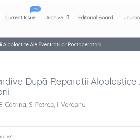
New
Current Issue
Archive
Editorial Board
Journal
i Aloplastice Ale Eventratiilor Postoperatorii
Tardive Dupã Reparatii Aloplastice
rii
E. Catrina, S. Petrea, I. Vereanu
cuzino'