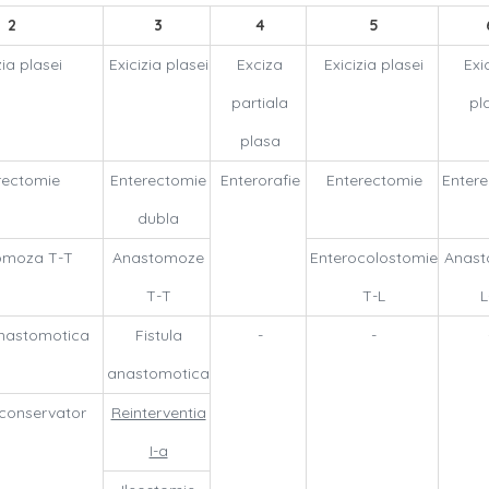
2
3
4
5
zia plasei
Exicizia plasei
Exciza
Exicizia plasei
Exi
partiala
pl
plasa
rectomie
Enterectomie
Enterorafie
Enterectomie
Enter
dubla
omoza T-T
Anastomoze
Enterocolostomie
Anas
T-T
T-L
L
anastomotica
Fistula
-
-
anastomotica
 conservator
Reinterventia
I-a