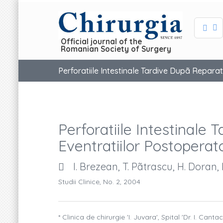
Official journal of the
Romanian Society of Surgery
Perforatiile Intestinale Tardive Dupã Reparati
Perforatiile Intestinale 
Eventratiilor Postoperato
I. Brezean, T. Pãtrascu, H. Doran, 
Studii Clinice, No. 2, 2004
* Clinica de chirurgie 'I. Juvara', Spital 'Dr. I. Canta