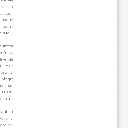
rect la
orbabil
oduse în
 fost în
elalte 5
tulizate
antã cu
tive de
ulterior
rezenta
diologic
n cursul
ult sau
ntratii
otal - 1
ixatã si
arginal