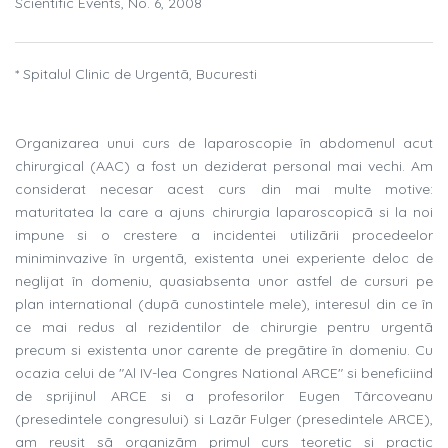
Scientific Events, No. 6, 2008
* Spitalul Clinic de Urgentã, Bucuresti
Organizarea unui curs de laparoscopie în abdomenul acut
chirurgical (AAC) a fost un deziderat personal mai vechi. Am
considerat necesar acest curs din mai multe motive:
maturitatea la care a ajuns chirurgia laparoscopicã si la noi
impune si o crestere a incidentei utilizãrii procedeelor
miniminvazive în urgentã, existenta unei experiente deloc de
neglijat în domeniu, quasiabsenta unor astfel de cursuri pe
plan international (dupã cunostintele mele), interesul din ce în
ce mai redus al rezidentilor de chirurgie pentru urgentã
precum si existenta unor carente de pregãtire în domeniu. Cu
ocazia celui de "Al IV-lea Congres National ARCE" si beneficiind
de sprijinul ARCE si a profesorilor Eugen Târcoveanu
(presedintele congresului) si Lazãr Fulger (presedintele ARCE),
am reusit sã organizãm primul curs teoretic si practic