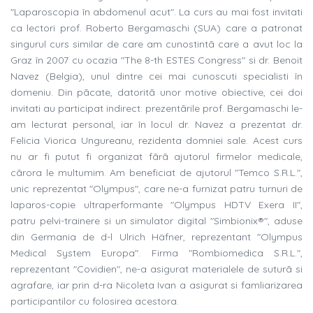
"Laparoscopia în abdomenul acut". La curs au mai fost invitati
ca lectori prof. Roberto Bergamaschi (SUA) care a patronat
singurul curs similar de care am cunostintã care a avut loc la
Graz în 2007 cu ocazia "The 8-th ESTES Congress" si dr. Benoit
Navez (Belgia), unul dintre cei mai cunoscuti specialisti în
domeniu. Din pãcate, datoritã unor motive obiective, cei doi
invitati au participat indirect: prezentãrile prof. Bergamaschi le-
am lecturat personal, iar în locul dr. Navez a prezentat dr.
Felicia Viorica Ungureanu, rezidenta domniei sale. Acest curs
nu ar fi putut fi organizat fãrã ajutorul firmelor medicale,
cãrora le multumim. Am beneficiat de ajutorul "Temco S.R.L.",
unic reprezentat "Olympus", care ne-a furnizat patru turnuri de
laparos-copie ultraperformante "Olympus HDTV Exera II",
patru pelvi-trainere si un simulator digital "Simbionix®", aduse
din Germania de d-l Ulrich Häfner, reprezentant "Olympus
Medical System Europa". Firma "Rombiomedica S.R.L.",
reprezentant "Covidien", ne-a asigurat materialele de suturã si
agrafare, iar prin d-ra Nicoleta Ivan a asigurat si famliarizarea
participantilor cu folosirea acestora.