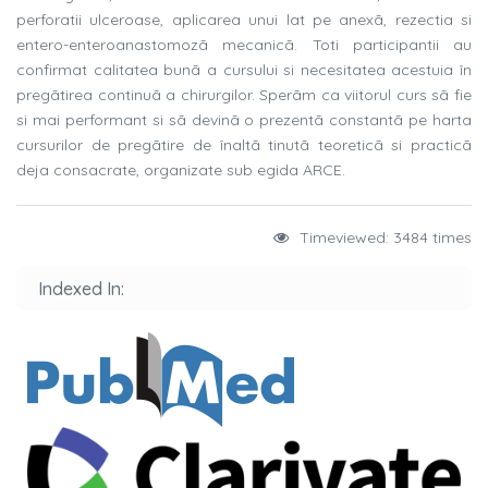
perforatii ulceroase, aplicarea unui lat pe anexã, rezectia si
entero-enteroanastomozã mecanicã. Toti participantii au
confirmat calitatea bunã a cursului si necesitatea acestuia în
pregãtirea continuã a chirurgilor. Sperãm ca viitorul curs sã fie
si mai performant si sã devinã o prezentã constantã pe harta
cursurilor de pregãtire de înaltã tinutã teoreticã si practicã
deja consacrate, organizate sub egida ARCE.
Timeviewed: 3484 times
Indexed In: