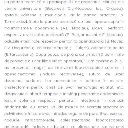
La partea teoreticã au participat 34 de rezidenti si chirurgi din
centre universitare (Bucuresti, Cluj-Napoca, Iasi, Oradea),
spitale judetene si municipale, iar la partea practicã, 19.
Temele dezbãtute la partea teoreticã au fost: laparoscopia în
traumatismele abdominale (A.E. Nicolau), ulcerul perforat,
respectiv diverticulita perforatã (R. Bergamaschi, A.E. Nicolau),
ocluziile intestinale respectiv peritonita apendicularã (B. Navez,
F.V. Ungureanu), colecistita acutã (L. Fulger), apendicita acutã
(E.Târcoveanu). Dupã pauza de prânz au urmat 90 de minute
de proiectie a unor filme video operatorii, "Cum operez eu?". S-
au prezentat imagini de interventii laparoscopice cum ar fi
apendicectomia (inclusiv reconversie), sutura de ulcer
duodenal perforat, liza aderentelor si bridelor în ocluzie,
chistectomie pentru chist de ovar hemoragic eclatat, etc,
diagnostic si abord terapeutic în plãgi penetrante abdominale,
leziuni splenice respectiv perforatii intestinale în contuzii
abdominale. Au urmat 120 de minute de exercitii practice la
pelvitreinere în care s-au introdus organe de porc. S-au exersat
nodurile intracorporeale, colecistectomia laparoscopicã
anterogradã, inclusiv cu bisturiul cu ultrasunete, sutura unei