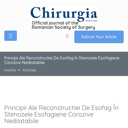
Official journal of the
Romanian Society of Surgery
Submit Your Article
Principii Ale Reconstructiei De Esofag În Stenozele Esofagiene
Corozive Nedilatabile
Home
Articles
Principii Ale Reconstructiei De Esofag În
Stenozele Esofagiene Corozive
Nedilatabile