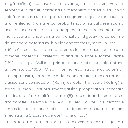
lungã (65cm) cu asa- zisul avantaj al mentinerii valvulei
ileocecale în circuit, conferind un mecanism antireflux sau chiar
ridicã problema unui al patrulea segment digestiv de folosit, si
anume ileonul (rãmane ca proba timpului sã valideze sau nu
aceste încercãri ca si esofagoplastia "caleidoscopicã" sau
multivisceralã unde calitatea tranzitului digestiv ridicã semne
de întrebare datoritã multiplelor anastomoze, strictiuni, etc.
Iatã cã, cel putin pentru stenozele postcaustice, colonul
rãmane materialul preferat, avand si o istorie foarte veche
(1911- Kelling si Vulliet - prima reconstructie cu colon stang
antiperistaltic; 1950 - Orsoni - prima reconstructie cu colonîntr-
un timp reusitã). Procedeele de reconstructie cu colon rãmase
clasice sunt cu ileocolon (Roith) cu colon transvers (Kelling) si
stang (Orsoni). Asupra investigatiilor preoperatorii necesare
am insistat într-o altã lucrare (8), accentuand necesitatea
angiografiei selective de AMS si AMI la cei cu tentative
nereusite de reconstructie în antecedente (asa cum am
înregistrat la 5 cazuri operate în alte unitãti).
Cu toate cã autorii timisoreni si craioveni opteazã în general