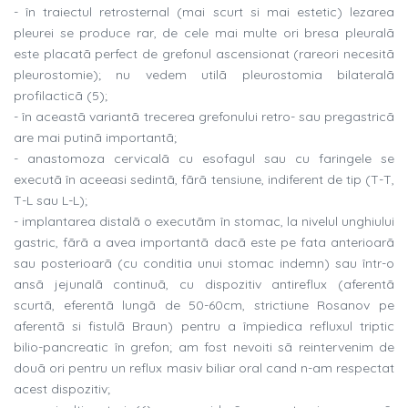
- în traiectul retrosternal (mai scurt si mai estetic) lezarea
pleurei se produce rar, de cele mai multe ori bresa pleuralã
este placatã perfect de grefonul ascensionat (rareori necesitã
pleurostomie); nu vedem utilã pleurostomia bilateralã
profilacticã (5);
- în aceastã variantã trecerea grefonului retro- sau pregastricã
are mai putinã importantã;
- anastomoza cervicalã cu esofagul sau cu faringele se
executã în aceeasi sedintã, fãrã tensiune, indiferent de tip (T-T,
T-L sau L-L);
- implantarea distalã o executãm în stomac, la nivelul unghiului
gastric, fãrã a avea importantã dacã este pe fata anterioarã
sau posterioarã (cu conditia unui stomac indemn) sau într-o
ansã jejunalã continuã, cu dispozitiv antireflux (aferentã
scurtã, eferentã lungã de 50-60cm, strictiune Rosanov pe
aferentã si fistulã Braun) pentru a împiedica refluxul triptic
bilio-pancreatic în grefon; am fost nevoiti sã reintervenim de
douã ori pentru un reflux masiv biliar oral cand n-am respectat
acest dispozitiv;