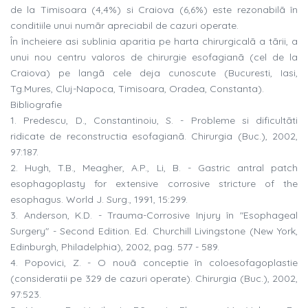
de la Timisoara (4,4%) si Craiova (6,6%) este rezonabilã în
conditiile unui numãr apreciabil de cazuri operate.
În încheiere asi sublinia aparitia pe harta chirurgicalã a tãrii, a
unui nou centru valoros de chirurgie esofagianã (cel de la
Craiova) pe langã cele deja cunoscute (Bucuresti, Iasi,
Tg.Mures, Cluj-Napoca, Timisoara, Oradea, Constanta).
Bibliografie
1. Predescu, D., Constantinoiu, S. - Probleme si dificultãti
ridicate de reconstructia esofagianã. Chirurgia (Buc.), 2002,
97:187.
2. Hugh, T.B., Meagher, A.P., Li, B. - Gastric antral patch
esophagoplasty for extensive corrosive stricture of the
esophagus. World J. Surg., 1991, 15:299.
3. Anderson, K.D. - Trauma-Corrosive Injury în "Esophageal
Surgery" - Second Edition. Ed. Churchill Livingstone (New York,
Edinburgh, Philadelphia), 2002, pag. 577 - 589.
4. Popovici, Z. - O nouã conceptie în coloesofagoplastie
(consideratii pe 329 de cazuri operate). Chirurgia (Buc.), 2002,
97:523.