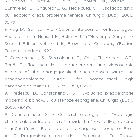
5. Mogos, D., Vasile, I., Pãun, I., Florescu, M., Valcea, D.,
Dumitrelea, D., Ungureanu, G., Nedelcutã, C. - Esofagoplastia
cu ileocolon drept, probleme tehnice. Chirurgia (Buc.), 2000,
95:79.
6. May, I.A., Samson, P.C. - Colonic Interposition for Esophageal
Replacement în Nyhus L.M., Baker R.J. în "Mastery of Surgery" -
Second Edition, vol.I - Little, Brown and Company (Boston
Toronto, London), 1992.
7. Constantinoiu, S., Sarafoleanu, D., Chiru, Fl., Mocanu, A.R.,
Barlã, R., Tocilescu, M. - Intraoperatory and videoscopic
aspects of the pharyngocolical anastomoses within the
oesophagoplastical surgery for postcaustical high
oesophagian stenosis. J. Surg., 1998, 85:201.
8. Predescu, D., Constantinoiu, S. - Evaluarea preoperatorie
modernã a bolnavului cu stenoze esofagiene. Chirurgia (Buc.),
2003, 98:489.
9. Constantinoiu, S. - Cancerul esofagian în "Patologie
chirurgicalã pentru admitere în rezidentiat" - Ed. a II-a, revizuitã
si adãugitã, vol.I, Editor: prof. dr. N. Angelescu, co-editor: Prof.
dr. C. Dragomirescu, prof. dr. I. Popescu - Ed. Celsius