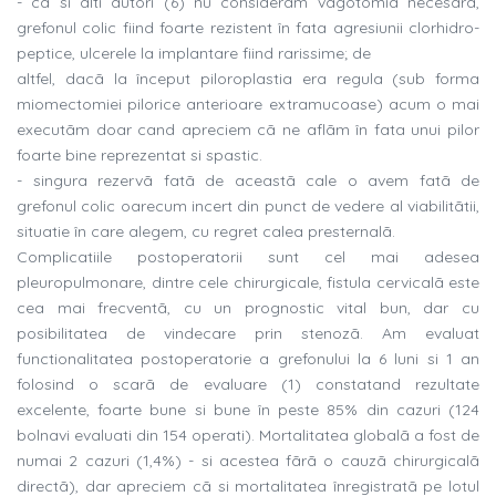
- ca si alti autori (6) nu considerãm vagotomia necesarã,
grefonul colic fiind foarte rezistent în fata agresiunii clorhidro-
peptice, ulcerele la implantare fiind rarissime; de
altfel, dacã la început piloroplastia era regula (sub forma
miomectomiei pilorice anterioare extramucoase) acum o mai
executãm doar cand apreciem cã ne aflãm în fata unui pilor
foarte bine reprezentat si spastic.
- singura rezervã fatã de aceastã cale o avem fatã de
grefonul colic oarecum incert din punct de vedere al viabilitãtii,
situatie în care alegem, cu regret calea presternalã.
Complicatiile postoperatorii sunt cel mai adesea
pleuropulmonare, dintre cele chirurgicale, fistula cervicalã este
cea mai frecventã, cu un prognostic vital bun, dar cu
posibilitatea de vindecare prin stenozã. Am evaluat
functionalitatea postoperatorie a grefonului la 6 luni si 1 an
folosind o scarã de evaluare (1) constatand rezultate
excelente, foarte bune si bune în peste 85% din cazuri (124
bolnavi evaluati din 154 operati). Mortalitatea globalã a fost de
numai 2 cazuri (1,4%) - si acestea fãrã o cauzã chirurgicalã
directã), dar apreciem cã si mortalitatea înregistratã pe lotul