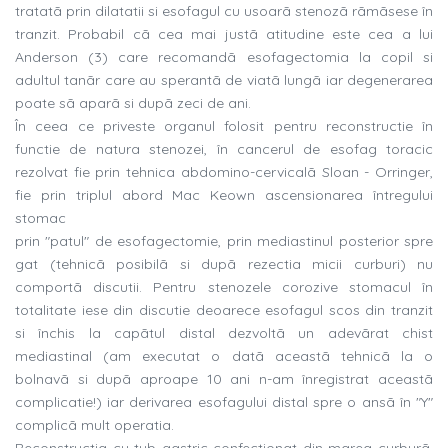
tratatã prin dilatatii si esofagul cu usoarã stenozã rãmãsese în
tranzit. Probabil cã cea mai justã atitudine este cea a lui
Anderson (3) care recomandã esofagectomia la copil si
adultul tanãr care au sperantã de viatã lungã iar degenerarea
poate sã aparã si dupã zeci de ani.
În ceea ce priveste organul folosit pentru reconstructie în
functie de natura stenozei, în cancerul de esofag toracic
rezolvat fie prin tehnica abdomino-cervicalã Sloan - Orringer,
fie prin triplul abord Mac Keown ascensionarea întregului
stomac
prin "patul" de esofagectomie, prin mediastinul posterior spre
gat (tehnicã posibilã si dupã rezectia micii curburi) nu
comportã discutii. Pentru stenozele corozive stomacul în
totalitate iese din discutie deoarece esofagul scos din tranzit
si închis la capãtul distal dezvoltã un adevãrat chist
mediastinal (am executat o datã aceastã tehnicã la o
bolnavã si dupã aproape 10 ani n-am înregistrat aceastã
complicatie!) iar derivarea esofagului distal spre o ansã în "Y"
complicã mult operatia.