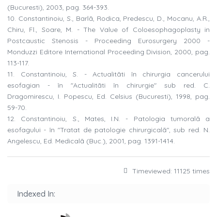
(Bucuresti), 2003, pag. 364-393.
10. Constantinoiu, S., Barlã, Rodica, Predescu, D., Mocanu, A.R.,
Chiru, Fl., Soare, M. - The Value of Coloesophagoplasty in
Postcaustic Stenosis - Proceeding Eurosurgery 2000 -
Monduzzi Editore International Proceeding Division, 2000, pag.
113-117.
11. Constantinoiu, S. - Actualitãti în chirurgia cancerului
esofagian - în "Actualitãti în chirurgie" sub red. C.
Dragomirescu, I. Popescu, Ed. Celsius (Bucuresti), 1998, pag.
59-70.
12. Constantinoiu, S., Mates, I.N. - Patologia tumoralã a
esofagului - în "Tratat de patologie chirurgicalã", sub red. N.
Angelescu, Ed. Medicalã (Buc.), 2001, pag. 1391-1414.
Timeviewed: 11125 times
Indexed In: