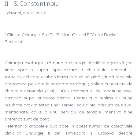
S. Constantinoiu
Editorial, No. 6, 2004
* Clinica Chirurgie, Sp. Cl. "Sf.Maria" - U.M.F."Carol Davila"
Bucuresti
Chirurgia esofagului rãmane o chirurgie dificilã si agresivã (ce
tinde spre o supra- specializare a chirurgului general si
toracic), cel care o abordeazã trebuie sã aibã (dupã regiunile
anatomice pe care le strãbate esofagul) solide cunostinte de
chirurgie cervicalã (BMF, ORL) toracicã si de jonctiune eso-
gastricã si pol superior gastric. Pentru a o realiza cu bune
rezultate proximitatea unor servicii sau clinici precum cele sus-
mentionate, ca si a unui serviciu de terapie intensivã bine
antrenat sunt de dorit.
Referitor la articolele publicate în acest numãr de colectivele
clinicilor Chirurgie II din Timisoara si Craiova despre