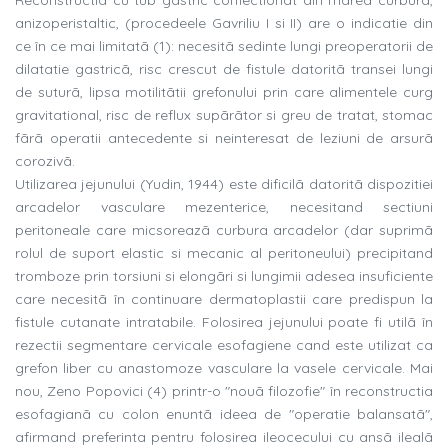
Reconstructia cu tub gastric confectionat din marea curburã,
anizoperistaltic, (procedeele Gavriliu I si II) are o indicatie din
ce în ce mai limitatã (1): necesitã sedinte lungi preoperatorii de
dilatatie gastricã, risc crescut de fistule datoritã transei lungi
de suturã, lipsa motilitãtii grefonului prin care alimentele curg
gravitational, risc de reflux supãrãtor si greu de tratat, stomac
fãrã operatii antecedente si neinteresat de leziuni de arsurã
corozivã.
Utilizarea jejunului (Yudin, 1944) este dificilã datoritã dispozitiei
arcadelor vasculare mezenterice, necesitand sectiuni
peritoneale care micsoreazã curbura arcadelor (dar suprimã
rolul de suport elastic si mecanic al peritoneului) precipitand
tromboze prin torsiuni si elongãri si lungimii adesea insuficiente
care necesitã în continuare dermatoplastii care predispun la
fistule cutanate intratabile. Folosirea jejunului poate fi utilã în
rezectii segmentare cervicale esofagiene cand este utilizat ca
grefon liber cu anastomoze vasculare la vasele cervicale. Mai
nou, Zeno Popovici (4) printr-o "nouã filozofie" în reconstructia
esofagianã cu colon enuntã ideea de "operatie balansatã",
afirmand preferinta pentru folosirea ileocecului cu ansã ilealã