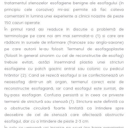
tratamentul stenozelor esofagiene benigne ale esofagului (în
principiu cele corozive) mi-asi permite sã fac cateva
comentarii în lumina unei experiente a clinicii noastre de peste
150 cazuri operate.
În primul rand asi readuce în discutie o problemã de
terminologie pe care noi am mai semnalat-o (1) si care are
rãdãcini în sursele de informare (franceze sau anglo-saxone)
pe care autorii le-au folosit. Termenul de esofagoplastie
(folosit în general sinonim cu cel de reconstructie de esofag)
trebuie evitat, astãzi însemnand plastia unei stricturi
esofagiene cu patch gastric antral sau colonic cu pedicul
hrãnitor (2). Cand se rezecã esofagul si se confectioneazã un
neoesofag dintr-un alt organ, termenul corect este de
reconstructie esofagianã, iar cand esofagul este suntat, de
by-pass esofagian. Confuzia persistã si în ceea ce priveste
termenii de stricturã sau stenozã (1). Strictura este definitã ca
o obstructie circularã foarte limitatã ca întindere spre
deosebire de cel de stenozã care afecteazã obstructiv
esofagul, dar cu o întindere de peste 2-3 cm.
În cele ce urmeazã voi încerca pe scurt (pe baza experientei