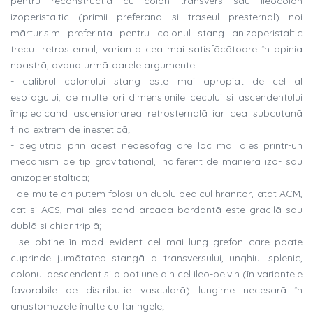
pentru reconstructia cu colon transvers sau ileocolon
izoperistaltic (primii preferand si traseul presternal) noi
mãrturisim preferinta pentru colonul stang anizoperistaltic
trecut retrosternal, varianta cea mai satisfãcãtoare în opinia
noastrã, avand urmãtoarele argumente:
- calibrul colonului stang este mai apropiat de cel al
esofagului, de multe ori dimensiunile cecului si ascendentului
împiedicand ascensionarea retrosternalã iar cea subcutanã
fiind extrem de inesteticã;
- deglutitia prin acest neoesofag are loc mai ales printr-un
mecanism de tip gravitational, indiferent de maniera izo- sau
anizoperistalticã;
- de multe ori putem folosi un dublu pedicul hrãnitor, atat ACM,
cat si ACS, mai ales cand arcada bordantã este gracilã sau
dublã si chiar triplã;
- se obtine în mod evident cel mai lung grefon care poate
cuprinde jumãtatea stangã a transversului, unghiul splenic,
colonul descendent si o potiune din cel ileo-pelvin (în variantele
favorabile de distributie vascularã) lungime necesarã în
anastomozele înalte cu faringele;