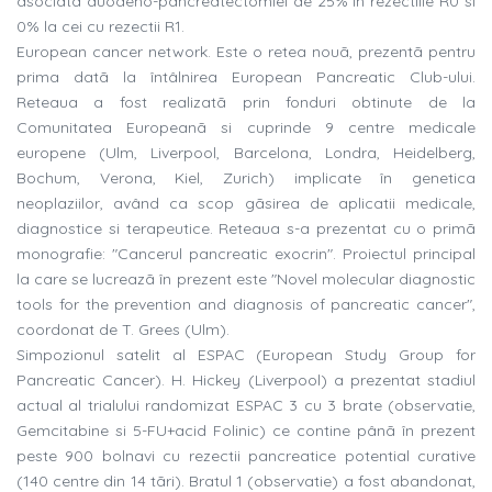
asociatã duodeno-pancreatectomiei de 25% în rezectiile R0 si
0% la cei cu rezectii R1.
European cancer network. Este o retea nouã, prezentã pentru
prima datã la întâlnirea European Pancreatic Club-ului.
Reteaua a fost realizatã prin fonduri obtinute de la
Comunitatea Europeanã si cuprinde 9 centre medicale
europene (Ulm, Liverpool, Barcelona, Londra, Heidelberg,
Bochum, Verona, Kiel, Zurich) implicate în genetica
neoplaziilor, având ca scop gãsirea de aplicatii medicale,
diagnostice si terapeutice. Reteaua s-a prezentat cu o primã
monografie: "Cancerul pancreatic exocrin". Proiectul principal
la care se lucreazã în prezent este "Novel molecular diagnostic
tools for the prevention and diagnosis of pancreatic cancer",
coordonat de T. Grees (Ulm).
Simpozionul satelit al ESPAC (European Study Group for
Pancreatic Cancer). H. Hickey (Liverpool) a prezentat stadiul
actual al trialului randomizat ESPAC 3 cu 3 brate (observatie,
Gemcitabine si 5-FU+acid Folinic) ce contine pânã în prezent
peste 900 bolnavi cu rezectii pancreatice potential curative
(140 centre din 14 tãri). Bratul 1 (observatie) a fost abandonat,