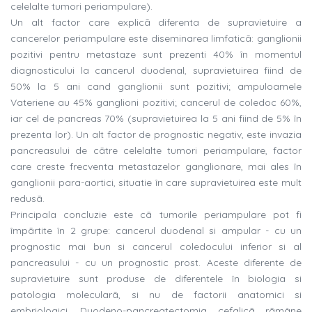
celelalte tumori periampulare).
Un alt factor care explicã diferenta de supravietuire a
cancerelor periampulare este diseminarea limfaticã: ganglionii
pozitivi pentru metastaze sunt prezenti 40% în momentul
diagnosticului la cancerul duodenal, supravietuirea fiind de
50% la 5 ani cand ganglionii sunt pozitivi; ampuloamele
Vateriene au 45% ganglioni pozitivi; cancerul de coledoc 60%,
iar cel de pancreas 70% (supravietuirea la 5 ani fiind de 5% în
prezenta lor). Un alt factor de prognostic negativ, este invazia
pancreasului de cãtre celelalte tumori periampulare, factor
care creste frecventa metastazelor ganglionare, mai ales în
ganglionii para-aortici, situatie în care supravietuirea este mult
redusã.
Principala concluzie este cã tumorile periampulare pot fi
împãrtite în 2 grupe: cancerul duodenal si ampular - cu un
prognostic mai bun si cancerul coledocului inferior si al
pancreasului - cu un prognostic prost. Aceste diferente de
supravietuire sunt produse de diferentele în biologia si
patologia molecularã, si nu de factorii anatomici si
embriologici. Duodeno-pancreatectomia cefalicã rãmâne