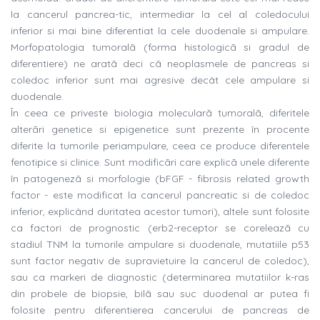
la cancerul pancrea-tic, intermediar la cel al coledocului
inferior si mai bine diferentiat la cele duodenale si ampulare.
Morfopatologia tumoralã (forma histologicã si gradul de
diferentiere) ne aratã deci cã neoplasmele de pancreas si
coledoc inferior sunt mai agresive decât cele ampulare si
duodenale.
În ceea ce priveste biologia molecularã tumoralã, diferitele
alterãri genetice si epigenetice sunt prezente în procente
diferite la tumorile periampulare, ceea ce produce diferentele
fenotipice si clinice. Sunt modificãri care explicã unele diferente
în patogenezã si morfologie (bFGF - fibrosis related growth
factor - este modificat la cancerul pancreatic si de coledoc
inferior, explicând duritatea acestor tumori), altele sunt folosite
ca factori de prognostic (erb2-receptor se coreleazã cu
stadiul TNM la tumorile ampulare si duodenale, mutatiile p53
sunt factor negativ de supravietuire la cancerul de coledoc),
sau ca markeri de diagnostic (determinarea mutatiilor k-ras
din probele de biopsie, bilã sau suc duodenal ar putea fi
folosite pentru diferentierea cancerului de pancreas de