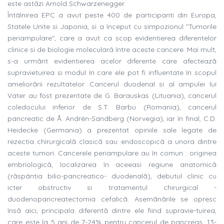
este astãzi Arnold Schwarzenegger.
Întâlnirea EPC a avut peste 400 de participanti din Europa,
Statele Unite si Japonia, si a început cu simpozionul "Tumorile
periampulare", care a avut ca scop evidentierea diferentelor
clinice si de biologie molecularã între aceste cancere. Mai mult,
s-a urmãrit evidentierea acelor diferente care afecteazã
supravietuirea si modul în care ele pot fi influentate în scopul
ameliorãrii rezultatelor. Cancerul duodenal si al ampulei lui
Vater au fost prezentate de G. Barauskas (Lituania), cancerul
coledocului inferior de S.T. Barbu (Romania), cancerul
pancreatic de Å. Andrén-Sandberg (Norvegia), iar în final, C.D.
Heidecke (Germania) a prezentat opiniile sale legate de
rezectia chirurgicalã clasicã sau endoscopicã a unora dintre
aceste tumori. Cancerele periampulare au în comun : originea
embriologicã, localizarea în aceeasi regiune anatomicã
(rãspântia bilio-pancreatico- duodenalã), debutul clinic cu
icter obstructiv si tratamentul chirurgical -
duodenopancreatectomia cefalicã. Asemãnãrile se opresc
însã aici, principala diferentã dintre ele fiind supravie-tuirea,
care este la 5 ani de 7-24% pentru cancerul de pancreas, 13-