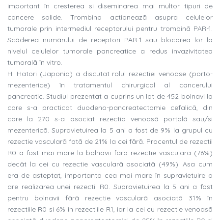
important în cresterea si diseminarea mai multor tipuri de
cancere solide. Trombina actioneazã asupra celulelor
tumorale prin intermediul receptorului pentru trombinã PAR-1.
Scãderea numãrului de receptori PAR-1 sau blocarea lor la
nivelul celulelor tumorale pancreatice a redus invazivitatea
tumoralã în vitro.
H. Hatori (Japonia) a discutat rolul rezectiei venoase (porto-
mezenterice) în tratamentul chirurgical al cancerului
pancreatic. Studiul prezentat a cuprins un lot de 452 bolnavi la
care s-a practicat duodeno-pancreatectomie cefalicã, din
care la 270 s-a asociat rezectia venoasã portalã sau/si
mezentericã. Supravietuirea la 5 ani a fost de 9% la grupul cu
rezectie vascularã fatã de 21% la cei fãrã. Procentul de rezectii
R0 a fost mai mare la bolnavii fãrã rezectie vascularã (76%)
decât la cei cu rezectie vascularã asociatã (49%). Asa cum
era de asteptat, importanta cea mai mare în supravietuire o
are realizarea unei rezectii R0. Supravietuirea la 5 ani a fost
pentru bolnavii fãrã rezectie vascularã asociatã 31% în
rezectiile R0 si 6% în rezectiile R1, iar la cei cu rezectie venoasã