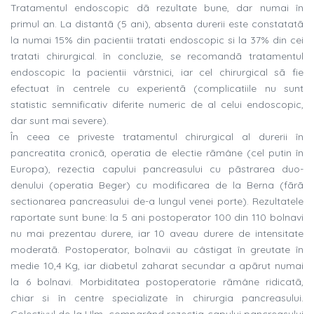
Tratamentul endoscopic dã rezultate bune, dar numai în
primul an. La distantã (5 ani), absenta durerii este constatatã
la numai 15% din pacientii tratati endoscopic si la 37% din cei
tratati chirurgical. în concluzie, se recomandã tratamentul
endoscopic la pacientii vârstnici, iar cel chirurgical sã fie
efectuat în centrele cu experientã (complicatiile nu sunt
statistic semnificativ diferite numeric de al celui endoscopic,
dar sunt mai severe).
În ceea ce priveste tratamentul chirurgical al durerii în
pancreatita cronicã, operatia de electie rãmâne (cel putin în
Europa), rezectia capului pancreasului cu pãstrarea duo-
denului (operatia Beger) cu modificarea de la Berna (fãrã
sectionarea pancreasului de-a lungul venei porte). Rezultatele
raportate sunt bune: la 5 ani postoperator 100 din 110 bolnavi
nu mai prezentau durere, iar 10 aveau durere de intensitate
moderatã. Postoperator, bolnavii au câstigat în greutate în
medie 10,4 Kg, iar diabetul zaharat secundar a apãrut numai
la 6 bolnavi. Morbiditatea postoperatorie rãmâne ridicatã,
chiar si în centre specializate în chirurgia pancreasului.