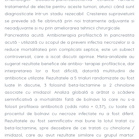
tratamentul de electie pentru aceste tumori, atunci când sunt
diagnosticate într-un stadiu rezecabil. Cresterea supravietuirii
se prevede sã fie obtinutã prin noi tratamente adjuvante si
neoadjuvante si nu prin ameliorarea tehnicii chirurgicale.
Pancreatita acutã. Antibioterapia profilacticã în pancreatita
acutã - utilizatã cu scopul de a preveni infectia necrozelor si a
reduce mortalitatea prin complicatii septice, este un subiect
controversat, care a iscat discutii aprinse. Meta-analizele au
sugerat rezultate benefice ale antibio- terapiei profilactice, dar
interpretarea lor a fost dificilã, datoritã multitudinii de
antibiotice utilizate. Rezultatele a 5 trialuri randomizate au fost
luate în discutie, 3 folosind beta-lactamine si 2 chinolone
asociate cu imidazol. Analiza globalã a arãtat o scãdere
semnificativã a mortalitãtii fatã de bolnavii la care nu s-a
folosit profilaxia antibioticã (odds ratio = 0,37), cu toate cã
procentul de bolnavi cu necroze infectate nu a fost diferit.
Rezultatele au fost semnificativ mai bune la lotul tratat cu
beta-lactamine, spre deosebire de cei tratati cu chinolone /
imidazol, care au avut rezultate similare cu grupul martor.