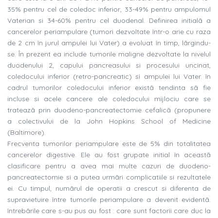
35% pentru cel de coledoc inferior, 33-49% pentru ampulomul
Vaterian si 34-60% pentru cel duodenal. Definirea initialã a
cancerelor periampulare (tumori dezvoltate într-o arie cu raza
de 2 cm în jurul ampulei lui Vater) a evoluat în timp, lãrgindu-
se. În prezent ea include tumorile maligne dezvoltate la nivelul
duodenului 2, capului pancreasului si procesului uncinat,
coledocului inferior (retro-pancreatic) si ampulei lui Vater. în
cadrul tumorilor coledocului inferior existã tendinta sã fie
incluse si acele cancere ale coledocului mijlociu care se
trateazã prin duodeno-pancreatectomie cefalicã (propunere
a colectivului de la John Hopkins School of Medicine
(Baltimore).
Frecventa tumorilor periampulare este de 5% din totalitatea
cancerelor digestive. Ele au fost grupate initial în aceastã
clasificare pentru a avea mai multe cazuri de duodeno-
pancreatectomie si a putea urmãri complicatiile si rezultatele
ei. Cu timpul, numãrul de operatii a crescut si diferenta de
supravietuire între tumorile periampulare a devenit evidentã.
întrebãrile care s-au pus au fost : care sunt factorii care duc la