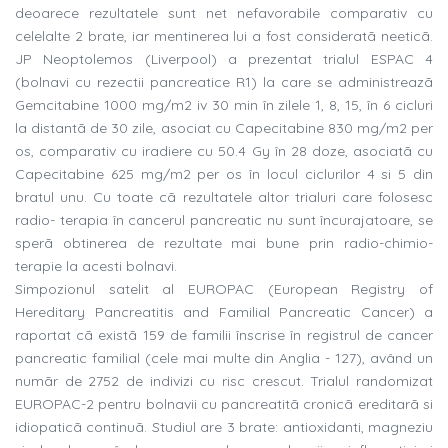
deoarece rezultatele sunt net nefavorabile comparativ cu
celelalte 2 brate, iar mentinerea lui a fost consideratã neeticã.
JP Neoptolemos (Liverpool) a prezentat trialul ESPAC 4
(bolnavi cu rezectii pancreatice R1) la care se administreazã
Gemcitabine 1000 mg/m2 iv 30 min în zilele 1, 8, 15, în 6 cicluri
la distantã de 30 zile, asociat cu Capecitabine 830 mg/m2 per
os, comparativ cu iradiere cu 50.4 Gy în 28 doze, asociatã cu
Capecitabine 625 mg/m2 per os în locul ciclurilor 4 si 5 din
bratul unu. Cu toate cã rezultatele altor trialuri care folosesc
radio- terapia în cancerul pancreatic nu sunt încurajatoare, se
sperã obtinerea de rezultate mai bune prin radio-chimio-
terapie la acesti bolnavi.
Simpozionul satelit al EUROPAC (European Registry of
Hereditary Pancreatitis and Familial Pancreatic Cancer) a
raportat cã existã 159 de familii înscrise în registrul de cancer
pancreatic familial (cele mai multe din Anglia - 127), având un
numãr de 2752 de indivizi cu risc crescut. Trialul randomizat
EUROPAC-2 pentru bolnavii cu pancreatitã cronicã ereditarã si
idiopaticã continuã. Studiul are 3 brate: antioxidanti, magneziu