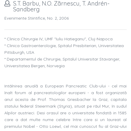
S.T. Barbu, N.O. Zãrnescu, T. Andrén-
Sandberg
Evenimente Stiintifice, No. 2, 2006
* Clinica Chirurgie IV, UMF "Iuliu Hatieganu", Cluj-Napoca
* Clinica Gastroenterologie, Spitalul Presbiterian, Universitatea
Pittsburgh, USA
* Departamentul de Chirurgie, Spitalul Universitar Stavanger,
Universitatea Bergen, Norvegia
Intâlnirea anualã a European Pancreatic Club-ului - cel mai
înalt forum al pancreatologilor europeni - a fost organizatã
anul acesta de Prof. Thomas Griesbacher la Graz, capitala
statului federal Steiermark (Styria), situat pe râul Mur, în sudul
Alpilor austrieci. Desi orasul are o universitate fondatã in 1585
care a dat multe nume celebre între care si un laureat al
premiului Nobel - Otto Loewl, cel mai cunoscut fiu al Graz-ului