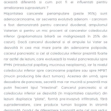
aceastã diferentã si cum pot fi ei influentati pentru
ameliorarea supravietuirii ?
Majoritatea cancerele periampulare (peste 95%) sunt
adenocarcinoame, iar secventa evolutivã adenom - carcinom
a fost demonstratã pentru cancerul duodenal, ampulomul
Vaterian si pentru un mic procent al cancerelor coledocului
inferior (papilomatoza biliarã se malignizeazã în 25% din
cazuri). Dacã cancerul duodenal si al ampulei lui Vater se
dezvoltã în cea mai mare parte din adenoame polipoide,
cacerul pancreatic si cel al coledocului inferior prezintã foarte
rar astfel de leziuni, care evolueazã la nivelul pancreasului spre
IPMN (intraductal papillary mucinous neoplasms), iar la nivelul
coledocului inferior spre carcinoame papilare sau spre MPBT
(mucin producing bile duct tumors). Acestea din urmã, spre
deosebire de pancreas, secretã mai rar mucinã si prezintã mai
putin frecvent tipul "intestinal". Cancerul pancreatic si al
coledocului inferior se dezvoltã (în majoritatea cazurilor) din
leziuni displazice "plate", formã pre-invazivã infiltrativã, fãrã
supradenivelare, care produce tumori bogate în stromã
desmoidã. Gradul de diferentiere tumoralã este cel mai redus