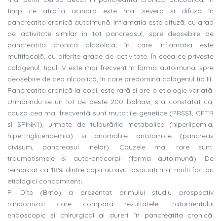
timp ce atrofia acinarã este mai severã si difuzã în
pancreatita cronicã autoimunã. Inflamatia este difuzã, cu grad
de activitate similar în tot pancreasul, spre deosebire de
pancreatita cronicã alcoolicã, în care inflamatia este
multifocalã, cu diferite grade de activitate. În ceea ce priveste
colagenul, tipul IV este mai frecvent în forma autoimunã, spre
deosebire de cea alcoolicã, în care predominã colagenul tip III.
Pancreatita cronicã la copii este rarã si are o etiologie variatã.
Urmãrindu-se un lot de peste 200 bolnavi, s-a constatat cã,
cauza cea mai frecventã sunt mutatiile genetice (PRSS1, CFTR
si SPINK1), urmate de tulburãrile metabolice (hiperlipemia,
hipertrigliceridemia) si anomaliile anatomice (pancreas
divisum, pancreasul inelar). Cauzele mai rare sunt:
traumatismele si auto-anticorpii (forma autoimunã). De
remarcat cã 18% dintre copii au avut asociati mai multi factori
etiologici concomitenti.
P. Díte (Brno) a prezentat primului studiu prospectiv
randomizat care comparã rezultatele tratamentului
endoscopic si chirurgical al durerii în pancreatita cronicã.