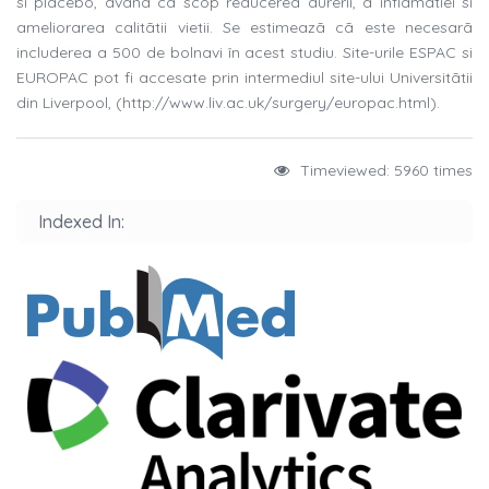
si placebo, având ca scop reducerea durerii, a inflamatiei si
ameliorarea calitãtii vietii. Se estimeazã cã este necesarã
includerea a 500 de bolnavi în acest studiu. Site-urile ESPAC si
EUROPAC pot fi accesate prin intermediul site-ului Universitãtii
din Liverpool, (http://www.liv.ac.uk/surgery/europac.html).
Timeviewed: 5960 times
Indexed In: