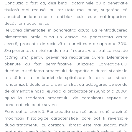
Concluzia a fost cã, desi beta- lactaminele au o penetratie
tisularã mai redusã, au rezultate mai bune, sugerând cã
spectrul antibacterian al antibio- ticului este mai important
decât farmacocinetica.
Reluarea alimentatiei în pancreatita acutã. La reintroducerea
alimentatiei orale dupã un episod de pancreatitã acutã
severã, procentul de recidivã al durerii este de aproape 30%.
S-a prezentat un trial randomizat în care s-a utilizat Lanreotide
(30mg i.m.) pentru prevenirea reaparitiei durerii. Diferentele
obtinute au fost semnificative, utilizarea Lanreotide-ului
ducând la scãderea procentului de aparitie al durerii si chiar la
o scãdere a perioadei de spitalizare. în plus, un studiu
randomizat, dublu orb, a demonstrat cã adãugarea pe sonda
de alimentatie nazo-jejunalã a probioticelor (Synbiotic 2000)
ajutã la scãderea procentului de complicatii septice în
pancreatitele acute severe.
Pancreatita cronicã. Pancreatita cronicã autoimunã prezintã
modificãri histologice caracteristice, care pot fi reversibile
dupã tratamentul cu cortizon. Fibroza este mai usoarã, mult
mai putin densã decât în pancreatita cronicã aclcoolicã, în