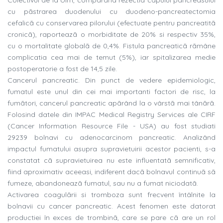
Colectivul de la Ulm, comparând rezectia capului pancreasului
cu pãstrarea duodenului cu duodeno-pancreatectomia
cefalicã cu conservarea pilorului (efectuate pentru pancreatitã
cronicã), raporteazã o morbiditate de 20% si respectiv 35%,
cu o mortalitate globalã de 0,4%. Fistula pancreaticã rãmâne
complicatia cea mai de temut (5%), iar spitalizarea medie
postoperatorie a fost de 14,5 zile.
Cancerul pancreatic. Din punct de vedere epidemiologic,
fumatul este unul din cei mai importanti factori de risc, la
fumãtori, cancerul pancreatic apãrând la o vârstã mai tânãrã.
Folosind datele din IMPAC Medical Registry Services ale CIRF
(Cancer Information Resource File - USA) au fost studiati
29239 bolnavi cu adenocarcinom pancreatic. Analizând
impactul fumatului asupra supravietuirii acestor pacienti, s-a
constatat cã supravietuirea nu este influentatã semnificativ,
fiind aproximativ aceeasi, indiferent dacã bolnavul continuã sã
fumeze, abandoneazã fumatul, sau nu a fumat niciodatã.
Activarea coagulãrii si tromboza sunt frecvent întâlnite la
bolnavii cu cancer pancreatic. Acest fenomen este datorat
productiei în exces de trombinã, care se pare cã are un rol