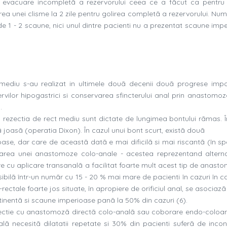
 de evacuare incompletã a rezervorului ceea ce a fãcut ca pentru
a unei clisme la 2 zile pentru golirea completã a rezervorului. Num
 1 - 2 scaune, nici unul dintre pacienti nu a prezentat scaune impe
t mediu s-au realizat in ultimele douã decenii douã progrese impo
rvilor hipogastrici si conservarea sfincterului anal prin anastomoz
.
pã rezectia de rect mediu sunt dictate de lungimea bontului rãmas. Î
ã joasã (operatia Dixon). În cazul unui bont scurt, existã douã
joase, dar care de aceastã datã e mai dificilã si mai riscantã (în sp
ctuarea unei anastomoze colo-anale - acestea reprezentand alterna
are cu aplicare transanalã a facilitat foarte mult acest tip de anast
sibilã într-un numãr cu 15 - 20 % mai mare de pacienti în cazuri în c
ectale foarte jos situate, în apropiere de orificiul anal, se asociaz
ontinentã si scaune imperioase panã la 50% din cazuri (6).
ezectie cu anastomozã directã colo-analã sau coborare endo-coloan
lã necesitã dilatatii repetate si 30% din pacienti suferã de incon