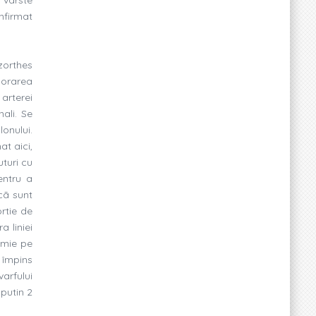
onfirmat
zorthes
lorarea
arterei
ali. Se
onului.
at aici,
uturi cu
entru a
cã sunt
ortie de
 liniei
omie pe
, împins
arfului
 putin 2