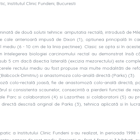
c, Institutul Clinic Fundeni, Bucuresti
inatã de douã solutii tehnice: amputatia rectalã, introdusã de Miles
 pe cale anterioarã impusã de Dixon (1), optiunea principalã în ca
ul mediu (6 - 10 cm de la linia pectinee). Clasic se opta si în acest
n întelegerea biologiei carcinomului rectal au demonstrat însã cã
sub 5 cm dacã disectia lateralã (excizia mezorectului) este comple
cerele rectului mediu au fost propuse mai multe modalitãti de ref
ã (Babcock-Dimitriu) si anastomoza colo-analã directã (Parks) (3).
ozã colo-rectalã joasã, fie de anastomozã colo-analã directã, pa
l si consistenta scaunelor, consecintã a pierderii functiei de rez
onale Parc si colaboratorii (4) si Lazorthes si colaboratorii (5) au 
irectã descrisã original de Parks (3), tehnica aplicatã si în lucr
atic a Institutului Clinic Fundeni s-au realizat, în perioada 1998 -
tru cancer de rect mediu. Pacientii au fost 4 femei si 3 bãrbati, cu