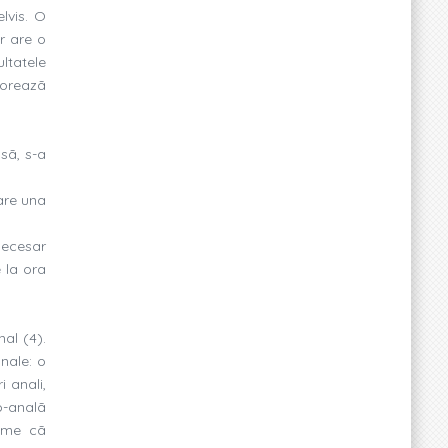
lvis. O
r are o
ltatele
lioreazã
sã, s-a
 are una
necesar
 la ora
al (4).
anale: o
 anali,
o-analã
nume cã