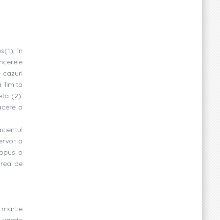
(1), în
ncerele
e cazuri
 limita
tã (2).
acere a
cientul
ervor a
propus o
area de
 martie
 varste