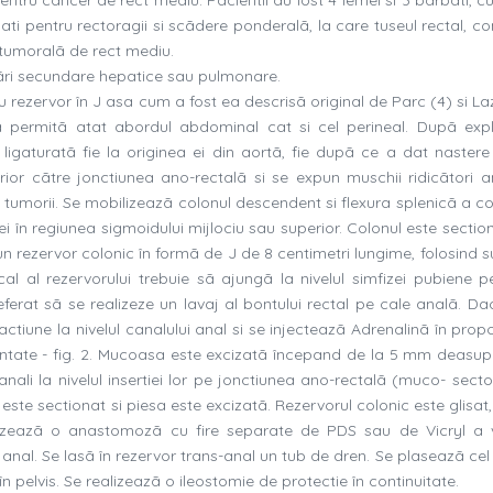
igati pentru rectoragii si scãdere ponderalã, la care tuseul rectal, c
tumoralã de rect mediu.
inãri secundare hepatice sau pulmonare.
 rezervor în J asa cum a fost ea descrisã original de Parc (4) si La
 sã permitã atat abordul abdominal cat si cel perineal. Dupã exp
ligaturatã fie la originea ei din aortã, fie dupã ce a dat nastere 
erior cãtre jonctiunea ano-rectalã si se expun muschii ridicãtori an
umorii. Se mobilizeazã colonul descendent si flexura splenicã a col
i în regiunea sigmoidului mijlociu sau superior. Colonul este section
 un rezervor colonic în formã de J de 8 centimetri lungime, folosind s
cal al rezervorului trebuie sã ajungã la nivelul simfizei pubiene p
erat sã se realizeze un lavaj al bontului rectal pe cale analã. Da
ractiune la nivelul canalului anal si se injecteazã Adrenalinã în prop
entate - fig. 2. Mucoasa este excizatã începand de la 5 mm deasupra
anali la nivelul insertiei lor pe jonctiunea ano-rectalã (muco- sect
 este sectionat si piesa este excizatã. Rezervorul colonic este glisat
ealizeazã o anastomozã cu fire separate de PDS sau de Vicryl a v
 anal. Se lasã în rezervor trans-anal un tub de dren. Se plaseazã cel
în pelvis. Se realizeazã o ileostomie de protectie în continuitate.