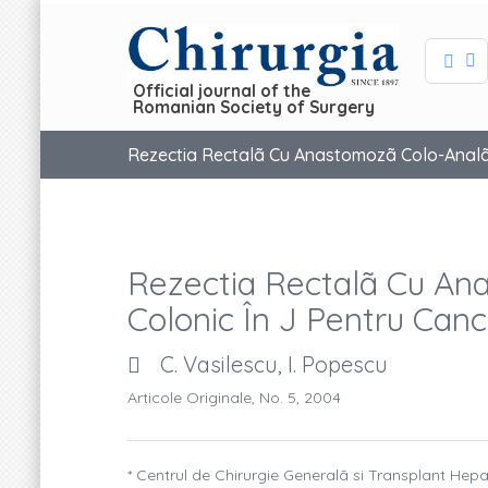
Official journal of the
Romanian Society of Surgery
Rezectia Rectalã Cu Anastomozã Colo-Analã 
Rezectia Rectalã Cu An
Colonic În J Pentru Can
C. Vasilescu, I. Popescu
Articole Originale, No. 5, 2004
* Centrul de Chirurgie Generalã si Transplant Hepati