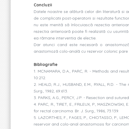
Concluzii
Datele noastre se alãturã celor din literaturã s
de complicatii post-operatorii si rezultate functi
nu este menitã sã înlocuiascã rezectia anterioa
rezectia anterioarã poate fi realizatã cu usurin
ea rãmane interventia de electie.
Dar atunci cand este necesarã o anastomozã 
anastomozã colo-analã cu rezervor colonic pare sã
Bibliografie
1. MCNAMARA, D.A., PARC, R. - Methods and result
10:212.
2. HEALD, R.J., HUSBAND, E.M., RYALL, R.D. - The 
Surg., 1982, 69:613.
3. PARKS, A.G., PERCY, J.P. - Resection and sutured
4. PARC, R., TIRET, E., FRILEUX, P., MASZKOWSKI, 
for rectal carcinoma. Br. J. Surg., 1986, 73:139.
5. LAZORTHES, F., FAGES, P., CHIOTASSO, P., LEMO
reservoir and colo-anal anastomosis for carcinoma o