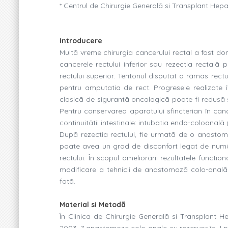
* Centrul de Chirurgie Generalã si Transplant Hepati
Introducere
Multã vreme chirurgia cancerului rectal a fost dom
cancerele rectului inferior sau rezectia rectalã
rectului superior. Teritoriul disputat a rãmas rect
pentru amputatia de rect. Progresele realizate î
clasicã de sigurantã oncologicã poate fi redusã 
Pentru conservarea aparatului sfincterian în can
continuitãtii intestinale: intubatia endo-coloanal
Dupã rezectia rectului, fie urmatã de o anastom
poate avea un grad de disconfort legat de numãru
rectului. În scopul ameliorãrii rezultatele functi
modificare a tehnicii de anastomozã colo-analã d
fatã.
Material si Metodã
În Clinica de Chirurgie Generalã si Transplant Hep
2003, 7 anastomoze colo-anale cu rezervor în J pen