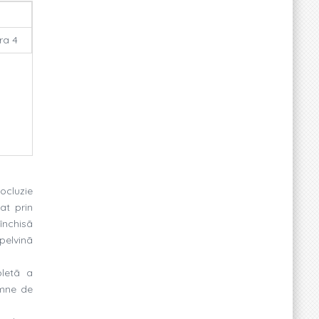
ra 4
 ocluzie
at prin
închisã
pelvinã
pletã a
emne de