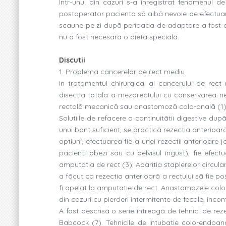
Într-unul din cazuri s-a înregistrat fenomenul
postoperator pacienta sã aibã nevoie de efectuare
scaune pe zi dupã perioada de adaptare a fost de
nu a fost necesarã o dietã specialã.
Discutii
1. Problema cancerelor de rect mediu
In tratamentul chirurgical al cancerului de rec
disectia totala a mezorectului cu conservarea ne
rectalã mecanicã sau anastomozã colo-analã (1)
Solutiile de refacere a continuitãtii digestive du
unui bont suficient, se practicã rezectia anterioar
optiuni, efectuarea fie a unei rezectii anterioare 
pacienti obezi sau cu pelvisul îngust), fie efe
amputatia de rect (3). Aparitia staplerelor circul
a fãcut ca rezectia anterioarã a rectului sã fie po
fi apelat la amputatie de rect. Anastomozele colo-r
din cazuri cu pierderi intermitente de fecale, inc
A fost descrisã o serie întreagã de tehnici de r
Babcock (7). Tehnicile de intubatie colo-endoana