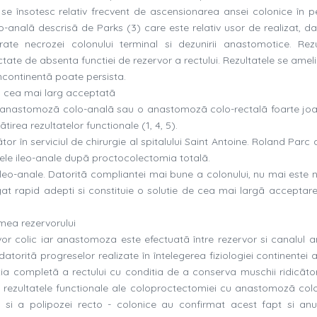
e se însotesc relativ frecvent de ascensionarea ansei colonice în pe
o-analã descrisã de Parks (3) care este relativ usor de realizat, da
te necrozei colonului terminal si dezunirii anastomotice. Rezu
ectate de absenta functiei de rezervor a rectului. Rezultatele se ame
incontinentã poate persista.
ia cea mai larg acceptatã
 o anastomozã colo-analã sau o anastomozã colo-rectalã foarte joa
rea rezultatelor functionale (1, 4, 5).
tor în serviciul de chirurgie al spitalului Saint Antoine. Roland Parc
rele ileo-anale dupã proctocolectomia totalã.
 ileo-anale. Datoritã compliantei mai bune a colonului, nu mai este 
at rapid adepti si constituie o solutie de cea mai largã acceptare
imea rezervorului
or colic iar anastomoza este efectuatã între rezervor si canalul an
datoritã progreselor realizate în întelegerea fiziologiei continentei 
a completã a rectului cu conditia de a conserva muschii ridicãtori
ei; rezultatele functionale ale coloproctectomiei cu anastomozã col
e si a polipozei recto - colonice au confirmat acest fapt si a