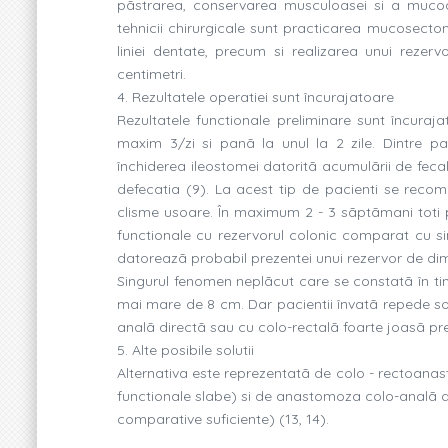
pãstrarea, conservarea musculoasei si a mucoas
tehnicii chirurgicale sunt practicarea mucosectom
liniei dentate, precum si realizarea unui rez
centimetri.
4. Rezultatele operatiei sunt încurajatoare
Rezultatele functionale preliminare sunt încuraj
maxim 3/zi si panã la unul la 2 zile. Dintre pa
închiderea ileostomei datoritã acumulãrii de feca
defecatia (9). La acest tip de pacienti se reco
clisme usoare. În maximum 2 - 3 sãptãmani toti pa
functionale cu rezervorul colonic comparat cu s
datoreazã probabil prezentei unui rezervor de dim
Singurul fenomen neplãcut care se constatã în ti
mai mare de 8 cm. Dar pacientii învatã repede sol
analã directã sau cu colo-rectalã foarte joasã pre
5. Alte posibile solutii
Alternativa este reprezentatã de colo - rectoana
functionale slabe) si de anastomoza colo-analã dir
comparative suficiente) (13, 14).