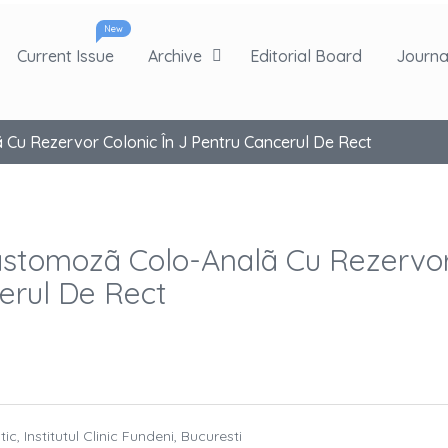
New
Current Issue
Archive
Editorial Board
Journal
Cu Rezervor Colonic În J Pentru Cancerul De Rect
astomozã Colo-Analã Cu Rezervo
cerul De Rect
c, Institutul Clinic Fundeni, Bucuresti