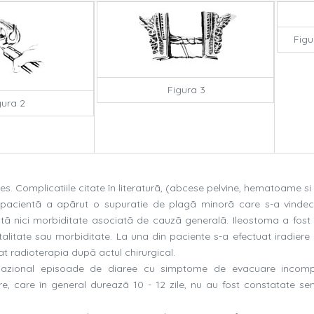
Figu
Figura 3
gura 2
ces. Complicatiile citate în literaturã, (abcese pelvine, hematoame si
ã pacientã a apãrut o supuratie de plagã minorã care s-a vindec
ntã nici morbiditate asociatã de cauzã generalã. Ileostoma a fost 
talitate sau morbiditate. La una din paciente s-a efectuat iradiere 
cat radioterapia dupã actul chirurgical.
 ocazional episoade de diaree cu simptome de evacuare incom
e, care în general dureazã 10 - 12 zile, nu au fost constatate s