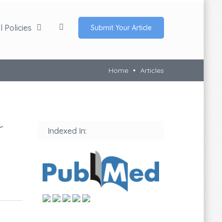
 Policies
Submit Your Article
Home
Articles
r
Indexed In: