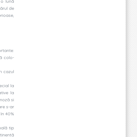
 o lunã
ãrul de
rioase,
rtante:
ã colo-
n cazul
ecial la
tive la
omozã si
are s-ar
ã în 40%
alã tip
tinentã