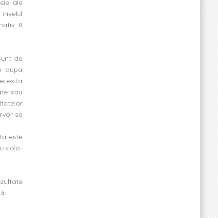
eie ale
nivelul
mativ 8
sunt de
le dupã
ecesita
are sau
tatelor
rvor se
ta este
u colo-
zultate
ii