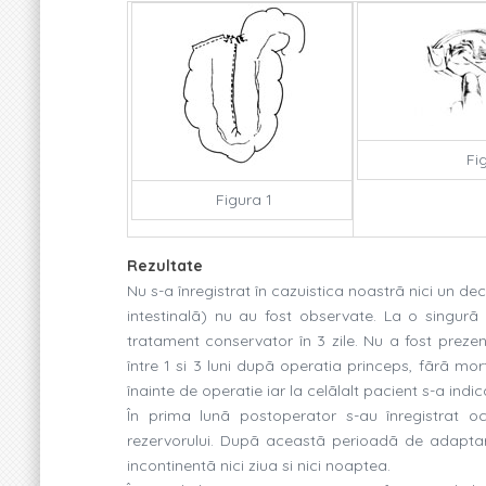
Fi
Figura 1
Rezultate
Nu s-a înregistrat în cazuistica noastrã nici un de
intestinalã) nu au fost observate. La o singur
tratament conservator în 3 zile. Nu a fost preze
între 1 si 3 luni dupã operatia princeps, fãrã mor
înainte de operatie iar la celãlalt pacient s-a indi
În prima lunã postoperator s-au înregistrat
rezervorului. Dupã aceastã perioadã de adaptar
incontinentã nici ziua si nici noaptea.