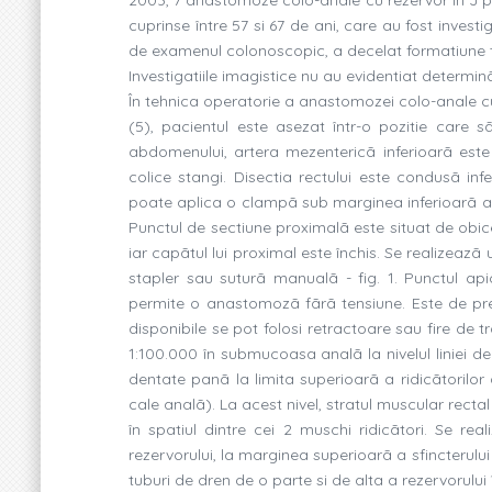
cuprinse între 57 si 67 de ani, care au fost invest
de examenul colonoscopic, a decelat formatiune 
Investigatiile imagistice nu au evidentiat determ
În tehnica operatorie a anastomozei colo-anale cu
(5), pacientul este asezat într-o pozitie care
abdomenului, artera mezentericã inferioarã este 
colice stangi. Disectia rectului este condusã inf
poate aplica o clampã sub marginea inferioarã a t
Punctul de sectiune proximalã este situat de obice
iar capãtul lui proximal este închis. Se realizeazã
stapler sau suturã manualã - fig. 1. Punctul api
permite o anastomozã fãrã tensiune. Este de pref
disponibile se pot folosi retractoare sau fire de t
1:100.000 în submucoasa analã la nivelul liniei d
dentate panã la limita superioarã a ridicãtorilor 
cale analã). La acest nivel, stratul muscular rectal
în spatiul dintre cei 2 muschi ridicãtori. Se r
rezervorului, la marginea superioarã a sfincterului
tuburi de dren de o parte si de alta a rezervorului 