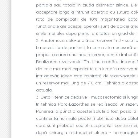
partialã sau totalã în ciuda clismelor zilnice. El
acceptare largã a întrunit operatia cu suturã col
ratã de complicatii de 10% majoritatea datora
functionale ale acestei operatii sunt de obicei af
si ele mai ales dupã primul an; totusi un grad de 
2. Anatomoza colo-analã cu rezervor în J - solut
La acest tip de pacienti, la care este necesarã
propus crearea unui nou rezervor, pentru îmbunãtãti
Realizarea rezervorului "în J" nu a apãrut întamplã
din cele mai mari experiente din lume în rezervoa
Într-adevãr, ideea este inspiratã de rezervoarele
un rezervor mai lung de 7-8 cm. Tehnica a castig
actualã.
3. Detalii tehnice decisive - mucosectomia si lung
În tehnica Parc-Lazorthes se realizeazã un rezerv
Punerea la punct a acestei solutii a fost posibilã 
continentã normalã poate fi obtinutã dupã ablati
care sunt probabil sediul receptorilor continent
dupã chirurgia rectocolitei ulcero - hemoragic