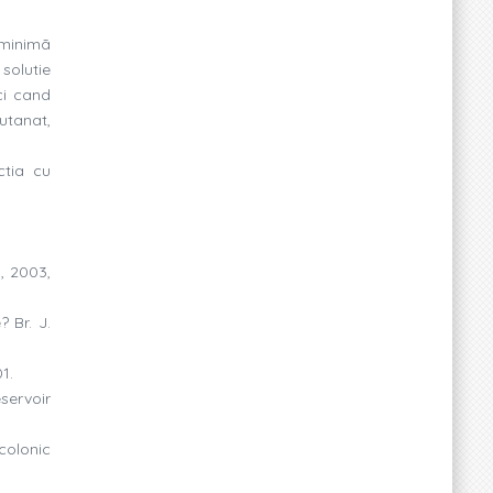
 minimã
solutie
ci cand
utanat,
ctia cu
, 2003,
 Br. J.
1.
servoir
colonic