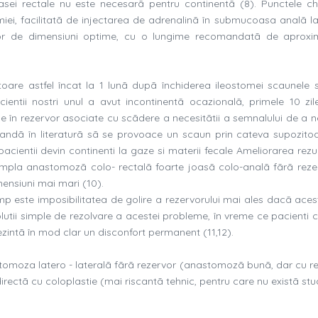
ei rectale nu este necesarã pentru continentã (8). Punctele ch
iei, facilitatã de injectarea de adrenalinã în submucoasa analã la 
ervor de dimensiuni optime, cu o lungime recomandatã de aproxi
atoare astfel încat la 1 lunã dupã închiderea ileostomei scaunele 
cientii nostri unul a avut incontinentã ocazionalã, primele 10 zi
le în rezervor asociate cu scãdere a necesitãtii a semnalului de a n
mandã în literaturã sã se provoace un scaun prin cateva supozito
cientii devin continenti la gaze si materii fecale Ameliorarea rezul
impla anastomozã colo- rectalã foarte joasã colo-analã fãrã reze
ensiuni mai mari (10).
mp este imposibilitatea de golire a rezervorului mai ales dacã aces
utii simple de rezolvare a acestei probleme, în vreme ce pacienti c
zintã în mod clar un disconfort permanent (11,12).
stomoza latero - lateralã fãrã rezervor (anastomozã bunã, dar cu re
ectã cu coloplastie (mai riscantã tehnic, pentru care nu existã stud