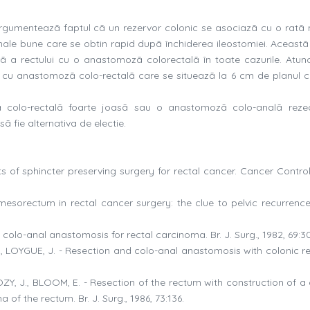
i argumenteazã faptul cã un rezervor colonic se asociazã cu o ratã
onale bune care se obtin rapid dupã închiderea ileostomiei. Aceastã 
rã a rectului cu o anastomozã colorectalã în toate cazurile. Atun
tã cu anastomozã colo-rectalã care se situeazã la 6 cm de planul c
colo-rectalã foarte joasã sau o anastomozã colo-analã reze
 fie alternativa de electie.
s of sphincter preserving surgery for rectal cancer. Cancer Control
mesorectum in rectal cancer surgery: the clue to pelvic recurrence?
 colo-anal anastomosis for rectal carcinoma. Br. J. Surg., 1982, 69:30
E., LOYGUE, J. - Resection and colo-anal anastomosis with colonic re
ZY, J., BLOOM, E. - Resection of the rectum with construction of a 
f the rectum. Br. J. Surg., 1986, 73:136.