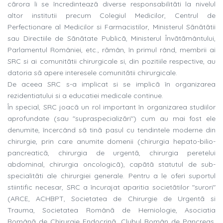
cãrora li se încredinteazã diverse responsabilitãti la nivelul
altor institutii precum Colegiul Medicilor, Centrul de
Perfectionare al Medicilor si Farmacistilor, Ministerul Sãnãtãtii
sau Directiile de Sãnãtate Publicã, Ministerul Învãtãmântului,
Parlamentul României, etc., rãmân, în primul rând, membrii ai
SRC si ai comunitãtii chirurgicale si, din pozitiile respective, au
datoria sã apere interesele comunitãtii chirurgicale.
De aceea SRC s-a implicat si se implicã în organizarea
rezidentiatului si a educatiei medicale continue.
În special, SRC joacã un rol important în organizarea studiilor
aprofundate (sau "supraspecializãri") cum au mai fost ele
denumite, încercând sã tinã pasul cu tendintele moderne din
chirurgie, prin care anumite domenii (chirurgia hepato-bilio-
pancreaticã, chirurgia de urgentã, chirurgia peretelui
abdominal, chirurgia oncologicã), capãtã statutul de sub-
specialitãti ale chirurgiei generale. Pentru a le oferi suportul
stiintific necesar, SRC a încurajat aparitia societãtilor "surori"
(ARCE, ACHBPT, Societatea de Chirurgie de Urgentã si
Trauma, Societatea Românã de Herniologie, Asociatia
Românã de Chirurgie Endocrinã, Clubul Român de Pancreas,