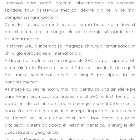
intensivã care aratã precum laboratoarele de cercetãri
spatiale, rolul asistenului medical devine din ce în ce mai
complex si mai important.
Consider cã era de mult necesar, si mã bucur cã a devenit
posibil acum, ca, la congresele de chirurgie sã participe si
asistentii medicali.
În sfârsit, SRC a încercat sã integreze chirurgia româneascã în
chirurgia europeanã si internationalã.
A devenit o traditie, ca, la congresele SRC sã participe invitati
din strãinãtate. Prezenta lor aici, între noi, are însã, de regulã
mai multe semnificatii decât o simplã participare la un
congres medical.
As începe cu vecinii nostri, mai întâi pentru cã una din ideile pe
care le-am promovat ca presedinte al SRC a fost tocmai a
apropierii de vecini, care fac o chirurgie asemãnãtoare cu a
noastrã si de aceea constituie un reper important pentru ceea
ce facem noi si cu care, mult mai usor decât cu orice
altcineva, putem colabora în viitor în beneficiul chirurgiei din
aceastã zonã geograficã.
Damian Damianov, Rossen Madjov si Krasimir Ivanov din