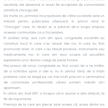
rezultate, ele devenind, în acest fel acceptate de comunitatea
stiintificã chirurgicalã.
De multe ori, primirea încurajatoare de cãtre societate este un
imbold pentru publicarea ulterioarã, în primul rând în
"Chirurgia" care, la rândul ei, a pãstrat de-a lungul timpului
aceeasi continuitate ca si Societatea.
În acelasi timp, asa cum am spus, congresele societãtii au
constituit locul în care s-au lansat idei noi, în care au fost
promovati tineri, în care s-au lansat produse, instrumente sau
medicamente noi, în care am avut ocazia sã ascultãm
experienta unor distinsi colegi de peste hotare.
Mai presus de orice, congresele au fost ocazii de a ne întâlni,
de a schimba opinii si idei si, nu în ultimul rând, de a întãri
prietenia care ne leagã pe cei mai multi precum si sentimentul
de comunitate profesionalã cãreia suntem mândri sã-i
apartinem.
În ultimii ani, însã SRC a început sã-si asume si alte atributii, la
fel de importante.
Premiza de la care am plecat este aceea cã, aceia dintre noi