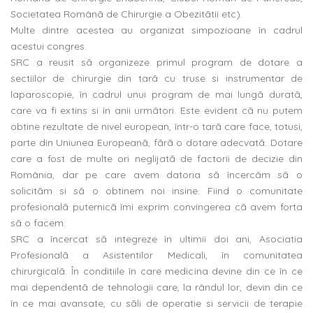
Societatea Românã de Chirurgie a Obezitãtii etc).
Multe dintre acestea au organizat simpozioane în cadrul
acestui congres.
SRC a reusit sã organizeze primul program de dotare a
sectiilor de chirurgie din tarã cu truse si instrumentar de
laparoscopie, în cadrul unui program de mai lungã duratã,
care va fi extins si în anii urmãtori. Este evident cã nu putem
obtine rezultate de nivel european, într-o tarã care face, totusi,
parte din Uniunea Europeanã, fãrã o dotare adecvatã. Dotare
care a fost de multe ori neglijatã de factorii de decizie din
România, dar pe care avem datoria sã încercãm sã o
solicitãm si sã o obtinem noi insine. Fiind o comunitate
profesionalã puternicã îmi exprim convingerea cã avem forta
sã o facem.
SRC a încercat sã integreze în ultimii doi ani, Asociatia
Profesionalã a Asistentilor Medicali, în comunitatea
chirurgicalã. În conditiile în care medicina devine din ce în ce
mai dependentã de tehnologii care, la rândul lor, devin din ce
în ce mai avansate, cu sãli de operatie si servicii de terapie