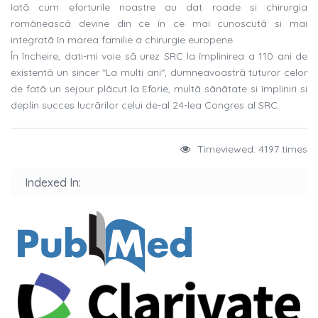
Iatã cum eforturile noastre au dat roade si chirurgia
româneascã devine din ce în ce mai cunoscutã si mai
integratã în marea familie a chirurgie europene.
În încheire, dati-mi voie sã urez SRC la împlinirea a 110 ani de
existentã un sincer "La multi ani", dumneavoastrã tuturor celor
de fatã un sejour plãcut la Eforie, multã sãnãtate si împliniri si
deplin succes lucrãrilor celui de-al 24-lea Congres al SRC.
Timeviewed: 4197 times
Indexed In: