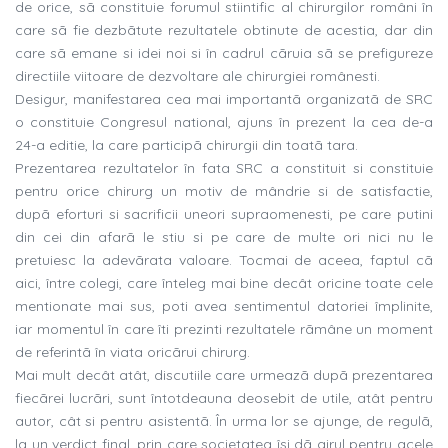
de orice, sã constituie forumul stiintific al chirurgilor români în
care sã fie dezbãtute rezultatele obtinute de acestia, dar din
care sã emane si idei noi si în cadrul cãruia sã se prefigureze
directiile viitoare de dezvoltare ale chirurgiei românesti.
Desigur, manifestarea cea mai importantã organizatã de SRC
o constituie Congresul national, ajuns în prezent la cea de-a
24-a editie, la care participã chirurgii din toatã tara.
Prezentarea rezultatelor în fata SRC a constituit si constituie
pentru orice chirurg un motiv de mândrie si de satisfactie,
dupã eforturi si sacrificii uneori supraomenesti, pe care putini
din cei din afarã le stiu si pe care de multe ori nici nu le
pretuiesc la adevãrata valoare. Tocmai de aceea, faptul cã
aici, între colegi, care înteleg mai bine decât oricine toate cele
mentionate mai sus, poti avea sentimentul datoriei împlinite,
iar momentul în care îti prezinti rezultatele rãmâne un moment
de referintã în viata oricãrui chirurg.
Mai mult decât atât, discutiile care urmeazã dupã prezentarea
fiecãrei lucrãri, sunt întotdeauna deosebit de utile, atât pentru
autor, cât si pentru asistentã. În urma lor se ajunge, de regulã,
la un verdict final, prin care societatea îsi dã girul pentru acele