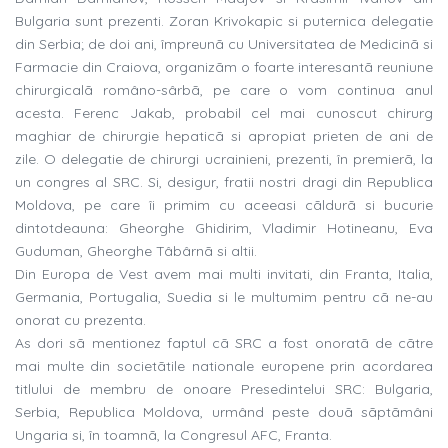
Bulgaria sunt prezenti. Zoran Krivokapic si puternica delegatie
din Serbia; de doi ani, împreunã cu Universitatea de Medicinã si
Farmacie din Craiova, organizãm o foarte interesantã reuniune
chirurgicalã româno-sârbã, pe care o vom continua anul
acesta. Ferenc Jakab, probabil cel mai cunoscut chirurg
maghiar de chirurgie hepaticã si apropiat prieten de ani de
zile. O delegatie de chirurgi ucrainieni, prezenti, în premierã, la
un congres al SRC. Si, desigur, fratii nostri dragi din Republica
Moldova, pe care îi primim cu aceeasi cãldurã si bucurie
dintotdeauna: Gheorghe Ghidirim, Vladimir Hotineanu, Eva
Guduman, Gheorghe Tâbârnã si altii.
Din Europa de Vest avem mai multi invitati, din Franta, Italia,
Germania, Portugalia, Suedia si le multumim pentru cã ne-au
onorat cu prezenta.
As dori sã mentionez faptul cã SRC a fost onoratã de cãtre
mai multe din societãtile nationale europene prin acordarea
titlului de membru de onoare Presedintelui SRC: Bulgaria,
Serbia, Republica Moldova, urmând peste douã sãptãmâni
Ungaria si, în toamnã, la Congresul AFC, Franta.