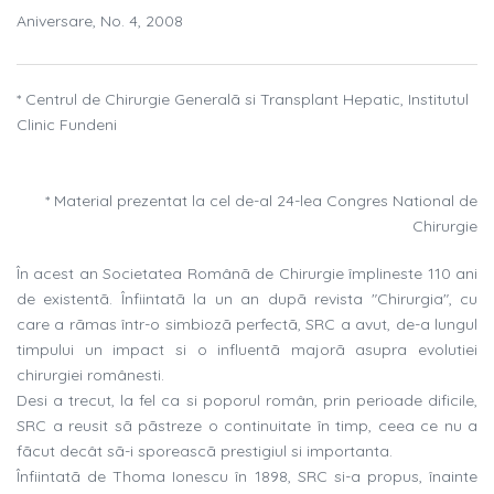
Aniversare, No. 4, 2008
* Centrul de Chirurgie Generalã si Transplant Hepatic, Institutul
Clinic Fundeni
* Material prezentat la cel de-al 24-lea Congres National de
Chirurgie
În acest an Societatea Românã de Chirurgie împlineste 110 ani
de existentã. Înfiintatã la un an dupã revista "Chirurgia", cu
care a rãmas într-o simbiozã perfectã, SRC a avut, de-a lungul
timpului un impact si o influentã majorã asupra evolutiei
chirurgiei românesti.
Desi a trecut, la fel ca si poporul român, prin perioade dificile,
SRC a reusit sã pãstreze o continuitate în timp, ceea ce nu a
fãcut decât sã-i sporeascã prestigiul si importanta.
Înfiintatã de Thoma Ionescu în 1898, SRC si-a propus, înainte