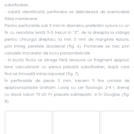
subxifoidian;
- odatã identificatã, perforatia se debrideazã de eventualele
false membrane.
Pentru perforatiile sub 5 mm în diametru preferãm sutura cu un
fir cu resorbtie lentã 3-0 trecut în "Z", de la dreapta la stânga
pentru chirurgul dreptaci, la min. 5 mm de marginile leziunii,
prin întreg peretele duodenal (fig. 6). Portacele se trec prin
canulele trocarelor de lucru paraombilicale:
- în bucla firului se atrage fãrã tensiune un fragment epiploic
bine vascularizat cu pensa plasatã subxifoidian, dupã care
firul se înnoadã intracorporeal (fig. 7).
În perforatiile de peste 5 mm, trecem 3 fire urmate de
epiploonoplastie Graham. Lavaj cu ser fiziologic 2-4 l, drenaj
cu douã tuburi 15-20 Fr plasate subhepatic si în Douglas (fig.
8).