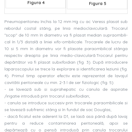
Figura 4
Figura 5
Pneumoperitoneu închis la 12 mm Hg cu ac Veress plasat sub
rebordul costal stâng, pe linia medioclavicularã. Trocarul
"scop" de 10 mm în diametru va fi plasat median supraombili-
cal în 1/3 distalã a liniei xifo-ombilicale. Trocarele de lucru de
10 si 5 mm în diametru vor fi plasate paraombilical stânga
respectiv dreapta pe linia medio-clavicularã.Trocarul pentru
depãrtãtor va fi plasat subxifoidian (fig. 3). Dupã introducere
laparoscopului se trece la explorare si identificarea leziunii (fig.
4). Primul timp operator efectiv este reprezentat de lavajul
cavitãtii peritoneale cu min. 2-3 l de ser fiziologic (fig. 5):
- se laveazã sub si suprahepatic cu canula de aspiratie
/irigatie introdusã prin trocarul subxifoidian;
- canula se introduce succesiv prin trocarele paraombilicale si
se laveazã subfrenic stâng si în fundul de sac Douglas;
- dacã ficatul este aderent la D1, se lasã asa pânã dupã lavaj
pentru a reduce contaminarea peritonealã, apoi se
depãrteazã cu o pensã introdusã prin canula trocarului