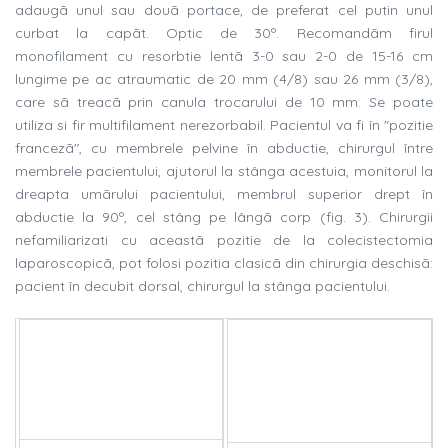
adaugã unul sau douã portace, de preferat cel putin unul
curbat la capãt. Optic de 30º. Recomandãm firul
monofilament cu resorbtie lentã 3-0 sau 2-0 de 15-16 cm
lungime pe ac atraumatic de 20 mm (4/8) sau 26 mm (3/8),
care sã treacã prin canula trocarului de 10 mm. Se poate
utiliza si fir multifilament nerezorbabil. Pacientul va fi în "pozitie
francezã", cu membrele pelvine în abductie, chirurgul între
membrele pacientului, ajutorul la stânga acestuia, monitorul la
dreapta umãrului pacientului, membrul superior drept în
abductie la 90º, cel stâng pe lângã corp (fig. 3). Chirurgii
nefamiliarizati cu aceastã pozitie de la colecistectomia
laparoscopicã, pot folosi pozitia clasicã din chirurgia deschisã:
pacient în decubit dorsal, chirurgul la stânga pacientului.