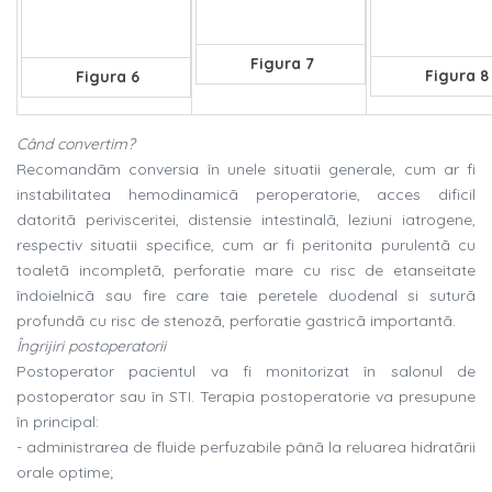
Figura 7
Figura 8
Figura 6
Când convertim?
Recomandãm conversia în unele situatii generale, cum ar fi
instabilitatea hemodinamicã peroperatorie, acces dificil
datoritã perivisceritei, distensie intestinalã, leziuni iatrogene,
respectiv situatii specifice, cum ar fi peritonita purulentã cu
toaletã incompletã, perforatie mare cu risc de etanseitate
îndoielnicã sau fire care taie peretele duodenal si suturã
profundã cu risc de stenozã, perforatie gastricã importantã.
Îngrijiri postoperatorii
Postoperator pacientul va fi monitorizat în salonul de
postoperator sau în STI. Terapia postoperatorie va presupune
în principal:
- administrarea de fluide perfuzabile pânã la reluarea hidratãrii
orale optime;