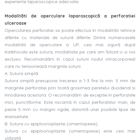
experiente laparoscopice adecvate.
Modalitãti de operculare laparoscopicã a perforatiei
ulceroase
Opercularea perforatiei se poate efectua în modalitãti tehnice
diferite cu materiale de suturã diferite Dintre numeroasele
modalitãti de operculare a UP, cea mai sigurã dupã
Katkhouda este sutura, modalitate pe care am folosit-o si noi
exclusiv. Recomandãm în cazul suturii nodul intracorporeal
care nu tensioneazã marginile suturii.
A. Sutura simplã
Sutura simplã presupune trecerea a 1-3 fire la min. 5 mm de
marginile perforatiei prin toatã grosimea peretelui duodenal si
înnodarea acestora. O recomandãm de exceptie în perforatiile
mici, punctiforme. Este riscantã în cazul perforatiilor mari, de
peste 5 mm cu margini rigide, datoritã unei posibile lipse de
etanseitate.
B. Sutura cu epiploonoplastie (omentopexie)
Sutura cu epiploonoplastie (omentopexie) este cea mai
utilizatã.