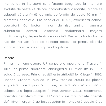
mentionati în literaturã sunt factorii Boey, soc la internare,
evolutie de peste 24 de ore, comorbiditãti asociate, la care se
adaugã vârsta (> 65 de ani), perforatia de peste 10 mm în
diametru, scor ASA III-IV, scor APACHE > 5, experienta echipei
operatorii. Ca factori minori de risc amintim anemia,
subnutritia severã, distensia abdominalã majorã,
corticoterapia, dependenta de cocainã. Prezenta factorilor de
risc de mai sus face ca selectia pacientilor pentru abordul
laparos-copic sã devinã quasiobligatorie.
Istoric
Prima mentiune asupra UP se pare a apartine lui Travers în
1817, iar prima abordare chirurgicalã lui Mickulitz în 1887,
soldatã cu esec. Prima reusitã este atribuitã lui Kriege în 1892.
Roscoe Graham publicã în 1937 tehnica suturii cu plastie
epiploicã care îi poartã numele, tehnicã rãmasã valabilã si
adaptatã si laparoscopiei. În 1966 Jordan G.L.Jr., recomandã
operatia definitivã în cazul UP acut. Cele mai folosite operatii
definitive în urgentã au fost vagotomia troncularã asociatã cu