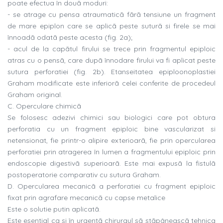
poate efectua în douã moduri:
- se atrage cu pensa atraumaticã fãrã tensiune un fragment
de mare epiplon care se aplicã peste suturã si firele se mai
înnoadã odatã peste acesta (fig. 2a);
- acul de la capãtul firului se trece prin fragmentul epiploic
atras cu o pensã, care dupã înnodare firului va fi aplicat peste
sutura perforatiei (fig. 2b). Etanseitatea epiploonoplastiei
Graham modificate este inferiorã celei conferite de procedeul
Graham original.
C. Operculare chimicã
Se folosesc adezivi chimici sau biologici care pot obtura
perforatia cu un fragment epiploic bine vascularizat si
netensionat, fie printr-o alipire exterioarã, fie prin opercularea
perforatiei prin atragerea în lumen a fragmentului epiploic prin
endoscopie digestivã superioarã. Este mai expusã la fistulã
postoperatorie comparativ cu sutura Graham.
D. Opercularea mecanicã a perforatiei cu fragment epiploic
fixat prin agrafare mecanicã cu capse metalice
Este o solutie putin aplicatã.
Este esential ca si în urgentã chirurgul sã stãpâneascã tehnica