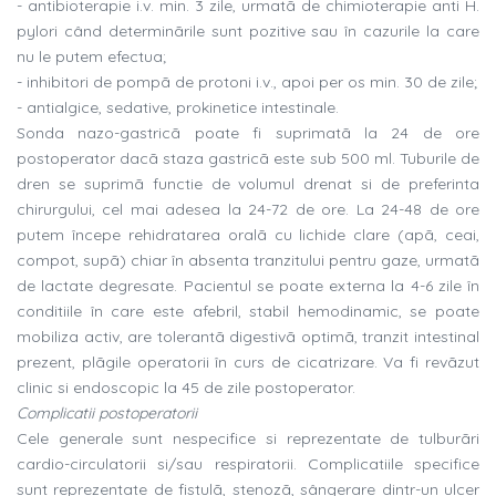
- antibioterapie i.v. min. 3 zile, urmatã de chimioterapie anti H.
pylori când determinãrile sunt pozitive sau în cazurile la care
nu le putem efectua;
- inhibitori de pompã de protoni i.v., apoi per os min. 30 de zile;
- antialgice, sedative, prokinetice intestinale.
Sonda nazo-gastricã poate fi suprimatã la 24 de ore
postoperator dacã staza gastricã este sub 500 ml. Tuburile de
dren se suprimã functie de volumul drenat si de preferinta
chirurgului, cel mai adesea la 24-72 de ore. La 24-48 de ore
putem începe rehidratarea oralã cu lichide clare (apã, ceai,
compot, supã) chiar în absenta tranzitului pentru gaze, urmatã
de lactate degresate. Pacientul se poate externa la 4-6 zile în
conditiile în care este afebril, stabil hemodinamic, se poate
mobiliza activ, are tolerantã digestivã optimã, tranzit intestinal
prezent, plãgile operatorii în curs de cicatrizare. Va fi revãzut
clinic si endoscopic la 45 de zile postoperator.
Complicatii postoperatorii
Cele generale sunt nespecifice si reprezentate de tulburãri
cardio-circulatorii si/sau respiratorii. Complicatiile specifice
sunt reprezentate de fistulã, stenozã, sângerare dintr-un ulcer