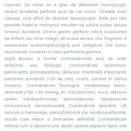
cazurilor. De multe ori e greu de diferentiat macroscopic
ulcerul duodenal perforat acut de cel cronic. Ulcerele mari,
caloase, sunt dificil de abordat laparoscopic: firele pot tãia
peretele friabil în momentul înnodãrii iar sutura poate obtura
lumenul duodenal. Ulcerul gastric perforat ridicã suspiciunea
de limfom sau ulcer malign, de aceea excizia unui fragment si
examinarea anatomopatologicã sunt obligatorii. Unii autori
recomandã conversia în cazul perforatiei gastrice.
Dupã Bowers si Hunter contraindicatiile sunt de ordin
anatomic sau fiziologic. Contraindicatii anatomice:
periviscerita postoperatorie, distensia intestinalã importantã,
peritonita purulentã (>24 de ore), ciroza, sarcina în ultimul
trimestru. Contraindicatii fiziologice: instabilitatea hemo-
dinamicã (TAS < 90 mmHg; AV >120 bãt/min), socul, afectiuni
severe cardiopulmonare decompensate, hiperpresiune
intracranianã nemonitorizatã. Cotraindicatii specifice: UP
asociat cu hemoragie, stenozã piloricã sau recidiva perforatiei,
situatii care impun o interventie definitivã. Contraindicatii
relative sunt si absenta unei dotãri optime respectiv lipsa unei