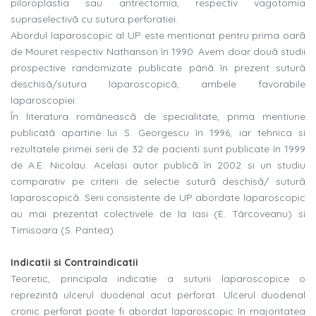
piloroplastia sau antrectomia, respectiv vagotomia
supraselectivã cu sutura perforatiei.
Abordul laparoscopic al UP este mentionat pentru prima oarã
de Mouret respectiv Nathanson în 1990. Avem doar douã studii
prospective randomizate publicate pânã în prezent suturã
deschisã/sutura laparoscopicã, ambele favorabile
laparoscopiei.
În literatura româneascã de specialitate, prima mentiune
publicatã apartine lui S. Georgescu în 1996, iar tehnica si
rezultatele primei serii de 32 de pacienti sunt publicate în 1999
de A.E. Nicolau. Acelasi autor publicã în 2002 si un studiu
comparativ pe criterii de selectie suturã deschisã/ suturã
laparoscopicã. Serii consistente de UP abordate laparoscopic
au mai prezentat colectivele de la Iasi (E. Târcoveanu) si
Timisoara (S. Pantea).
Indicatii si Contraindicatii
Teoretic, principala indicatie a suturii laparoscopice o
reprezintã ulcerul duodenal acut perforat. Ulcerul duodenal
cronic perforat poate fi abordat laparoscopic în majoritatea