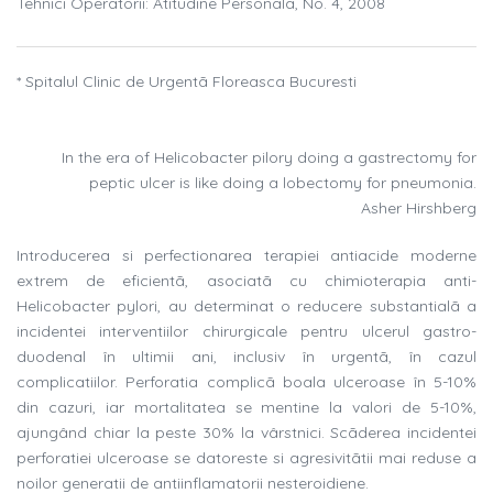
Tehnici Operatorii: Atitudine Personala, No. 4, 2008
* Spitalul Clinic de Urgentã Floreasca Bucuresti
In the era of Helicobacter pilory doing a gastrectomy for
peptic ulcer is like doing a lobectomy for pneumonia.
Asher Hirshberg
Introducerea si perfectionarea terapiei antiacide moderne
extrem de eficientã, asociatã cu chimioterapia anti-
Helicobacter pylori, au determinat o reducere substantialã a
incidentei interventiilor chirurgicale pentru ulcerul gastro-
duodenal în ultimii ani, inclusiv în urgentã, în cazul
complicatiilor. Perforatia complicã boala ulceroase în 5-10%
din cazuri, iar mortalitatea se mentine la valori de 5-10%,
ajungând chiar la peste 30% la vârstnici. Scãderea incidentei
perforatiei ulceroase se datoreste si agresivitãtii mai reduse a
noilor generatii de antiinflamatorii nesteroidiene.