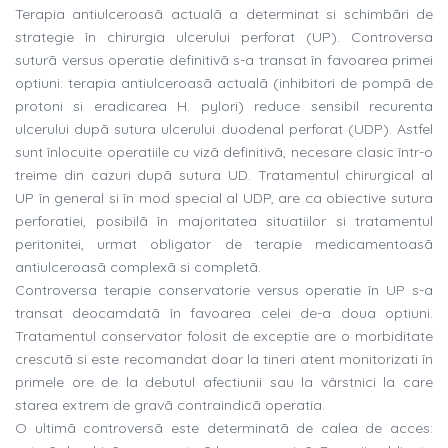
Terapia antiulceroasã actualã a determinat si schimbãri de
strategie în chirurgia ulcerului perforat (UP). Controversa
suturã versus operatie definitivã s-a transat în favoarea primei
optiuni: terapia antiulceroasã actualã (inhibitori de pompã de
protoni si eradicarea H. pylori) reduce sensibil recurenta
ulcerului dupã sutura ulcerului duodenal perforat (UDP). Astfel
sunt înlocuite operatiile cu vizã definitivã, necesare clasic într-o
treime din cazuri dupã sutura UD. Tratamentul chirurgical al
UP în general si în mod special al UDP, are ca obiective sutura
perforatiei, posibilã în majoritatea situatiilor si tratamentul
peritonitei, urmat obligator de terapie medicamentoasã
antiulceroasã complexã si completã.
Controversa terapie conservatorie versus operatie în UP s-a
transat deocamdatã în favoarea celei de-a doua optiuni.
Tratamentul conservator folosit de exceptie are o morbiditate
crescutã si este recomandat doar la tineri atent monitorizati în
primele ore de la debutul afectiunii sau la vârstnici la care
starea extrem de gravã contraindicã operatia.
O ultimã controversã este determinatã de calea de acces: