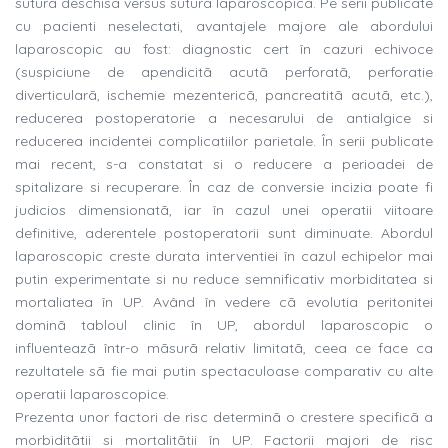
suturã deschisã versus suturã laparoscopicã. Pe serii publicate
cu pacienti neselectati, avantajele majore ale abordului
laparoscopic au fost: diagnostic cert în cazuri echivoce
(suspiciune de apendicitã acutã perforatã, perforatie
diverticularã, ischemie mezentericã, pancreatitã acutã, etc.),
reducerea postoperatorie a necesarului de antialgice si
reducerea incidentei complicatiilor parietale. În serii publicate
mai recent, s-a constatat si o reducere a perioadei de
spitalizare si recuperare. În caz de conversie incizia poate fi
judicios dimensionatã, iar în cazul unei operatii viitoare
definitive, aderentele postoperatorii sunt diminuate. Abordul
laparoscopic creste durata interventiei în cazul echipelor mai
putin experimentate si nu reduce semnificativ morbiditatea si
mortaliatea în UP. Având în vedere cã evolutia peritonitei
dominã tabloul clinic în UP, abordul laparoscopic o
influenteazã într-o mãsurã relativ limitatã, ceea ce face ca
rezultatele sã fie mai putin spectaculoase comparativ cu alte
operatii laparoscopice.
Prezenta unor factori de risc determinã o crestere specificã a
morbiditãtii si mortalitãtii în UP. Factorii majori de risc