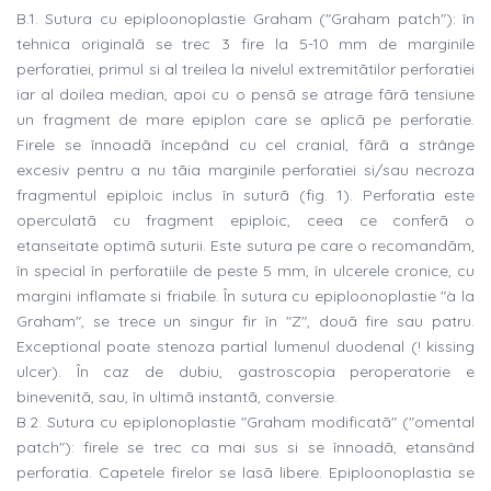
B.1. Sutura cu epiploonoplastie Graham ("Graham patch"): în
tehnica originalã se trec 3 fire la 5-10 mm de marginile
perforatiei, primul si al treilea la nivelul extremitãtilor perforatiei
iar al doilea median, apoi cu o pensã se atrage fãrã tensiune
un fragment de mare epiplon care se aplicã pe perforatie.
Firele se înnoadã începând cu cel cranial, fãrã a strânge
excesiv pentru a nu tãia marginile perforatiei si/sau necroza
fragmentul epiploic inclus în suturã (fig. 1). Perforatia este
operculatã cu fragment epiploic, ceea ce conferã o
etanseitate optimã suturii. Este sutura pe care o recomandãm,
în special în perforatiile de peste 5 mm, în ulcerele cronice, cu
margini inflamate si friabile. În sutura cu epiploonoplastie "à la
Graham", se trece un singur fir în "Z", douã fire sau patru.
Exceptional poate stenoza partial lumenul duodenal (! kissing
ulcer). În caz de dubiu, gastroscopia peroperatorie e
binevenitã, sau, în ultimã instantã, conversie.
B.2. Sutura cu epiplonoplastie "Graham modificatã" ("omental
patch"): firele se trec ca mai sus si se înnoadã, etansând
perforatia. Capetele firelor se lasã libere. Epiploonoplastia se