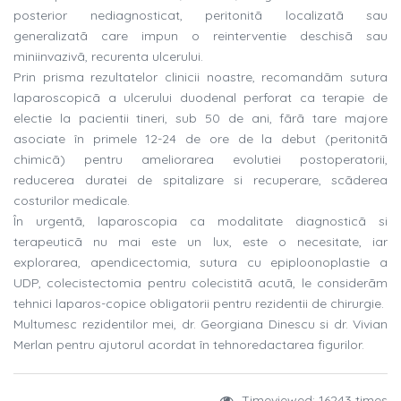
posterior nediagnosticat, peritonitã localizatã sau
generalizatã care impun o reinterventie deschisã sau
miniinvazivã, recurenta ulcerului.
Prin prisma rezultatelor clinicii noastre, recomandãm sutura
laparoscopicã a ulcerului duodenal perforat ca terapie de
electie la pacientii tineri, sub 50 de ani, fãrã tare majore
asociate în primele 12-24 de ore de la debut (peritonitã
chimicã) pentru ameliorarea evolutiei postoperatorii,
reducerea duratei de spitalizare si recuperare, scãderea
costurilor medicale.
În urgentã, laparoscopia ca modalitate diagnosticã si
terapeuticã nu mai este un lux, este o necesitate, iar
explorarea, apendicectomia, sutura cu epiploonoplastie a
UDP, colecistectomia pentru colecistitã acutã, le considerãm
tehnici laparos-copice obligatorii pentru rezidentii de chirurgie.
Multumesc rezidentilor mei, dr. Georgiana Dinescu si dr. Vivian
Merlan pentru ajutorul acordat în tehnoredactarea figurilor.
Timeviewed: 16243 times