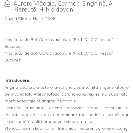
Aurora Vlãdaia, Carmen Ginghinã, A.
Mereutã, H. Moldovan
Cazuri Clinice, No. 4, 2008
* Institutul de Boli Cardiovasculare "Prof. Dr. C.C. Iliescu",
Bucuresti
* Institutul de Boli Cardiovasculare "Prof. Dr. C.C. Iliescu",
Bucuresti
Introducere
Angina pectoralã este o afectiune des întâlnitã si generatoare
de invaliditãti. Ateromatoza coronarianã reprezintã substratul
morfopatologic al anginei pectorale.
Leziunea trunchiului arterei coronare stângi constituie o
entitate aparte, fiind o determinare mai putin frecventã, dar
importantã a bolii coronariene simptomatice.
Stenoza semnificativã a trunchiului arterei coronare stângi