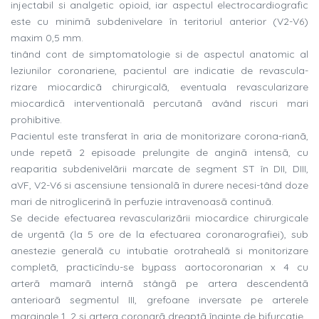
injectabil si analgetic opioid, iar aspectul electrocardiografic
este cu minimã subdenivelare în teritoriul anterior (V2-V6)
maxim 0,5 mm.
tinând cont de simptomatologie si de aspectul anatomic al
leziunilor coronariene, pacientul are indicatie de revascula-
rizare miocardicã chirurgicalã, eventuala revascularizare
miocardicã interventionalã percutanã având riscuri mari
prohibitive.
Pacientul este transferat în aria de monitorizare corona-rianã,
unde repetã 2 episoade prelungite de anginã intensã, cu
reaparitia subdenivelãrii marcate de segment ST în DII, DIII,
aVF, V2-V6 si ascensiune tensionalã în durere necesi-tând doze
mari de nitroglicerinã în perfuzie intravenoasã continuã.
Se decide efectuarea revascularizãrii miocardice chirurgicale
de urgentã (la 5 ore de la efectuarea coronarografiei), sub
anestezie generalã cu intubatie orotrahealã si monitorizare
completã, practicîndu-se bypass aortocoronarian x 4 cu
arterã mamarã internã stângã pe artera descendentã
anterioarã segmentul III, grefoane inversate pe arterele
marginale 1, 2 si artera coronarã dreaptã înainte de bifurcatie.