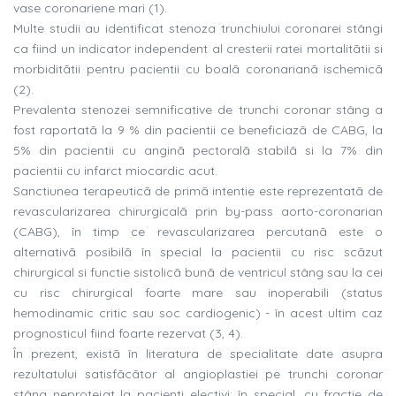
vase coronariene mari (1).
Multe studii au identificat stenoza trunchiului coronarei stângi
ca fiind un indicator independent al cresterii ratei mortalitãtii si
morbiditãtii pentru pacientii cu boalã coronarianã ischemicã
(2).
Prevalenta stenozei semnificative de trunchi coronar stâng a
fost raportatã la 9 % din pacientii ce beneficiazã de CABG, la
5% din pacientii cu anginã pectoralã stabilã si la 7% din
pacientii cu infarct miocardic acut.
Sanctiunea terapeuticã de primã intentie este reprezentatã de
revascularizarea chirurgicalã prin by-pass aorto-coronarian
(CABG), în timp ce revascularizarea percutanã este o
alternativã posibilã în special la pacientii cu risc scãzut
chirurgical si functie sistolicã bunã de ventricul stâng sau la cei
cu risc chirurgical foarte mare sau inoperabili (status
hemodinamic critic sau soc cardiogenic) - în acest ultim caz
prognosticul fiind foarte rezervat (3, 4).
În prezent, existã în literatura de specialitate date asupra
rezultatului satisfãcãtor al angioplastiei pe trunchi coronar
stâng neprotejat la pacienti electivi: în special, cu fractie de