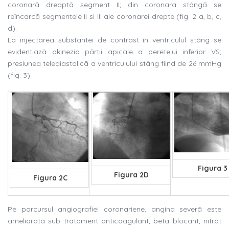
coronarã dreaptã segment II; din coronara stângã se
reîncarcã segmentele II si III ale coronarei drepte (fig. 2 a, b, c,
d).
La injectarea substantei de contrast în ventriculul stâng se
evidentiazã akinezia pãrtii apicale a peretelui inferior VS;
presiunea telediastolicã a ventriculului stâng fiind de 26 mmHg
(fig. 3).
Figura 3
Figura 2D
Figura 2C
Pe parcursul angiografiei coronariene, angina severã este
amelioratã sub tratament anticoagulant, beta blocant, nitrat