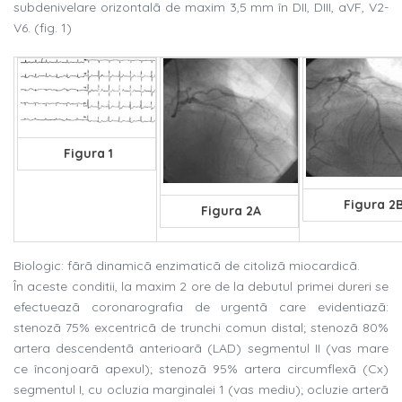
subdenivelare orizontalã de maxim 3,5 mm în DII, DIII, aVF, V2-
V6. (fig. 1)
Figura 1
Figura 2
Figura 2A
Biologic: fãrã dinamicã enzimaticã de citolizã miocardicã.
În aceste conditii, la maxim 2 ore de la debutul primei dureri se
efectueazã coronarografia de urgentã care evidentiazã:
stenozã 75% excentricã de trunchi comun distal; stenozã 80%
artera descendentã anterioarã (LAD) segmentul II (vas mare
ce înconjoarã apexul); stenozã 95% artera circumflexã (Cx)
segmentul I, cu ocluzia marginalei 1 (vas mediu); ocluzie arterã