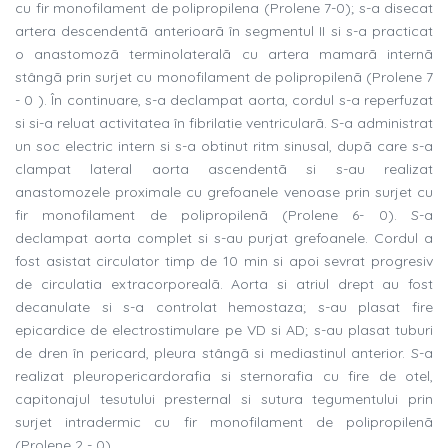
cu fir monofilament de polipropilena (Prolene 7-0); s-a disecat
artera descendentã anterioarã în segmentul II si s-a practicat
o anastomozã terminolateralã cu artera mamarã internã
stângã prin surjet cu monofilament de polipropilenã (Prolene 7
- 0 ). În continuare, s-a declampat aorta, cordul s-a reperfuzat
si si-a reluat activitatea în fibrilatie ventricularã. S-a administrat
un soc electric intern si s-a obtinut ritm sinusal, dupã care s-a
clampat lateral aorta ascendentã si s-au realizat
anastomozele proximale cu grefoanele venoase prin surjet cu
fir monofilament de polipropilenã (Prolene 6- 0). S-a
declampat aorta complet si s-au purjat grefoanele. Cordul a
fost asistat circulator timp de 10 min si apoi sevrat progresiv
de circulatia extracorporealã. Aorta si atriul drept au fost
decanulate si s-a controlat hemostaza; s-au plasat fire
epicardice de electrostimulare pe VD si AD; s-au plasat tuburi
de dren în pericard, pleura stângã si mediastinul anterior. S-a
realizat pleuropericardorafia si sternorafia cu fire de otel,
capitonajul tesutului presternal si sutura tegumentului prin
surjet intradermic cu fir monofilament de polipropilenã
(Prolene 2 - 0).