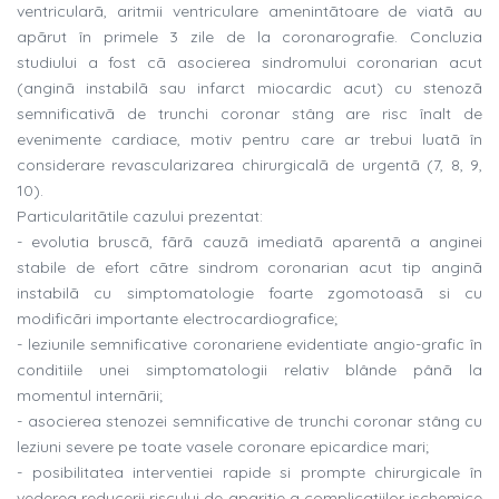
ventricularã, aritmii ventriculare amenintãtoare de viatã au
apãrut în primele 3 zile de la coronarografie. Concluzia
studiului a fost cã asocierea sindromului coronarian acut
(anginã instabilã sau infarct miocardic acut) cu stenozã
semnificativã de trunchi coronar stâng are risc înalt de
evenimente cardiace, motiv pentru care ar trebui luatã în
considerare revascularizarea chirurgicalã de urgentã (7, 8, 9,
10).
Particularitãtile cazului prezentat:
- evolutia bruscã, fãrã cauzã imediatã aparentã a anginei
stabile de efort cãtre sindrom coronarian acut tip anginã
instabilã cu simptomatologie foarte zgomotoasã si cu
modificãri importante electrocardiografice;
- leziunile semnificative coronariene evidentiate angio-grafic în
conditiile unei simptomatologii relativ blânde pânã la
momentul internãrii;
- asocierea stenozei semnificative de trunchi coronar stâng cu
leziuni severe pe toate vasele coronare epicardice mari;
- posibilitatea interventiei rapide si prompte chirurgicale în
vederea reducerii riscului de aparitie a complicatiilor ischemice