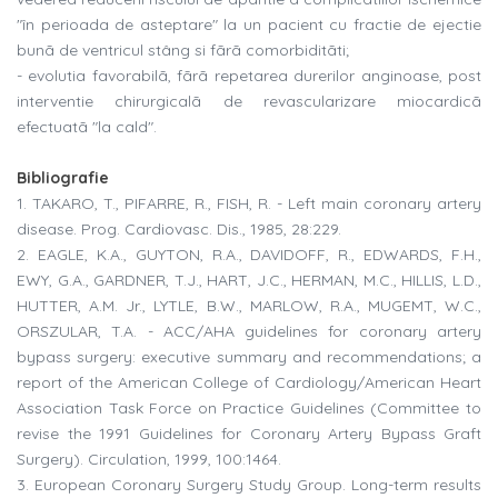
"în perioada de asteptare" la un pacient cu fractie de ejectie
bunã de ventricul stâng si fãrã comorbiditãti;
- evolutia favorabilã, fãrã repetarea durerilor anginoase, post
interventie chirurgicalã de revascularizare miocardicã
efectuatã "la cald".
Bibliografie
1. TAKARO, T., PIFARRE, R., FISH, R. - Left main coronary artery
disease. Prog. Cardiovasc. Dis., 1985, 28:229.
2. EAGLE, K.A., GUYTON, R.A., DAVIDOFF, R., EDWARDS, F.H.,
EWY, G.A., GARDNER, T.J., HART, J.C., HERMAN, M.C., HILLIS, L.D.,
HUTTER, A.M. Jr., LYTLE, B.W., MARLOW, R.A., MUGEMT, W.C.,
ORSZULAR, T.A. - ACC/AHA guidelines for coronary artery
bypass surgery: executive summary and recommendations; a
report of the American College of Cardiology/American Heart
Association Task Force on Practice Guidelines (Committee to
revise the 1991 Guidelines for Coronary Artery Bypass Graft
Surgery). Circulation, 1999, 100:1464.
3. European Coronary Surgery Study Group. Long-term results