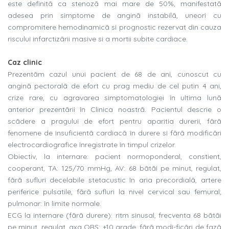
este definitã ca stenozã mai mare de 50%, manifestatã
adesea prin simptome de anginã instabilã, uneori cu
compromitere hemodinamicã si prognostic rezervat din cauza
riscului infarctizãrii masive si a mortii subite cardiace.
Caz clinic
Prezentãm cazul unui pacient de 68 de ani, cunoscut cu
anginã pectoralã de efort cu prag mediu de cel putin 4 ani,
crize rare, cu agravarea simptomatologiei în ultima lunã
anterior prezentãrii în Clinica noastrã. Pacientul descrie o
scãdere a pragului de efort pentru aparitia durerii, fãrã
fenomene de insuficientã cardiacã în durere si fãrã modificãri
electrocardiografice înregistrate în timpul crizelor.
Obiectiv, la internare: pacient normoponderal, constient,
cooperant, TA: 125/70 mmHg, AV: 68 bãtãi pe minut, regulat,
fãrã sufluri decelabile stetacustic în aria precordialã, artere
periferice pulsatile, fãrã sufluri la nivel cervical sau femural;
pulmonar: în limite normale.
ECG la internare (fãrã durere): ritm sinusal, frecventa 68 bãtãi
pe minut, regulat, axa QRS: +10 grade, fãrã modi-ficãri de fazã