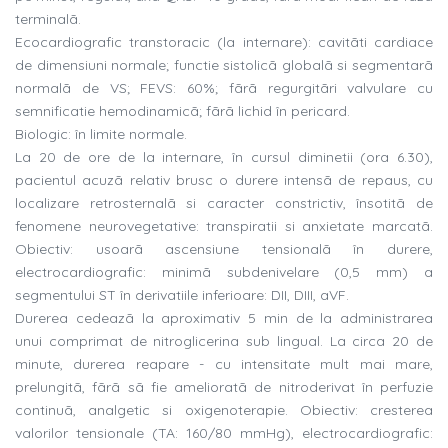
terminalã.
Ecocardiografic transtoracic (la internare): cavitãti cardiace
de dimensiuni normale; functie sistolicã globalã si segmentarã
normalã de VS; FEVS: 60%; fãrã regurgitãri valvulare cu
semnificatie hemodinamicã; fãrã lichid în pericard.
Biologic: în limite normale.
La 20 de ore de la internare, în cursul diminetii (ora 6.30),
pacientul acuzã relativ brusc o durere intensã de repaus, cu
localizare retrosternalã si caracter constrictiv, însotitã de
fenomene neurovegetative: transpiratii si anxietate marcatã.
Obiectiv: usoarã ascensiune tensionalã în durere,
electrocardiografic: minimã subdenivelare (0,5 mm) a
segmentului ST în derivatiile inferioare: DII, DIII, aVF.
Durerea cedeazã la aproximativ 5 min de la administrarea
unui comprimat de nitroglicerina sub lingual. La circa 20 de
minute, durerea reapare - cu intensitate mult mai mare,
prelungitã, fãrã sã fie amelioratã de nitroderivat în perfuzie
continuã, analgetic si oxigenoterapie. Obiectiv: cresterea
valorilor tensionale (TA: 160/80 mmHg), electrocardiografic: