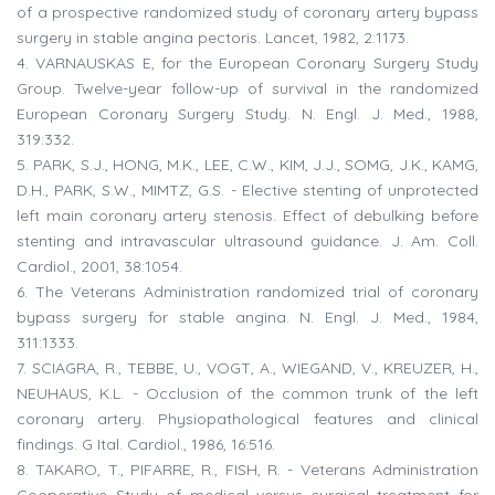
of a prospective randomized study of coronary artery bypass
surgery in stable angina pectoris. Lancet, 1982, 2:1173.
4. VARNAUSKAS E, for the European Coronary Surgery Study
Group. Twelve-year follow-up of survival in the randomized
European Coronary Surgery Study. N. Engl. J. Med., 1988,
319:332.
5. PARK, S.J., HONG, M.K., LEE, C.W., KIM, J.J., SOMG, J.K., KAMG,
D.H., PARK, S.W., MIMTZ, G.S. - Elective stenting of unprotected
left main coronary artery stenosis. Effect of debulking before
stenting and intravascular ultrasound guidance. J. Am. Coll.
Cardiol., 2001, 38:1054.
6. The Veterans Administration randomized trial of coronary
bypass surgery for stable angina. N. Engl. J. Med., 1984,
311:1333.
7. SCIAGRA, R., TEBBE, U., VOGT, A., WIEGAND, V., KREUZER, H.,
NEUHAUS, K.L. - Occlusion of the common trunk of the left
coronary artery. Physiopathological features and clinical
findings. G Ital. Cardiol., 1986, 16:516.
8. TAKARO, T., PIFARRE, R., FISH, R. - Veterans Administration