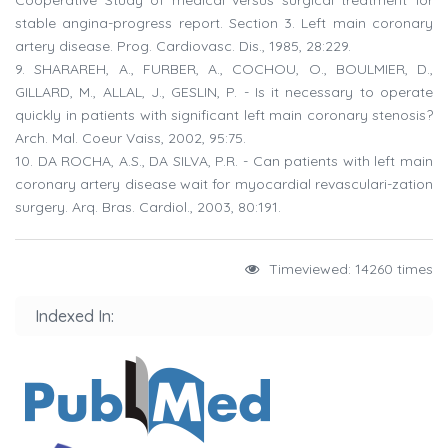
Cooperative Study of medical versus surgical treatment for
stable angina-progress report. Section 3. Left main coronary
artery disease. Prog. Cardiovasc. Dis., 1985, 28:229.
9. SHARAREH, A., FURBER, A., COCHOU, O., BOULMIER, D.,
GILLARD, M., ALLAL, J., GESLIN, P. - Is it necessary to operate
quickly in patients with significant left main coronary stenosis?
Arch. Mal. Coeur Vaiss, 2002, 95:75.
10. DA ROCHA, A.S., DA SILVA, P.R. - Can patients with left main
coronary artery disease wait for myocardial revasculari-zation
surgery. Arq. Bras. Cardiol., 2003, 80:191.
Timeviewed: 14260 times
Indexed In: