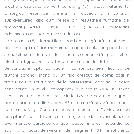
ejectie prezervatã de ventricul stâng (5). Totusi, tratamentul
chirurgical este de preferat si dovedit a îmbunãtãti
supravietuirea, asa cum reiese din rezultatele furnizate de:
"Coronary Artery Surgery Study" (CASS) si "Veterans
Administration Cooperative Study" (6).
La ora actualã, informatiile disponibile în legãturã cu intervalul
de timp optim între momentul diagnosticului angiografic al
stenozei semnificative de trunchi coronar stâng si cel al
efectuãrii bypass-ului aorto-coronarian sunt limitate.
Se cunoaste faptul cã pacientii cu stenozã semnificativã de
trunchi coronar stâng au un risc crescut de complicatii în
timpul sau la scurt timp de la cateterismul cardiac. În acest
sens existã un studiu retrospectiv publicat în 2006 în "Texas
Heart Institute Journal" ce include 1731 de cazuri de bypass
aorto-coronarian dintre care: 97 cu stenozã severã de trunchi
coronar stâng. Conform acestui studiu, în "perioada de
asteptare" a interventiei chirurgicale de revascularizare,
evenimentele cardiace de tipul: deces, infarct miocardic cu
sau fãrã supradenivelare de segment ST, insuficientã