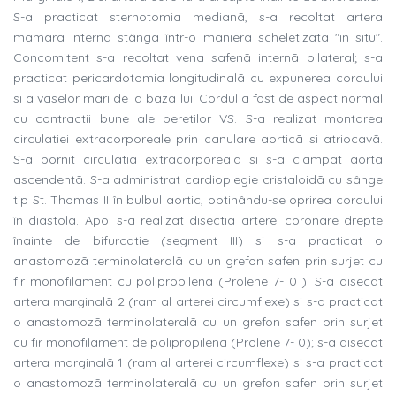
S-a practicat sternotomia medianã, s-a recoltat artera
mamarã internã stângã într-o manierã scheletizatã "in situ".
Concomitent s-a recoltat vena safenã internã bilateral; s-a
practicat pericardotomia longitudinalã cu expunerea cordului
si a vaselor mari de la baza lui. Cordul a fost de aspect normal
cu contractii bune ale peretilor VS. S-a realizat montarea
circulatiei extracorporeale prin canulare aorticã si atriocavã.
S-a pornit circulatia extracorporealã si s-a clampat aorta
ascendentã. S-a administrat cardioplegie cristaloidã cu sânge
tip St. Thomas II în bulbul aortic, obtinându-se oprirea cordului
în diastolã. Apoi s-a realizat disectia arterei coronare drepte
înainte de bifurcatie (segment III) si s-a practicat o
anastomozã terminolateralã cu un grefon safen prin surjet cu
fir monofilament cu polipropilenã (Prolene 7- 0 ). S-a disecat
artera marginalã 2 (ram al arterei circumflexe) si s-a practicat
o anastomozã terminolateralã cu un grefon safen prin surjet
cu fir monofilament de polipropilenã (Prolene 7- 0); s-a disecat
artera marginalã 1 (ram al arterei circumflexe) si s-a practicat
o anastomozã terminolateralã cu un grefon safen prin surjet