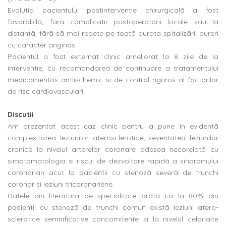
Evolutia pacientului postinterventie chirurgicalã a fost
favorabilã, fãrã complicatii postoperatorii locale sau la
distantã, fãrã sã mai repete pe toatã durata spitalizãrii dureri
cu caracter anginos.
Pacientul a fost externat clinic ameliorat la 8 zile de la
interventie, cu recomandarea de continuare a tratamentului
medicamentos antiischemic si de control riguros al factorilor
de risc cardiovasculari.
Discutii
Am prezentat acest caz clinic pentru a pune în evidentã
complexitatea leziunilor aterosclerotice; severitatea leziunilor
cronice la nivelul arterelor coronare adesea necorelatã cu
simptomatologia si riscul de dezvoltare rapidã a sindromului
coronarian acut la pacientii cu stenozã severã de trunchi
coronar si leziuni tricoronariene.
Datele din literatura de specialitate aratã cã la 80% din
pacientii cu stenozã de trunchi comun existã leziuni atero-
sclerotice semnificative concomitente si la nivelul celorlalte