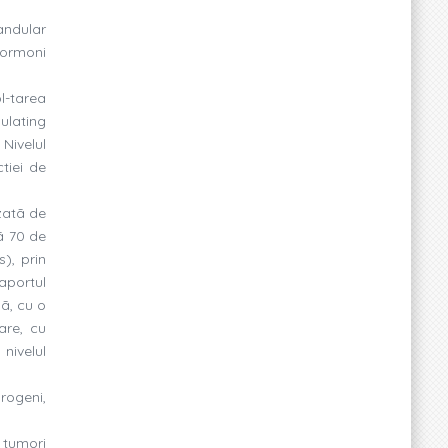
andular
hormoni
l-tarea
ulating
Nivelul
tiei de
zatã de
ã 70 de
), prin
aportul
ã, cu o
are, cu
nivelul
rogeni,
 tumori