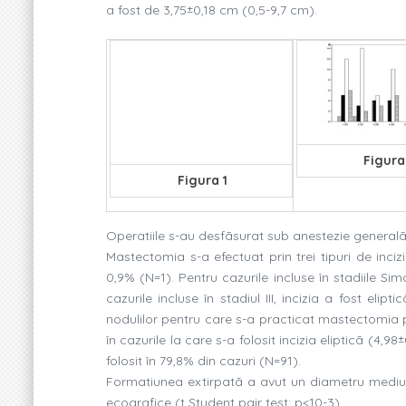
a fost de 3,75±0,18 cm (0,5-9,7 cm).
Figura
Figura 1
Operatiile s-au desfãsurat sub anestezie generalã 
Mastectomia s-a efectuat prin trei tipuri de incizi
0,9% (N=1). Pentru cazurile incluse în stadiile Simo
cazurile incluse în stadiul III, incizia a fost el
nodulilor pentru care s-a practicat mastectomia p
în cazurile la care s-a folosit incizia elipticã (4,9
folosit în 79,8% din cazuri (N=91).
Formatiunea extirpatã a avut un diametru mediu
ecografice (t Student pair test; p<10-3).