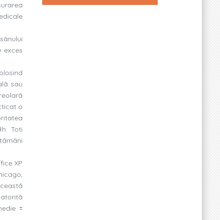
surarea
medicale
 sânului
u exces
olosind
alã sau
reolarã
cticat o
ritatea
h. Toti
ptãmâni
fice XP
hicago,
 aceastã
atoritã
medie ±