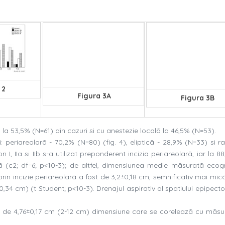
 2
Figura 3A
Figura 3B
la 53,5% (N=61) din cazuri si cu anestezie localã la 46,5% (N=53).
i: periareolarã - 70,2% (N=80) (fig. 4), elipticã - 28,9% (N=33) si r
n I, IIa si IIb s-a utilizat preponderent incizia periareolarã, iar la 8
ipticã (c2; df=6; p<10-3); de altfel, dimensiunea medie mãsuratã ecog
rin incizie periareolarã a fost de 3,2±0,18 cm, semnificativ mai mic
8±0,34 cm) (t Student; p<10-3). Drenajul aspirativ al spatiului epipecto
 de 4,76±0,17 cm (2-12 cm) dimensiune care se coreleazã cu mãsur