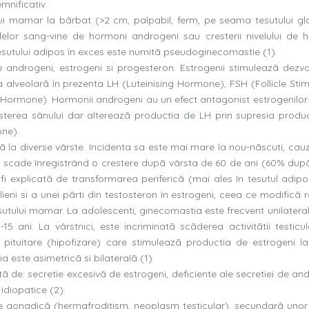
nificativ.
ui mamar la bãrbat (>2 cm, palpabil, ferm, pe seama tesutului gl
elelor sang-vine de hormoni androgeni sau cresterii nivelului de 
esutului adipos în exces este numitã pseudoginecomastie (1).
 androgeni, estrogeni si progesteron. Estrogenii stimuleazã dezvo
 alveolarã în prezenta LH (Luteinising Hormone), FSH (Follicle Stim
ormone). Hormonii androgeni au un efect antagonist estrogenilor. 
sterea sânului dar altereazã productia de LH prin supresia produc
ne).
 la diverse vârste. Incidenta sa este mai mare la nou-nãscuti, cau
oi scade înregistrând o crestere dupã vârsta de 60 de ani (60% dup
fi explicatã de transformarea perifericã (mai ales în tesutul adipos
eni si a unei pãrti din testosteron în estrogeni, ceea ce modificã r
tului mamar. La adolescenti, ginecomastia este frecvent unilateral
15 ani. La vârstnici, este incriminatã scãderea activitãtii testicul
 pituitare (hipofizare) care stimuleazã productia de estrogeni la 
a este asimetricã si bilateralã (1).
de: secretie excesivã de estrogeni, deficiente ale secretiei de and
diopatice (2).
ne gonadicã (hermafroditism, neoplasm testicular), secundarã unor