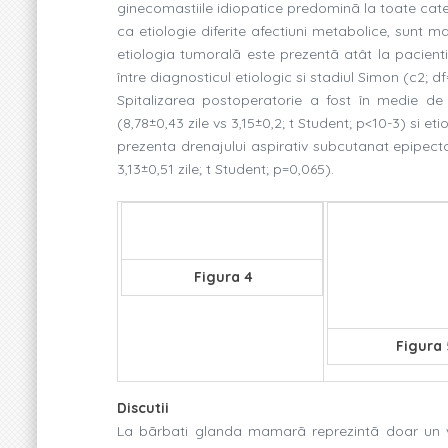
ginecomastiile idiopatice predominã la toate categ
ca etiologie diferite afectiuni metabolice, sunt m
etiologia tumoralã este prezentã atât la pacientii
între diagnosticul etiologic si stadiul Simon (c2; df
Spitalizarea postoperatorie a fost în medie de 4
(8,78±0,43 zile vs 3,15±0,2; t Student; p<10-3) si e
prezenta drenajului aspirativ subcutanat epipecto
3,13±0,51 zile; t Student; p=0,065).
Figura 4
Figura
Discutii
La bãrbati glanda mamarã reprezintã doar un ves