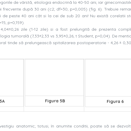
oriile de vârstã, etiologia endocrinã la 40-50 ani, iar ginecomastii
ai frecvente dupã 30 ani (c2; df=30; p=0,005) (fig. 6). Trebuie rema
 de peste 40 ani cât si la cei de sub 20 ani! Nu existã corelatii st
=15; p=0,159).
,04±0,26 zile (1-12 zile) si a fost prelungitã de prezenta complic
tiologia tumoralã (7,33±2,33 vs 3,95±0,26; t Student; p=0,04). De ment
ral tinde sã prelungeascã spitalizarea postoperatorie - 4,26 ± 0,30 
Figura 5B
 5A
Figura 6
tigiu anatomic; totusi, în anumite conditii, poate sã se dezvolt