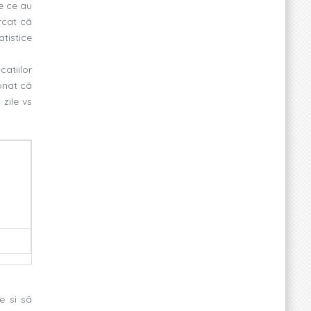
le ce au
rcat cã
atistice
atiilor
ionat cã
zile vs
e si sã