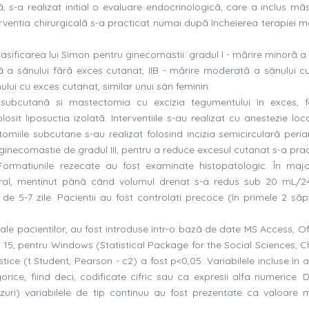
 s-a realizat initial o evaluare endocrinologicã, care a inclus mã
nterventia chirurgicalã s-a practicat numai dupã încheierea terapiei 
lasificarea lui Simon pentru ginecomastii: gradul I - mãrire minorã a
ã a sânului fãrã exces cutanat, IIB - mãrire moderatã a sânului c
ului cu exces cutanat, similar unui sân feminin.
a subcutanã si mastectomia cu excizia tegumentului în exces, f
sit liposuctia izolatã. Interventiile s-au realizat cu anestezie loc
tomiile subcutane s-au realizat folosind incizia semicircularã peria
 ginecomastie de gradul III, pentru a reduce excesul cutanat s-a pra
ormatiunile rezecate au fost examinate histopatologic. În majo
toral, mentinut pânã când volumul drenat s-a redus sub 20 mL/24
e 5-7 zile. Pacientii au fost controlati precoce (în primele 2 sã
ale pacientilor, au fost introduse într-o bazã de date MS Access, Of
. 15, pentru Windows (Statistical Package for the Social Sciences, C
istice (t Student, Pearson - c2) a fost p<0,05. Variabilele incluse în
ice, fiind deci, codificate cifric sau ca expresii alfa numerice. D
cazuri) variabilele de tip continuu au fost prezentate ca valoare 