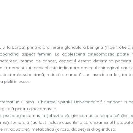
i la bãrbat printr-o proliferare glandularã benignã (hipertrofie a 
dobândind aspect feminin. La adolescenti ginecomastia poate 
alactoreea, teama de cancer, aspectul estetic determinã pacientu
 al tratamentului medical este indicat tratamentul chirurgical, care
, mastectomie subcutanã, reductie mamarã sau asocierea lor, toat
 pielii în exces.
ternati în Clinica I Chirurgie, Spitalul Universitar “Sf. Spiridon“ în 
rurgicalã pentru ginecomastie.
iei: pseudoginecomastia (obezitate), ginecomastia idiopaticã (includ
mie), tumoralã (au fost incluse cazurile la care examenul histopato
 intraductale), metabolicã (cirozã, diabet) si drog-indusã.