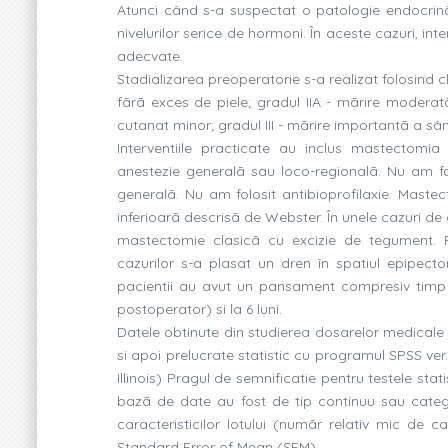
Atunci când s-a suspectat o patologie endocrinã,
nivelurilor serice de hormoni. În aceste cazuri, i
adecvate.
Stadializarea preoperatorie s-a realizat folosind c
fãrã exces de piele; gradul IIA - mãrire moderat
cutanat minor; gradul III - mãrire importantã a sân
Interventiile practicate au inclus mastectomi
anestezie generalã sau loco-regionalã. Nu am folo
generalã. Nu am folosit antibioprofilaxie. Mastec
inferioarã descrisã de Webster. În unele cazuri de
mastectomie clasicã cu excizie de tegument. F
cazurilor s-a plasat un dren în spatiul epipec
pacientii au avut un pansament compresiv timp d
postoperator) si la 6 luni.
Datele obtinute din studierea dosarelor medicale 
si apoi prelucrate statistic cu programul SPSS ver
Illinois) Pragul de semnificatie pentru testele stat
bazã de date au fost de tip continuu sau categor
caracteristicilor lotului (numãr relativ mic de 
Standard Error of Mean (SEM).