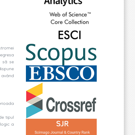
stromei
regresa
l sã se
 dispune
e având
perioada
e tipul
logic a