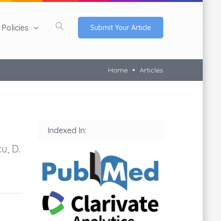
Policies
Submit Your Article
Home
Articles
Indexed In:
u, D.