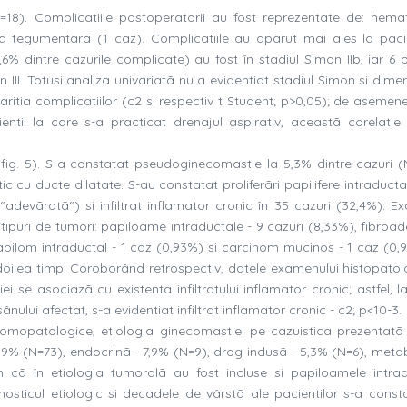
=18). Complicatiile postoperatorii au fost reprezentate de: hem
zã tegumentarã (1 caz). Complicatiile au apãrut mai ales la paci
6% dintre cazurile complicate) au fost în stadiul Simon IIb, iar 6 p
n III. Totusi analiza univariatã nu a evidentiat stadiul Simon si dim
ritia complicatiilor (c2 si respectiv t Student; p>0,05); de asemene
ntii la care s-a practicat drenajul aspirativ, aceastã corelatie
fig. 5). S-a constatat pseudoginecomastie la 5,3% dintre cazuri (N
ic cu ducte dilatate. S-au constatat proliferãri papilifere intraducta
“adevãratã“) si infiltrat inflamator cronic în 35 cazuri (32,4%). E
 tipuri de tumori: papiloame intraductale - 9 cazuri (8,33%), fibroa
apilom intraductal - 1 caz (0,93%) si carcinom mucinos - 1 caz (0,9
 doilea timp. Coroborând retrospectiv, datele examenului histopatol
 se asociazã cu existenta infiltratului inflamator cronic; astfel, l
sânului afectat, s-a evidentiat infiltrat inflamator cronic - c2; p<10-3.
tomopatologice, etiologia ginecomastiei pe cazuistica prezentatã 
,9% (N=73), endocrinã - 7,9% (N=9), drog indusã - 5,3% (N=6), metab
cã în etiologia tumoralã au fost incluse si papiloamele intrad
gnosticul etiologic si decadele de vârstã ale pacientilor s-a const