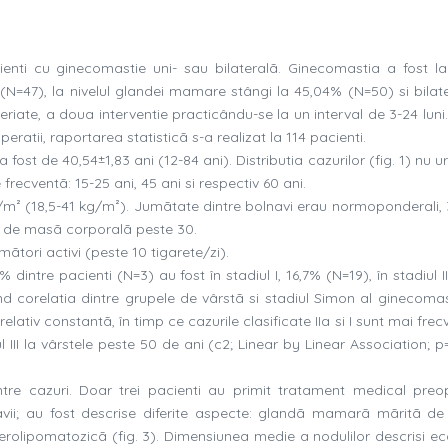
enti cu ginecomastie uni- sau bilateralã. Ginecomastia a fost la 
(N=47), la nivelul glandei mamare stângi la 45,04% (N=50) si bilate
 seriate, a doua interventie practicându-se la un interval de 3-24 lun
eratii, raportarea statisticã s-a realizat la 114 pacienti.
fost de 40,54±1,83 ani (12-84 ani). Distributia cazurilor (fig. 1) nu
frecventã: 15-25 ani, 45 ani si respectiv 60 ani.
g/m² (18,5-41 kg/m²). Jumãtate dintre bolnavi erau normoponderali,
ce de masã corporalã peste 30.
ãtori activi (peste 10 tigarete/zi).
dintre pacienti (N=3) au fost în stadiul I, 16,7% (N=19), în stadiul 
izând corelatia dintre grupele de vârstã si stadiul Simon al ginecomas
relativ constantã, în timp ce cazurile clasificate IIa si I sunt mai frec
l III la vârstele peste 50 de ani (c2; Linear by Linear Association; 
tre cazuri. Doar trei pacienti au primit tratament medical preo
navii; au fost descrise diferite aspecte: glandã mamarã mãritã de
clerolipomatozicã (fig. 3). Dimensiunea medie a nodulilor descrisi e