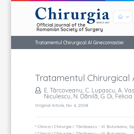
Official journal of the
Romanian Society of Surgery
Tratamentul Chirurgical Al Ginecomastiei
Tratamentul Chirurgical 
E. Târcoveanu, C. Lupascu, A. Vas
Niculescu, N. Dãnilã, G. Di, Felic
Original Article, No. 6, 2008
* Clinica I Chirurgie I. Tãnãsescu - Vl. Butureanu, 
* Clinica I Chirurgie I. Tãnãsescu - Vl. Butureanu