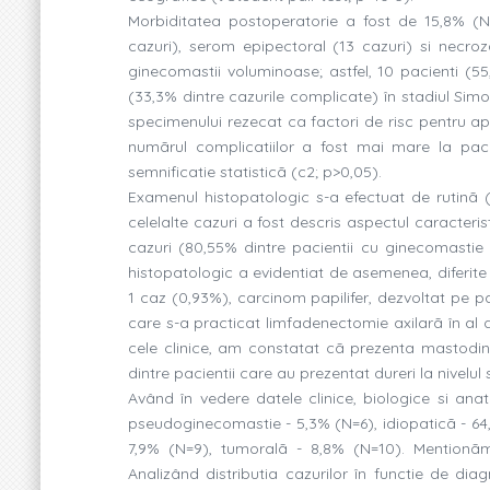
Morbiditatea postoperatorie a fost de 15,8% (N
cazuri), serom epipectoral (13 cazuri) si necro
ginecomastii voluminoase; astfel, 10 pacienti (55,
(33,3% dintre cazurile complicate) în stadiul Simo
specimenului rezecat ca factori de risc pentru apa
numãrul complicatiilor a fost mai mare la pacie
semnificatie statisticã (c2; p>0,05).
Examenul histopatologic s-a efectuat de rutinã (
celelalte cazuri a fost descris aspectul caracterist
cazuri (80,55% dintre pacientii cu ginecomastie 
histopatologic a evidentiat de asemenea, diferite
1 caz (0,93%), carcinom papilifer, dezvoltat pe p
care s-a practicat limfadenectomie axilarã în al
cele clinice, am constatat cã prezenta mastodiniei
dintre pacientii care au prezentat dureri la nivelul 
Având în vedere datele clinice, biologice si ana
pseudoginecomastie - 5,3% (N=6), idiopaticã - 64
7,9% (N=9), tumoralã - 8,8% (N=10). Mentionãm 
Analizând distributia cazurilor în functie de dia