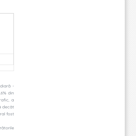
adiarã -
8,6% din
rafic, a
ã decât
ral fost
ãtorile