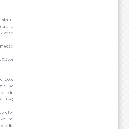
nivelul
ralã la
i. Având
 urmeazã
 30,35%
IIa, 50%
tiei, se
vente în
p=0,024)
perator
 volum,
cografic