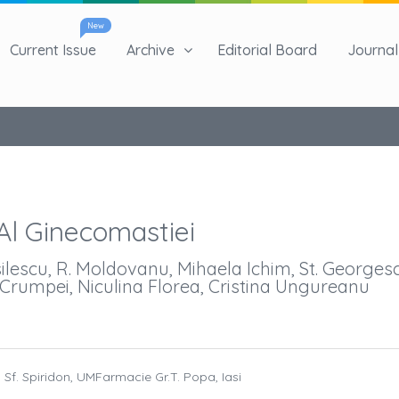
New
Current Issue
Archive
Editorial Board
Journal 
Al Ginecomastiei
ilescu, R. Moldovanu, Mihaela Ichim, St. Georgesc
ia Crumpei, Niculina Florea, Cristina Ungureanu
Sp Sf. Spiridon, UMFarmacie Gr.T. Popa, Iasi