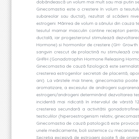
dobândeascã un volum mai mult sau mai putin sem
Ginecomastia este o crestere în volum a tesutul
subareolar sau ductal), rezultat al scãderii niv
estrogeni. Mãrirea de volum a sânului din cauza t
tesutul mamar masculin contine receptori pentru
ductalã, iar progesteronul stimuleazã dezvoltarea
Hormone) si hormonilor de crestere (GH- Growth H
sangvin crescut de prolactinã nu stimuleazã cre
GHRH (Gonadotrophin Hormone Releasing Hormo
Ginecomastia de cauzã fiziologicã este semnalatã
cresterea estrogenilor secretati de placentã, ap
ani). La vârstele mai tinere, ginecomastia poate 
aromatizare, a excesului de androgeni suprarenali
estrogeni/androgeni determinând dezvoltarea tesu
incidentã mai ridicatã în intervalul de vârstã 12-
cresterea secundarã a activitãtii gonadotrofinei
testiculilor (hiperoestrogenism relativ; ginecomasti
Ginecomastia de cauzã patologicã este provocatã 
unele medicamente, boli sistemice cu mecanisme i
Secretia excesivã de estrogeni poate fi de origi