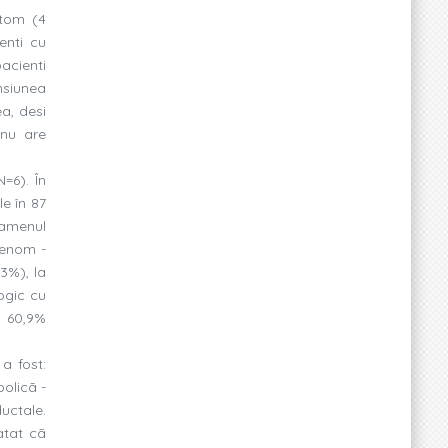
atom (4
enti cu
acienti
ensiunea
a, desi
 nu are
=6). În
le în 87
xamenul
denom -
3%), la
ogic cu
a 60,9%
a fost:
olicã -
uctale.
atat cã